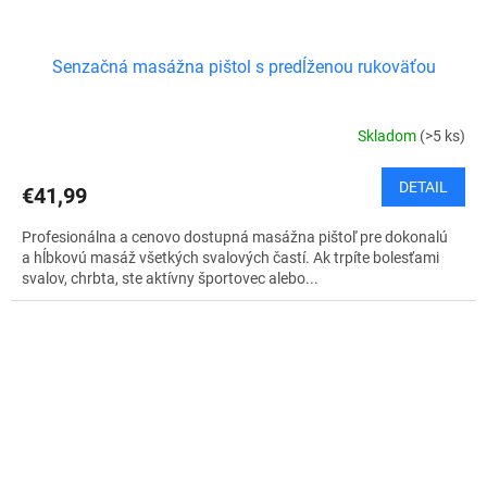
Senzačná masážna pištol s predĺženou rukoväťou
Skladom
(>5 ks)
DETAIL
€41,99
Profesionálna a cenovo dostupná masážna pištoľ pre dokonalú
a hĺbkovú masáž všetkých svalových častí. Ak trpíte bolesťami
svalov, chrbta, ste aktívny športovec alebo...