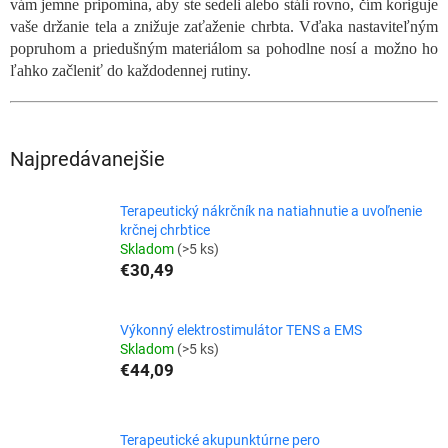
vám jemne pripomína, aby ste sedeli alebo stáli rovno, čím koriguje
vaše držanie tela a znižuje zaťaženie chrbta. Vďaka nastaviteľným
popruhom a priedušným materiálom sa pohodlne nosí a možno ho
ľahko začleniť do každodennej rutiny.
Najpredávanejšie
Terapeutický nákrčník na natiahnutie a uvoľnenie
krčnej chrbtice
Skladom
(>5 ks)
€30,49
Výkonný elektrostimulátor TENS a EMS
Skladom
(>5 ks)
€44,09
Terapeutické akupunktúrne pero