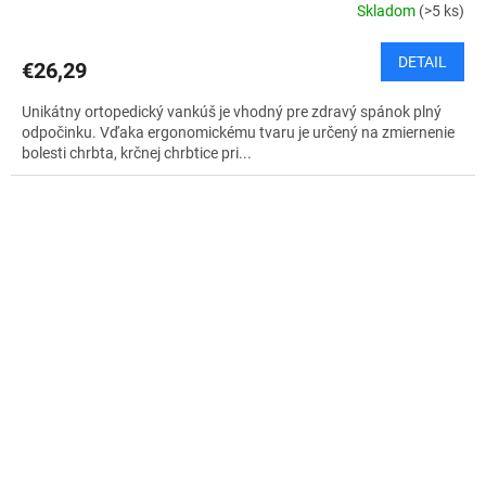
Skladom
(>5 ks)
DETAIL
€26,29
Unikátny ortopedický vankúš je vhodný pre zdravý spánok plný
odpočinku. Vďaka ergonomickému tvaru je určený na zmiernenie
bolesti chrbta, krčnej chrbtice pri...