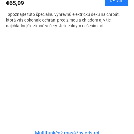
DETAIL
€65,09
Spoznajte túto špeciálnu výhrevnú elektrickú deku na chrbát,
ktorá vás dokonale ochráni pred zimou a chladom aj v tie
najchladnejšie zimné večery. Je ideálnym riešením pri...
Multifunkčný masážny prístroj