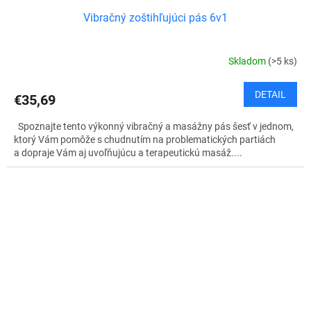
Vibračný zoštihľujúci pás 6v1
Skladom
(>5 ks)
DETAIL
€35,69
Spoznajte tento výkonný vibračný a masážny pás šesť v jednom,
ktorý Vám pomôže s chudnutím na problematických partiách
a dopraje Vám aj uvoľňujúcu a terapeutickú masáž....