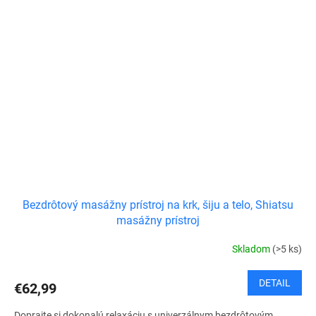
Bezdrôtový masážny prístroj na krk, šiju a telo, Shiatsu
masážny prístroj
Skladom
(>5 ks)
DETAIL
€62,99
Doprajte si dokonalú relaxáciu s univerzálnym bezdrôtovým