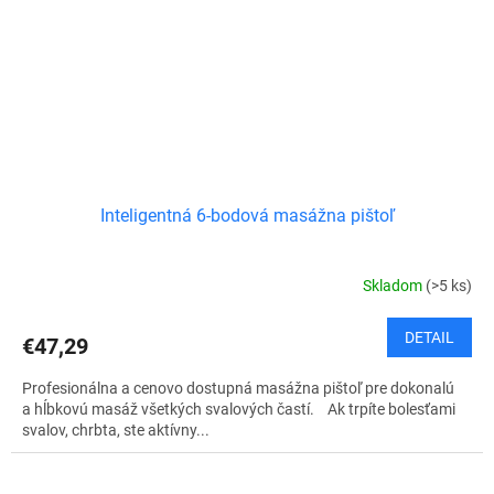
Inteligentná 6-bodová masážna pištoľ
Skladom
(>5 ks)
DETAIL
€47,29
Profesionálna a cenovo dostupná masážna pištoľ pre dokonalú
a hĺbkovú masáž všetkých svalových častí. Ak trpíte bolesťami
svalov, chrbta, ste aktívny...