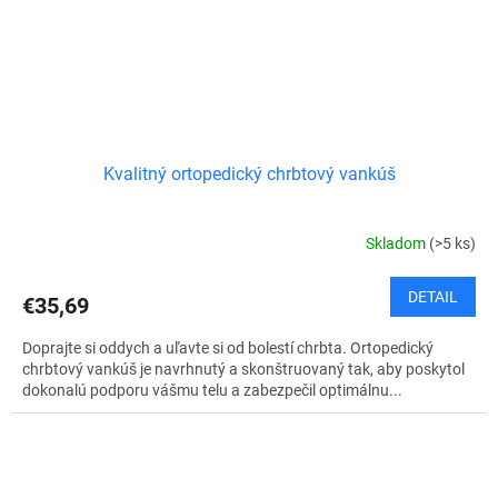
Kvalitný ortopedický chrbtový vankúš
Skladom
(>5 ks)
DETAIL
€35,69
Doprajte si oddych a uľavte si od bolestí chrbta. Ortopedický
chrbtový vankúš je navrhnutý a skonštruovaný tak, aby poskytol
dokonalú podporu vášmu telu a zabezpečil optimálnu...