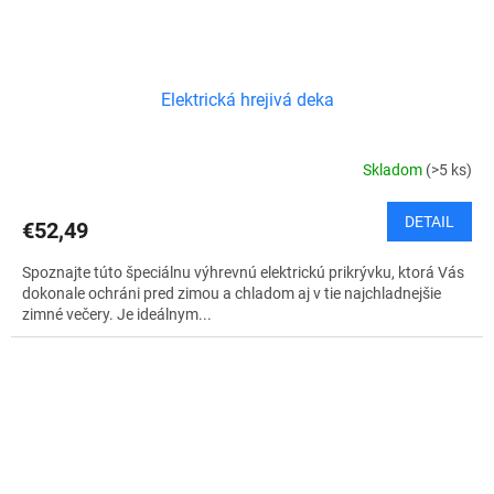
Elektrická hrejivá deka
Skladom
(>5 ks)
DETAIL
€52,49
Spoznajte túto špeciálnu výhrevnú elektrickú prikrývku, ktorá Vás
dokonale ochráni pred zimou a chladom aj v tie najchladnejšie
zimné večery. Je ideálnym...