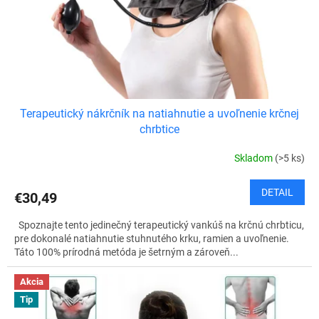
d
u
k
t
o
v
Terapeutický nákrčník na natiahnutie a uvoľnenie krčnej
chrbtice
Skladom
(>5 ks)
DETAIL
€30,49
Spoznajte tento jedinečný terapeutický vankúš na krčnú chrbticu,
pre dokonalé natiahnutie stuhnutého krku, ramien a uvoľnenie.
Táto 100% prírodná metóda je šetrným a zároveň...
Akcia
Tip