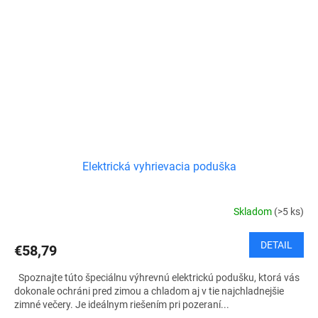
Elektrická vyhrievacia poduška
Skladom
(>5 ks)
DETAIL
€58,79
Spoznajte túto špeciálnu výhrevnú elektrickú podušku, ktorá vás
dokonale ochráni pred zimou a chladom aj v tie najchladnejšie
zimné večery. Je ideálnym riešením pri pozeraní...