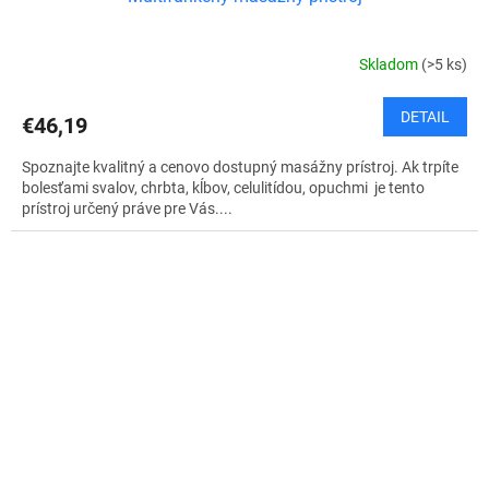
Skladom
(>5 ks)
DETAIL
€46,19
Spoznajte kvalitný a cenovo dostupný masážny prístroj. Ak trpíte
bolesťami svalov, chrbta, kĺbov, celulitídou, opuchmi je tento
prístroj určený práve pre Vás....