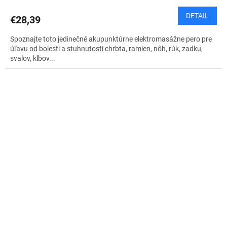
DETAIL
€28,39
Spoznajte toto jedinečné akupunktúrne elektromasážne pero pre
úľavu od bolesti a stuhnutosti chrbta, ramien, nôh, rúk, zadku,
svalov, klbov...