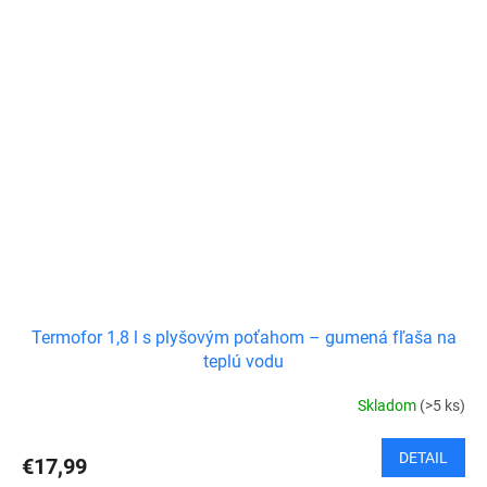
Termofor 1,8 l s plyšovým poťahom – gumená fľaša na
teplú vodu
Skladom
(>5 ks)
DETAIL
€17,99