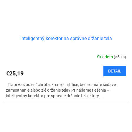
Inteligentný korektor na správne držanie tela
Skladom
(>5 ks)
DETAIL
€25,19
Trápi Vás bolesť chrbta, krčnej chrbtice, bedier, máte sedavé
zamestnanie alebo zlé držanie tela? Prinášame riešenia –
inteligentný korektor pre správne držanie tela, ktorý...