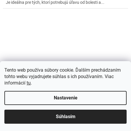
Je ideálna pre tých, ktorí potrebujú úľavu od bolesti a...
Tento web používa súbory cookie. Ďalším prechádzaním
tohto webu vyjadrujete súhlas s ich používaním. Viac
informácií
tu
.
Nastavenie
Bedrový ortopedický vankúš – chrbtová a bedrová
opierka
Súhlasím
Skladom
(>5 ks)