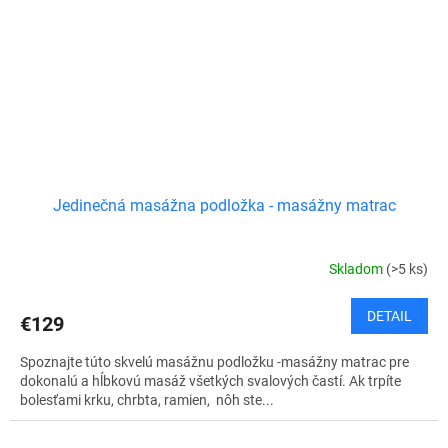
Jedinečná masážna podložka - masážny matrac
Skladom
(>5 ks)
DETAIL
€129
Spoznajte túto skvelú masážnu podložku -masážny matrac pre
dokonalú a hĺbkovú masáž všetkých svalových častí. Ak trpíte
bolesťami krku, chrbta, ramien, nôh ste...