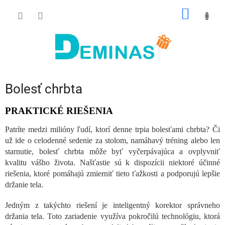
Prejsť
NÁKU
na
obsah
KOŠÍK
Bolesť chrbta
PRAKTICKÉ RIEŠENIA
Patríte medzi milióny ľudí, ktorí denne trpia bolesťami chrbta? Či
už ide o celodenné sedenie za stolom, namáhavý tréning alebo len
starnutie, bolesť chrbta môže byť vyčerpávajúca a ovplyvniť
kvalitu vášho života. Našťastie sú k dispozícii niektoré účinné
riešenia, ktoré pomáhajú zmierniť tieto ťažkosti a podporujú lepšie
držanie tela.
Jedným z takýchto riešení je inteligentný korektor správneho
držania tela. Toto zariadenie využíva pokročilú technológiu, ktorá