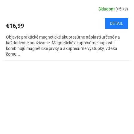
Skladom
(>5 ks)
DETAIL
€16,99
Objavte praktické magnetické akupresúrne náplasti určené na
každodenné používanie. Magnetické akupresúrne náplasti
kombinujú magnetické prvky a akupresúrne výstupky, vďaka
čomu...