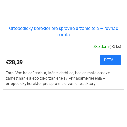
Ortopedický korektor pre správne držanie tela – rovnač
chrbta
Skladom
(>5 ks)
DETAIL
€28,39
Trápi Vás bolesť chrbta, krčnej chrbtice, bedier, máte sedavé
zamestnanie alebo zlé držanie tela? Prinášame riešenia –
ortopedický korektor pre správne držanie tela, ktorý...