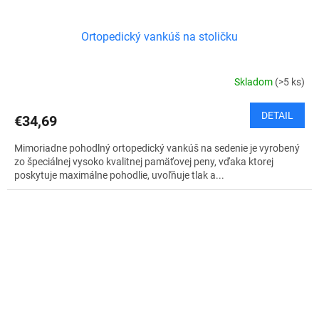
Ortopedický vankúš na stoličku
Skladom
(>5 ks)
DETAIL
€34,69
Mimoriadne pohodlný ortopedický vankúš na sedenie je vyrobený
zo špeciálnej vysoko kvalitnej pamäťovej peny, vďaka ktorej
poskytuje maximálne pohodlie, uvoľňuje tlak a...