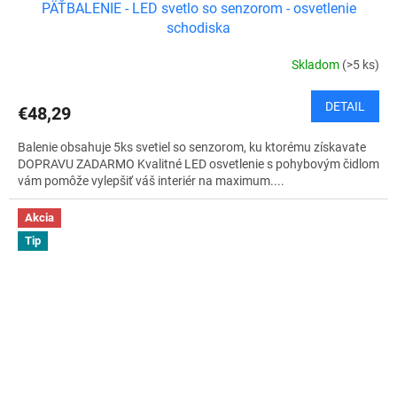
PÄŤBALENIE - LED svetlo so senzorom - osvetlenie
D
schodiska
A
Skladom
(>5 ks)
R
DETAIL
€48,29
M
Balenie obsahuje 5ks svetiel so senzorom, ku ktorému získavate
O
DOPRAVU ZADARMO Kvalitné LED osvetlenie s pohybovým čidlom
vám pomôže vylepšiť váš interiér na maximum....
Akcia
Tip