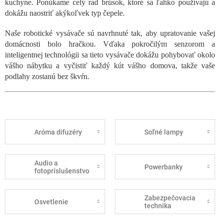
kuchyne. Ponúkame celý rad brúsok, ktoré sa ľahko používajú a
dokážu naostriť akýkoľvek typ čepele.
Naše robotické vysávače sú navrhnuté tak, aby upratovanie vašej
domácnosti bolo hračkou. Vďaka pokročilým senzorom a
inteligentnej technológii sa tieto vysávače dokážu pohybovať okolo
vášho nábytku a vyčistiť každý kút vášho domova, takže vaše
podlahy zostanú bez škvŕn.
Aróma difuzéry
Soľné lampy
Audio a
Powerbanky
fotopríslušenstvo
Zabezpečovacia
Osvetlenie
technika