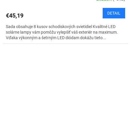
DETAIL
€45,19
Sada obsahuje 8 kusov schodiskových svietidiel Kvalitné LED
solárne lampy vám pomôžu vylepšiť váš exteriér na maximum.
Vďaka výkonným a šetrným LED diódam dokážu tieto...