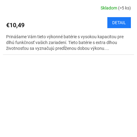
Skladom
(>5 ks)
DETAIL
€10,49
Prinášame Vám tieto výkonné batérie s vysokou kapacitou pre
dlhú funkčnosť vašich zariadení. Tieto batérie s extra dlhou
životnosťou sa vyznačujú predĺženou dobou výkonu....