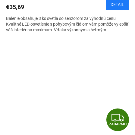
DETAIL
€35,69
Balenie obsahuje 3 ks svetla so senzorom za výhodnú cenu
Kvalitné LED osvetlenie s pohybovým čidlom vám pomôže vylepšiť
váš interiér na maximum. Vďaka výkonným a šetrným...
Z
ZADARMO
A