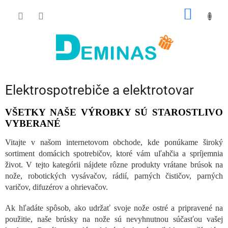
Prejsť
NÁKU
na
obsah
KOŠÍK
Elektrospotrebiče a elektrotovar
VŠETKY NAŠE VÝROBKY SÚ STAROSTLIVO
VYBERANÉ
Vitajte v našom internetovom obchode, kde ponúkame široký
sortiment domácich spotrebičov, ktoré vám uľahčia a spríjemnia
život. V tejto kategórii nájdete rôzne produkty vrátane brúsok na
nože, robotických vysávačov, rádií, parných čističov, parných
varičov, difuzérov a ohrievačov.
Ak hľadáte spôsob, ako udržať svoje nože ostré a pripravené na
použitie, naše brúsky na nože sú nevyhnutnou súčasťou vašej