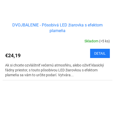
DVOJBALENIE - Pôsobivá LED žiarovka s efektom
plameňa
Skladom
(>5 ks)
DETAIL
€24,19
Ak si chcete ozvláštniť večernú atmosféru, alebo oživiť klasický
fádny priestor, s touto pôsobivou LED žiarovkou s efektom
plameňa sa vám to určite podarí. Vytvára...