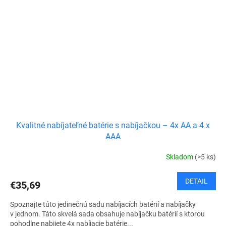
Kvalitné nabíjateľné batérie s nabíjačkou – 4x AA a 4 x
AAA
Skladom
(>5 ks)
DETAIL
€35,69
Spoznajte túto jedinečnú sadu nabíjacích batérií a nabíjačky
v jednom. Táto skvelá sada obsahuje nabíjačku batérií s ktorou
pohodlne nabijete 4x nabíjacie batérie...