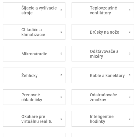
Šijacie a vyšívacie
Teplovzdušné
stroje
ventilátory
Chladiče a
Brúsky na nože
klimatizácie
Odšťavovače a
Mikronáradie
mixéry
Žehličky
Káble a konektory
Prenosné
Odstraňovače
chladničky
žmolkov
Okuliare pre
Inteligentné
virtuálnu realitu
hodinky