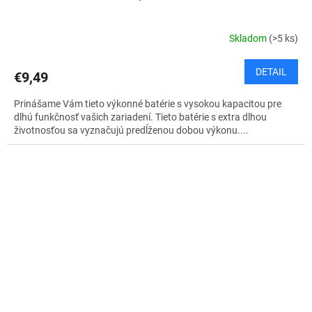
Skladom
(>5 ks)
DETAIL
€9,49
Prinášame Vám tieto výkonné batérie s vysokou kapacitou pre
dlhú funkčnosť vašich zariadení. Tieto batérie s extra dlhou
životnosťou sa vyznačujú predĺženou dobou výkonu....