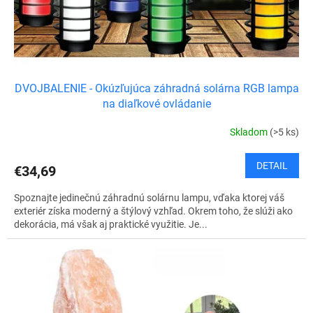
k
t
o
v
DVOJBALENIE - Okúzľujúca záhradná solárna RGB lampa
na diaľkové ovládanie
Skladom
(>5 ks)
DETAIL
€34,69
Spoznajte jedinečnú záhradnú solárnu lampu, vďaka ktorej váš
exteriér získa moderný a štýlový vzhľad. Okrem toho, že slúži ako
dekorácia, má však aj praktické využitie. Je...