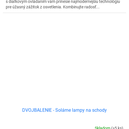
s diaľkovým ovládaním vám prinesie najmodernejšiu technológiu
pre úžasný zážitok z osvetlenia. Kombinujte radosť...
DVOJBALENIE - Solárne lampy na schody
Skladom
(>5 ks)