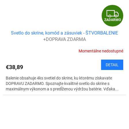
Z
ZADARMO
A
Svetlo do skrine, komôd a zásuviek - ŠTVORBALENIE
D
+DOPRAVA ZDARMA
A
Momentálne nedostupné
R
DETAIL
€38,89
M
Balenie obsahuje 4ks svetiel do skrine, ku ktorému získavate
O
DOPRAVU ZADARMO. Spoznajte kvalitné svetlo do skrine s
maximálnym výkonom a s predĺženou výdržou batérie. Vďaka...