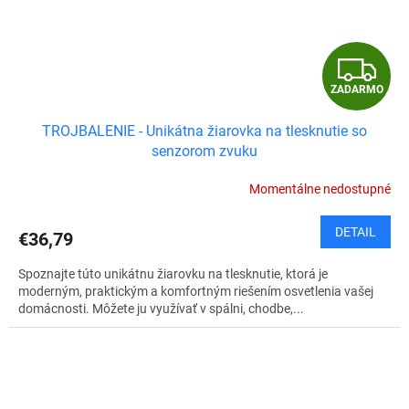
Z
ZADARMO
A
TROJBALENIE - Unikátna žiarovka na tlesknutie so
D
senzorom zvuku
A
Momentálne nedostupné
R
DETAIL
€36,79
M
Spoznajte túto unikátnu žiarovku na tlesknutie, ktorá je
O
moderným, praktickým a komfortným riešením osvetlenia vašej
domácnosti. Môžete ju využívať v spálni, chodbe,...