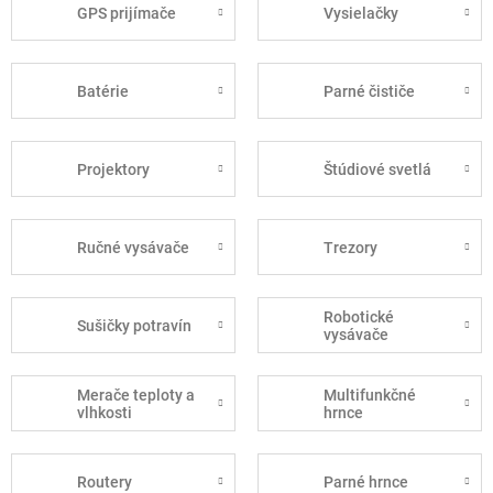
GPS prijímače
Vysielačky
Batérie
Parné čističe
Projektory
Štúdiové svetlá
Ručné vysávače
Trezory
Robotické
Sušičky potravín
vysávače
Merače teploty a
Multifunkčné
vlhkosti
hrnce
Routery
Parné hrnce