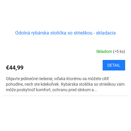
Odolná rybárska stolička so strieškou - skladacia
Skladom
(>5 ks)
DETAIL
€44,99
Objavte jedinečné riešenie, vďaka ktorému sa môžete cítiť
pohodlne, nech ste kdekoľvek. Rybárska stolička so strieškou vám
môže poskytnúť komfort, ochranu pred slnkom a...