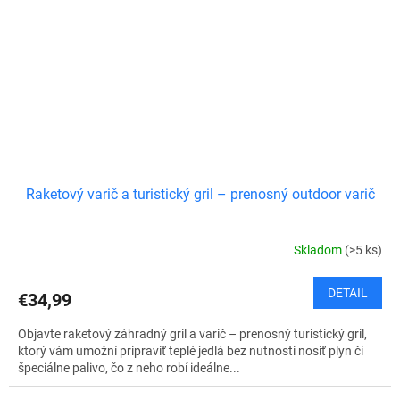
Raketový varič a turistický gril – prenosný outdoor varič
Skladom
(>5 ks)
DETAIL
€34,99
Objavte raketový záhradný gril a varič – prenosný turistický gril,
ktorý vám umožní pripraviť teplé jedlá bez nutnosti nosiť plyn či
špeciálne palivo, čo z neho robí ideálne...