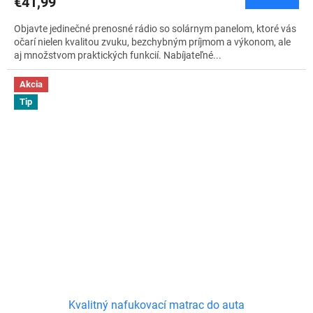
€41,99
Objavte jedinečné prenosné rádio so solárnym panelom, ktoré vás
očarí nielen kvalitou zvuku, bezchybným príjmom a výkonom, ale
aj množstvom praktických funkcií. Nabíjateľné...
Akcia
Tip
Kvalitný nafukovací matrac do auta