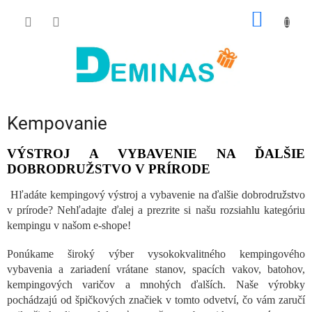
Prejsť
NÁKU
na
obsah
KOŠÍK
Kempovanie
VÝSTROJ A VYBAVENIE NA ĎALŠIE
DOBRODRUŽSTVO V PRÍRODE
Hľadáte kempingový výstroj a vybavenie na ďalšie dobrodružstvo
v prírode? Nehľadajte ďalej a prezrite si našu rozsiahlu kategóriu
kempingu v našom e-shope!
Ponúkame široký výber vysokokvalitného kempingového
vybavenia a zariadení vrátane stanov, spacích vakov, batohov,
kempingových varičov a mnohých ďalších. Naše výrobky
pochádzajú od špičkových značiek v tomto odvetví, čo vám zaručí