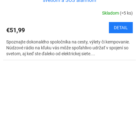
svetlom a SOS alarmom
Skladom
(>5 ks)
DETAIL
€51,99
Spoznajte dokonalého spoločníka na cesty, výlety či kempovanie.
Núdzové rádio na kľuku vás môže spoľahlivo udržať v spojení so
svetom, aj keď ste ďaleko od elektrickej siete....