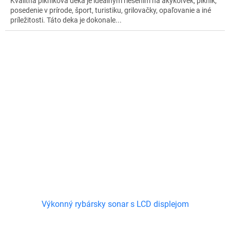
Kvalitná pikniková deka je ideálnym riešením na akýkoľvek, piknik,
posedenie v prírode, šport, turistiku, grilovačky, opaľovanie a iné
príležitosti. Táto deka je dokonale...
Výkonný rybársky sonar s LCD displejom