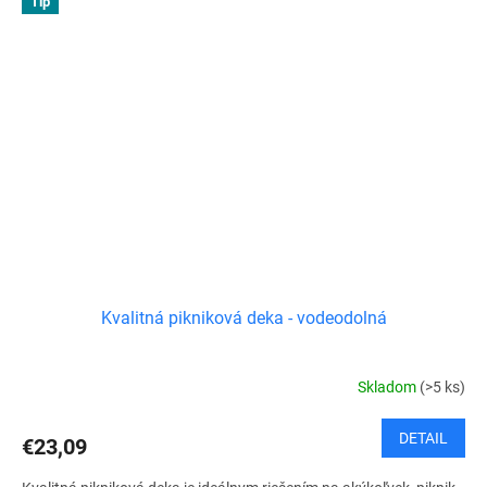
Tip
Kvalitná pikniková deka - vodeodolná
Skladom
(>5 ks)
DETAIL
€23,09