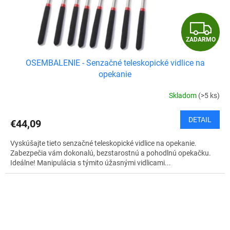
Z
ZADARMO
A
OSEMBALENIE - Senzačné teleskopické vidlice na
D
opekanie
A
Skladom
(>5 ks)
R
DETAIL
€44,09
M
Vyskúšajte tieto senzačné teleskopické vidlice na opekanie.
O
Zabezpečia vám dokonalú, bezstarostnú a pohodlnú opekačku.
Ideálne! Manipulácia s týmito úžasnými vidlicami...