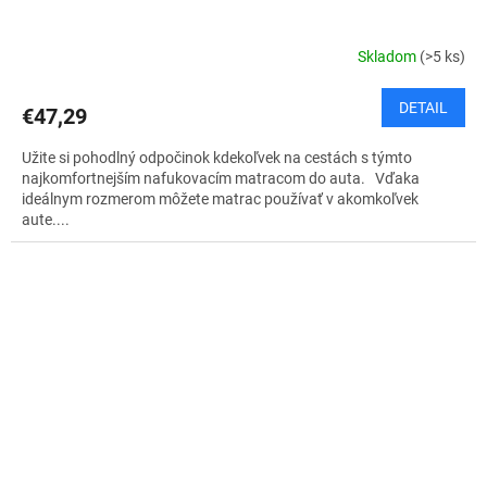
Skladom
(>5 ks)
DETAIL
€47,29
Užite si pohodlný odpočinok kdekoľvek na cestách s týmto
najkomfortnejším nafukovacím matracom do auta. Vďaka
ideálnym rozmerom môžete matrac používať v akomkoľvek
aute....