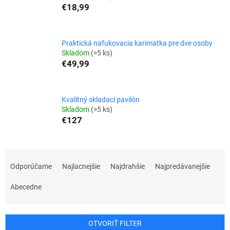
€18,99
Praktická nafukovacia karimatka pre dve osoby
Skladom
(>5 ks)
€49,99
Kvalitný skladací pavilón
Skladom
(>5 ks)
€127
R
a
Odporúčame
Najlacnejšie
Najdrahšie
Najpredávanejšie
d
e
Abecedne
n
i
e
OTVORIŤ FILTER