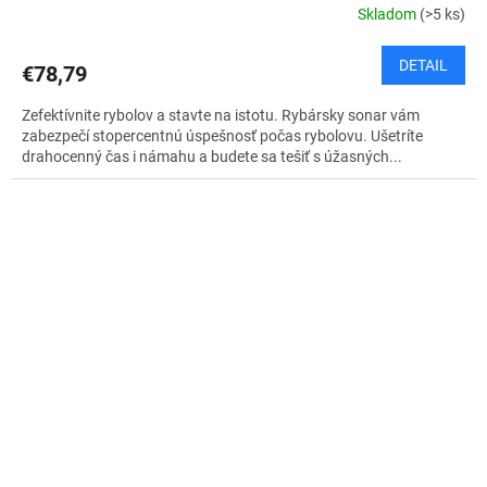
Skladom
(>5 ks)
DETAIL
€78,79
Zefektívnite rybolov a stavte na istotu. Rybársky sonar vám
zabezpečí stopercentnú úspešnosť počas rybolovu. Ušetríte
drahocenný čas i námahu a budete sa tešiť s úžasných...