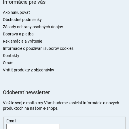
á
Informácie pre vás
p
ä
Ako nakupovať
t
Obchodné podmienky
i
Zásady ochrany osobných údajov
e
Doprava a platba
Reklamácia a vrátenie
Informácie o používaní súborov cookies
Kontakty
O nás
Vrátiť produkty z objednávky
Odoberať newsletter
Vložte svoj e-mail a my Vám budeme zasielať informácie o nových
produktoch na našom e-shope.
Email