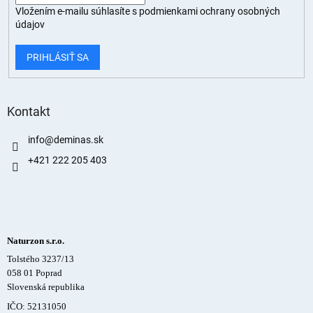
Vložením e-mailu súhlasíte s
podmienkami ochrany osobných
údajov
PRIHLÁSIŤ SA
Kontakt
info
@
deminas.sk
+421 222 205 403
Naturzon s.r.o.
Tolstého 3237/13
058 01 Poprad
Slovenská republika
IČO: 52131050