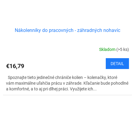
Nákolenníky do pracovných - záhradných nohavíc
Skladom
(>5 ks)
DETAIL
€16,79
Spoznajte tieto jedinečné chrániče kolien – kolenačky, ktoré
vám maximálne uľahčia prácu v záhrade. Kľačanie bude pohodlné
a komfortné, a to aj pri dlhej práci. Využijete ich...