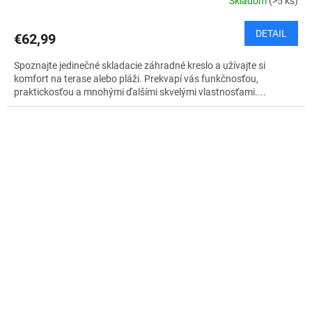
Skladom
(>5 ks)
DETAIL
€62,99
Spoznajte jedinečné skladacie záhradné kreslo a užívajte si
komfort na terase alebo pláži. Prekvapí vás funkčnosťou,
praktickosťou a mnohými ďalšími skvelými vlastnosťami....