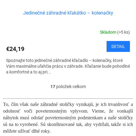
Jedinečné záhradné kľakátko – kolenačky
Skladom
(>5 ks)
DETAIL
€24,19
Spoznajte toto jedinečné záhradné kľačadlo – kolenačky, ktoré
Vám maximálne uľahčia prácu v záhrade. Kľačanie bude pohodlné
a komfortné a to aj pri...
17
položiek celkom
O
v
l
To, čím však naše záhradné stoličky vynikajú, je ich trvanlivosť a
á
odolnosť voči poveternostným vplyvom. Vieme, že vonkajší
d
a
nábytok musí odolať poveternostným podmienkam a naše stoličky
c
sú na to vyrobené. Sú skonštruované tak, aby vydržali, takže si ich
i
môžete užívať dlhé roky.
e