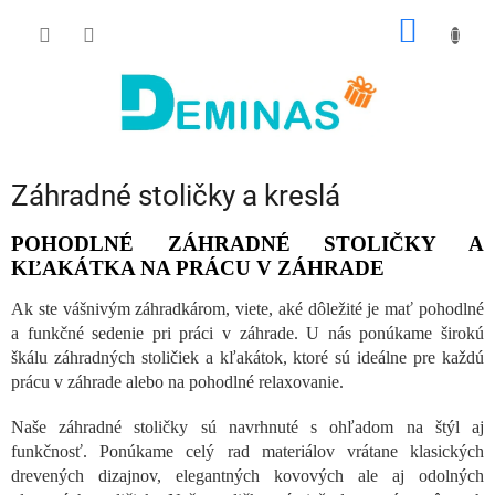
Prejsť
NÁKU
na
obsah
KOŠÍK
Záhradné stoličky a kreslá
POHODLNÉ ZÁHRADNÉ STOLIČKY A
KĽAKÁTKA NA PRÁCU V ZÁHRADE
Ak ste vášnivým záhradkárom, viete, aké dôležité je mať pohodlné
a funkčné sedenie pri práci v záhrade. U nás ponúkame širokú
škálu záhradných stoličiek a kľakátok, ktoré sú ideálne pre každú
prácu v záhrade alebo na pohodlné relaxovanie.
Naše záhradné stoličky sú navrhnuté s ohľadom na štýl aj
funkčnosť. Ponúkame celý rad materiálov vrátane klasických
drevených dizajnov, elegantných kovových ale aj odolných