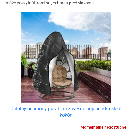
môže poskytnúť komfort, ochranu pred slnkom a...
Odolný ochranný poťah na závesné hojdacie kreslo /
kokón
Momentálne nedostupné