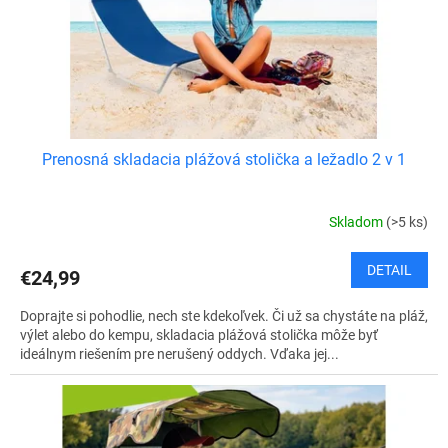
d
u
k
t
o
v
Prenosná skladacia plážová stolička a ležadlo 2 v 1
Skladom
(>5 ks)
DETAIL
€24,99
Doprajte si pohodlie, nech ste kdekoľvek. Či už sa chystáte na pláž,
výlet alebo do kempu, skladacia plážová stolička môže byť
ideálnym riešením pre nerušený oddych. Vďaka jej...