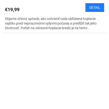
DETAIL
€19,99
Objavte účinný spôsob, ako ochrániť vaše obľúbené hojdacie
vajíčko pred nepriaznivými vplyvmi počasia a predĺžiť tak jeho
životnosť. Poťah na závesné hojdacie kreslo je na tento...