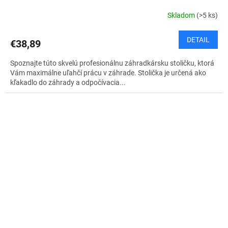
Skladom
(>5 ks)
DETAIL
€38,89
Spoznajte túto skvelú profesionálnu záhradkársku stoličku, ktorá
Vám maximálne uľahčí prácu v záhrade. Stolička je určená ako
kľakadlo do záhrady a odpočívacia...