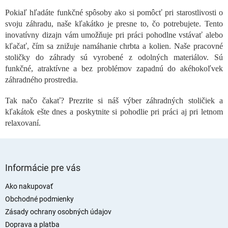
p
Pokiaľ hľadáte funkčné spôsoby ako si pomôcť pri starostlivosti o
r
svoju záhradu, naše kľakátko je presne to, čo potrebujete. Tento
v
inovatívny dizajn vám umožňuje pri práci pohodlne vstávať alebo
k
kľačať, čím sa znižuje namáhanie chrbta a kolien. Naše pracovné
y
v
stoličky do záhrady sú vyrobené z odolných materiálov. Sú
ý
funkčné, atraktívne a bez problémov zapadnú do akéhokoľvek
p
záhradného prostredia.
i
s
Tak načo čakať? Prezrite si náš výber záhradných stoličiek a
u
kľakátok ešte dnes a poskytnite si pohodlie pri práci aj pri letnom
relaxovaní.
Z
á
Informácie pre vás
p
ä
Ako nakupovať
t
Obchodné podmienky
i
Zásady ochrany osobných údajov
e
Doprava a platba