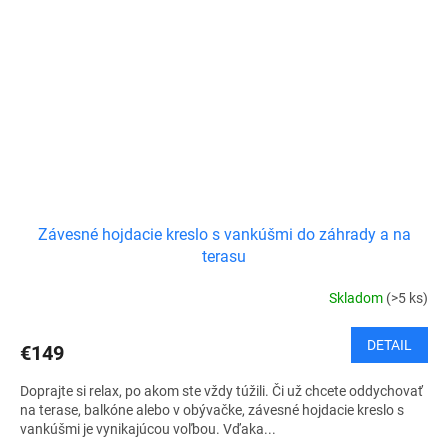
Závesné hojdacie kreslo s vankúšmi do záhrady a na
terasu
Skladom
(>5 ks)
DETAIL
€149
Doprajte si relax, po akom ste vždy túžili. Či už chcete oddychovať
na terase, balkóne alebo v obývačke, závesné hojdacie kreslo s
vankúšmi je vynikajúcou voľbou. Vďaka...