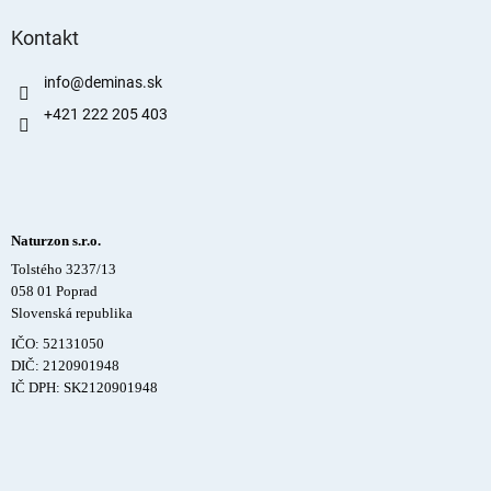
Kontakt
info
@
deminas.sk
+421 222 205 403
Naturzon s.r.o.
Tolstého 3237/13
058 01 Poprad
Slovenská republika
IČO: 52131050
DIČ: 2120901948
IČ DPH: SK2120901948