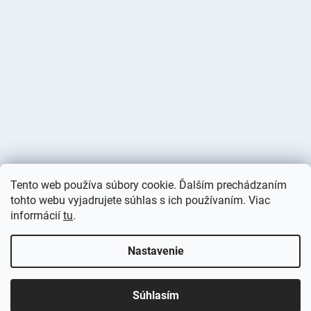
Tento web používa súbory cookie. Ďalším prechádzaním
tohto webu vyjadrujete súhlas s ich používaním. Viac
informácií
tu
.
Vytvoril Shoptet
Nastavenie
Copyright 2026
Deminas
. Všetky práva vyhradené.
Upraviť
nastavenie cookies
Súhlasím