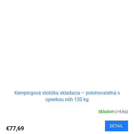
Kempingová stolička skladacia – polohovateľná s
opierkou nôh 130 kg
Skladom
(>5 ks)
DETAIL
€77,69