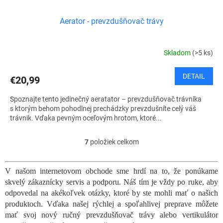
Aerator - prevzdušňovač trávy
Skladom
(>5 ks)
DETAIL
€20,99
Spoznajte tento jedinečný aeratator – prevzdušňovač trávnika
s ktorým behom pohodlnej prechádzky prevzdušníte celý váš
trávnik. Vďaka pevným oceľovým hrotom, ktoré...
7
položiek celkom
O
v
l
V našom internetovom obchode sme hrdí na to, že ponúkame
á
skvelý zákaznícky servis a podporu. Náš tím je vždy po ruke, aby
d
a
odpovedal na akékoľvek otázky, ktoré by ste mohli mať o našich
c
produktoch. Vďaka našej rýchlej a spoľahlivej preprave môžete
i
mať svoj nový ručný prevzdušňovač trávy alebo vertikulátor
e