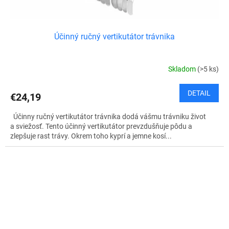
Účinný ručný vertikutátor trávnika
Skladom
(>5 ks)
DETAIL
€24,19
Účinny ručný vertikutátor trávnika dodá vášmu trávniku život
a sviežosť. Tento účinný vertikutátor prevzdušňuje pôdu a
zlepšuje rast trávy. Okrem toho kyprí a jemne kosí...