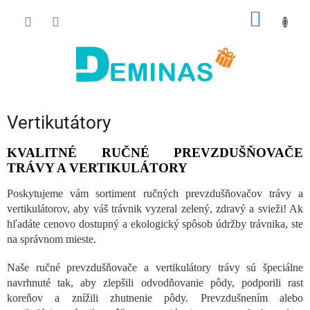
Prejsť
NÁKU
na
obsah
KOŠÍK
Vertikutátory
KVALITNÉ RUČNÉ PREVZDUŠŇOVAČE
TRÁVY A VERTIKULÁTORY
Poskytujeme vám sortiment ručných prevzdušňovačov trávy a
vertikulátorov, aby váš trávnik vyzeral zelený, zdravý a svieži! Ak
hľadáte cenovo dostupný a ekologický spôsob údržby trávnika, ste
na správnom mieste.
Naše ručné prevzdušňovače a vertikulátory trávy sú špeciálne
navrhnuté tak, aby zlepšili odvodňovanie pôdy, podporili rast
koreňov a znížili zhutnenie pôdy. Prevzdušnením alebo