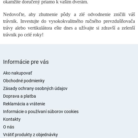
okamžite doručený priamo k vašim dverám.
p
r
Nedovoľte, aby zhutnenie pôdy a zlé odvodnenie zničili váš
v
trávnik. Investujte do vysokokvalitného ručného prevzdušňovača
k
trávy alebo vertikulátora ešte dnes a užívajte si zdravší a zelenší
y
v
trávnik po celé roky!
ý
p
i
Z
s
á
Informácie pre vás
u
p
ä
Ako nakupovať
t
Obchodné podmienky
i
Zásady ochrany osobných údajov
e
Doprava a platba
Reklamácia a vrátenie
Informácie o používaní súborov cookies
Kontakty
O nás
Vrátiť produkty z objednávky