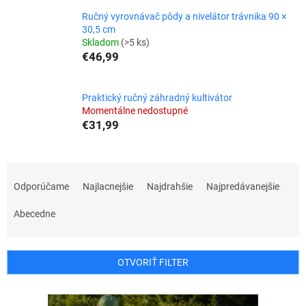
Ručný vyrovnávač pôdy a nivelátor trávnika 90 ×
30,5 cm
Skladom
(>5 ks)
€46,99
Praktický ručný záhradný kultivátor
Momentálne nedostupné
€31,99
R
a
Odporúčame
Najlacnejšie
Najdrahšie
Najpredávanejšie
d
e
Abecedne
n
i
e
OTVORIŤ FILTER
p
r
V
o