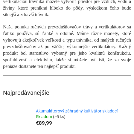
vertikuláciou trávnika môžete vytvoriť priestor pre vzduch, vodu a
živiny, ktoré preniknú hlboko do pôdy, výsledkom čoho bude
silnejší a zdravší trávnik.
Naša ponuka ručných prevzdušňovačov trávy a vertikulátorov sa
ľahko používa, sú ľahké a odolné. Máme rôzne modely, ktoré
vyhovujú akejkoľvek veľkosti a typu trávnika, od malých ručných
prevzdušňovačov až po väčšie, výkonnejšie vertikulátory. Každý
produkt bol starostlivo vybraný pre jeho kvalitnú konštrukciu,
spoľahlivosť a efektivitu, takže si môžete byť istí, že za svoje
peniaze dostanete ten najlepší produkt.
Najpredávanejšie
Akumulátorový záhradný kultivátor skladací
Skladom
(>5 ks)
€89,99