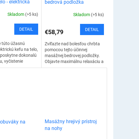
lo - elektrická
bedrová podložka
Skladom
(>5 ks)
Skladom
(>5 ks)
DETAIL
DETAIL
€58,79
 túto úžasnú
Zvíťazte nad bolesťou chrbta
ektrickú kefu na telo,
pomocou tejto účinnej
 poskytne dokonalú
masážnej bedrovej podložky.
u, vyčistenie
Objavte maximálnu relaxáciu a
anie vášho tela. Po
uvoľnenie, ktoré si váš chrbát
 s použitím kefy...
nepochybne zaslúži. Zmiernite
bolesť...
Masážny hrejivý prístroj
 obuváky na
na nohy