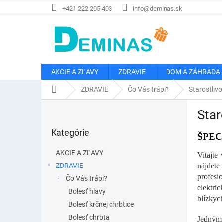
Prejsť
+421 222 205 403
info@deminas.sk
na
obsah
AKCIE A ZĽAVY
ZDRAVIE
DOM A ZÁHRADA
Domov
ZDRAVIE
Čo Vás trápi?
Starostlivo
B
Star
o
Preskočiť
č
Kategórie
kategórie
ŠPE
n
ý
AKCIE A ZĽAVY
Vitajte
p
ZDRAVIE
nájdete
a
profesi
Čo Vás trápi?
n
elektri
e
Bolesť hlavy
blízkyc
l
Bolesť krčnej chrbtice
Bolesť chrbta
Jedným 