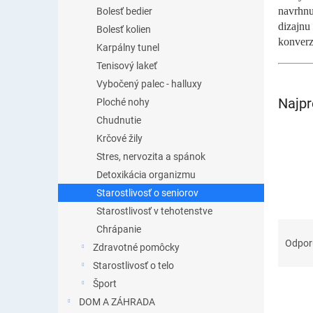
navrhnu
Bolesť bedier
dizajnu
Bolesť kolien
konverz
Karpálny tunel
Tenisový lakeť
Vybočený palec - halluxy
Najpr
Ploché nohy
Chudnutie
Krčové žily
Stres, nervozita a spánok
Detoxikácia organizmu
Starostlivosť o seniorov
Starostlivosť v tehotenstve
R
Chrápanie
a
Odpo
Zdravotné pomôcky
d
Starostlivosť o telo
e
Šport
n
i
DOM A ZÁHRADA