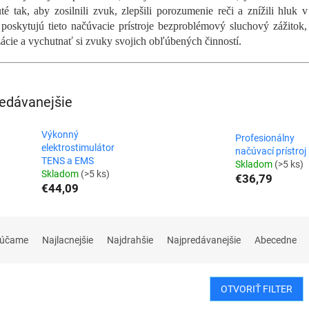
té tak, aby zosilnili zvuk, zlepšili porozumenie reči a znížili hluk
 poskytujú tieto načúvacie prístroje bezproblémový sluchový zážito
ácie a vychutnať si zvuky svojich obľúbených činností.
edávanejšie
Výkonný
Profesionálny
elektrostimulátor
načúvací prístroj
TENS a EMS
Skladom
(>5 ks)
Skladom
(>5 ks)
€36,79
€44,09
rúčame
Najlacnejšie
Najdrahšie
Najpredávanejšie
Abecedne
OTVORIŤ FILTER