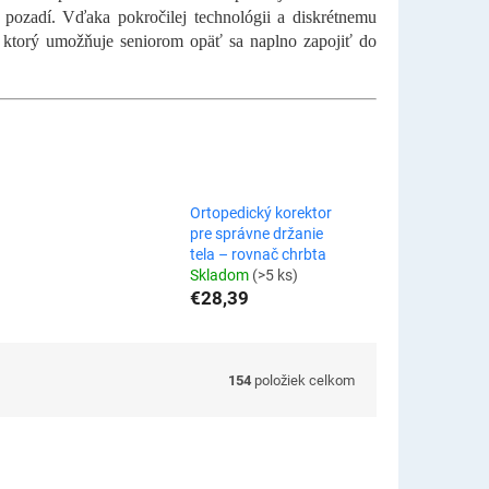
 v pozadí. Vďaka pokročilej technológii a diskrétnemu
k, ktorý umožňuje seniorom opäť sa naplno zapojiť do
Ortopedický korektor
pre správne držanie
tela – rovnač chrbta
Skladom
(>5 ks)
€28,39
154
položiek celkom