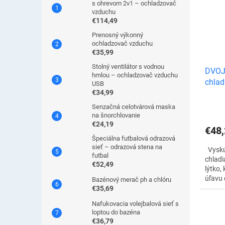
popras
s ohrevom 2v1 – ochladzovač
vzduchu
€114,49
Prenosný výkonný
ochladzovač vzduchu
€35,99
Stolný ventilátor s vodnou
DVOJ
hmlou – ochladzovač vzduchu
chlad
USB
€34,99
na lý
Senzačná celotvárová maska
na šnorchlovanie
€24,19
€48,
Špeciálna futbalová odrazová
sieť – odrazová stena na
Vyskú
futbal
chladi
€52,49
lýtko,
úľavu 
Bazénový merač ph a chlóru
v noh
€35,69
pocit 
Nafukovacia volejbalová sieť s
poskytu
loptou do bazéna
€36,79