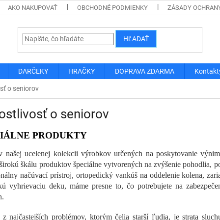
AKO NAKUPOVAŤ
OBCHODNÉ PODMIENKY
ZÁSADY OCHRAN
HĽADAŤ
DARČEKY
HRAČKY
DOPRAVA ZDARMA
Kontakt
sť o seniorov
ostlivosť o seniorov
CIÁLNE PRODUKTY
 v našej ucelenej kolekcii výrobkov určených na poskytovanie výnimo
 širokú škálu produktov špeciálne vytvorených na zvýšenie pohodlia, po
onálny načúvací prístroj, ortopedický vankúš na oddelenie kolena, za
ckú vyhrievaciu deku, máme presne to, čo potrebujete na zabezpečen
h.
z najčastejších problémov, ktorým čelia starší ľudia, je strata sluc