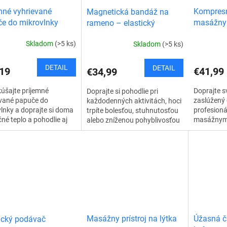
mné vyhrievané
Kompresn
Magnetická bandáž na
e do mikrovlnky
masážny 
rameno – elastický
stabilizačný pás
Skladom
(>5 ks)
Skladom
(>5 ks)
DETAIL
DETAIL
19
€41,99
€34,99
šajte príjemné
Doprajte 
Doprajte si pohodlie pri
evané papuče do
zaslúžený
každodenných aktivitách, hoci
lnky a doprajte si doma
profesioná
trpíte bolesťou, stuhnutosťou
čné teplo a pohodlie aj
masážnym 
alebo zníženou pohyblivosťou
chladnejších a zimných
s kompres
ramena. Magnetickú bandáž
ieto univerzálne papuče
jemnému p
na rameno si vďaka jej
ma...
hrejivej fu
premyslenému...
Masážny prístroj na lýtka
Úžasná č
ický podávač