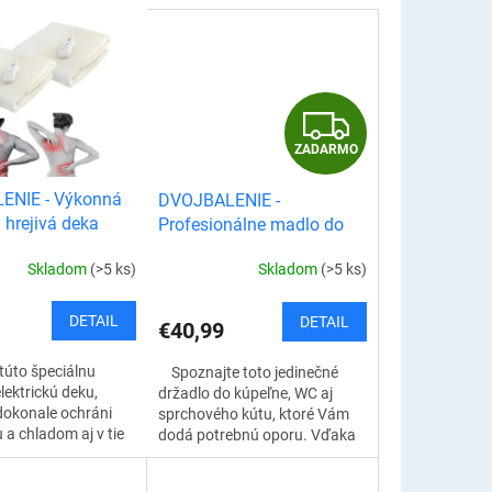
Z
ZADARMO
A
ENIE - Výkonná
DVOJBALENIE -
D
á hrejivá deka
Profesionálne madlo do
kúpeľne, WC, vane aj
A
Skladom
(>5 ks)
Skladom
(>5 ks)
sprchového kútu
R
DETAIL
DETAIL
€40,99
M
túto špeciálnu
Spoznajte toto jedinečné
O
lektrickú deku,
držadlo do kúpeľne, WC aj
dokonale ochráni
sprchového kútu, ktoré Vám
 a chladom aj v tie
dodá potrebnú oporu. Vďaka
jšie zimné
mimoriadne silným prísavkám
ideálnym riešením...
dokonale drží na svojom