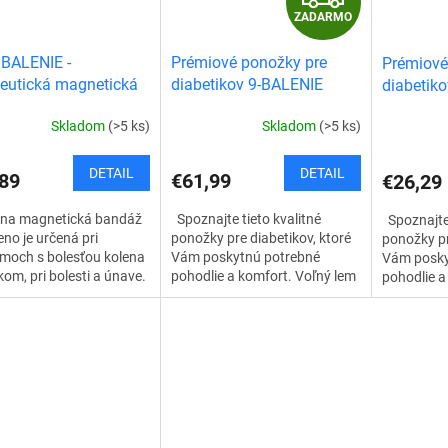
ZADARMO
A
BALENIE -
Prémiové ponožky pre
Prémiové
D
eutická magnetická
diabetikov 9-BALENIE
diabetik
ž na koleno
DOPRAVA ZDARMA
A
Skladom
(>5 ks)
Skladom
(>5 ks)
R
DETAIL
DETAIL
89
€61,99
€26,29
M
tna magnetická bandáž
Spoznajte tieto kvalitné
Spoznajte 
O
eno je určená pri
ponožky pre diabetikov, ktoré
ponožky pr
moch s bolesťou kolena
Vám poskytnú potrebné
Vám posky
om, pri bolesti a únave.
pohodlie a komfort. Voľný lem
pohodlie a
 špeciálnemu dizajnu
nohu nesťahuje a ponožky sa
nohu nesť
za k...
nezarezávajú. Takto
nezarezáva
neobmedzujú prietok...
neobmedzuj