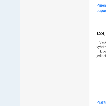
Príje
papuč
€24,
Vyskú
vyhri
mikrov
jedine
počas 
dní. T
na do
Prakt