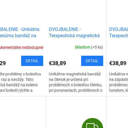
DVOJBALENIE -
DVOJBAL
BALENIE - Unikátna
Terapeutická magnetická
Terapeut
esúrna bandáž na
bandáž na členok
bandáž n
o
Skladom
(>5 ks)
Momentálne nedostupné
DETAIL
DETAIL
€38,89
€38,89
29
Unikátna magnetická bandáž
Unikátna 
te problémy s bolesťou
na členok je určená pri
na zápästie
 raz a navždy. Táto
problémoch s bolesťou členku,
problémoc
čná bandáž na koleno
pri poraneniach, problémoch s
tunelom, kĺ
aví bolesti rýchlo a
achilovou šľachou a klenbou
a únave z
ucho, a to priamo pri jej
nohy, pri bolesti...
špeciálnem
. Fascinujúca
súrna...
Z