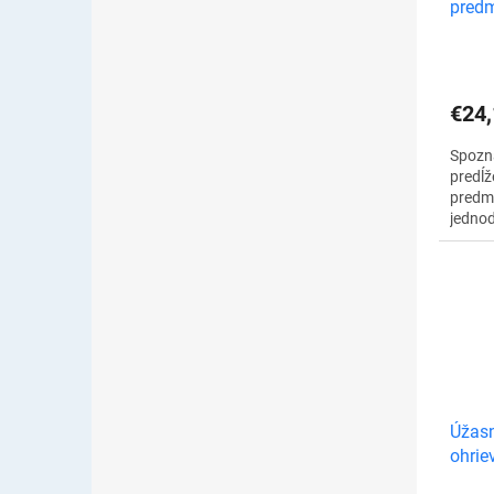
pred
€24,
Spozna
predĺž
predm
jednod
a poho
akýko
ohýban
Úžasn
ohrie