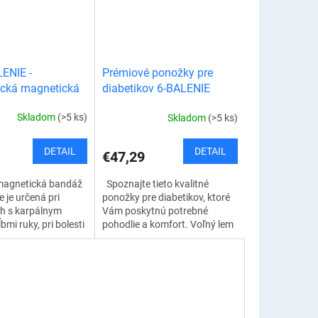
ENIE -
Prémiové ponožky pre
ická magnetická
diabetikov 6-BALENIE
a zápästie
Skladom
(>5 ks)
Skladom
(>5 ks)
DETAIL
DETAIL
€47,29
magnetická bandáž
Spoznajte tieto kvalitné
 je určená pri
ponožky pre diabetikov, ktoré
h s karpálnym
Vám poskytnú potrebné
bmi ruky, pri bolesti
pohodlie a komfort. Voľný lem
ápästia. Vďaka
nohu nesťahuje a ponožky sa
u...
nezarezávajú. Takto
neobmedzujú prietok...