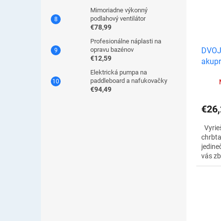
Mimoriadne výkonný
podlahový ventilátor
€78,99
Profesionálne náplasti na
opravu bazénov
DVOJ
€12,59
akupr
kolen
Elektrická pumpa na
paddleboard a nafukovačky
€94,49
€26,
Vyrieš
chrbta
jedine
vás zb
jednod
zdroji
akupre