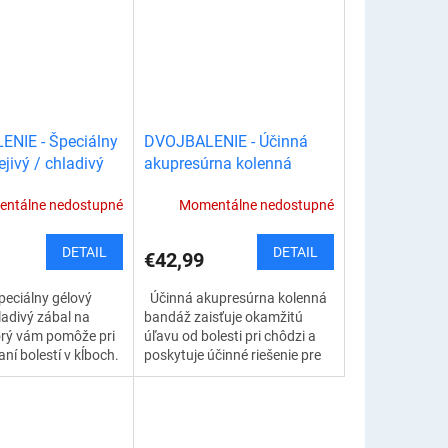
mieste. K...
NIE - Špeciálny
DVOJBALENIE - Účinná
ejivý / chladivý
akupresúrna kolenná
 kolená
bandáž
ntálne nedostupné
Momentálne nedostupné
DETAIL
DETAIL
€42,99
peciálny gélový
Účinná akupresúrna kolenná
hladivý zábal na
bandáž zaisťuje okamžitú
orý vám pomôže pri
úľavu od bolesti pri chôdzi a
ní bolestí v kĺboch.
poskytuje účinné riešenie pre
kročilý dizajn a
ľudí s rôznymi zdravotnými
ktoré sú špeciálne...
problémami, vrátane bolesti...