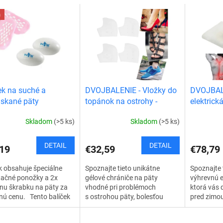
a
ek na suché a
DVOJBALENIE - Vložky do
DVOJBAL
skané päty
topánok na ostrohy -
elektrick
chránič päty
Skladom
(>5 ks)
Skladom
(>5 ks)
DETAIL
DETAIL
19
€32,59
€78,79
k obsahuje špeciálne
Spoznajte tieto unikátne
Spoznajte 
tačné ponožky a 2x
gélové chrániče na päty
výhrevnú e
nu škrabku na päty za
vhodné pri problémoch
ktorá vás 
nú cenu. Tento balíček
s ostrohou päty, bolesťou
pred zimou
je najúčinnejšiu
päty, otlakoch, suchej
najchladne
náciu na suché a
a popraskanej pokožke na
večery. Je 