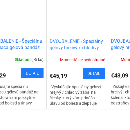
kané päty....
pätách a iných...
BALENIE - Špeciálna
DVOJBALE
DVOJBALENIE - Špeciálny
iaca gelová bandáž
gélový hr
gélový hrejivý / chladivý
tko
zábal na
zábal na členky
Skladom
(>5 ks)
Mome
Momentálne nedostupné
DETAIL
DETAIL
29
€43,09
€45,19
šajte špeciálnu
Získajte š
Vyskúšajte špeciálny gélový
acu gélovú bandáž na
hrejivý i c
hrejivý / chladivý zábal na
 ktorá vám poskytne
kolená, kt
členky, ktorý vám prináša
od bolestí a únavy
odstraňova
úľavu od bolesti a zlepšuje
ách a vy nadobudnete
Využíva po
pohodlie. Unikátne kombinuje
pohodlia. Navyše,
materiály, 
teplý a studený účinok, aby
je aj stabilizáciu...
vám...