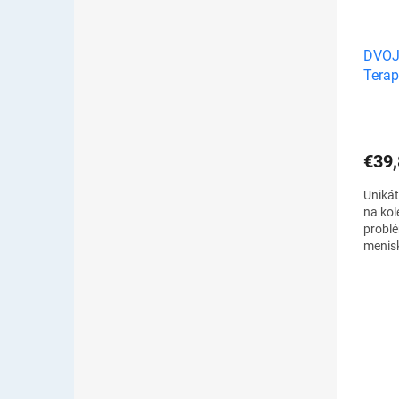
DVOJ
Terap
bandá
€39,
Uniká
na kol
problé
menisk
Vďaka
dochád