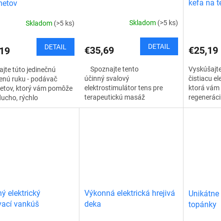
kefa na te
metov
Skladom
(>5 ks)
Skladom
(>5 ks)
DETAIL
DETAIL
€35,69
€25,19
19
Spoznajte tento
Vyskúšajte
jte túto jedinečnú
účinný svalový
čistiacu el
enú ruku - podávač
elektrostimulátor tens pre
ktorá vám
etov, ktorý vám pomôže
terapeutickú masáž
regeneráci
ucho, rýchlo
lýtok. Svalový elektrosimulátor
a zrelaxov
dlne zdvihnúť
je terapeutické, rehabilitačné a
sprchovaní
ľvek predmet bez
relaxačné zariadenie určený
ia. Špeciálny...
pre...
ý elektrický
Výkonná elektrická hrejivá
Unikátne
vací vankúš
deka
topánky