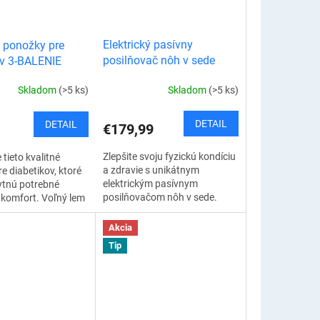
Elektrický pasívny
 ponožky pre
posilňovač nôh v sede
ov 3-BALENIE
Skladom
(>5 ks)
Skladom
(>5 ks)
DETAIL
DETAIL
€179,99
Zlepšite svoju fyzickú kondíciu
tieto kvalitné
a zdravie s unikátnym
e diabetikov, ktoré
elektrickým pasívnym
tnú potrebné
posilňovačom nôh v sede.
 komfort. Voľný lem
Toto inovatívne zariadenie
ahuje a ponožky sa
vám umožní pasívne cvičiť
jú. Takto
Akcia
nohy pohodlne a...
ú prietok...
Tip