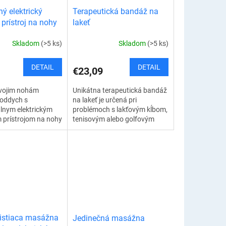
ý elektrický
Terapeutická bandáž na
prístroj na nohy
lakeť
Skladom
(>5 ks)
Skladom
(>5 ks)
DETAIL
DETAIL
€23,09
svojim nohám
Unikátna terapeutická bandáž
 oddych s
na lakeť je určená pri
lnym elektrickým
problémoch s lakťovým kĺbom,
prístrojom na nohy
tenisovým alebo golfovým
iou. Vďaka
lakťom, pri bolesti a únave.
rúdeniu vzduchu a
Vďaka špeciálnemu dizajnu...
nkcii ponúka tento...
istiaca masážna
Jedinečná masážna