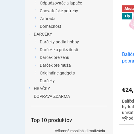
e
Odpudzovače a lapače
V
p
Akci
Chovateľské potreby
ý
r
Tip
p
Záhrada
o
i
Domácnosť
d
s
DARČEKY
u
p
k
Darčeky podľa hobby
r
t
Darček ku príležitosti
o
Balíč
o
d
Darček pre ženu
popra
v
u
Darček pre muža
k
Originálne gadgets
t
Darčeky
o
€24,
HRAČKY
v
DOPRAVA ZDARMA
Balíče
hydra
unikát
výhod
Top 10 produktov
obsahu
kombi
Výkonná mobilná klimatizácia