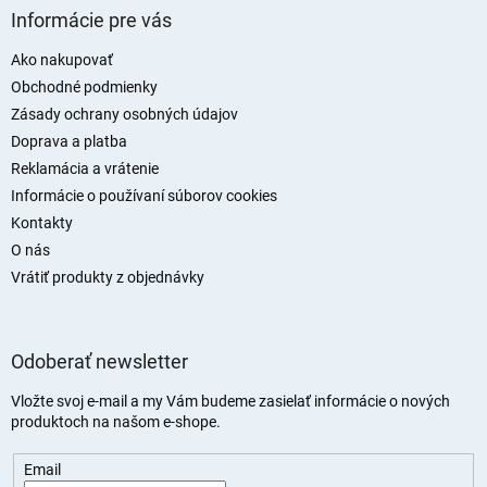
á
Informácie pre vás
p
ä
Ako nakupovať
t
Obchodné podmienky
i
Zásady ochrany osobných údajov
e
Doprava a platba
Reklamácia a vrátenie
Informácie o používaní súborov cookies
Kontakty
O nás
Vrátiť produkty z objednávky
Odoberať newsletter
Vložte svoj e-mail a my Vám budeme zasielať informácie o nových
produktoch na našom e-shope.
Email