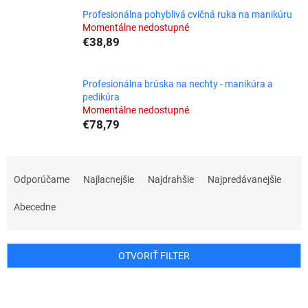
Profesionálna pohyblivá cvičná ruka na manikúru
Momentálne nedostupné
€38,89
Profesionálna brúska na nechty - manikúra a
pedikúra
Momentálne nedostupné
€78,79
R
a
Odporúčame
Najlacnejšie
Najdrahšie
Najpredávanejšie
d
e
Abecedne
n
i
e
OTVORIŤ FILTER
p
r
V
o
ý