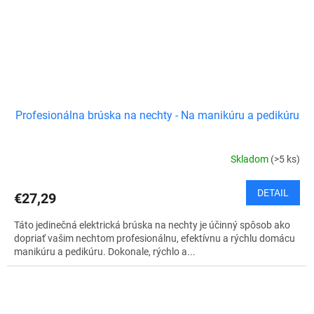
Profesionálna brúska na nechty - Na manikúru a pedikúru
Skladom
(>5 ks)
DETAIL
€27,29
Táto jedinečná elektrická brúska na nechty je účinný spôsob ako
dopriať vašim nechtom profesionálnu, efektívnu a rýchlu domácu
manikúru a pedikúru. Dokonale, rýchlo a...