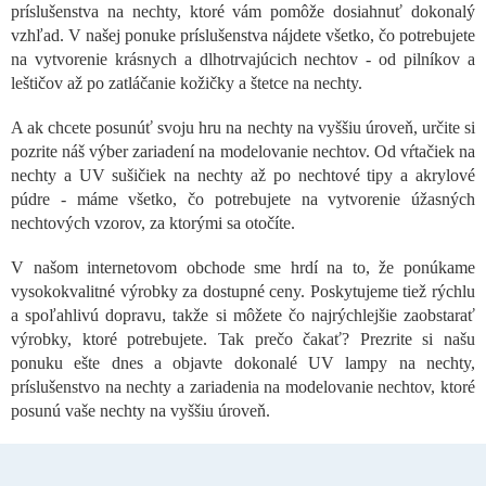
príslušenstva na nechty, ktoré vám pomôže dosiahnuť dokonalý
d
a
vzhľad. V našej ponuke príslušenstva nájdete všetko, čo potrebujete
c
na vytvorenie krásnych a dlhotrvajúcich nechtov - od pilníkov a
i
leštičov až po zatláčanie kožičky a štetce na nechty.
e
p
A ak chcete posunúť svoju hru na nechty na vyššiu úroveň, určite si
r
pozrite náš výber zariadení na modelovanie nechtov. Od vŕtačiek na
v
nechty a UV sušičiek na nechty až po nechtové tipy a akrylové
k
púdre - máme všetko, čo potrebujete na vytvorenie úžasných
y
v
nechtových vzorov, za ktorými sa otočíte.
ý
p
V našom internetovom obchode sme hrdí na to, že ponúkame
i
vysokokvalitné výrobky za dostupné ceny. Poskytujeme tiež rýchlu
s
a spoľahlivú dopravu, takže si môžete čo najrýchlejšie zaobstarať
u
výrobky, ktoré potrebujete. Tak prečo čakať? Prezrite si našu
ponuku ešte dnes a objavte dokonalé UV lampy na nechty,
príslušenstvo na nechty a zariadenia na modelovanie nechtov, ktoré
posunú vaše nechty na vyššiu úroveň.
Z