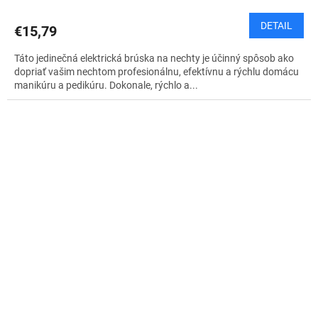
DETAIL
€15,79
Táto jedinečná elektrická brúska na nechty je účinný spôsob ako
dopriať vašim nechtom profesionálnu, efektívnu a rýchlu domácu
manikúru a pedikúru. Dokonale, rýchlo a...