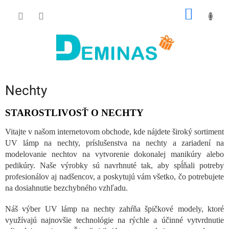
Prejsť
NÁKU
na
obsah
KOŠÍK
Nechty
STAROSTLIVOSŤ O NECHTY
Vitajte v našom internetovom obchode, kde nájdete široký sortiment
UV lámp na nechty, príslušenstva na nechty a zariadení na
modelovanie nechtov na vytvorenie dokonalej manikúry alebo
pedikúry. Naše výrobky sú navrhnuté tak, aby spĺňali potreby
profesionálov aj nadšencov, a poskytujú vám všetko, čo potrebujete
na dosiahnutie bezchybného vzhľadu.
Náš výber UV lámp na nechty zahŕňa špičkové modely, ktoré
využívajú najnovšie technológie na rýchle a účinné vytvrdnutie