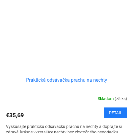
Praktická odsávačka prachu na nechty
Skladom
(>5 ks)
DETAIL
€35,69
Vyskúšajte praktickú odsávačku prachu na nechty a doprajte si
zdravé, krásne vyzerajúce nechty bez zbytočného neporiadku.