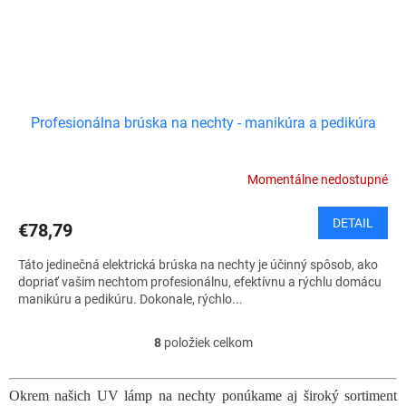
Profesionálna brúska na nechty - manikúra a pedikúra
Momentálne nedostupné
DETAIL
€78,79
Táto jedinečná elektrická brúska na nechty je účinný spôsob, ako
dopriať vašim nechtom profesionálnu, efektívnu a rýchlu domácu
manikúru a pedikúru. Dokonale, rýchlo...
8
položiek celkom
O
v
l
Okrem našich UV lámp na nechty ponúkame aj široký sortiment
á