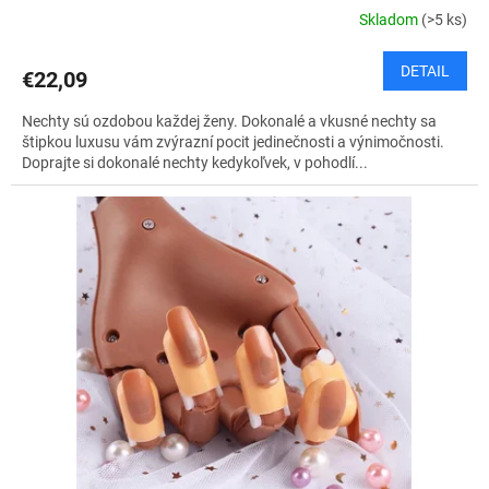
Skladom
(>5 ks)
DETAIL
€22,09
Nechty sú ozdobou každej ženy. Dokonalé a vkusné nechty sa
štipkou luxusu vám zvýrazní pocit jedinečnosti a výnimočnosti.
Doprajte si dokonalé nechty kedykoľvek, v pohodlí...