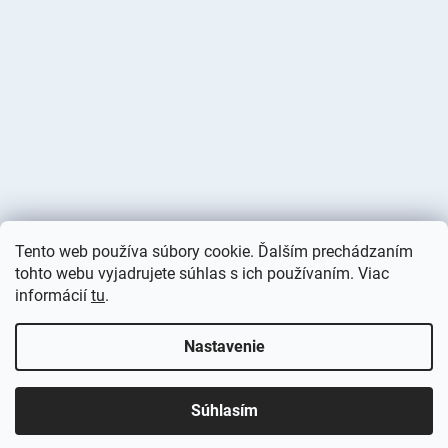
Tento web používa súbory cookie. Ďalším prechádzaním
tohto webu vyjadrujete súhlas s ich používaním. Viac
informácií
tu
.
Vytvoril Shoptet
Nastavenie
Copyright 2026
Deminas
. Všetky práva vyhradené.
Upraviť
nastavenie cookies
Súhlasím