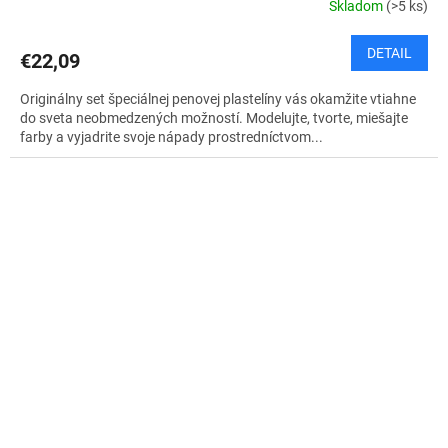
Skladom
(>5 ks)
DETAIL
€22,09
Originálny set špeciálnej penovej plastelíny vás okamžite vtiahne
do sveta neobmedzených možností. Modelujte, tvorte, miešajte
farby a vyjadrite svoje nápady prostredníctvom...