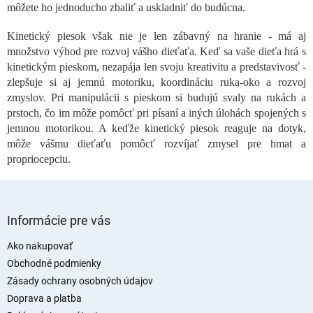
e
môžete ho jednoducho zbaliť a uskladniť do budúcna.
p
r
Kinetický piesok však nie je len zábavný na hranie - má aj
v
množstvo výhod pre rozvoj vášho dieťaťa. Keď sa vaše dieťa hrá s
k
kinetickým pieskom, nezapája len svoju kreativitu a predstavivosť -
y
v
zlepšuje si aj jemnú motoriku, koordináciu ruka-oko a rozvoj
ý
zmyslov. Pri manipulácii s pieskom si budujú svaly na rukách a
p
prstoch, čo im môže pomôcť pri písaní a iných úlohách spojených s
i
jemnou motorikou. A keďže kinetický piesok reaguje na dotyk,
s
môže vášmu dieťaťu pomôcť rozvíjať zmysel pre hmat a
u
propriocepciu.
Z
á
Informácie pre vás
p
ä
Ako nakupovať
t
Obchodné podmienky
i
Zásady ochrany osobných údajov
e
Doprava a platba