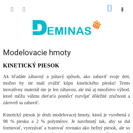
Prejsť
NÁKU
na
obsah
KOŠÍK
Modelovacie hmoty
KINETICKÝ PIESOK
Ak hľadáte zábavný a pútavý spôsob, ako zabaviť svoje deti,
možno by ste mali zvážiť kúpu kinetického piesku! Tento
inovatívny materiál nie je len zábavou, ale má aj množstvo výhod,
ktoré môžu vášmu dieťaťu pomôcť rozvíjať dôležité zručnosti a
zároveň sa zabaviť.
Kinetický piesok je druh modelovacej hmoty, ktorá je vyrobená z
98 % piesku a 2 % polymérov. Je navrhnutý tak, aby sa dal
formovať, vyrezávať a tvarovať rovnako ako bežný piesok, ale so