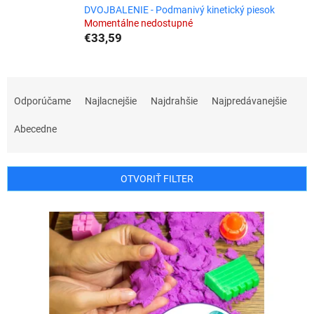
DVOJBALENIE - Podmanivý kinetický piesok
Momentálne nedostupné
€33,59
R
a
Odporúčame
Najlacnejšie
Najdrahšie
Najpredávanejšie
d
e
Abecedne
n
i
e
OTVORIŤ FILTER
p
r
V
o
ý
d
p
u
i
k
s
t
p
o
r