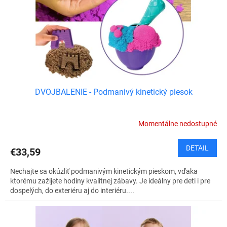
v
o
d
u
k
t
o
v
DVOJBALENIE - Podmanivý kinetický piesok
Momentálne nedostupné
DETAIL
€33,59
Nechajte sa okúzliť podmanivým kinetickým pieskom, vďaka
ktorému zažijete hodiny kvalitnej zábavy. Je ideálny pre deti i pre
dospelých, do exteriéru aj do interiéru....