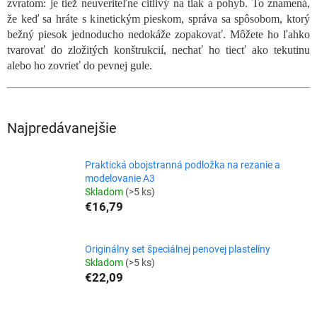
zvratom: je tiež neuveriteľne citlivý na tlak a pohyb. To znamená,
že keď sa hráte s kinetickým pieskom, správa sa spôsobom, ktorý
bežný piesok jednoducho nedokáže zopakovať. Môžete ho ľahko
tvarovať do zložitých konštrukcií, nechať ho tiecť ako tekutinu
alebo ho zovrieť do pevnej gule.
Najpredávanejšie
Praktická obojstranná podložka na rezanie a
modelovanie A3
Skladom
(>5 ks)
€16,79
Originálny set špeciálnej penovej plastelíny
Skladom
(>5 ks)
€22,09