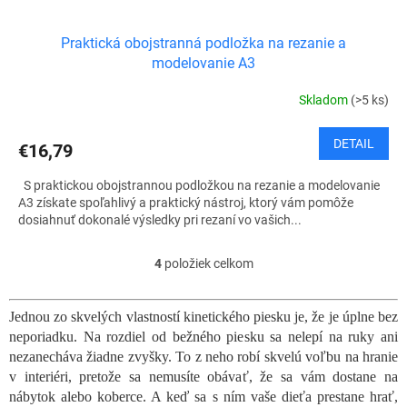
Praktická obojstranná podložka na rezanie a
modelovanie A3
Skladom
(>5 ks)
DETAIL
€16,79
S praktickou obojstrannou podložkou na rezanie a modelovanie
A3 získate spoľahlivý a praktický nástroj, ktorý vám pomôže
dosiahnuť dokonalé výsledky pri rezaní vo vašich...
4
položiek celkom
O
v
l
Jednou zo skvelých vlastností kinetického piesku je, že je úplne bez
á
neporiadku. Na rozdiel od bežného piesku sa nelepí na ruky ani
d
a
nezanecháva žiadne zvyšky. To z neho robí skvelú voľbu na hranie
c
v interiéri, pretože sa nemusíte obávať, že sa vám dostane na
i
nábytok alebo koberce. A keď sa s ním vaše dieťa prestane hrať,