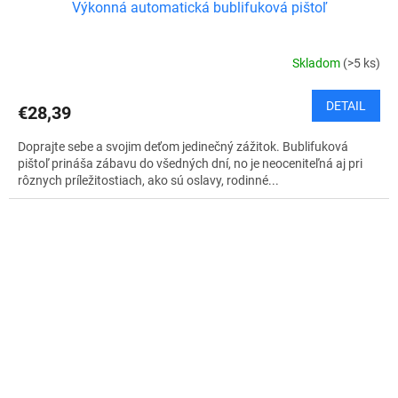
Výkonná automatická bublifuková pištoľ
Skladom
(>5 ks)
DETAIL
€28,39
Doprajte sebe a svojim deťom jedinečný zážitok. Bublifuková
pištoľ prináša zábavu do všedných dní, no je neoceniteľná aj pri
rôznych príležitostiach, ako sú oslavy, rodinné...