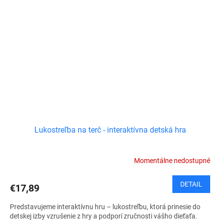
Lukostreľba na terč - interaktívna detská hra
Momentálne nedostupné
DETAIL
€17,89
Predstavujeme interaktívnu hru – lukostreľbu, ktorá prinesie do
detskej izby vzrušenie z hry a podporí zručnosti vášho dieťaťa.