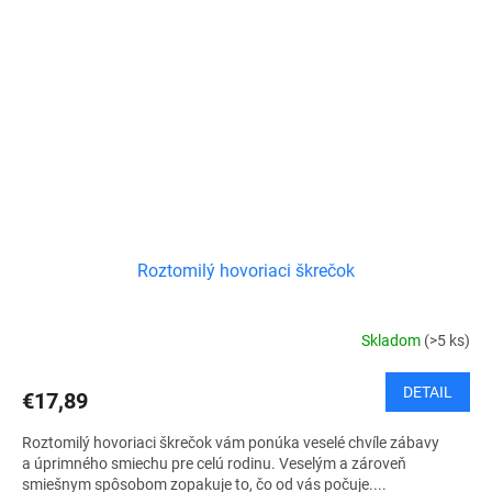
Roztomilý hovoriaci škrečok
Skladom
(>5 ks)
DETAIL
€17,89
Roztomilý hovoriaci škrečok vám ponúka veselé chvíle zábavy
a úprimného smiechu pre celú rodinu. Veselým a zároveň
smiešnym spôsobom zopakuje to, čo od vás počuje....