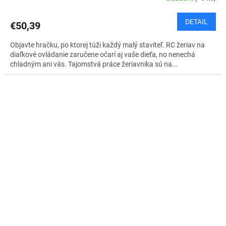
DETAIL
€50,39
Objavte hračku, po ktorej túži každý malý staviteľ. RC žeriav na
diaľkové ovládanie zaručene očarí aj vaše dieťa, no nenechá
chladným ani vás. Tajomstvá práce žeriavnika sú na...