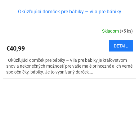
Okúzľujúci domček pre bábiky – vila pre bábiky
Skladom
(>5 ks)
DETAIL
€40,99
Okúzľujúci domček pre bábiky – Vila pre bábiky je kráľovstvom
snov a nekonečných možností pre vaše malé princezné a ich verné
spoločníčky, bábiky. Je to vysnívaný darček,...