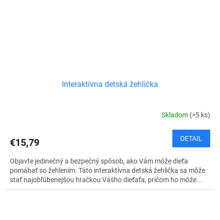
Interaktívna detská žehlička
Skladom
(>5 ks)
DETAIL
€15,79
Objavte jedinečný a bezpečný spôsob, ako Vám môže dieťa
pomáhať so žehlením. Táto interaktívna detská žehlička sa môže
stať najobľúbenejšou hračkou Vášho dieťaťa, pričom ho môže...