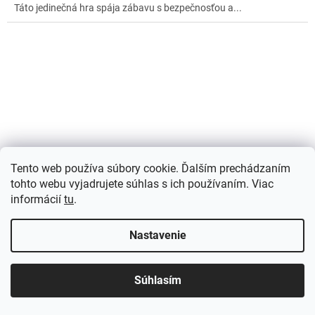
Táto jedinečná hra spája zábavu s bezpečnosťou a...
Tento web používa súbory cookie. Ďalším prechádzaním
tohto webu vyjadrujete súhlas s ich používaním. Viac
informácií
tu
.
Nastavenie
Interaktívny robotický psík na diaľkové ovládanie
Súhlasím
Skladom
(>5 ks)