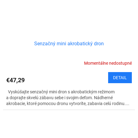
Senzačný mini akrobatický dron
Momentálne nedostupné
DETAIL
€47,29
Vyskúšajte senzačný mini dron s akrobatickým režimom
a doprajte skvelú zábavu sebe i svojim deťom. Nádherné
akrobacie, ktoré pomocou dronu vytvoríte, zabavia celú rodinu....