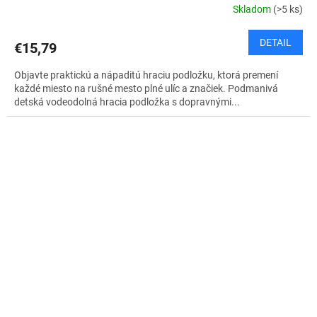
Skladom
(>5 ks)
DETAIL
€15,79
Objavte praktickú a nápaditú hraciu podložku, ktorá premení
každé miesto na rušné mesto plné ulíc a značiek. Podmanivá
detská vodeodolná hracia podložka s dopravnými...