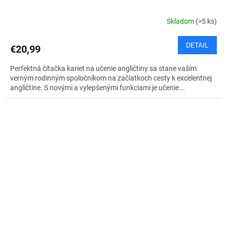
Skladom
(>5 ks)
DETAIL
€20,99
Perfektná čítačka kariet na učenie angličtiny sa stane vaším
verným rodinným spoločníkom na začiatkoch cesty k excelentnej
angličtine. S novými a vylepšenými funkciami je učenie...