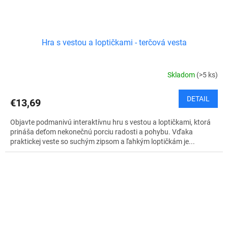
Hra s vestou a loptičkami - terčová vesta
Skladom
(>5 ks)
DETAIL
€13,69
Objavte podmanivú interaktívnu hru s vestou a loptičkami, ktorá
prináša deťom nekonečnú porciu radosti a pohybu. Vďaka
praktickej veste so suchým zipsom a ľahkým loptičkám je...