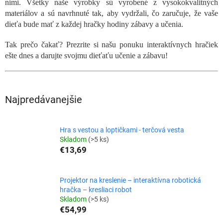
nimi. Všetky naše výrobky sú vyrobené z vysokokvalitných
materiálov a sú navrhnuté tak, aby vydržali, čo zaručuje, že vaše
dieťa bude mať z každej hračky hodiny zábavy a učenia.
Tak prečo čakať? Prezrite si našu ponuku interaktívnych hračiek
ešte dnes a darujte svojmu dieťaťu učenie a zábavu!
Najpredávanejšie
Hra s vestou a loptičkami - terčová vesta
Skladom
(>5 ks)
€13,69
Projektor na kreslenie – interaktívna robotická
hračka – kresliaci robot
Skladom
(>5 ks)
€54,99