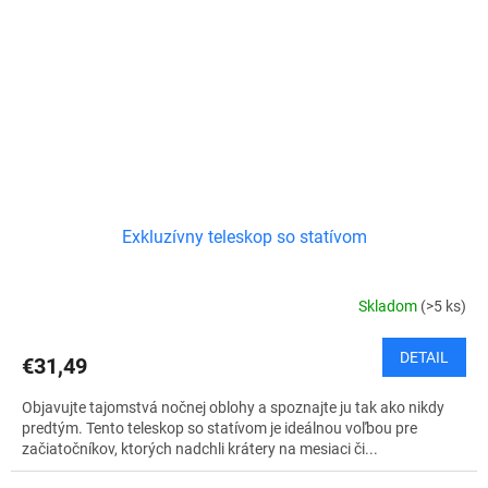
Exkluzívny teleskop so statívom
Skladom
(>5 ks)
DETAIL
€31,49
Objavujte tajomstvá nočnej oblohy a spoznajte ju tak ako nikdy
predtým. Tento teleskop so statívom je ideálnou voľbou pre
začiatočníkov, ktorých nadchli krátery na mesiaci či...