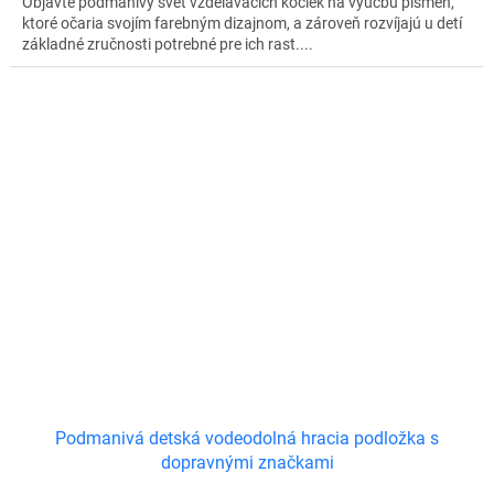
Objavte podmanivý svet vzdelávacích kociek na výučbu písmen,
ktoré očaria svojím farebným dizajnom, a zároveň rozvíjajú u detí
základné zručnosti potrebné pre ich rast....
Podmanivá detská vodeodolná hracia podložka s
dopravnými značkami