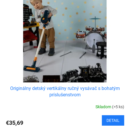
Originálny detský vertikálny ručný vysávač s bohatým
príslušenstvom
Skladom
(>5 ks)
DETAIL
€35,69