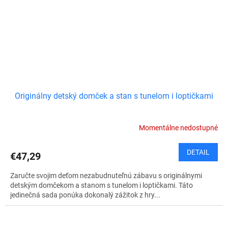
Originálny detský domček a stan s tunelom i loptičkami
Momentálne nedostupné
DETAIL
€47,29
Zaručte svojim deťom nezabudnuteľnú zábavu s originálnymi
detským domčekom a stanom s tunelom i loptičkami. Táto
jedinečná sada ponúka dokonalý zážitok z hry...