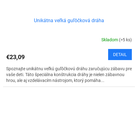
Unikátna veľká guľôčková dráha
Skladom
(>5 ks)
DETAIL
€23,09
Spoznajte unikátnu veľkú guľôčkovú dráhu zaručujúcu zábavu pre
vaše deti. Táto špeciálna konštrukcia dráhy je nielen zábavnou
hrou, ale aj vzdelávacím nástrojom, ktorý pomáha...