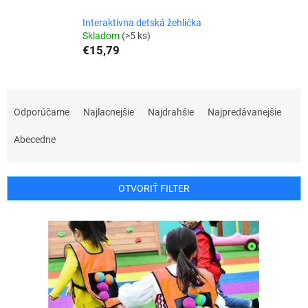
Interaktívna detská žehlička
Skladom
(>5 ks)
€15,79
R
a
Odporúčame
Najlacnejšie
Najdrahšie
Najpredávanejšie
d
e
Abecedne
n
i
e
OTVORIŤ FILTER
p
r
V
o
ý
d
p
u
i
k
s
t
p
o