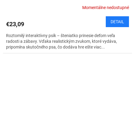
Momentálne nedostupné
DETAIL
€23,09
Roztomilý interaktívny psík – šteniatko prinesie deťom veľa
radosti a zábavy. Vďaka realistickým zvukom, ktoré vydáva,
pripomína skutočného psa, čo dodáva hre ešte viac...