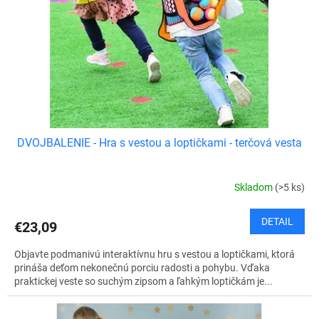
r
v
o
d
u
k
t
o
v
DVOJBALENIE - Hra s vestou a loptičkami - terčová vesta
Skladom
(>5 ks)
DETAIL
€23,09
Objavte podmanivú interaktívnu hru s vestou a loptičkami, ktorá
prináša deťom nekonečnú porciu radosti a pohybu. Vďaka
praktickej veste so suchým zipsom a ľahkým loptičkám je...