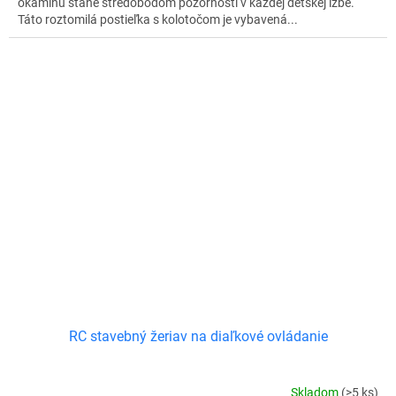
okamihu stane stredobodom pozornosti v každej detskej izbe.
Táto roztomilá postieľka s kolotočom je vybavená...
RC stavebný žeriav na diaľkové ovládanie
Skladom
(>5 ks)