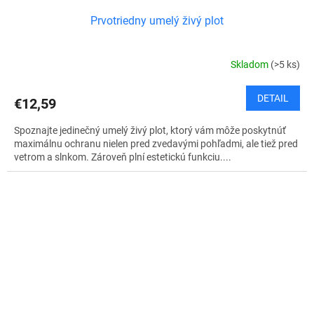
Prvotriedny umelý živý plot
Skladom
(>5 ks)
DETAIL
€12,59
Spoznajte jedinečný umelý živý plot, ktorý vám môže poskytnúť
maximálnu ochranu nielen pred zvedavými pohľadmi, ale tiež pred
vetrom a slnkom. Zároveň plní estetickú funkciu....