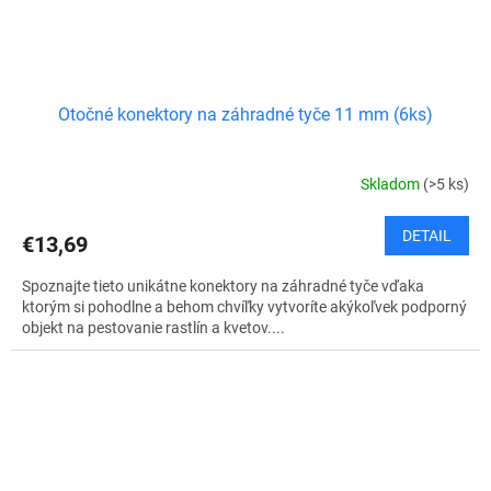
Otočné konektory na záhradné tyče 11 mm (6ks)
Skladom
(>5 ks)
DETAIL
€13,69
Spoznajte tieto unikátne konektory na záhradné tyče vďaka
ktorým si pohodlne a behom chvíľky vytvoríte akýkoľvek podporný
objekt na pestovanie rastlín a kvetov....