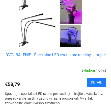
p
o
r
v
o
d
u
k
t
o
v
DVOJBALENIE - Špeciálne LED svetlo pre rastliny – trojité
Skladom
(>5 ks)
DETAIL
€58,79
Spoznajte špeciálne LED svetlo pre rastliny – trojité a vaše kvety,
priesady a iné rastliny začnú výrazne prospievať. Vy si tak
zdokonalíte kvalitu vášho životného...