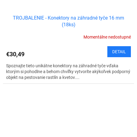
TROJBALENIE - Konektory na záhradné tyče 16 mm
(18ks)
Momentálne nedostupné
DETAIL
€30,49
Spoznajte tieto unikátne konektory na záhradné tyče vďaka
ktorým si pohodlne a behom chvíľky vytvoríte akýkoľvek podporný
objekt na pestovanie rastlín a kvetov....