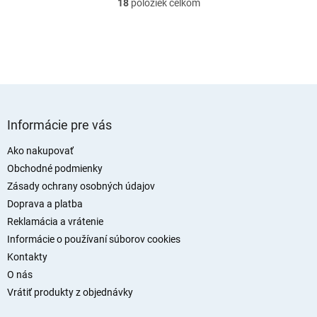
18
položiek celkom
O
v
l
á
d
a
c
i
Z
e
á
Informácie pre vás
p
p
r
ä
Ako nakupovať
v
t
Obchodné podmienky
k
i
y
Zásady ochrany osobných údajov
v
e
Doprava a platba
ý
Reklamácia a vrátenie
p
i
Informácie o používaní súborov cookies
s
Kontakty
u
O nás
Vrátiť produkty z objednávky