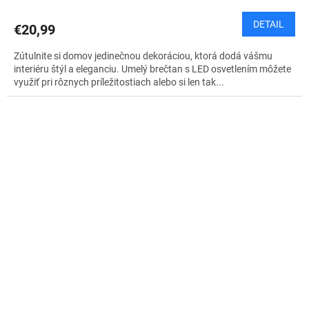
DETAIL
€20,99
Zútulnite si domov jedinečnou dekoráciou, ktorá dodá vášmu
interiéru štýl a eleganciu. Umelý brečtan s LED osvetlením môžete
využiť pri rôznych príležitostiach alebo si len tak...