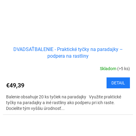
DVADSAŤBALENIE - Praktické tyčky na paradajky –
podpera na rastliny
Skladom
(>5 ks)
DETAIL
€49,39
Balenie obsahuje 20 ks tyčiek na paradajky Využite praktické
tyčky na paradajky a iné rastliny ako podperu pri ich raste.
Docielite tým vyššiu úrodnosť...