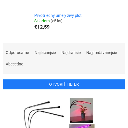
Prvotriedny umelý živý plot
Skladom
(>5 ks)
€12,59
R
a
Odporúčame
Najlacnejšie
Najdrahšie
Najpredávanejšie
d
e
Abecedne
n
i
e
OTVORIŤ FILTER
p
r
V
o
ý
d
p
u
i
k
s
t