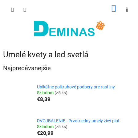
Prejsť
NÁKU
na
obsah
KOŠÍK
Umelé kvety a led svetlá
Najpredávanejšie
Unikátne polkruhové podpery pre rastliny
Skladom
(>5 ks)
€8,39
DVOJBALENIE - Prvotriedny umelý živý plot
Skladom
(>5 ks)
€20,99