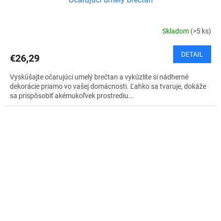
Skladom
(>5 ks)
DETAIL
€26,29
Vyskúšajte očarujúci umelý brečtan a vykúzlite si nádherné
dekorácie priamo vo vašej domácnosti. Ľahko sa tvaruje, dokáže
sa prispôsobiť akémukoľvek prostrediu...