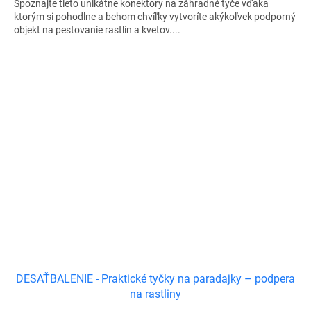
Spoznajte tieto unikátne konektory na záhradné tyče vďaka
ktorým si pohodlne a behom chvíľky vytvoríte akýkoľvek podporný
objekt na pestovanie rastlín a kvetov....
DESAŤBALENIE - Praktické tyčky na paradajky – podpera
na rastliny