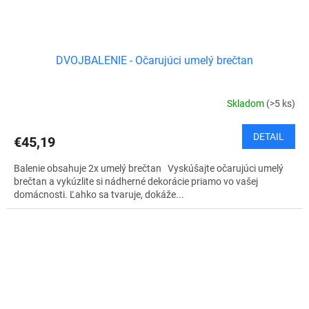
DVOJBALENIE - Očarujúci umelý brečtan
Skladom
(>5 ks)
DETAIL
€45,19
Balenie obsahuje 2x umelý brečtan Vyskúšajte očarujúci umelý
brečtan a vykúzlite si nádherné dekorácie priamo vo vašej
domácnosti. Ľahko sa tvaruje, dokáže...