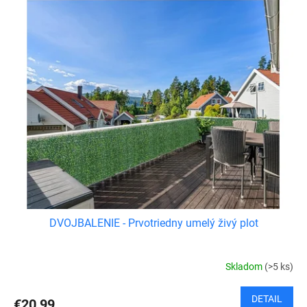
DVOJBALENIE - Prvotriedny umelý živý plot
Skladom
(>5 ks)
DETAIL
€20,99