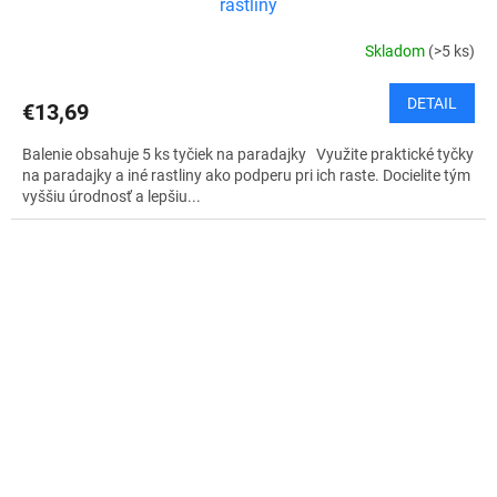
rastliny
Skladom
(>5 ks)
DETAIL
€13,69
Balenie obsahuje 5 ks tyčiek na paradajky Využite praktické tyčky
na paradajky a iné rastliny ako podperu pri ich raste. Docielite tým
vyššiu úrodnosť a lepšiu...