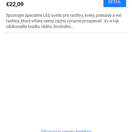
DETAIL
€22,09
Spoznajte špeciálne LED svetlo pre rastliny, kvety, priesady a iné
rastliny, ktoré vďaka nemu začnú výrazne prospievať. Vy si tak
zdokonalíte kvalitu vášho životného...
Očarujúci umelý brečtan