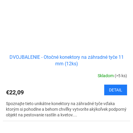
DVOJBALENIE - Otočné konektory na záhradné tyče 11
mm (12ks)
Skladom
(>5 ks)
DETAIL
€22,09
Spoznajte tieto unikátne konektory na záhradné tyče vďaka
ktorým si pohodlne a behom chvíľky vytvoríte akýkoľvek podporný
objekt na pestovanie rastlín a kvetov....