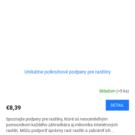
Unikátne polkruhové podpery pre rastliny
Skladom
(>5 ks)
DETAIL
€8,39
Spoznajte podpery pre rastliny, ktoré sú neoceniteľným
pomocníkom každého záhradkára aj milovníka interiérových
rastlín. Môžu podporiť správny rast rastlín a zabrániť ich...