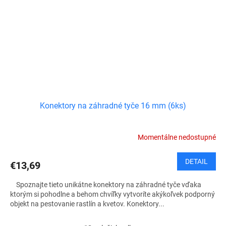
Konektory na záhradné tyče 16 mm (6ks)
Momentálne nedostupné
DETAIL
€13,69
Spoznajte tieto unikátne konektory na záhradné tyče vďaka
ktorým si pohodlne a behom chvíľky vytvoríte akýkoľvek podporný
objekt na pestovanie rastlín a kvetov. Konektory...