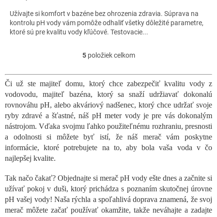
Užívajte si komfort v bazéne bez ohrozenia zdravia. Súprava na
kontrolu pH vody vám pomôže odhaliť všetky dôležité parametre,
ktoré sú pre kvalitu vody kľúčové. Testovacie...
5
položiek celkom
O
v
l
Či už ste majiteľ domu, ktorý chce zabezpečiť kvalitu vody z
á
vodovodu, majiteľ bazéna, ktorý sa snaží udržiavať dokonalú
d
a
rovnováhu pH, alebo akváriový nadšenec, ktorý chce udržať svoje
c
ryby zdravé a šťastné, náš pH meter vody je pre vás dokonalým
i
nástrojom. Vďaka svojmu ľahko použiteľnému rozhraniu, presnosti
e
a odolnosti si môžete byť istí, že náš merač vám poskytne
p
informácie, ktoré potrebujete na to, aby bola vaša voda v čo
r
najlepšej kvalite.
v
k
Tak načo čakať? Objednajte si merač pH vody ešte dnes a začnite si
y
v
užívať pokoj v duši, ktorý prichádza s poznaním skutočnej úrovne
ý
pH vašej vody! Naša rýchla a spoľahlivá doprava znamená, že svoj
p
merač môžete začať používať okamžite, takže neváhajte a zadajte
i