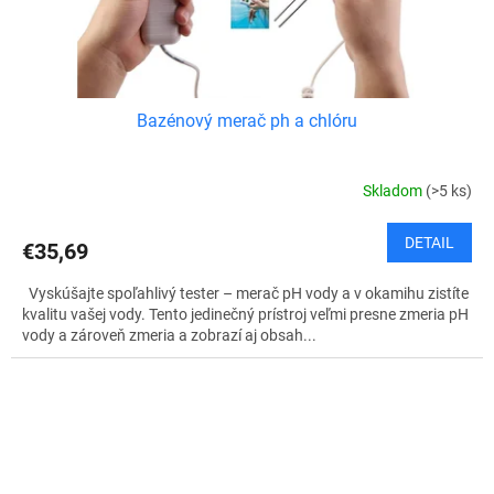
Bazénový merač ph a chlóru
Skladom
(>5 ks)
DETAIL
€35,69
Vyskúšajte spoľahlivý tester – merač pH vody a v okamihu zistíte
kvalitu vašej vody. Tento jedinečný prístroj veľmi presne zmeria pH
vody a zároveň zmeria a zobrazí aj obsah...