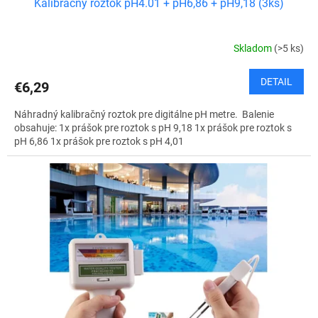
Kalibračný roztok pH4.01 + pH6,86 + pH9,18 (3ks)
Skladom
(>5 ks)
DETAIL
€6,29
Náhradný kalibračný roztok pre digitálne pH metre. Balenie
obsahuje: 1x prášok pre roztok s pH 9,18 1x prášok pre roztok s
pH 6,86 1x prášok pre roztok s pH 4,01