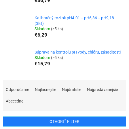
€36,79
Kalibračný roztok pH4.01 + pH6,86 + pH9,18
(3ks)
Skladom
(>5 ks)
€6,29
Súprava na kontrolu pH vody, chlóru, zásaditosti
Skladom
(>5 ks)
€15,79
R
a
Odporúčame
Najlacnejšie
Najdrahšie
Najpredávanejšie
d
e
Abecedne
n
i
e
OTVORIŤ FILTER
p