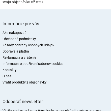
svoju objednávku už teraz.
s
u
Z
á
Informácie pre vás
p
ä
Ako nakupovať
t
Obchodné podmienky
i
Zásady ochrany osobných údajov
e
Doprava a platba
Reklamácia a vrátenie
Informácie o používaní súborov cookies
Kontakty
O nás
Vrátiť produkty z objednávky
Odoberať newsletter
Vložte svoj e-mail a my Vám budeme zasielať informácie o nových