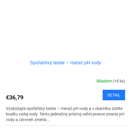
Spoľahlivý tester – merač pH vody
Skladom
(>5 ks)
DETAIL
€36,79
Vyskúšajte spoľahlivý tester – merač pH vody a v okamihu zistíte
kvalitu vašej vody. Tento jedinečný prístroj veľmi presne zmeria pH
vody a zároveň zmeria...