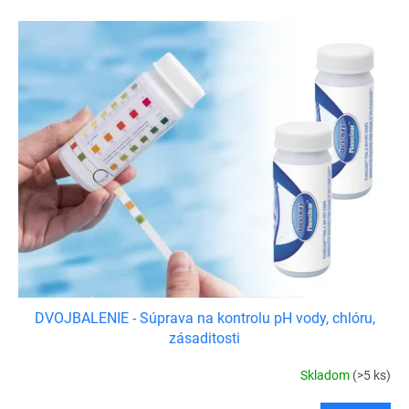
r
V
o
ý
d
p
u
i
k
s
t
p
o
r
v
o
d
u
k
t
o
v
DVOJBALENIE - Súprava na kontrolu pH vody, chlóru,
zásaditosti
Skladom
(>5 ks)