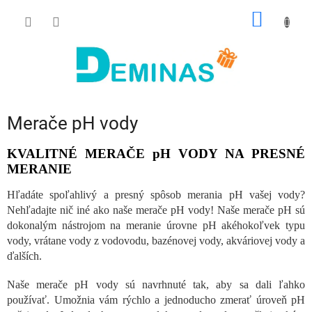
Prejsť
NÁKU
na
obsah
KOŠÍK
Merače pH vody
KVALITNÉ MERAČE pH VODY NA PRESNÉ
MERANIE
Hľadáte spoľahlivý a presný spôsob merania pH vašej vody?
Nehľadajte nič iné ako naše merače pH vody! Naše merače pH sú
dokonalým nástrojom na meranie úrovne pH akéhokoľvek typu
vody, vrátane vody z vodovodu, bazénovej vody, akváriovej vody a
ďalších.
Naše merače pH vody sú navrhnuté tak, aby sa dali ľahko
používať. Umožnia vám rýchlo a jednoducho zmerať úroveň pH