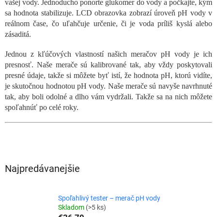
vašej vody. Jednoducho ponorte glukomer do vody a počkajte, kým
sa hodnota stabilizuje. LCD obrazovka zobrazí úroveň pH vody v
reálnom čase, čo uľahčuje určenie, či je voda príliš kyslá alebo
zásaditá.
Jednou z kľúčových vlastností našich meračov pH vody je ich
presnosť. Naše merače sú kalibrované tak, aby vždy poskytovali
presné údaje, takže si môžete byť istí, že hodnota pH, ktorú vidíte,
je skutočnou hodnotou pH vody. Naše merače sú navyše navrhnuté
tak, aby boli odolné a dlho vám vydržali. Takže sa na nich môžete
spoľahnúť po celé roky.
Najpredávanejšie
Spoľahlivý tester – merač pH vody
Skladom
(>5 ks)