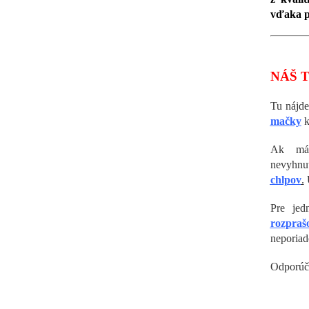
vďaka p
NÁŠ T
Tu nájd
mačky
k
Ak mát
nevyh
chlpov
.
U
Pre jed
rozpraš
neporiad
Odporúč