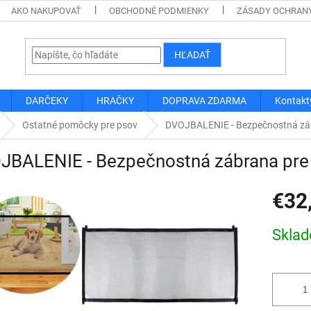
AKO NAKUPOVAŤ
OBCHODNÉ PODMIENKY
ZÁSADY OCHRAN
HĽADAŤ
DARČEKY
HRAČKY
DOPRAVA ZDARMA
Kontakt
Ostatné pomôcky pre psov
DVOJBALENIE - Bezpečnostná zá
JBALENIE - Bezpečnostná zábrana pre
€32
Jednotk
Skla
cena: