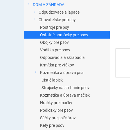
DOM A ZÁHRADA
Odpudzovače a lapače
Chovateľské potreby
Postroje pre psy
Ostatné pomôcky pre psov
Obojky pre psov
Vodítka pre psov
Odpočívadlá a škrábadlá
Krmítka pre vtákov
Kozmetika a úprava psa
Čistič labiek
Strojčeky na strihanie psov
Kozmetika a úprava mačiek
Hračky pre mačky
Podložky pre psov
Sáčky pre psičkárov
Kefy pre psov