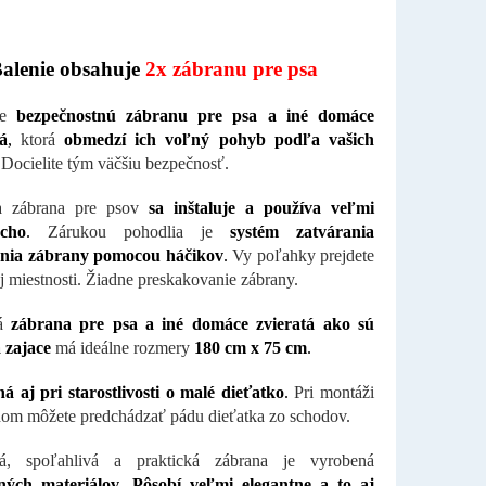
alenie obsahuje
2x zábranu pre psa
te
bezpečnostnú zábranu pre psa a iné domáce
á
,
ktorá
obmedzí ich voľný pohyb podľa vašich
Docielite tým väčšiu bezpečnosť.
a zábrana pre psov
sa inštaluje a používa veľmi
cho
.
Zárukou pohodlia je
systém zatvárania
ania zábrany pomocou háčikov
.
Vy poľahky prejdete
j miestnosti. Žiadne preskakovanie zábrany.
ká
zábrana pre psa a iné domáce zvieratá ako sú
 zajace
má ideálne rozmery
180 cm x 75 cm
.
á aj pri starostlivosti o malé dieťatko
.
Pri montáži
om môžete predchádzať pádu dieťatka zo schodov.
ná, spoľahlivá a praktická zábrana je vyrobená
tných materiálov
.
Pôsobí veľmi elegantne a to aj