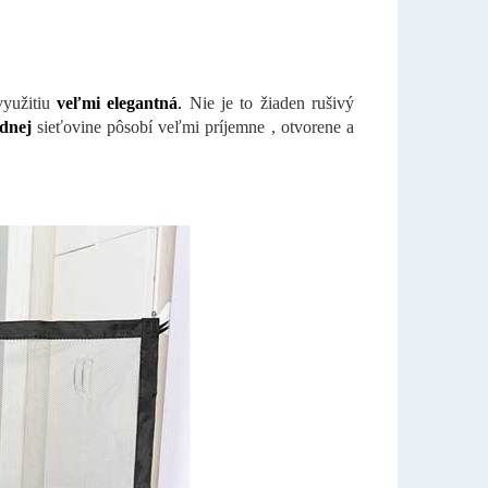
yužitiu
veľmi elegantná
.
Nie je to žiaden rušivý
adnej
sieťovine pôsobí veľmi príjemne , otvorene a