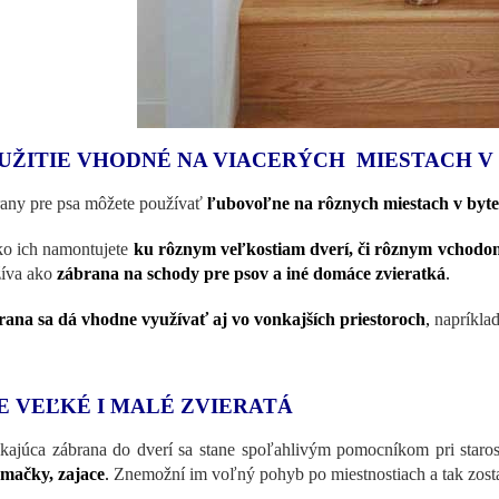
UŽITIE VHODNÉ NA VIACERÝCH MIESTACH V 
any pre psa môžete používať
ľubovoľne na rôznych miestach v byte
o ich namontujete
ku rôznym veľkostiam dverí, či rôznym vchodo
íva ako
zábrana na schody pre psov a iné domáce zvieratká
.
ana sa dá vhodne využívať aj vo vonkajších priestoroch
,
napríklad
E VEĽKÉ I MALÉ ZVIERATÁ
kajúca zábrana do dverí sa stane spoľahlivým pomocníkom pri staros
 mačky, zajace
.
Znemožní im voľný pohyb po miestnostiach a tak zosta