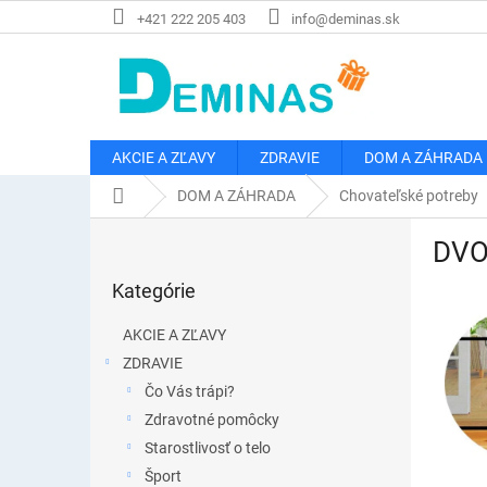
Prejsť
+421 222 205 403
info@deminas.sk
na
obsah
AKCIE A ZĽAVY
ZDRAVIE
DOM A ZÁHRADA
Domov
DOM A ZÁHRADA
Chovateľské potreby
B
DVO
o
Preskočiť
č
Kategórie
kategórie
n
ý
AKCIE A ZĽAVY
p
ZDRAVIE
a
Čo Vás trápi?
n
e
Zdravotné pomôcky
l
Starostlivosť o telo
Šport