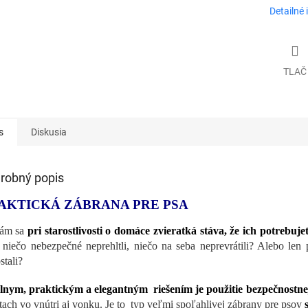
Detailné 
TLAČ
s
Diskusia
robný popis
AKTICKÁ ZÁBRANA PRE PSA
ám sa
pri starostlivosti o domáce zvieratká stáva, že ich potrebuje
niečo nebezpečné neprehltli, niečo na seba neprevrátili? Alebo len 
stali?
lnym, praktickým a elegantným riešením je použitie bezpečnostne
tach vo vnútri aj vonku. Je to typ veľmi spoľahlivej zábrany pre psov