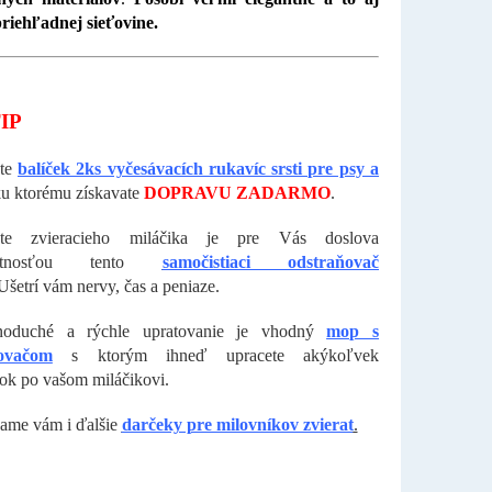
riehľadnej sieťovine.
IP
ete
balíček 2ks vyčesávacích rukavíc srsti pre psy a
u ktorému získavate
DOPRAVU ZADARMO
.
e zvieracieho miláčika je pre Vás doslova
nutnosťou tento
samočistiaci odstraňovač
šetrí vám nervy, čas a peniaze.
noduché a rýchle upratovanie je vhodný
mop s
ovačom
s ktorým ihneď upracete akýkoľvek
ok po vašom miláčikovi.
ame vám i ďalšie
darčeky pre milovníkov zvierat
.