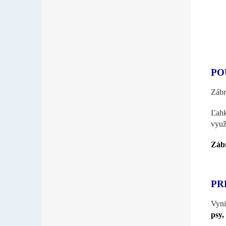
PO
Zábr
Ľahk
využ
Zábr
PR
Vyni
psy,