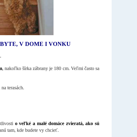
BYTE, V DOME I VONKU
.
m
,
nakoľko šírka zábrany je 180 cm. Veľmi často sa
 na terasách.
tlivosti
o veľké a malé domáce zvieratá, ako sú
nú tam, kde budete vy chcieť.