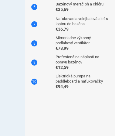
Bazénový merač ph a chlóru
€35,69
Nafukovacia volejbalová sieť s
loptou do bazéna
€36,79
Mimoriadne výkonný
podlahový ventilátor
€78,99
Profesionálne náplasti na
opravu bazénov
€12,59
Elektrická pumpa na
paddleboard a nafukovačky
€94,49