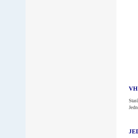
VH
Star
Jed
JE