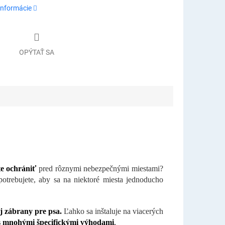
informácie
OPÝTAŤ SA
te ochrániť
pred rôznymi nebezpečnými miestami?
potrebujete, aby sa na niektoré miesta jednoducho
j zábrany pre psa.
Ľahko sa inštaluje na viacerých
s mnohými špecifickými výhodami
.