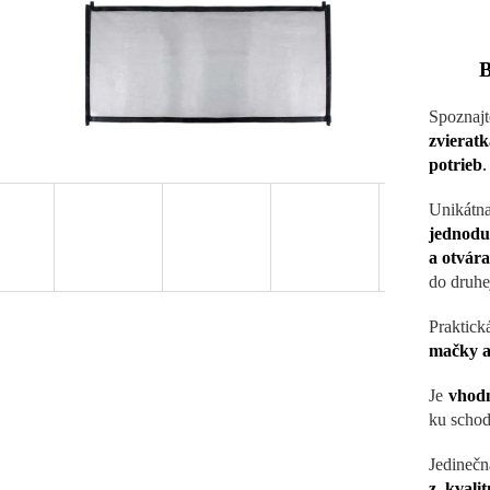
B
Spoznaj
zvieratk
potrieb
.
Unikátn
jednodu
a otvár
do druhe
Praktic
mačky a
Je
vhodn
ku schod
Jedineč
z kvali