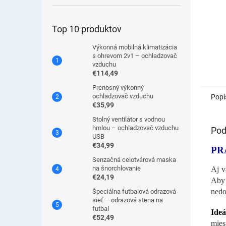
Top 10 produktov
Výkonná mobilná klimatizácia
s ohrevom 2v1 – ochladzovač
vzduchu
€114,49
Prenosný výkonný
ochladzovač vzduchu
Popi
€35,99
Stolný ventilátor s vodnou
hmlou – ochladzovač vzduchu
Pod
USB
€34,99
PR
Senzačná celotvárová maska
na šnorchlovanie
Aj v
€24,19
Aby 
nedo
Špeciálna futbalová odrazová
sieť – odrazová stena na
futbal
Ideá
€52,49
mies