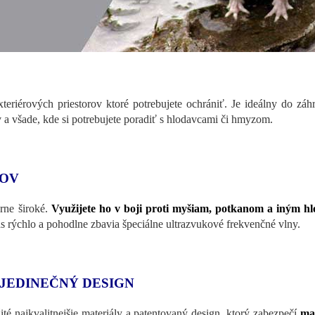
xteriérových priestorov ktoré potrebujete ochrániť. Je ideálny do záh
tov a všade, kde si potrebujete poradiť s hlodavcami či hmyzom.
COV
rne široké.
Využijete ho v boji proti myšiam, potkanom a iným 
rýchlo a pohodlne zbavia špeciálne ultrazvukové frekvenčné vlny.
 JEDINEČNÝ DESIGN
té najkvalitnejšie materiály a patentovaný design, ktorý zabezpečí
ma