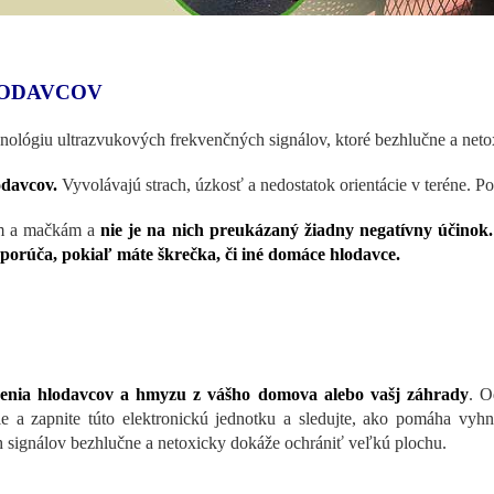
LODAVCOV
hnológiu ultrazvukových frekvenčných signálov, ktoré bezhlučne a net
odavcov.
Vyvolávajú strach, úzkosť a nedostatok orientácie v teréne. Po
om a mačkám a
nie je na nich preukázaný žiadny negatívny účinok.
dporúča, pokiaľ máte škrečka, či iné domáce hlodavce.
nenia hlodavcov a hmyzu z vášho domova alebo vašj záhrady
. O
ie a zapnite túto elektronickú jednotku a sledujte, ako pomáha v
 signálov bezhlučne a netoxicky dokáže ochrániť veľkú plochu.