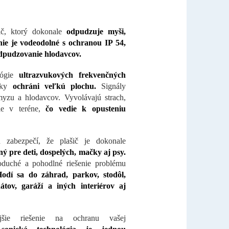
ič, ktorý dokonale
odpudzuje myši,
ie je vodeodolné s ochranou IP 54,
odpudzovanie hlodavcov.
lógie
ultrazvukových frekvenčných
cky
ochráni veľkú plochu.
Signály
yzu a hlodavcov. Vyvolávajú strach,
cie v teréne,
čo vedie k opusteniu
n zabezpečí, že plašič je dokonale
ý pre deti, dospelých, mačky aj psy.
noduché a pohodlné riešenie problému
odí sa do záhrad, parkov, stodôl,
átov, garáží a iných interiérov aj
nejšie riešenie na ochranu vašej