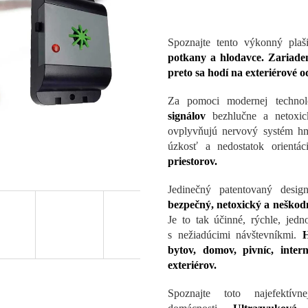
Spoznajte tento výkonný plaš
potkany a hlodavce. Zariaden
preto sa hodí na exteriérové 
Za pomoci modernej techno
signálov
bezhlučne a netoxi
ovplyvňujú nervový systém hm
úzkosť a nedostatok orientá
priestorov.
Jedinečný patentovaný desig
bezpečný, netoxický a neškodn
Je to tak účinné, rýchle, jed
s nežiadúcimi návštevníkmi.
H
bytov, domov, pivníc, intern
exteriérov.
Spoznajte toto najefektív