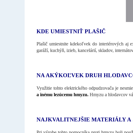
KDE UMIESTNIŤ PLAŠIČ
Plašič umiestnite kdekoľvek do interiérových aj e
garáží, kuchýň, izieb, kancelárií, skladov, interná
NA AKÝKOĽVEK DRUH HLODAV
Využitie tohto elektrického odpudzovača je nesmie
a inému lezúcemu hmyzu.
Hmyzu a hlodavcov vás 
NAJKVALITNEJŠIE MATERIÁLY A
Pri výrobe tohto pomocníka proti hmyzu boli použi