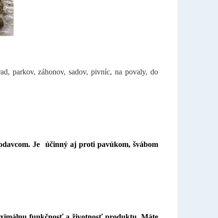
rad, parkov, záhonov, sadov, pivníc, na povaly, do
hlodavcom. Je účinný aj proti pavúkom, švábom
ximálnu funkčnosť a životnosť produktu. Máte