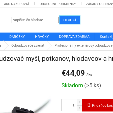
AKO NAKUPOVAŤ
OBCHODNÉ PODMIENKY
ZÁSADY OCHRAN
HĽADAŤ
DARČEKY
HRAČKY
DOPRAVA ZDARMA
Kontakt
e
Odpudzovače zvierat
Profesionálny exteriérový odpudzova
pudzovač myší, potkanov, hlodavcov a 
€44,09
/ ks
Jednotková
Skladom
(>5 ks)
cena:
Pridať do koš