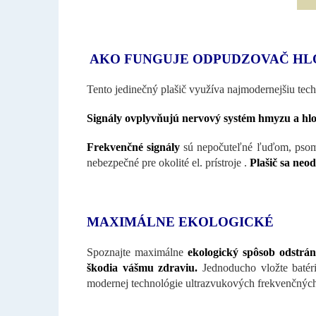
AKO FUNGUJE ODPUDZOVAČ H
Tento jedinečný plašič využíva najmodernejšiu tec
Signály ovplyvňujú nervový systém hmyzu a hl
Frekvenčné signály
sú nepočuteľné ľuďom, ps
nebezpečné pre okolité el. prístroje .
Plašič sa neo
MAXIMÁLNE EKOLOGICKÉ
Spoznajte maximálne
ekologický spôsob odstrá
škodia vášmu zdraviu.
Jednoducho vložte batér
modernej technológie ultrazvukových frekvenčných