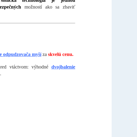
 sonická technológia je jednou
ezpečných
možností ako sa zbaviť
ie odpudzovača myší
za
skvelú cenu.
pred vtáctvom: výhodné
dvojbalenie
.