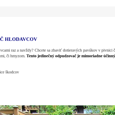
AČ HLODAVCOV
davcami raz a navždy? Chcete sa zbaviť dotieravých pavúkov v pivnici 
ami, či hmyzom.
Tento jedinečný odpudzovač je mimoriadne účinný
úce škodcov