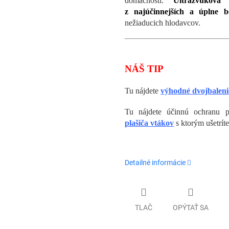
domácnosti.
Ultrazvuková
z najúčinnejších a úplne b
nežiaducich hlodavcov.
NÁŠ TIP
Tu nájdete
výhodné dvojbalen
Tu nájdete účinnú ochranu 
plašiča vtákov
s ktorým ušetríte
Detailné informácie
TLAČ
OPÝTAŤ SA