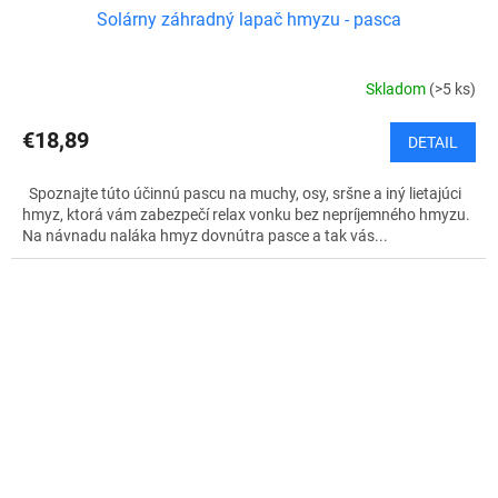
Solárny záhradný lapač hmyzu - pasca
Skladom
(>5 ks)
€18,89
DETAIL
Spoznajte túto účinnú pascu na muchy, osy, sršne a iný lietajúci
hmyz, ktorá vám zabezpečí relax vonku bez nepríjemného hmyzu.
Na návnadu naláka hmyz dovnútra pasce a tak vás...