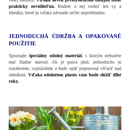
prakticky neviditeľná.
Budete o nej vedieť len vy a
slimáky, ktoré ju vďaka návnade určite neprehliadnu.
JEDNODUCHÁ ÚDRŽBA A OPAKOVANÉ
POUŽITIE
Spoznajte
špeciálny odolný materiál
,
s ktorým nebudete
mať žiadne starosti. Ak je pasca plná, jednoducho ju
rozoberiete, vyprázdnite a bude opäť pripravená víťaziť nad
slimákmi.
Vďaka odolnému plastu vám bude slúžiť dlhé
roky.