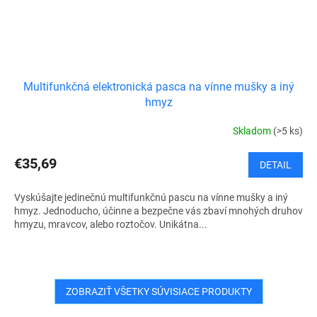
Multifunkčná elektronická pasca na vínne mušky a iný
hmyz
Skladom
(>5 ks)
€35,69
DETAIL
Vyskúšajte jedinečnú multifunkčnú pascu na vínne mušky a iný
hmyz. Jednoducho, účinne a bezpečne vás zbaví mnohých druhov
hmyzu, mravcov, alebo roztočov. Unikátna...
ZOBRAZIŤ VŠETKY SÚVISIACE PRODUKTY