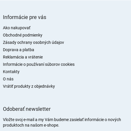
Z
á
Informácie pre vás
p
ä
Ako nakupovať
t
Obchodné podmienky
i
Zásady ochrany osobných údajov
e
Doprava a platba
Reklamácia a vrátenie
Informácie o používaní súborov cookies
Kontakty
O nás
Vrátiť produkty z objednávky
Odoberať newsletter
Vložte svoj e-mail a my Vám budeme zasielať informácie o nových
produktoch na našom e-shope.