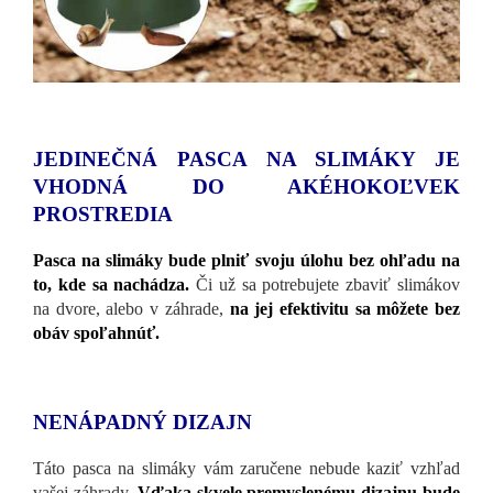
JEDINEČNÁ PASCA NA SLIMÁKY JE
VHODNÁ DO AKÉHOKOĽVEK
PROSTREDIA
Pasca na slimáky bude plniť svoju úlohu bez ohľadu na
to, kde sa nachádza.
Či už sa potrebujete zbaviť slimákov
na dvore, alebo v záhrade,
na jej efektivitu sa môžete bez
obáv spoľahnúť.
NENÁPADNÝ DIZAJN
Táto pasca na slimáky vám zaručene nebude kaziť vzhľad
vašej záhrady.
Vďaka skvele premyslenému dizajnu bude