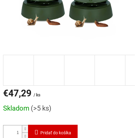
€47,29
/ ks
Jednotková
Skladom
(>5 ks)
cena:
Pridať do košíka