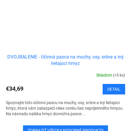
DVOJBALENIE - Účinná pasca na muchy, osy, sršne a iný
lietajúci hmyz
Skladom
(>5 ks)
€34,69
DETAIL
Spoznajte túto účinnú pascu na muchy, osy, sršne a iný lietajúci
hmyz, ktorá vám zabezpečí relax vonku bez nepríjemného hmyzu.
Na návnadu naláka hmyz dovnútra pasce...
ZOBRAZIŤ VŠETKY PODOBNÉ PRODUKTY