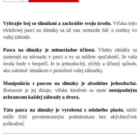
Vyhrajte boj so slimákmi a zachráňte svoju úrodu.
Vďaka tejto
efektívnej pasci na slimáky sa už viac nemusíte báť o rastliny vo
vašej záhrade.
Pasca na slimáky je mimoriadne účinná.
Všetky slimáky sa
zamerajú na návnadu v pasci a vy sa môžete spoľahnúť, že vaša
úroda bude v bezpečí. Je to jednoduchý, rýchly a účinný spôsob,
ako zabrániť slimákom v pustošení vašej záhradky.
Manipulácia s pascou na slimáky je absolútne jednoduchá.
Bonusom je jej dizajn, vďaka ktorému sa stane
nenápadným
ochrancom každej záhrady a dvora.
Táto pasca na slimáky je vyrobená z odolného plastu
, takže
môže čeliť poveternostným podmienkam bez akýchkoľvek
poškodení.