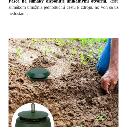
Pasca na slimáky disponuje unikátnymi otvormi
,
ktoré
slimákom umožnia jednoduchú cestu k zdroju, no von sa už
nedostanú.