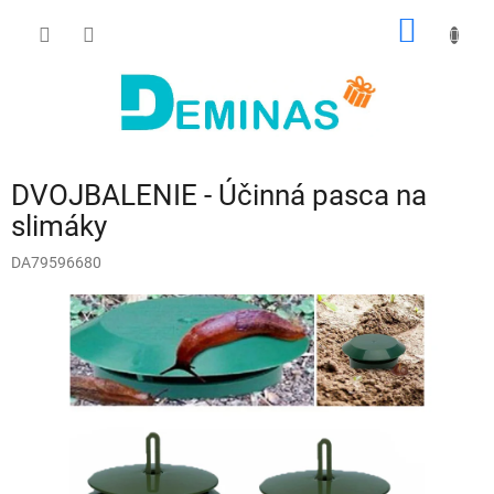
Prejsť
NÁKU
na
obsah
KOŠÍK
DVOJBALENIE - Účinná pasca na
slimáky
DA79596680