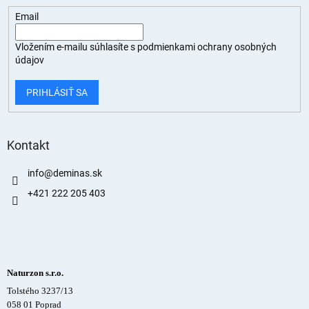
Email
Vložením e-mailu súhlasíte s
podmienkami ochrany osobných
údajov
PRIHLÁSIŤ SA
Kontakt
info
@
deminas.sk
+421 222 205 403
Naturzon s.r.o.
Tolstého 3237/13
058 01 Poprad