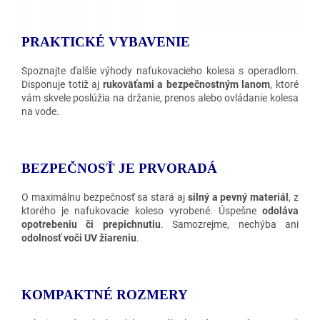
PRAKTICKÉ VYBAVENIE
Spoznajte ďalšie výhody nafukovacieho kolesa s operadlom.
Disponuje totiž aj
rukoväťami a bezpečnostným lanom
, ktoré
vám skvele poslúžia na držanie, prenos alebo ovládanie kolesa
na vode.
BEZPEČNOSŤ JE PRVORADÁ
O maximálnu bezpečnosť sa stará aj
silný a pevný materiál
, z
ktorého je nafukovacie koleso vyrobené. Úspešne
odoláva
opotrebeniu či prepichnutiu
. Samozrejme, nechýba ani
odolnosť voči UV žiareniu
.
KOMPAKTNÉ ROZMERY