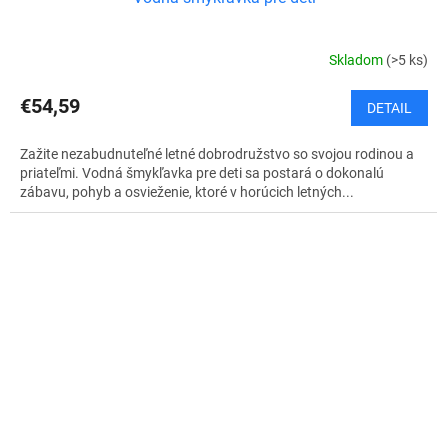
Skladom
(>5 ks)
€54,59
DETAIL
Zažite nezabudnuteľné letné dobrodružstvo so svojou rodinou a
priateľmi. Vodná šmykľavka pre deti sa postará o dokonalú
zábavu, pohyb a osvieženie, ktoré v horúcich letných...