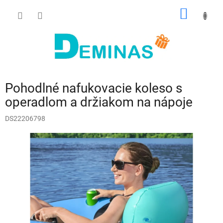
Prejsť
NÁKU
na
obsah
KOŠÍK
Pohodlné nafukovacie koleso s
operadlom a držiakom na nápoje
DS22206798