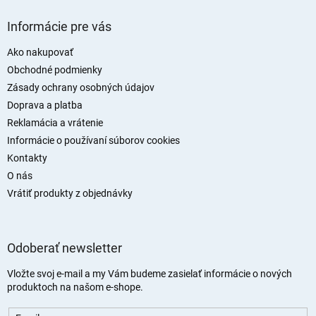
Z
á
Informácie pre vás
p
ä
Ako nakupovať
t
Obchodné podmienky
i
Zásady ochrany osobných údajov
e
Doprava a platba
Reklamácia a vrátenie
Informácie o používaní súborov cookies
Kontakty
O nás
Vrátiť produkty z objednávky
Odoberať newsletter
Vložte svoj e-mail a my Vám budeme zasielať informácie o nových
produktoch na našom e-shope.