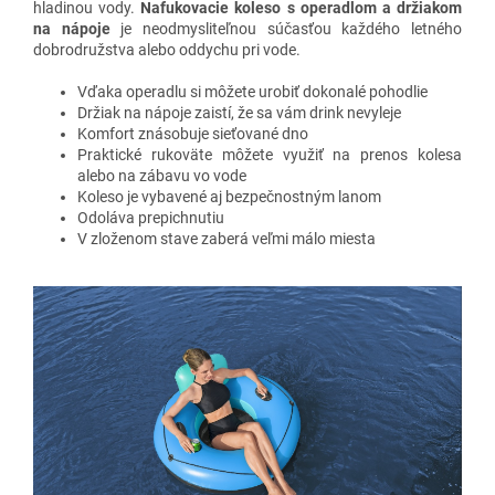
hladinou vody.
Nafukovacie koleso s operadlom a držiakom
na nápoje
je neodmysliteľnou súčasťou každého letného
dobrodružstva alebo oddychu pri vode.
Vďaka operadlu si môžete urobiť dokonalé pohodlie
Držiak na nápoje zaistí, že sa vám drink nevyleje
Komfort znásobuje sieťované dno
Praktické rukoväte môžete využiť na prenos kolesa
alebo na zábavu vo vode
Koleso je vybavené aj bezpečnostným lanom
Odoláva prepichnutiu
V zloženom stave zaberá veľmi málo miesta