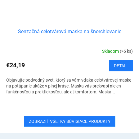
Senzačná celotvárová maska na šnorchlovanie
Skladom
(>5 ks)
€24,19
DETAIL
Objavujte podvodný svet, ktorý sa vám vďaka celotvárovej maske
na potápanie ukáže v plnej kráse. Maska vás prekvapí nielen
funkčnosťou a praktickosťou, ale aj komfortom. Maska...
ZOBRAZIŤ VŠETKY SÚVISIACE PRODUKTY