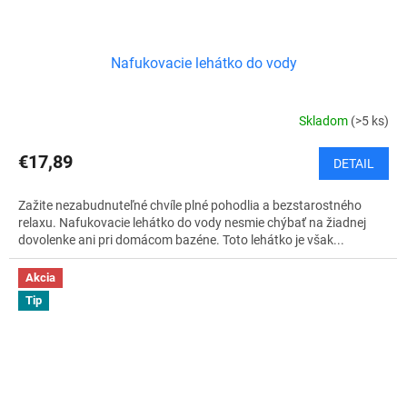
Nafukovacie lehátko do vody
Skladom
(>5 ks)
€17,89
DETAIL
Zažite nezabudnuteľné chvíle plné pohodlia a bezstarostného
relaxu. Nafukovacie lehátko do vody nesmie chýbať na žiadnej
dovolenke ani pri domácom bazéne. Toto lehátko je však...
Akcia
Tip