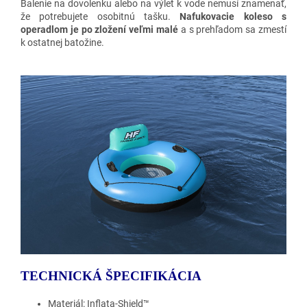
Balenie na dovolenku alebo na výlet k vode nemusí znamenať,
že potrebujete osobitnú tašku.
Nafukovacie koleso s
operadlom je po zložení veľmi malé
a s prehľadom sa zmestí
k ostatnej batožine.
TECHNICKÁ ŠPECIFIKÁCIA
Materiál: Inflata-Shield™