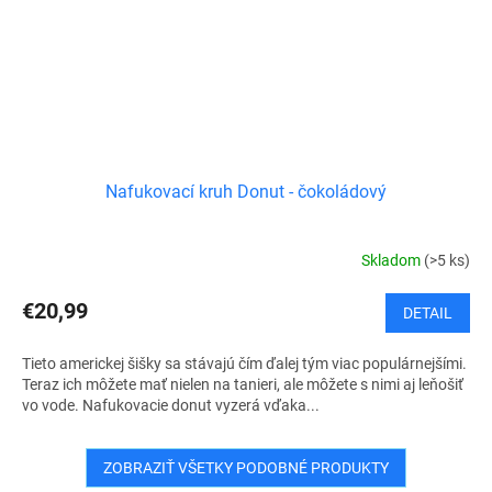
Nafukovací kruh Donut - čokoládový
Skladom
(>5 ks)
€20,99
DETAIL
Tieto americkej šišky sa stávajú čím ďalej tým viac populárnejšími.
Teraz ich môžete mať nielen na tanieri, ale môžete s nimi aj leňošiť
vo vode. Nafukovacie donut vyzerá vďaka...
ZOBRAZIŤ VŠETKY PODOBNÉ PRODUKTY