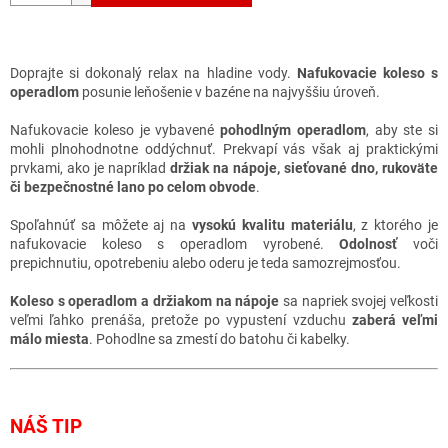
Doprajte si dokonalý relax na hladine vody.
Nafukovacie koleso s
operadlom
posunie leňošenie v bazéne na najvyššiu úroveň.
Nafukovacie koleso je vybavené
pohodlným operadlom
, aby ste si
mohli plnohodnotne oddýchnuť. Prekvapí vás však aj praktickými
prvkami, ako je napríklad
držiak na nápoje, sieťované dno, rukoväte
či bezpečnostné lano po celom obvode
.
Spoľahnúť sa môžete aj na
vysokú kvalitu materiálu
, z ktorého je
nafukovacie koleso s operadlom vyrobené.
Odolnosť
voči
prepichnutiu, opotrebeniu alebo oderu je teda samozrejmosťou.
Koleso s operadlom a držiakom na nápoje
sa napriek svojej veľkosti
veľmi ľahko prenáša, pretože po vypustení vzduchu
zaberá veľmi
málo miesta
. Pohodlne sa zmestí do batohu či kabelky.
NÁŠ TIP