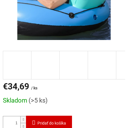
€34,69
/ ks
Jednotková
Skladom
(>5 ks)
cena:
Pridať do košíka