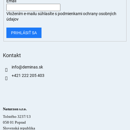
Email
Vložením e-mailu súhlasíte s
podmienkami ochrany osobných
údajov
PRIHLÁSIŤ SA
Kontakt
info
@
deminas.sk
+421 222 205 403
Naturzon s.r.o.
Tolstého 3237/13
058 01 Poprad
Slovenská republika