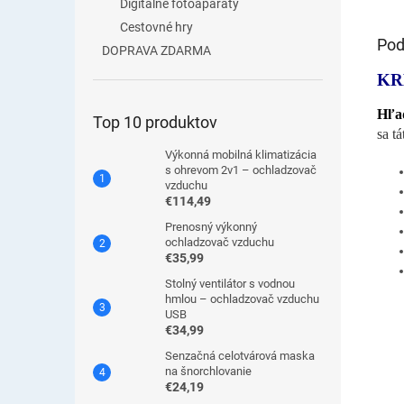
Digitálne fotoaparáty
Cestovné hry
Pod
DOPRAVA ZDARMA
KR
Hľad
Top 10 produktov
sa t
Výkonná mobilná klimatizácia
s ohrevom 2v1 – ochladzovač
vzduchu
€114,49
Prenosný výkonný
ochladzovač vzduchu
€35,99
Stolný ventilátor s vodnou
hmlou – ochladzovač vzduchu
USB
€34,99
Senzačná celotvárová maska
na šnorchlovanie
€24,19