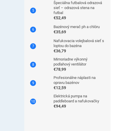
Špeciálna futbalová odrazová
sieť – odrazová stena na
futbal
€52,49
Bazénový merač ph a chlóru
€35,69
Nafukovacia volejbalová sieť s
loptou do bazéna
€36,79
Mimoriadne výkonný
podlahový ventilátor
€78,99
Profesionálne náplasti na
opravu bazénov
€12,59
Elektrická pumpa na
paddleboard a nafukovačky
€94,49