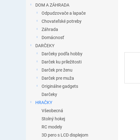
DOM A ZÁHRADA
Odpudzovače a lapače
Chovateľské potreby
Záhrada
Domácnosť
DARČEKY
Darčeky podľa hobby
Darček ku príležitosti
Darček pre ženu
Darček pre muža
Originálne gadgets
Darčeky
HRAČKY
Všeobecná
Stolný hokej
RC modely
3D pero s LCD displejom