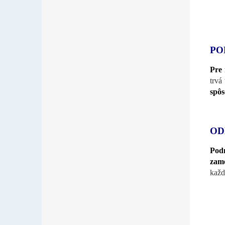
PO
Pre 
trvá
spôs
OD
Pod
zam
každ