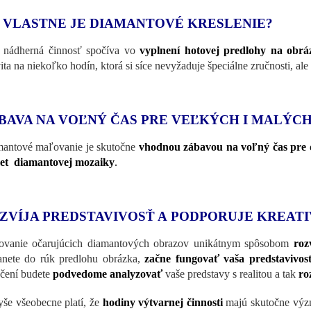
 VLASTNE JE DIAMANTOVÉ KRESLENIE?
 nádherná činnosť spočíva vo
vyplnení hotovej predlohy na obr
vita na niekoľko hodín, ktorá si síce nevyžaduje špeciálne zručnosti, ale
BAVA NA VOĽNÝ ČAS PRE VEĽKÝCH I MALÝC
antové maľovanie je skutočne
vhodnou zábavou na voľný čas pre d
et diamantovej mozaiky
.
ZVÍJA PREDSTAVIVOSŤ A PODPORUJE KREATI
vanie očarujúcich diamantových obrazov unikátnym spôsobom
roz
anete do rúk predlohu obrázka,
začne fungovať vaša predstavivo
čení budete
podvedome analyzovať
vaše predstavy s realitou a tak
ro
še všeobecne platí, že
hodiny výtvarnej činnosti
majú skutočne vý