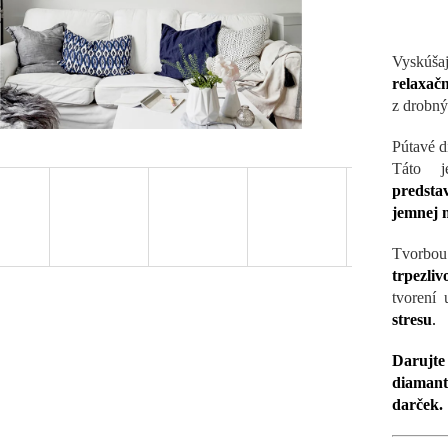
Vyskúša
relaxačn
z drobný
Pútavé d
Táto j
predstav
jemnej 
Tvorbo
trpezli
tvorení
stresu
.
Darujte
diamant
darček.