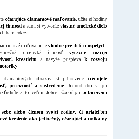
jte
očarujúce diamantové maľovanie
,
užite si hodiny
ej činnosti
a sami si vytvoríte
vlastné umelecké dielo
ch kamienkov.
iamantové maľovanie je
vhodné pre deti i dospelých
.
edinečná umelecká činnosť
výrazne rozvíja
ivosť, kreativitu
a navyše prispieva
k rozvoju
motoriky
.
u diamantových obrazov si prirodzene
trénujete
vosť, precíznosť a sústredenie
.
Jednoducho sa pri
 ukľudníte a to veľmi dobre pôsobí pri
odbúravaní
 sebe alebo členom svojej rodiny, či priateľom
ové kreslenie ako jedinečný, očarujúci a unikátny