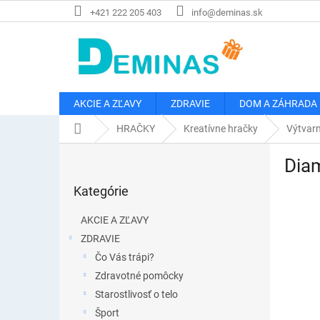
Prejsť
+421 222 205 403
info@deminas.sk
na
obsah
AKCIE A ZĽAVY
ZDRAVIE
DOM A ZÁHRADA
Domov
HRAČKY
Kreatívne hračky
Výtvarn
B
Diam
o
Preskočiť
č
Kategórie
kategórie
n
ý
AKCIE A ZĽAVY
p
ZDRAVIE
a
Čo Vás trápi?
n
e
Zdravotné pomôcky
l
Starostlivosť o telo
Šport