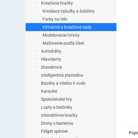
Kreatívne hračky
Kresliace tabuľky a šablóny
Farby na telo
Výtvarné a kreatívne sady
Modelovacie hmoty
Maľovanie podľa čísel
Autodráhy
Hlavolamy
Stavebnice
Inteligentná plastelína
Bazény a všetko k vode
Karaoke
Spoločenské hry
Lopty a balóniky
Interaktívne hračky
Drony s kamerou
Fidget spinner
Popi