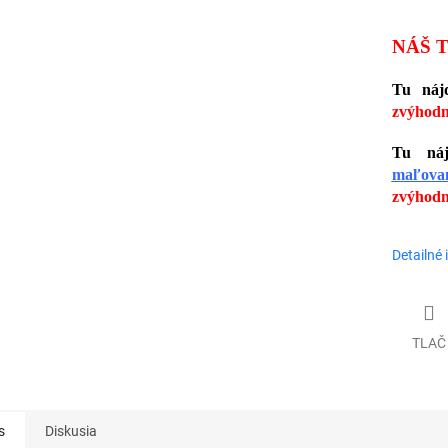
NÁŠ T
Tu nájd
zvýhodn
Tu náj
maľova
zvýhodn
Detailné 
TLAČ
s
Diskusia