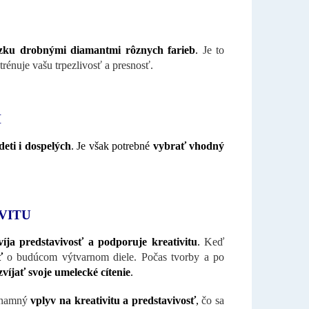
ázku drobnými diamantmi rôznych farieb
.
Je to
 trénuje vašu trpezlivosť a presnosť.
H
eti i dospelých
. Je však potrebné
vybrať vhodný
VITU
víja predstavivosť a podporuje kreativitu
.
Keď
sť
o budúcom výtvarnom diele. Počas tvorby a po
zvíjať svoje umelecké cítenie
.
znamný
vplyv na kreativitu a predstavivosť
,
čo sa