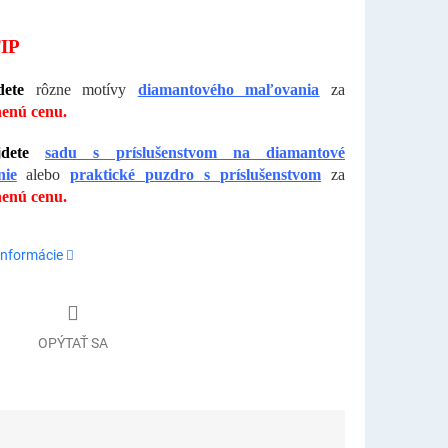
IP
ete
rôzne motívy
diamantového maľovania
za
enú cenu.
dete
sadu s príslušenstvom na diamantové
nie
alebo
praktické puzdro s príslušenstvom
za
enú cenu.
informácie
OPÝTAŤ SA