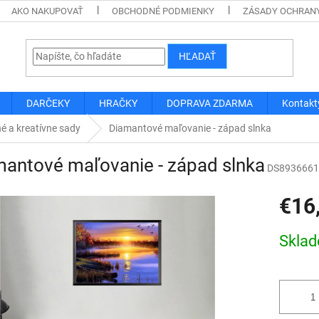
AKO NAKUPOVAŤ
OBCHODNÉ PODMIENKY
ZÁSADY OCHRAN
HĽADAŤ
DARČEKY
HRAČKY
DOPRAVA ZDARMA
Kontakt
é a kreatívne sady
Diamantové maľovanie - západ slnka
antové maľovanie - západ slnka
DS8936661
€16
Jednotk
Skla
cena: