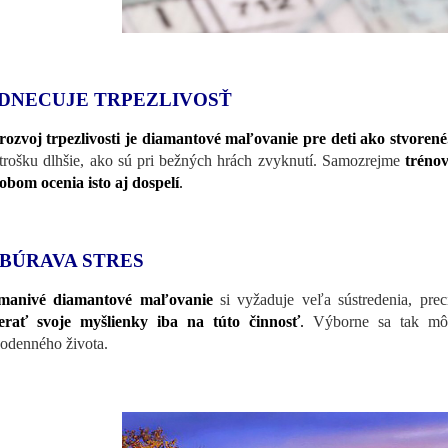
DNECUJE TRPEZLIVOSŤ
rozvoj trpezlivosti je diamantové maľovanie pre deti ako stvoren
 trošku dlhšie, ako sú pri bežných hrách zvyknutí. Samozrejme
trénov
obom ocenia isto aj dospelí
.
BÚRAVA STRES
manivé diamantové maľovanie
si vyžaduje veľa sústredenia, precí
erať svoje myšlienky iba na túto činnosť
.
Výborne sa tak m
odenného života.