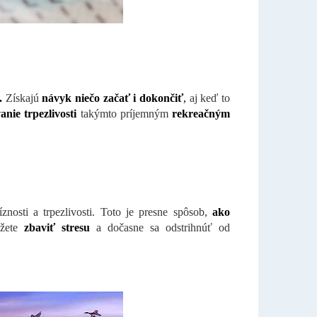
é.
Získajú
návyk niečo začať i dokončiť
,
aj keď to
anie trpezlivosti
takýmto príjemným
rekreačným
znosti a trpezlivosti. Toto je presne spôsob,
ako
ôžete
zbaviť stresu
a dočasne sa odstrihnúť od