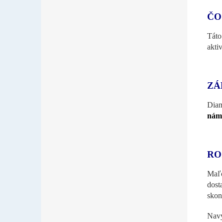
ČO
Táto
akti
ZÁ
Diam
nám
RO
Maľo
dost
skon
Navy