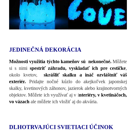
JEDINEČNÁ DEKORÁCIA
Možnosti využitia týchto kameňov sú nekonečné.
Môžete
si s nimi
spestriť záhradu, vyskladať ich pre cestičke
,
okolo kvetov,
skrášliť skalku a ináč ozvláštniť váš
exteriér.
Pridajte nočné kúzlo do akejkoľvek japonskej
skalky, kvetinových záhonov, jazierok alebo krajinotvorných
objektov. Môžete ich využívať aj v i
nteriéry, v kvetináčoch,
vo vázach
ale môžete ich vložiť aj do akvária.
DLHOTRVAJÚCI SVIETIACI ÚČINOK