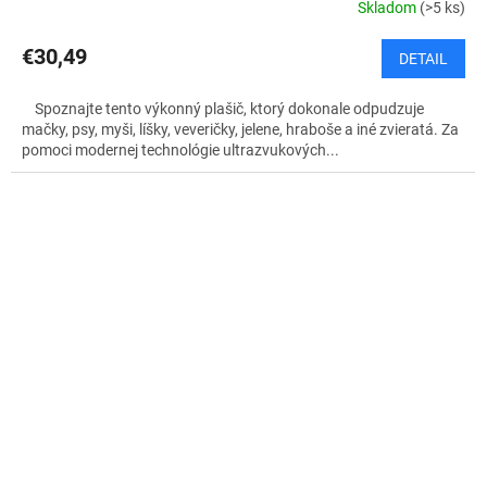
Skladom
(>5 ks)
€30,49
DETAIL
Spoznajte tento výkonný plašič, ktorý dokonale odpudzuje
mačky, psy, myši, líšky, veveričky, jelene, hraboše a iné zvieratá. Za
pomoci modernej technológie ultrazvukových...