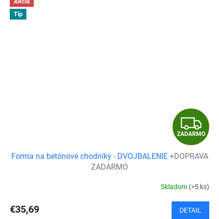
Akcia
Tip
Z
ZADARMO
A
Forma na betónové chodníky - DVOJBALENIE
+DOPRAVA
D
ZADARMO
A
Skladom
(>5 ks)
R
€35,69
DETAIL