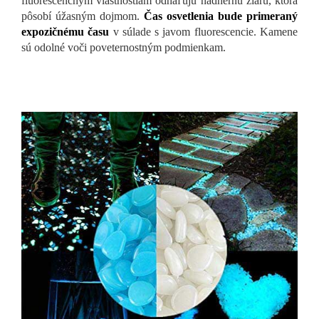
fluorescenčným vlastnostiam odhaľujú nádhernú žiaru, ktorá
pôsobí úžasným dojmom.
Čas osvetlenia bude primeraný
expozičnému času
v súlade s javom fluorescencie. Kamene
sú odolné voči poveternostným podmienkam.