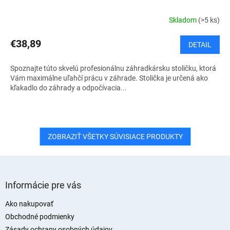
Skladom
(>5 ks)
€38,89
DETAIL
Spoznajte túto skvelú profesionálnu záhradkársku stoličku, ktorá
Vám maximálne uľahčí prácu v záhrade. Stolička je určená ako
kľakadlo do záhrady a odpočívacia...
ZOBRAZIŤ VŠETKY SÚVISIACE PRODUKTY
Z
á
Informácie pre vás
p
ä
Ako nakupovať
t
Obchodné podmienky
i
Zásady ochrany osobných údajov