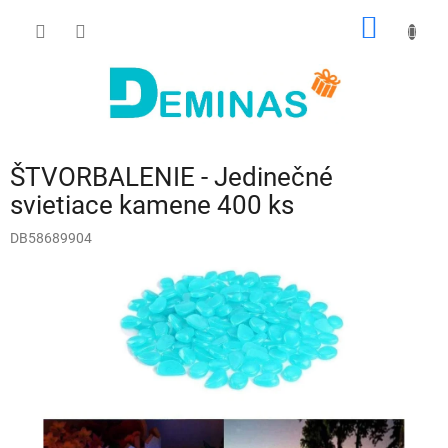
Prejsť
NÁKU
na
obsah
KOŠÍK
ŠTVORBALENIE - Jedinečné
svietiace kamene 400 ks
DB58689904