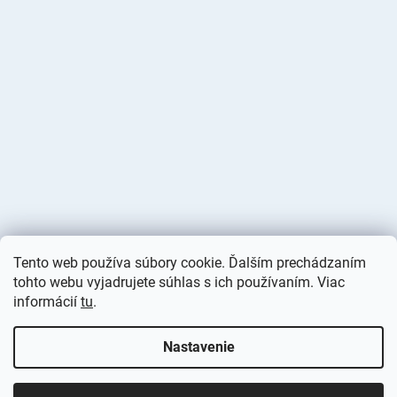
Tento web používa súbory cookie. Ďalším prechádzaním
tohto webu vyjadrujete súhlas s ich používaním. Viac
informácií
tu
.
Vytvoril Shoptet
Nastavenie
Copyright 2026
Deminas
. Všetky práva vyhradené.
Upraviť
nastavenie cookies