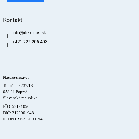
Kontakt
info
@
deminas.sk
+421 222 205 403
Naturzon s.r.o.
Tolstého 3237/13
058 01 Poprad
Slovenská republika
IČO: 52131050
DIČ: 2120901948
IČ DPH: SK2120901948