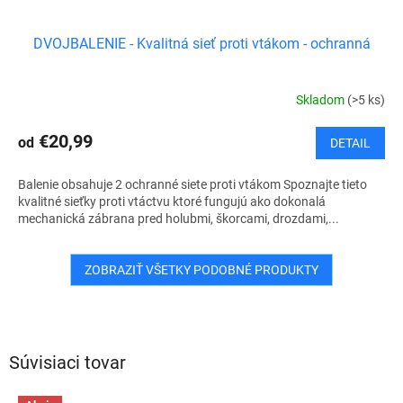
DVOJBALENIE - Kvalitná sieť proti vtákom - ochranná
Skladom
(>5 ks)
€20,99
od
DETAIL
Balenie obsahuje 2 ochranné siete proti vtákom Spoznajte tieto
kvalitné sieťky proti vtáctvu ktoré fungujú ako dokonalá
mechanická zábrana pred holubmi, škorcami, drozdami,...
ZOBRAZIŤ VŠETKY PODOBNÉ PRODUKTY
Súvisiaci tovar