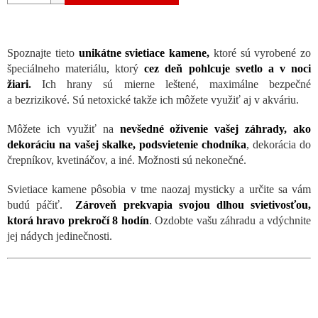
Spoznajte tieto
unikátne svietiace kamene,
ktoré sú vyrobené zo
špeciálneho materiálu, ktorý
cez deň pohlcuje svetlo a v noci
žiari
.
Ich hrany sú mierne leštené, maximálne bezpečné
a bezrizikové. Sú netoxické takže ich môžete využiť aj v akváriu.
Môžete ich využiť na
nevšedné oživenie vašej záhrady, ako
dekoráciu na vašej skalke, podsvietenie chodníka
, dekorácia do
črepníkov, kvetináčov, a iné. Možnosti sú nekonečné.
Svietiace kamene pôsobia v tme naozaj mysticky a určite sa vám
budú páčiť.
Zároveň prekvapia svojou dlhou svietivosťou,
ktorá hravo prekročí 8 hodín
. Ozdobte vašu záhradu a vdýchnite
jej nádych jedinečnosti.