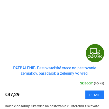
Z
ZADARMO
A
PÄŤBALENIE- Pestovateľské vrece na pestovanie
D
zemiakov, paradajok a zeleniny vo vreci
A
Skladom
(>5 ks)
R
€47,29
DETAIL
M
Balenie obsahuje 5ks vriec na pestovanie ku ktorému získavate