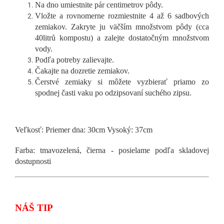
Na dno umiestnite pár centimetrov pôdy.
Vložte a rovnomerne rozmiestnite 4 až 6 sadbových
zemiakov. Zakryte ju väčším množstvom pôdy (cca
40litrů kompostu) a zalejte dostatočným množstvom
vody.
Podľa potreby zalievajte.
Čakajte na dozretie zemiakov.
Čerstvé zemiaky si môžete vyzbierať priamo zo
spodnej časti vaku po odzipsovaní suchého zipsu.
Veľkosť: Priemer dna: 30cm Vysoký: 37cm
Farba: tmavozelená, čierna - posielame podľa skladovej
dostupnosti
NÁŠ TIP