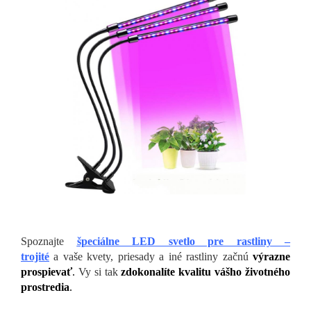
Spoznajte
špeciálne LED svetlo pre rastliny –
trojité
a vaše kvety, priesady a iné rastliny začnú
výrazne
prospievať
.
Vy si tak
zdokonalíte kvalitu vášho životného
prostredia
.