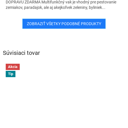
O
DOPRAVU ZDARMA Multifunkčný vak je vhodný pre pestovanie
zemiakov, paradajok, ale aj akejkoľvek zeleniny, byliniek...
ZOBRAZIŤ VŠETKY PODOBNÉ PRODUKTY
Súvisiaci tovar
Akcia
Tip