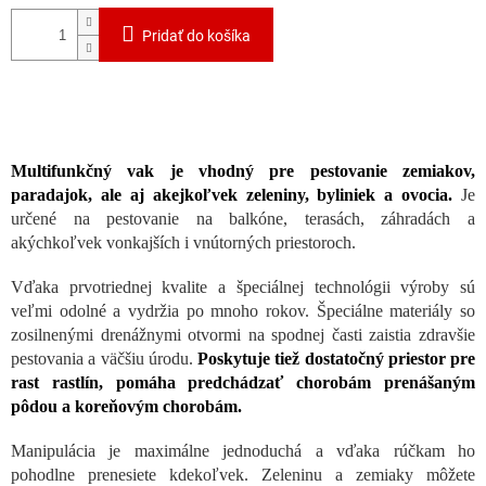
Pridať do košíka
Multifunkčný vak je
vhodný pre pestovanie zemiakov,
paradajok, ale aj akejkoľvek zeleniny, byliniek a ovocia.
Je
určené na pestovanie na balkóne, terasách, záhradách a
akýchkoľvek vonkajších i vnútorných priestoroch.
Vďaka prvotriednej kvalite a špeciálnej technológii výroby sú
veľmi odolné a vydržia po mnoho rokov. Špeciálne materiály so
zosilnenými drenážnymi otvormi na spodnej časti zaistia zdravšie
pestovania a väčšiu úrodu.
Poskytuje tiež dostatočný priestor pre
rast rastlín, pomáha predchádzať chorobám prenášaným
pôdou a koreňovým chorobám.
Manipulácia je maximálne jednoduchá a vďaka rúčkam ho
pohodlne prenesiete kdekoľvek. Zeleninu a zemiaky môžete