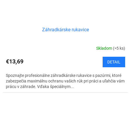
Záhradkárske rukavice
Skladom
(>5 ks)
€13,69
DETAIL
Spoznajte profesionálne záhradkárske rukavice s pazúrmi, ktoré
zabezpečia maximálnu ochranu vašich rúk pri práci a uľahčia vám
prácu v záhrade. Vďaka špeciálnym...