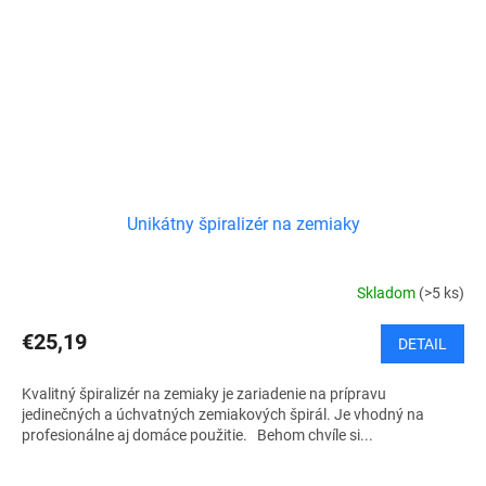
Unikátny špiralizér na zemiaky
Skladom
(>5 ks)
€25,19
DETAIL
Kvalitný špiralizér na zemiaky je zariadenie na prípravu
jedinečných a úchvatných zemiakových špirál. Je vhodný na
profesionálne aj domáce použitie. Behom chvíle si...