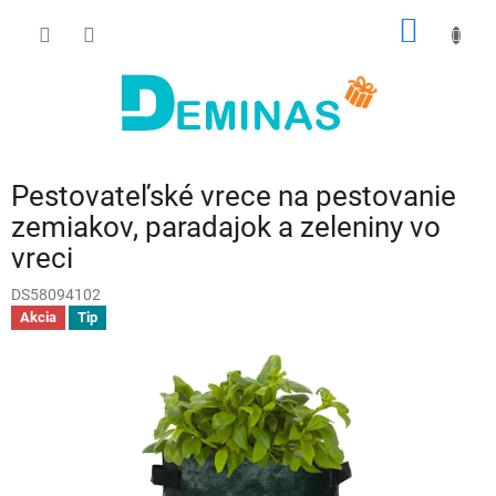
Prejsť
NÁKU
na
obsah
KOŠÍK
Pestovateľské vrece na pestovanie
zemiakov, paradajok a zeleniny vo
vreci
DS58094102
Akcia
Tip