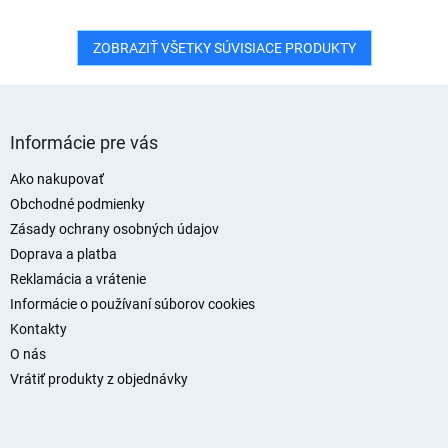
ZOBRAZIŤ VŠETKY SÚVISIACE PRODUKTY
Z
á
Informácie pre vás
p
ä
Ako nakupovať
t
Obchodné podmienky
i
Zásady ochrany osobných údajov
e
Doprava a platba
Reklamácia a vrátenie
Informácie o používaní súborov cookies
Kontakty
O nás
Vrátiť produkty z objednávky