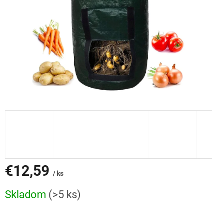
€12,59
/ ks
Jednotková
Skladom
(>5 ks)
cena: