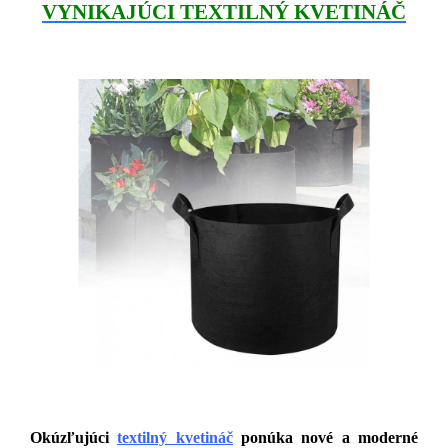
VYNIKAJÚCI TEXTILNÝ KVETINÁČ
Okúzľujúci
textilný kvetináč
ponúka nové a moderné