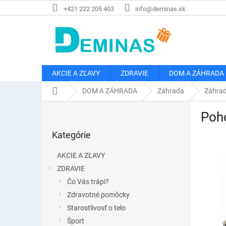
Prejsť
+421 222 205 403
info@deminas.sk
na
obsah
AKCIE A ZĽAVY
ZDRAVIE
DOM A ZÁHRADA
Domov
DOM A ZÁHRADA
Záhrada
Záhrad
B
Poh
o
Preskočiť
č
Kategórie
kategórie
n
ý
AKCIE A ZĽAVY
p
ZDRAVIE
a
Čo Vás trápi?
n
e
Zdravotné pomôcky
l
Starostlivosť o telo
Šport