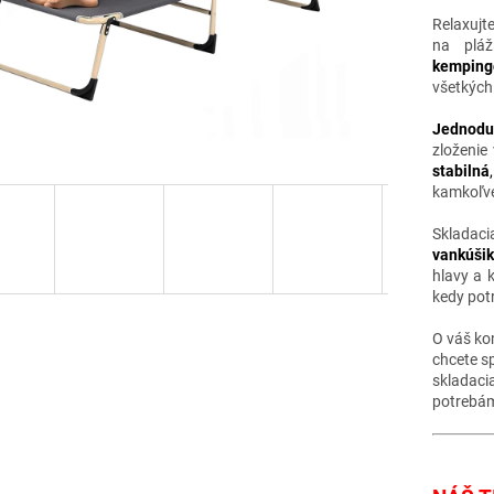
Relaxujt
na pláž
kemping
všetkých
Jednodu
zloženie
stabilná
,
kamkoľv
Sklada
vankúši
hlavy a 
kedy pot
O váš ko
chcete sp
skladac
potrebá