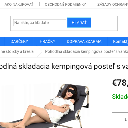
AKO NAKUPOVAŤ
OBCHODNÉ PODMIENKY
ZÁSADY OCHRAN
HĽADAŤ
DARČEKY
HRAČKY
DOPRAVA ZDARMA
Kontakt
né stoličky a kreslá
Pohodlná skladacia kempingová posteľ s van
odlná skladacia kempingová posteľ s 
€78
Jednotk
Skla
cena: