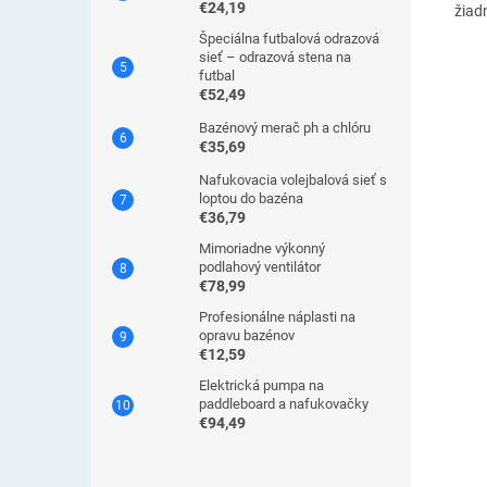
€24,19
žiad
Špeciálna futbalová odrazová
sieť – odrazová stena na
futbal
€52,49
Bazénový merač ph a chlóru
€35,69
Nafukovacia volejbalová sieť s
loptou do bazéna
€36,79
Mimoriadne výkonný
podlahový ventilátor
€78,99
Profesionálne náplasti na
opravu bazénov
€12,59
Elektrická pumpa na
paddleboard a nafukovačky
€94,49