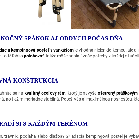
 NOČNÝ SPÁNOK AJ ODDYCH POČAS DŇA
dacia kempingová posteľ s vankúšom
je vhodná nielen do kempu, ale aj 
a totiž ľahko
polohovať
,
takže môže naplniť vaše potreby v každej situácii
VNÁ KONŠTRUKCIA
ahnite sa na
kvalitný oceľový rám
,
ktorý je navyše
ošetrený práškovým
ná, no tiež mimoriadne stabilná. Poteší vás aj maximálnou nosnosťou, kt
RADÍ SI S KAŽDÝM TERÉNOM
n, trávnik, podlaha alebo dlažba? Skladacia kempingová posteľ je vyb