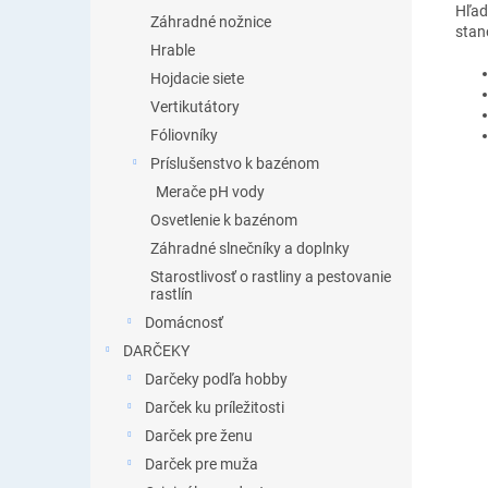
Hľad
Záhradné nožnice
stan
Hrable
Hojdacie siete
Vertikutátory
Fóliovníky
Príslušenstvo k bazénom
Merače pH vody
Osvetlenie k bazénom
Záhradné slnečníky a doplnky
Starostlivosť o rastliny a pestovanie
rastlín
Domácnosť
DARČEKY
Darčeky podľa hobby
Darček ku príležitosti
Darček pre ženu
Darček pre muža