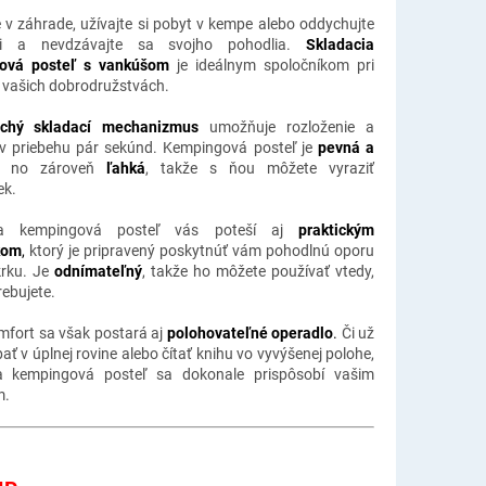
e v záhrade, užívajte si pobyt v kempe alebo oddychujte
i a nevdzávajte sa svojho pohodlia.
Skladacia
ová posteľ s vankúšom
je ideálnym spoločníkom pri
 vašich dobrodružstvách.
chý skladací mechanizmus
umožňuje rozloženie a
 v priebehu pár sekúnd. Kempingová posteľ je
pevná a
no zároveň
ľahká
, takže s ňou môžete vyraziť
ek.
cia kempingová posteľ vás poteší aj
praktickým
kom
,
ktorý je pripravený poskytnúť vám pohodlnú oporu
krku. Je
odnímateľný
, takže ho môžete používať vtedy,
rebujete.
mfort sa však postará aj
polohovateľné operadlo
.
Či už
ať v úplnej rovine alebo čítať knihu vo vyvýšenej polohe,
ia kempingová posteľ sa dokonale prispôsobí vašim
m.