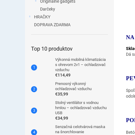
Originálne gadgets
Darčeky
HRAČKY
DOPRAVA ZDARMA
NA
Top 10 produktov
Skla
Dá s
Výkonná mobilná klimatizácia
s ohrevom 2v1 – ochladzovač
vzduchu
€114,49
PE
Prenosný výkonný
ochladzovač vzduchu
Spoľ
€35,99
odol
Stolný ventilátor s vodnou
hmlou – ochladzovač vzduchu
USB
€34,99
PO
Senzačná celotvárová maska
na šnorchlovanie
Betó