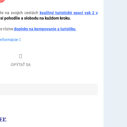
IP
te na svojich cestách
kvalitný turistický spací vak 2 v
 si pohodlie a slobodu na každom kroku.
te rôzne
doplnky na kempovanie a turistiku
.
informácie
OPÝTAŤ SA
EĽ