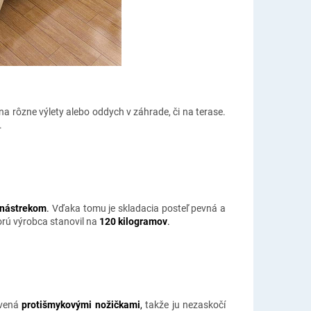
na rôzne výlety alebo oddych v záhrade, či na terase.
.
 nástrekom
.
Vďaka tomu je skladacia posteľ pevná a
orú výrobca stanovil na
120 kilogramov
.
avená
protišmykovými nožičkami
,
takže ju nezaskočí