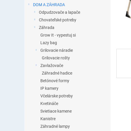
DOM A ZÁHRADA
Odpudzovače a lapače
Chovateľské potreby
Záhrada
Grow It - vypestuj si
Lazy bag
Grilovacie náradie
Grilovacie rošty
Zavlažovače
Záhradné hadice
Betónové formy
IP kamery
Včelárske potreby
Kvetináče
Svietiace kamene
Kanistre
Záhradné lampy