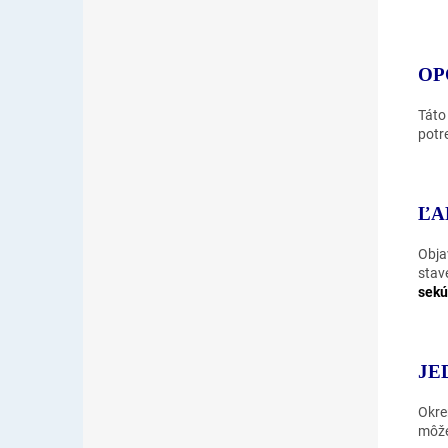
OP
Táto
potr
ĽA
Obja
stav
sek
JE
Okre
môže