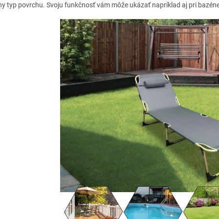
ny typ povrchu. Svoju funkčnosť vám môže ukázať napríklad aj pri bazéne