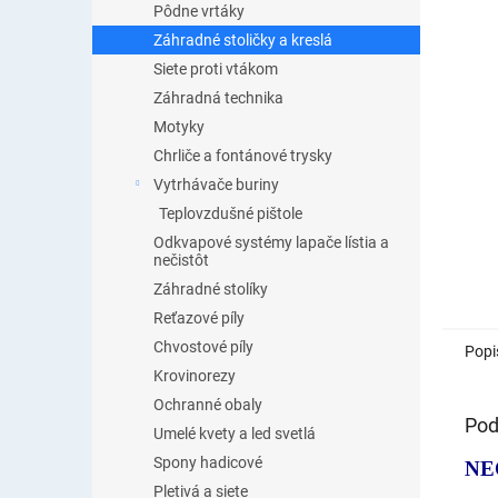
Pôdne vrtáky
Záhradné stoličky a kreslá
Siete proti vtákom
Záhradná technika
Motyky
Chrliče a fontánové trysky
Vytrhávače buriny
Teplovzdušné pištole
Odkvapové systémy lapače lístia a
nečistôt
Záhradné stolíky
Reťazové píly
Chvostové píly
Popi
Krovinorezy
Ochranné obaly
Pod
Umelé kvety a led svetlá
Spony hadicové
NE
Pletivá a siete