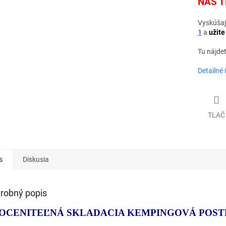
NÁŠ T
Vyskúšaj
1
a
užite
Tu nájde
Detailné 
TLAČ
s
Diskusia
robný popis
OCENITEĽNÁ SKLADACIA KEMPINGOVÁ POST