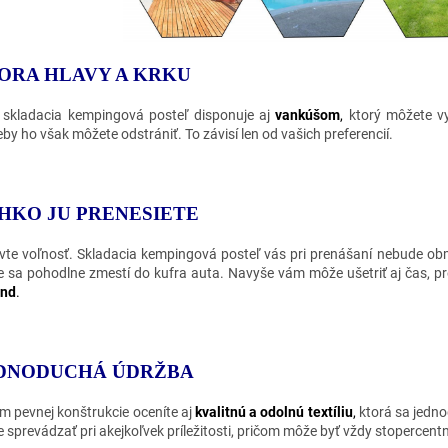
ORA HLAVY A KRKU
 skladacia kempingová posteľ disponuje aj
vankúšom
,
ktorý môžete vy
eby ho však môžete odstrániť. To závisí len od vašich preferencií.
HKO JU PRENESIETE
vte voľnosť. Skladacia kempingová posteľ vás pri prenášaní nebude o
e sa pohodlne zmestí do kufra auta. Navyše vám môže ušetriť aj čas, p
únd
.
DNODUCHÁ ÚDRŽBA
m pevnej konštrukcie oceníte aj
kvalitnú a odolnú textíliu
,
ktorá sa jedno
 sprevádzať pri akejkoľvek príležitosti, pričom môže byť vždy stopercentn