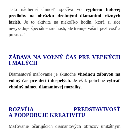
Táto nádherná činnosť spočíva vo
vyplnení hotovej
predlohy na obrázku drobnými diamantmi rôznych
farieb
.
Je to aktivita na niekoľko hodín, ktorá si síce
nevyžaduje špeciálne zručnosti, ale trénuje vašu trpezlivosť a
presnosť.
ZÁBAVA NA VOĽNÝ ČAS PRE VEĽKÝCH
I MALÝCH
Diamantové maľovanie je skutočne
vhodnou zábavou na
voľný čas pre deti i dospelých
. Je však potrebné
vybrať
vhodný námet diamantovej mozaiky
.
ROZVÍJA PREDSTAVIVOSŤ
A PODPORUJE KREATIVITU
Maľovanie očarujúcich diamantových obrazov unikátnym