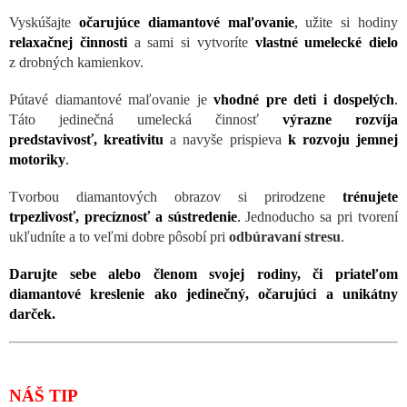
Vyskúšajte
očarujúce diamantové maľovanie
,
užite si hodiny
relaxačnej činnosti
a sami si vytvoríte
vlastné umelecké dielo
z drobných kamienkov.
Pútavé diamantové maľovanie je
vhodné pre deti i dospelých
.
Táto jedinečná umelecká činnosť
výrazne rozvíja
predstavivosť, kreativitu
a navyše prispieva
k rozvoju jemnej
motoriky
.
Tvorbou diamantových obrazov si prirodzene
trénujete
trpezlivosť, precíznosť a sústredenie
.
Jednoducho sa pri tvorení
ukľudníte a to veľmi dobre pôsobí pri
odbúravaní stresu
.
Darujte sebe alebo členom svojej rodiny, či priateľom
diamantové kreslenie ako jedinečný, očarujúci a unikátny
darček.
NÁŠ TIP