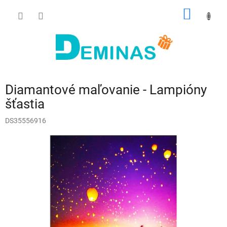
Prejsť
NÁKU
na
obsah
KOŠÍK
Diamantové maľovanie - Lampióny
šťastia
DS35556916