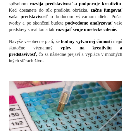
spôsobom
rozvíja predstavivosť a podporuje kreativitu
.
Keď dostanete do rúk predlohu obrázka,
začne fungovať
vaša predstavivosť
o budúcom výtvarnom diele. Počas
tvorby a po skončení budete
podvedome analyzovať
vaše
predstavy s realitou a tak
rozvíjať svoje umelecké cítenie
.
Navyše všeobecne platí, že
hodiny výtvarnej činnosti
majú
skutočne významný
vplyv na kreativitu a
predstavivosť
,
čo sa následne prejaví a vypláca v mnohých
iných sférach života.