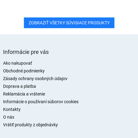
ZOBRAZIŤ VŠETKY SÚVISIACE PRODUKTY
Z
á
Informácie pre vás
p
ä
Ako nakupovať
t
Obchodné podmienky
i
Zásady ochrany osobných údajov
e
Doprava a platba
Reklamácia a vrátenie
Informácie o používaní súborov cookies
Kontakty
O nás
Vrátiť produkty z objednávky