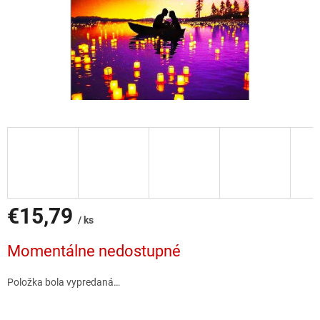
€15,79
/ ks
Jednotková
Momentálne nedostupné
cena:
Položka bola vypredaná…