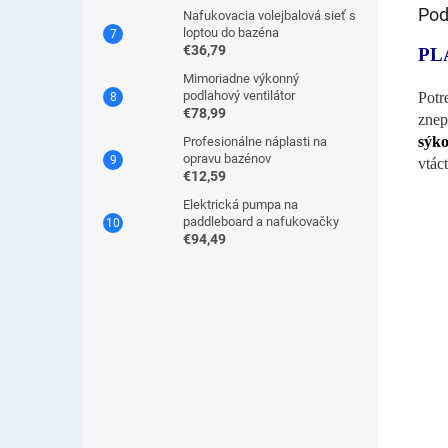
Pod
Nafukovacia volejbalová sieť s
loptou do bazéna
€36,79
PL
Mimoriadne výkonný
podlahový ventilátor
Potr
€78,99
znep
sýko
Profesionálne náplasti na
opravu bazénov
vtác
€12,59
Elektrická pumpa na
paddleboard a nafukovačky
€94,49