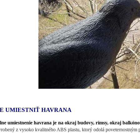
E UMIESTNIŤ HAVRANA
lne umiestnenie havrana je na okraj budovy, rímsy, okraj balkóno
yrobený z vysoko kvalitného ABS plastu, ktorý odolá poveternostným