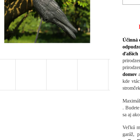
Účinná 
odpudzo
ďalších
prirodz
prirodz
domov
a
kde vtác
stromček
Maximáln
.
Budete
sa aj ak
Veľkú ma
garáž, 