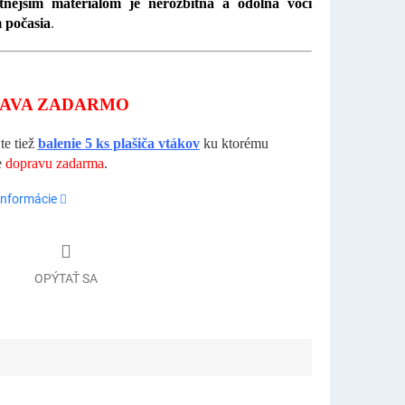
itnejším materiálom je nerozbitná a odolná voči
 počasia
.
AVA ZADARMO
e tiež
balenie 5 ks plašiča vtákov
ku ktorému
e
dopravu zadarma
.
informácie
OPÝTAŤ SA