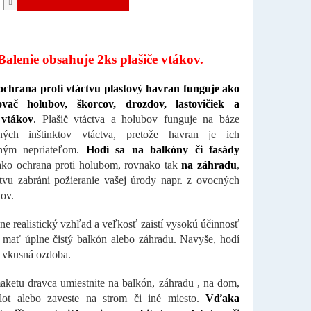
Balenie obsahuje 2ks plašiče vtákov.
ochrana proti vtáctvu plastový havran funguje ako
vač holubov, škorcov, drozdov, lastovičiek a
 vtákov
.
Plašič vtáctva a holubov funguje na báze
ených inštinktov vtáctva, pretože havran je ich
eným nepriateľom.
Hodí sa na balkóny či fasády
ko ochrana proti holubom, rovnako tak
na záhradu
,
tvu zabráni požieranie vašej úrody napr. z ovocných
ov.
e realistický vzhľad a veľkosť zaistí vysokú účinnosť
 mať úplne čistý balkón alebo záhradu. Navyše, hodí
o vkusná ozdoba.
ketu dravca umiestnite na balkón, záhradu , na dom,
plot alebo zaveste na strom či iné miesto.
Vďaka