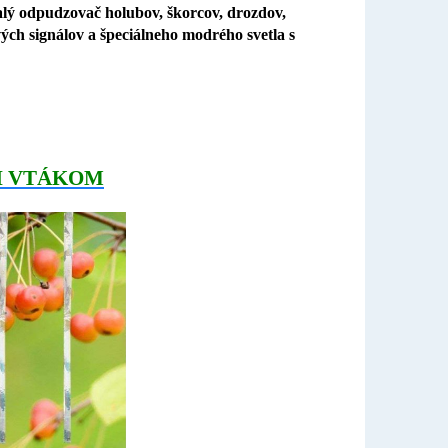
lý odpudzovač holubov, škorcov, drozdov,
ých signálov a špeciálneho modrého svetla s
I VTÁKOM