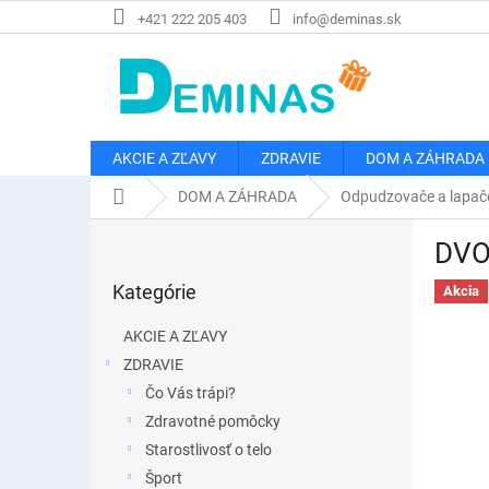
Prejsť
+421 222 205 403
info@deminas.sk
na
obsah
AKCIE A ZĽAVY
ZDRAVIE
DOM A ZÁHRADA
Domov
DOM A ZÁHRADA
Odpudzovače a lapač
B
DVOJ
o
Preskočiť
č
Kategórie
kategórie
Akcia
n
ý
AKCIE A ZĽAVY
p
ZDRAVIE
a
Čo Vás trápi?
n
e
Zdravotné pomôcky
l
Starostlivosť o telo
Šport