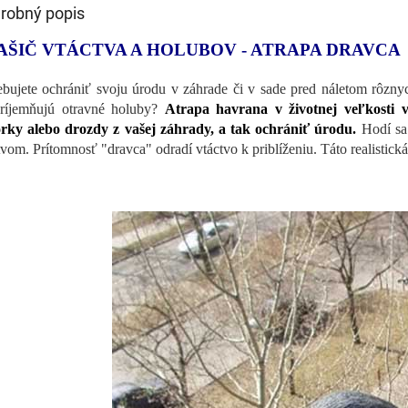
robný popis
AŠIČ VTÁCTVA A HOLUBOV - ATRAPA DRAVCA
ebujete ochrániť svoju úrodu v záhrade či v sade pred náletom rôzny
ríjemňujú otravné holuby?
Atrapa havrana v životnej veľkosti
rky alebo drozdy z vašej záhrady, a tak ochrániť úrodu.
Hodí sa
tvom. Prítomnosť "dravca" odradí vtáctvo k priblíženiu. Táto realistick