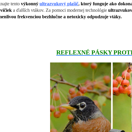
najte tento
výkonný
ultrazvukový plašič
,
ktorý funguje ako dokona
ovičiek
a ďalších vtákov. Za pomoci modernej technológie
ultrazvukov
enlivou frekvenciou bezhlučne a netoxicky odpudzuje vtáky.
REFLEXNÉ PÁSKY PROT