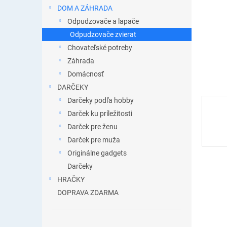
DOM A ZÁHRADA
Odpudzovače a lapače
Odpudzovače zvierat
Chovateľské potreby
Záhrada
Domácnosť
DARČEKY
Darčeky podľa hobby
Darček ku príležitosti
Darček pre ženu
Darček pre muža
Originálne gadgets
Darčeky
HRAČKY
DOPRAVA ZDARMA