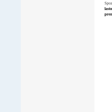
Spoz
last
prem