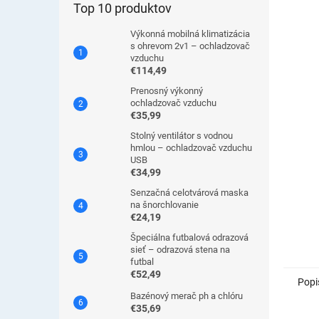
Top 10 produktov
Výkonná mobilná klimatizácia
s ohrevom 2v1 – ochladzovač
vzduchu
€114,49
Prenosný výkonný
ochladzovač vzduchu
€35,99
Stolný ventilátor s vodnou
hmlou – ochladzovač vzduchu
USB
€34,99
Senzačná celotvárová maska
na šnorchlovanie
€24,19
Špeciálna futbalová odrazová
sieť – odrazová stena na
futbal
€52,49
Popi
Bazénový merač ph a chlóru
€35,69