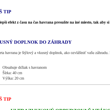
Š TIP
lepší efekt z času na čas havrana presuňte na iné miesto, tak aby s
USNÝ DOPLNOK DO ZÁHRADY
ta havrana je štýlový a vkusný doplnok, ako ozvláštniť vašu záhradu.
Obsahuje držiak s havranom
Šírka: 40 cm
Výška: 20 cm
Š TIP