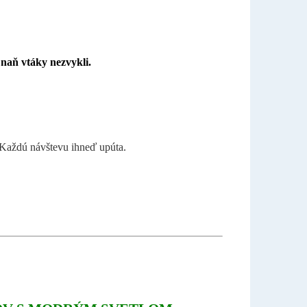
i naň vtáky nezvykli.
 Každú návštevu ihneď upúta.