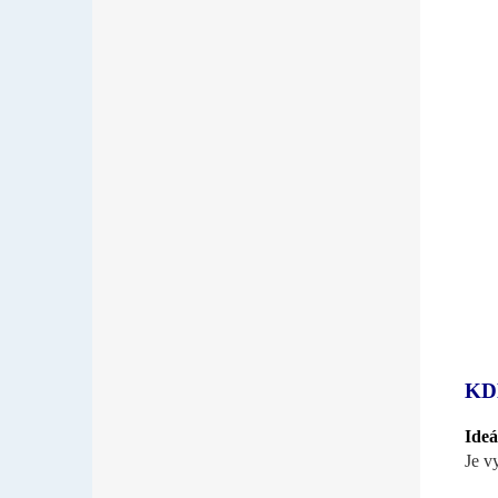
KD
Ideá
Je v