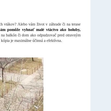
ch vtákov? Alebo vám život v záhrade či na terase
 vám pomôže vyhnať malé vtáctvo ako holuby,
 na balkón či dom ako odpudzovač pred otravným
á kópia je maximálne účinná a efektívna.