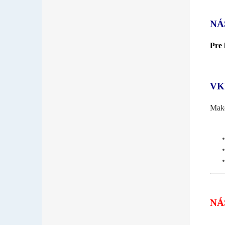
NÁ
Pre 
VK
Make
NÁ