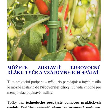
MÔŽETE ZOSTAVIŤ ĽUBOVOĽNÚ
DĹŽKU TYČE A VZÁJOMNE ICH SPÁJAŤ
Túto praktickú podperu – tyčku do paradajok a iných rastlín
je možné zostaviť
do ľubovoľnej dĺžky
.
Sú teda vhodné pre
menej i viac popínavé rastliny.
Tyčky tiež
jednoducho pospájate pomocou praktických
spojok
.
Dokážete vytvoriť
rôzne trojrozmerné podpery
,