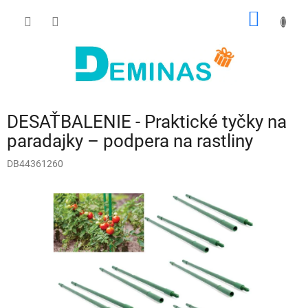
Prejsť
NÁKU
na
obsah
KOŠÍK
DESAŤBALENIE - Praktické tyčky na
paradajky – podpera na rastliny
DB44361260