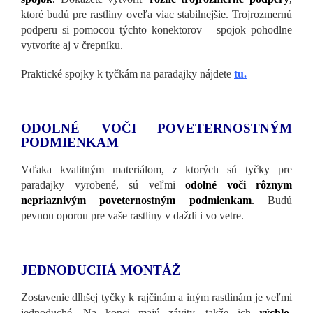
ktoré budú pre rastliny oveľa viac stabilnejšie. Trojrozmernú
podperu si pomocou týchto konektorov – spojok pohodlne
vytvoríte aj v črepníku.
Praktické spojky k tyčkám na paradajky nájdete
tu.
ODOLNÉ VOČI POVETERNOSTNÝM
PODMIENKAM
Vďaka kvalitným materiálom, z ktorých sú tyčky pre
paradajky vyrobené, sú veľmi
odolné voči rôznym
nepriaznivým poveternostným podmienkam
.
Budú
pevnou oporou pre vaše rastliny v daždi i vo vetre.
JEDNODUCHÁ MONTÁŽ
Zostavenie dlhšej tyčky k rajčinám a iným rastlinám je veľmi
jednoduché. Na konci majú závity, takže ich
rýchlo,