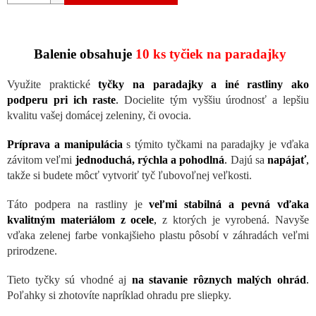
Balenie obsahuje
10 ks tyčiek na paradajky
Využite praktické
tyčky na paradajky a iné rastliny ako
podperu pri ich raste
.
Docielite tým vyššiu úrodnosť a lepšiu
kvalitu vašej domácej zeleniny, či ovocia.
Príprava a manipulácia
s týmito tyčkami na paradajky je vďaka
závitom veľmi
jednoduchá, rýchla a pohodlná
.
Dajú sa
napájať
,
takže si budete môcť vytvoriť tyč ľubovoľnej veľkosti.
Táto podpera na rastliny je
veľmi stabilná a pevná vďaka
kvalitným materiálom z ocele
,
z ktorých je vyrobená. Navyše
vďaka zelenej farbe vonkajšieho plastu pôsobí v záhradách veľmi
prirodzene.
Tieto tyčky sú vhodné aj
na stavanie rôznych malých ohrád
.
Poľahky si zhotovíte napríklad ohradu pre sliepky.