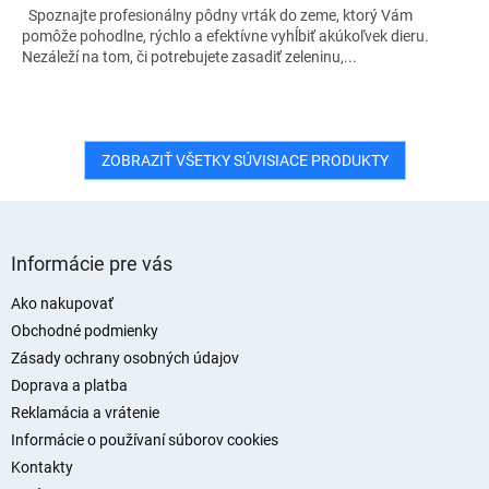
Spoznajte profesionálny pôdny vrták do zeme, ktorý Vám
pomôže pohodlne, rýchlo a efektívne vyhĺbiť akúkoľvek dieru.
Nezáleží na tom, či potrebujete zasadiť zeleninu,...
ZOBRAZIŤ VŠETKY SÚVISIACE PRODUKTY
Z
á
Informácie pre vás
p
ä
Ako nakupovať
t
Obchodné podmienky
i
Zásady ochrany osobných údajov
e
Doprava a platba
Reklamácia a vrátenie
Informácie o používaní súborov cookies
Kontakty