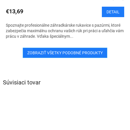
€13,69
DETAIL
Spoznajte profesionálne záhradkárske rukavice s pazúrmi, ktoré
zabezpečia maximálnu ochranu vašich rúk pri práci a uľahčia vám
prácu v záhrade. Vďaka špeciálnym...
ZOBRAZIŤ VŠETKY PODOBNÉ PRODUKTY
Súvisiaci tovar