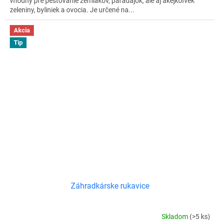
vhodný pre pestovanie zemiakov, paradajok, ale aj akejkoľvek
zeleniny, byliniek a ovocia. Je určené na...
Akcia
Tip
Záhradkárske rukavice
Skladom
(>5 ks)