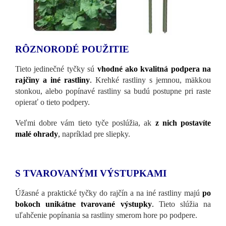
RÔZNORODÉ POUŽITIE
Tieto jedinečné tyčky sú
vhodné ako kvalitná podpera na
rajčiny a iné rastliny
.
Krehké rastliny s jemnou, mäkkou
stonkou, alebo popínavé rastliny sa budú postupne pri raste
opierať o tieto podpery.
Veľmi dobre vám tieto tyče poslúžia, ak
z nich postavíte
malé ohrady
,
napríklad pre sliepky.
S TVAROVANÝMI VÝSTUPKAMI
Úžasné a praktické tyčky do rajčín a na iné rastliny majú
po
bokoch unikátne tvarované výstupky
.
Tieto slúžia na
uľahčenie popínania sa rastliny smerom hore po podpere.