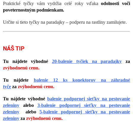
Praktické tyčky vám vydržia celé roky vďaka
odolnosti voči
poveternostným podmienkam.
Určite si tieto tyčky na paradajky – podperu na rastliny zamilujete.
NÁŠ TIP
Tu nájdete výhodné
20-balenie tyčiek na paradajky
za
zvýhodnenú cenu.
Tu nájdete
balenie 12 ks konektorov na záhradné
tyče
za
zvýhodnenú cenu.
Tu nájdete výhodné
balenie podpornej sieťky na pestovanie
zeleniny
alebo
3-balenie podpornej sieťky na pestovanie
zeleniny
alebo
5-balenie podpornej sieťky na pestovanie
zeleniny
za
zvýhodnenú cenu.