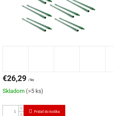
€26,29
/ ks
Jednotková
Skladom
(>5 ks)
cena:
Pridať do košíka