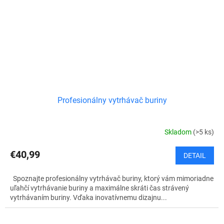
Profesionálny vytrhávač buriny
Skladom
(>5 ks)
€40,99
DETAIL
Spoznajte profesionálny vytrhávač buriny, ktorý vám mimoriadne
uľahčí vytrhávanie buriny a maximálne skráti čas strávený
vytrhávaním buriny. Vďaka inovatívnemu dizajnu...