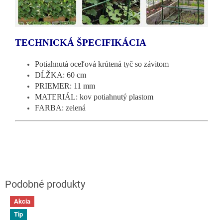
TECHNICKÁ ŠPECIFIKÁCIA
Potiahnutá oceľová krútená tyč so závitom
DĹŽKA: 60 cm
PRIEMER: 11 mm
MATERIÁL: kov potiahnutý plastom
FARBA: zelená
Akcia
Tip