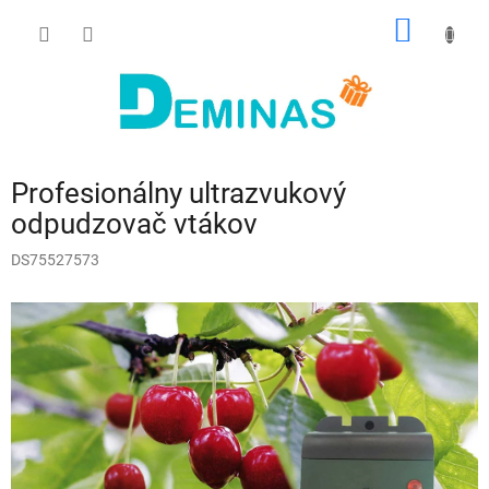
Prejsť
NÁKU
na
obsah
KOŠÍK
Profesionálny ultrazvukový
odpudzovač vtákov
DS75527573