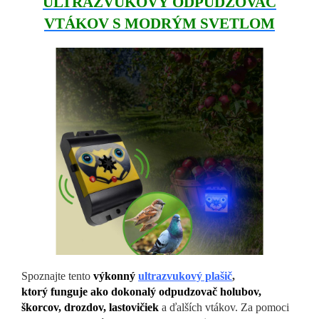
ULTRAZVUKOVÝ ODPUDZOVAČ
VTÁKOV S MODRÝM SVETLOM
Spoznajte tento
výkonný
ultrazvukový plašič
,
ktorý funguje ako dokonalý odpudzovač holubov,
škorcov, drozdov, lastovičiek
a ďalších vtákov. Za pomoci