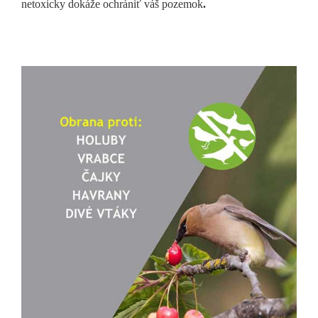
netoxicky dokáže ochrániť váš pozemok
.