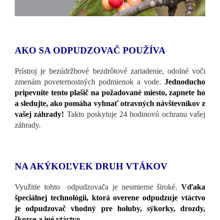
AKO SA ODPUDZOVAČ POUŽÍVA
Prístroj je bezúdržbové bezdrôtové zariadenie, odolné voči
zmenám poveternostných podmienok a vode.
Jednoducho
pripevnite tento plašič na požadované miesto, zapnete ho
a sledujte, ako pomáha vyhnať otravných návštevníkov z
vašej záhrady!
Takto poskytuje 24 hodinovú ochranu vašej
záhrady.
NA AKÝKOĽVEK DRUH VTÁKOV
Využitie tohto odpudzovača je nesmierne široké.
Vďaka
špeciálnej technológii, ktorá overene odpudzuje vtáctvo
je odpudzovač vhodný pre holuby, sýkorky, drozdy,
škorce a iné vtáctvo.