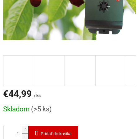
€44,99
/ ks
Jednotková
Skladom
(>5 ks)
cena:
Pridať do košíka