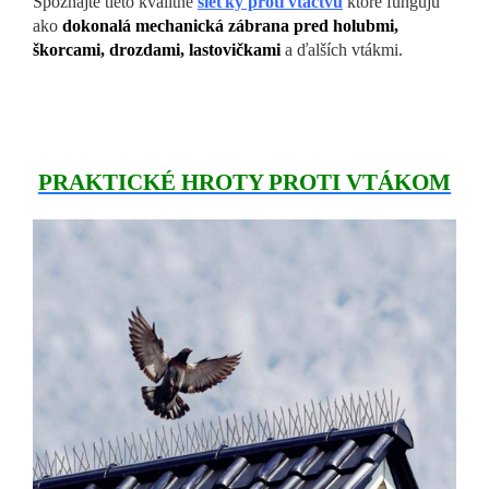
Spoznajte tieto kvalitné
sieťky proti vtáctvu
ktoré fungujú
ako
dokonalá mechanická zábrana pred holubmi,
škorcami, drozdami, lastovičkami
a ďalších vtákmi.
PRAKTICKÉ HROTY PROTI VTÁKOM