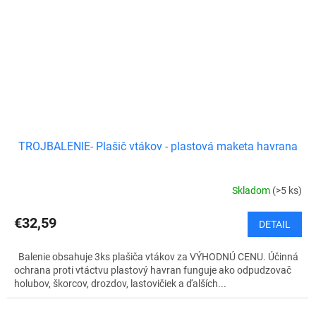
TROJBALENIE- Plašič vtákov - plastová maketa havrana
Skladom
(>5 ks)
€32,59
DETAIL
Balenie obsahuje 3ks plašiča vtákov za VÝHODNÚ CENU. Účinná
ochrana proti vtáctvu plastový havran funguje ako odpudzovač
holubov, škorcov, drozdov, lastovičiek a ďalších...