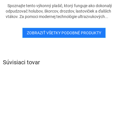
Spoznajte tento výkonný plašič, ktorý funguje ako dokonalý
odpudzovač holubov, škorcov, drozdov, lastovičiek a ďalších
vtákov. Za pomoci modernej technológie ultrazvukových...
ZOBRAZIŤ VŠETKY PODOBNÉ PRODUKTY
Súvisiaci tovar