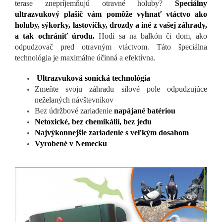
terase znepríjemňujú otravné holuby?
Špeciálny
ultrazvukový plašič vám pomôže vyhnať vtáctvo ako
holuby, sýkorky, lastovičky, drozdy a iné z vašej záhrady,
a tak ochrániť úrodu.
Hodí sa na balkón či dom, ako
odpudzovač pred otravným vtáctvom. Táto špeciálna
technológia je maximálne účinná a efektívna.
Ultrazvuková sonická technológia
Zmeňte svoju záhradu silové pole odpudzujúce
neželaných návštevníkov
Bez údržbové zariadenie
napájané batériou
Netoxické, bez chemikálií, bez jedu
Najvýkonnejšie zariadenie s veľkým dosahom
Vyrobené v Nemecku