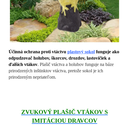
Účinná ochrana proti vtáctvu
plastový sokol
funguje ako
odpudzovač holubov, škorcov, drozdov, lastovičiek a
ďalších vtákov
.
Plašič vtáctva a holubov funguje na báze
prirodzených inštinktov vtáctva, pretože sokol je ich
prirodzeným nepriateľom.
ZVUKOVÝ PLAŠIČ VTÁKOV S
IMITÁCIOU DRAVCOV