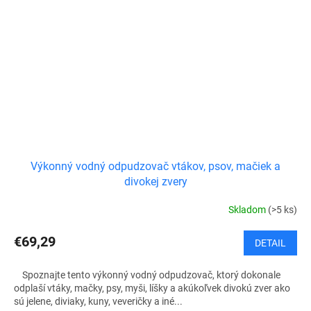
Výkonný vodný odpudzovač vtákov, psov, mačiek a
divokej zvery
Skladom
(>5 ks)
€69,29
DETAIL
Spoznajte tento výkonný vodný odpudzovač, ktorý dokonale
odplaší vtáky, mačky, psy, myši, líšky a akúkoľvek divokú zver ako
sú jelene, diviaky, kuny, veveričky a iné...