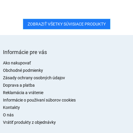
ZOBRAZIŤ VŠETKY SÚVISIACE PRODUKTY
Z
á
Informácie pre vás
p
ä
Ako nakupovať
t
Obchodné podmienky
i
Zásady ochrany osobných údajov
e
Doprava a platba
Reklamácia a vrátenie
Informácie o používaní súborov cookies
Kontakty
O nás
Vrátiť produkty z objednávky