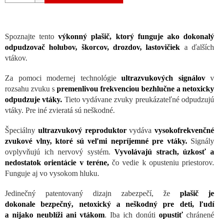
Spoznajte tento
výkonný plašič, ktorý funguje ako dokonalý
odpudzovač holubov, škorcov, drozdov, lastovičiek
a ďalších
vtákov.
Za pomoci modernej technológie
ultrazvukových signálov
v
rozsahu zvuku s
premenlivou frekvenciou bezhlučne a netoxicky
odpudzuje vtáky.
Tieto vydávane zvuky preukázateľné odpudzujú
vtáky. Pre iné zvieratá sú neškodné.
Špeciálny
ultrazvukový reproduktor
vydáva
vysokofrekvenčné
zvukové vlny, ktoré sú veľmi nepríjemné pre vtáky.
Signály
ovplyvňujú ich nervový systém.
Vyvolávajú strach, úzkosť a
nedostatok orientácie v teréne,
čo vedie k opusteniu priestorov.
Funguje aj vo vysokom hluku.
Jedinečný patentovaný dizajn zabezpečí, že
plašič je
dokonale bezpečný, netoxický a neškodný pre deti, ľudí
a nijako neublíži ani vtákom
. Iba ich donúti
opustiť
chránené