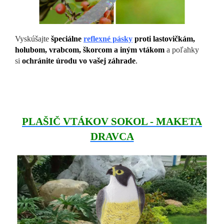
Vyskúšajte
špeciálne
reflexné pásky
proti lastovičkám,
holubom, vrabcom, škorcom a iným vtákom
a poľahky
si
ochránite úrodu vo vašej záhrade
.
PLAŠIČ VTÁKOV SOKOL - MAKETA
DRAVCA