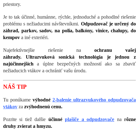
priestory.
Je to tak účinné, humánne, rýchle, jednoduché a pohodlné riešenie
problému s nežiaducimi návštevníkmi.
Odpudzovač je určený do
záhrad, parkov, sadov, na polia, balkóny, vinice, chalupy, do
kempov
a iné exteriéri.
Najefektívnejšie riešenie na
ochranu vašej
záhrady. Ultrazvuková sonická technológia je jednou z
najúčinnejších
a úplne bezpečných možností ako sa zbaviť
nežiaducich vtákov a ochrániť vašu úrodu.
NÁŠ TIP
Tu ponúkame
výhodné
2-balenie ultrazvukového odpudzovača
vtákov
za
zvýhodnenú cenu.
Pozrite si tiež dalšie
účinné
plašiče a odpudzovače
na
r
ôzne
druhy zvierat a hmyzu.