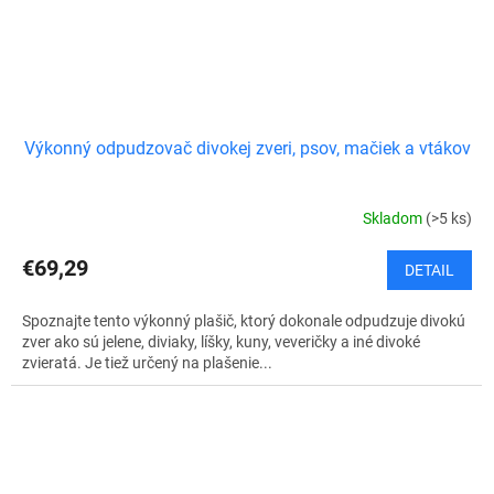
Výkonný odpudzovač divokej zveri, psov, mačiek a vtákov
Skladom
(>5 ks)
€69,29
DETAIL
Spoznajte tento výkonný plašič, ktorý dokonale odpudzuje divokú
zver ako sú jelene, diviaky, líšky, kuny, veveričky a iné divoké
zvieratá. Je tiež určený na plašenie...