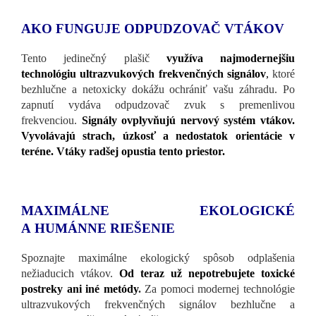
AKO FUNGUJE ODPUDZOVAČ VTÁKOV
Tento jedinečný plašič
využíva najmodernejšiu
technológiu ultrazvukových frekvenčných signálov
,
ktoré
bezhlučne a netoxicky dokážu ochrániť vašu záhradu. Po
zapnutí vydáva odpudzovač zvuk s premenlivou
frekvenciou.
Signály ovplyvňujú nervový systém vtákov.
Vyvolávajú strach, úzkosť a nedostatok orientácie v
teréne. Vtáky radšej opustia tento priestor.
MAXIMÁLNE EKOLOGICKÉ
A HUMÁNNE RIEŠENIE
Spoznajte maximálne ekologický spôsob odplašenia
nežiaducich vtákov.
Od teraz už nepotrebujete toxické
postreky ani iné metódy
.
Za pomoci modernej technológie
ultrazvukových frekvenčných signálov bezhlučne a