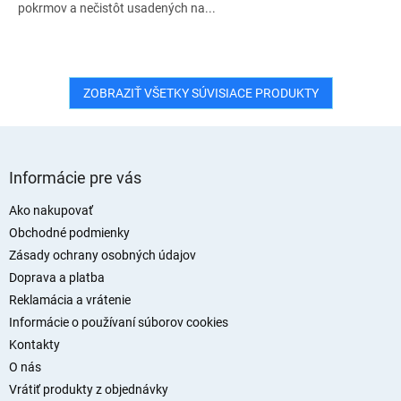
pokrmov a nečistôt usadených na...
ZOBRAZIŤ VŠETKY SÚVISIACE PRODUKTY
Z
á
Informácie pre vás
p
ä
Ako nakupovať
t
Obchodné podmienky
i
Zásady ochrany osobných údajov
e
Doprava a platba
Reklamácia a vrátenie
Informácie o používaní súborov cookies
Kontakty
O nás
Vrátiť produkty z objednávky