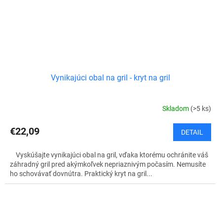
Vynikajúci obal na gril - kryt na gril
Skladom
(>5 ks)
€22,09
DETAIL
Vyskúšajte vynikajúci obal na gril, vďaka ktorému ochránite váš
záhradný gril pred akýmkoľvek nepriaznivým počasím. Nemusíte
ho schovávať dovnútra. Praktický kryt na gril...