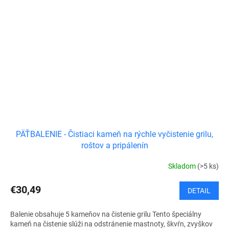
PÄŤBALENIE - Čistiaci kameň na rýchle vyčistenie grilu,
roštov a pripálenín
Skladom
(>5 ks)
€30,49
DETAIL
Balenie obsahuje 5 kameňov na čistenie grilu Tento špeciálny
kameň na čistenie slúži na odstránenie mastnoty, škvŕn, zvyškov