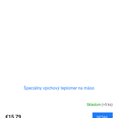
Špeciálny vpichový teplomer na mäso
Skladom
(>5 ks)
€15,79
DETAIL