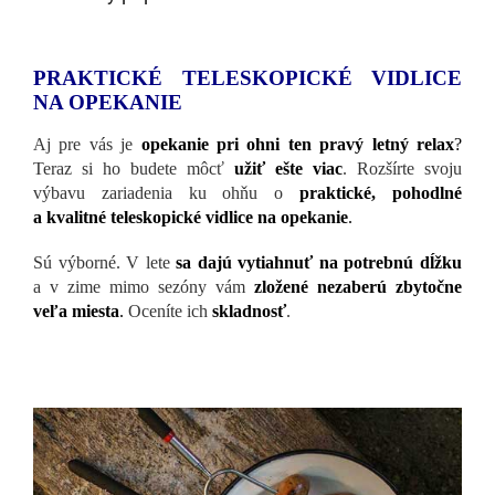
PRAKTICKÉ TELESKOPICKÉ VIDLICE
NA OPEKANIE
Aj pre vás je
opekanie pri ohni ten pravý letný relax
?
Teraz si ho budete môcť
užiť ešte viac
. Rozšírte svoju
výbavu zariadenia ku ohňu o
praktické, pohodlné
a kvalitné teleskopické vidlice na opekanie
.
Sú výborné. V lete
sa dajú vytiahnuť
na potrebnú dĺžku
a v zime mimo sezóny vám
zložené nezaberú zbytočne
veľa miesta
.
Oceníte ich
skladnosť
.