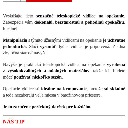
Vyskúšajte tieto
senzačné teleskopické vidlice na opekanie
.
Zabezpečia vám
dokonalú, bezstarostnú a pohodlnú opekačku
.
Ideálne!
Manipulácia
s týmito úžasnými vidlicami na opekanie
je úchvatne
jednoduchá
.
Stačí
vysunúť tyč
a vidlica je pripravená. Žiadna
zbytočná starosť navyše.
Navyše je praktická teleskopická vidlica na opekanie
vyrobená
z vysokokvalitných a odolných materiálov
,
takže ich budete
môcť
používať niekoľko sezón
.
Opekacie vidlice sú
ideálne na kempovanie
,
pretože
sú skladné
a teda nezaberajú veľa miesta v batožinovom priestore.
Je to zaručene perfektný darček pre každého.
NÁŠ TIP