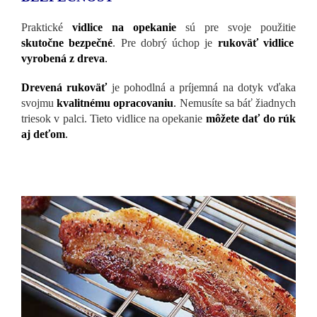
Praktické
vidlice na opekanie
sú pre svoje použitie
skutočne bezpečné
. Pre dobrý úchop je
rukoväť vidlice
vyrobená z dreva
.
Drevená rukoväť
je pohodlná a príjemná na dotyk vďaka
svojmu
kvalitnému opracovaniu
.
Nemusíte sa báť žiadnych
triesok v palci. Tieto vidlice na opekanie
môžete dať do rúk
aj deťom
.