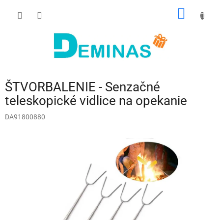
Prejsť
NÁKU
na
obsah
KOŠÍK
ŠTVORBALENIE - Senzačné
teleskopické vidlice na opekanie
DA91800880