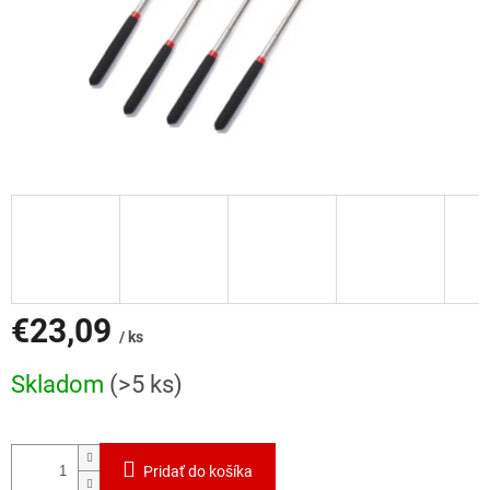
€23,09
/ ks
Jednotková
Skladom
(>5 ks)
cena:
Pridať do košíka