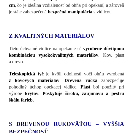
cm
, čo je ideálna vzdialenosť od ohňa pri opekaní, a zároveň
je stále zabezpečená
bezpečná manipulácia
s vidlicou.
Z KVALITNÝCH MATERIÁLOV
Tieto úchvatné vidlice na opekanie sú
vyrobené dôvtipnou
kombináciou vysokokvalitných materiálov
. Kov, plast
a drevo.
Teleskopická tyč
je kvôli odolnosti voči ohňu vyrobená
z kovových materiálov
.
Drevená rúčka
zabezpečuje
pohodlný úchop opekacej vidlice.
Plast
bol použitý pri
výrobe
krytov
.
Poskytuje širokú, zaujímavú a pestrú
škálu farieb.
S DREVENOU RUKOVÄŤOU – VYŠŠIA
BEZPEČNOSŤ