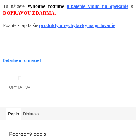
Tu nájdete
výhodné rodinné
8-balenie vidlíc na opekanie
s
DOPRAVOU ZDARMA.
Pozrite si aj ďalšie
produkty a vychytávky na grilovanie
Detailné informácie
OPÝTAŤ SA
Popis
Diskusia
Podrobný popis