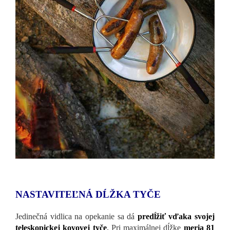
NASTAVITEĽNÁ DĹŽKA TYČE
Jedinečná vidlica na opekanie sa dá
predĺžiť vďaka svojej
teleskopickej kovovej tyče
.
Pri maximálnej dĺžke
meria 81