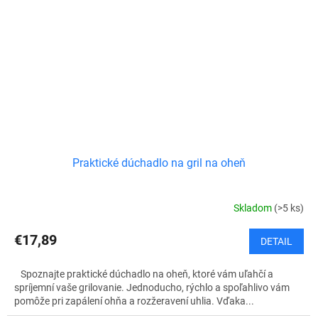
Praktické dúchadlo na gril na oheň
Skladom
(>5 ks)
€17,89
DETAIL
Spoznajte praktické dúchadlo na oheň, ktoré vám uľahčí a
spríjemní vaše grilovanie. Jednoducho, rýchlo a spoľahlivo vám
pomôže pri zapálení ohňa a rozžeravení uhlia. Vďaka...