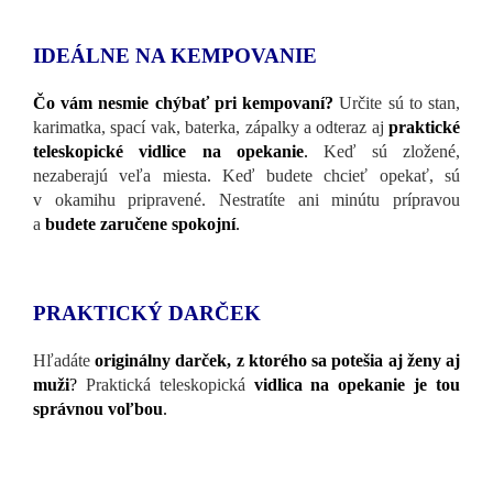
IDEÁLNE NA KEMPOVANIE
Čo vám nesmie chýbať pri kempovaní?
Určite sú to stan,
karimatka, spací vak, baterka, zápalky a odteraz aj
praktické
teleskopické vidlice na opekanie
.
Keď sú zložené,
nezaberajú veľa miesta. Keď budete chcieť opekať, sú
v okamihu pripravené. Nestratíte ani minútu prípravou
a
budete zaručene spokojní
.
PRAKTICKÝ DARČEK
Hľadáte
originálny darček, z ktorého sa potešia aj ženy aj
muži
?
Praktická teleskopická
vidlica na opekanie je tou
správnou voľbou
.