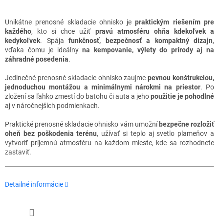
Unikátne prenosné skladacie ohnisko je
praktickým riešením pre
každého
, kto si chce užiť
pravú atmosféru ohňa kdekoľvek a
kedykoľvek
. Spája
funkčnosť, bezpečnosť a kompaktný dizajn
,
vďaka čomu je ideálny
na kempovanie, výlety do prírody aj na
záhradné posedenia
.
Jedinečné prenosné skladacie ohnisko zaujme
pevnou konštrukciou,
jednoduchou montážou a minimálnymi nárokmi na priestor
. Po
zložení sa ľahko zmestí do batohu či auta a jeho
použitie je pohodlné
aj v náročnejších podmienkach.
Praktické prenosné skladacie ohnisko vám umožní
bezpečne rozložiť
oheň bez poškodenia terénu
, užívať si teplo aj svetlo plameňov a
vytvoriť príjemnú atmosféru na každom mieste, kde sa rozhodnete
zastaviť.
Detailné informácie