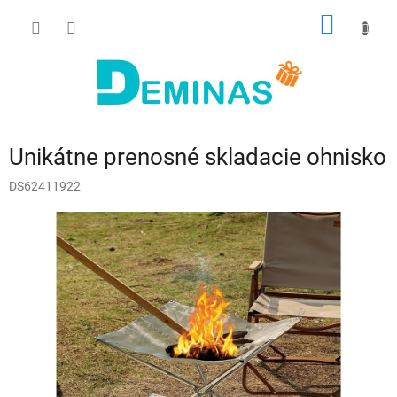
Prejsť
NÁKU
na
obsah
KOŠÍK
Unikátne prenosné skladacie ohnisko
DS62411922