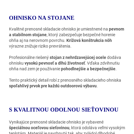
OHNISKO NA STOJANE
Kvalitné prenosné skladacie ohnisko je umiestnené na
pevnom
a stabilnom stojane
, ktorý zabezpečuje bezpečné horenie
ohňa aj na nerovnom povrchu.
Krížová konštrukcia nôh
výrazne znižuje riziko prevrátenia.
Profesionálne riešený
stojan z nehrdzavejúcej ocele
dodáva
ohnisku
vysokú pevnosť a dlhú životnosť
. Vďaka zdvihnutiu
ohňa nad zem je používanie
pohodlnejšie a bezpečnejšie
.
Tento praktický detail robí z prenosného skladacieho ohniska
spoľahlivý prvok pre každú outdoorovú výbavu
.
S KVALITNOU ODOLNOU SIEŤOVINOU
Vynikajúce prenosné skladacie ohnisko je vybavené
špeciálnou oceľovou sieťovinou
, ktorá odoláva veľmi vysokým
teplotám. Materiál je navrhnutý tak, aby zvládol dlhodobé