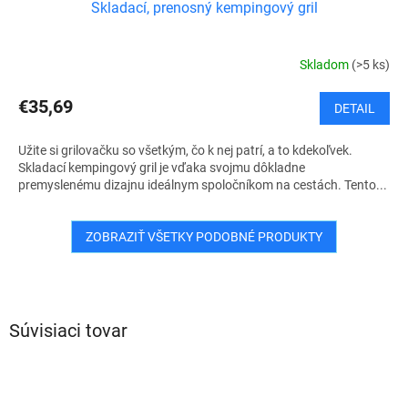
Skladací, prenosný kempingový gril
Skladom
(>5 ks)
€35,69
DETAIL
Užite si grilovačku so všetkým, čo k nej patrí, a to kdekoľvek.
Skladací kempingový gril je vďaka svojmu dôkladne
premyslenému dizajnu ideálnym spoločníkom na cestách. Tento...
ZOBRAZIŤ VŠETKY PODOBNÉ PRODUKTY
Súvisiaci tovar