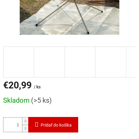
€20,99
/ ks
Jednotková
Skladom
(>5 ks)
cena:
Pridať do košíka