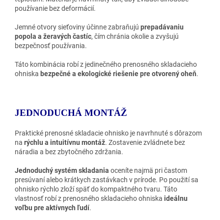
používanie bez deformácií.
Jemné otvory sieťoviny účinne zabraňujú
prepadávaniu
popola a žeravých častíc
, čím chránia okolie a zvyšujú
bezpečnosť používania.
Táto kombinácia robí z jedinečného prenosného skladacieho
ohniska
bezpečné a ekologické riešenie pre otvorený oheň
.
JEDNODUCHÁ MONTÁŽ
Praktické prenosné skladacie ohnisko je navrhnuté s dôrazom
na
rýchlu a intuitívnu montáž
. Zostavenie zvládnete bez
náradia a bez zbytočného zdržania.
Jednoduchý systém skladania
oceníte najmä pri častom
presúvaní alebo krátkych zastávkach v prírode. Po použití sa
ohnisko rýchlo zloží späť do kompaktného tvaru. Táto
vlastnosť robí z prenosného skladacieho ohniska
ideálnu
voľbu pre aktívnych ľudí
.