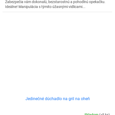
Zabezpečia vám dokonalú, bezstarostnú a pohodlnú opekačku.
Ideálne! Manipulácia s týmito úžasnými vidlicami...
Jedinečné dúchadlo na gril na oheň
Skladom
(>5 ks)