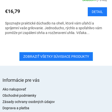
€16,79
DETAIL
Spoznajte praktické dúchadlo na oheň, ktoré vám uľahčí a
spríjemní vaše grilovanie. Jednoducho, rýchlo a spoľahlivo vám
pomôže pri zapálení ohňa a rozžeravení uhlia. Vďaka...
ZOBRAZIŤ VŠETKY SÚVISIACE PRODUKTY
Z
á
Informácie pre vás
p
ä
Ako nakupovať
t
Obchodné podmienky
i
Zásady ochrany osobných údajov
e
Doprava a platba