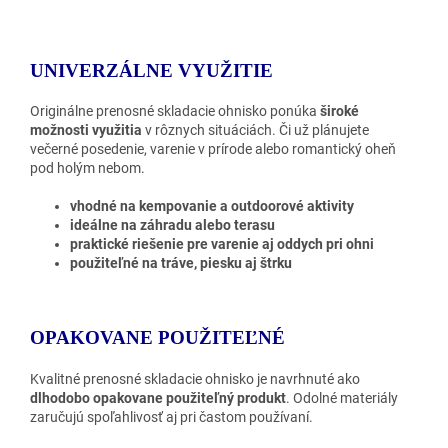
UNIVERZÁLNE VYUŽITIE
Originálne prenosné skladacie ohnisko ponúka
široké
možnosti využitia
v rôznych situáciách. Či už plánujete
večerné posedenie, varenie v prírode alebo romantický oheň
pod holým nebom.
vhodné na kempovanie a outdoorové aktivity
ideálne na záhradu alebo terasu
praktické riešenie pre varenie aj oddych pri ohni
použiteľné na tráve, piesku aj štrku
OPAKOVANE POUŽITEĽNÉ
Kvalitné prenosné skladacie ohnisko je navrhnuté ako
dlhodobo opakovane použiteľný produkt
. Odolné materiály
zaručujú spoľahlivosť aj pri častom používaní.