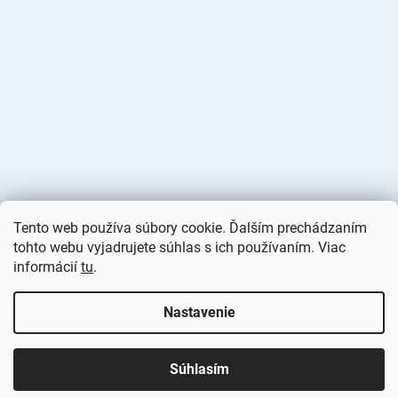
Tento web používa súbory cookie. Ďalším prechádzaním
tohto webu vyjadrujete súhlas s ich používaním. Viac
informácií
tu
.
Vytvoril Shoptet
Nastavenie
Copyright 2026
Deminas
. Všetky práva vyhradené.
Upraviť
nastavenie cookies
Súhlasím