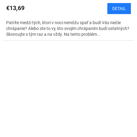
€13,69
DETAIL
Patríte medzi tých, ktorí v noci nemôžu spať a budí Vás niečie
chrápanie? Alebo ste to vy, kto svojím chrápaním budí ostatných?
Skoncujte s tým raz a na vždy. Na tento problém...