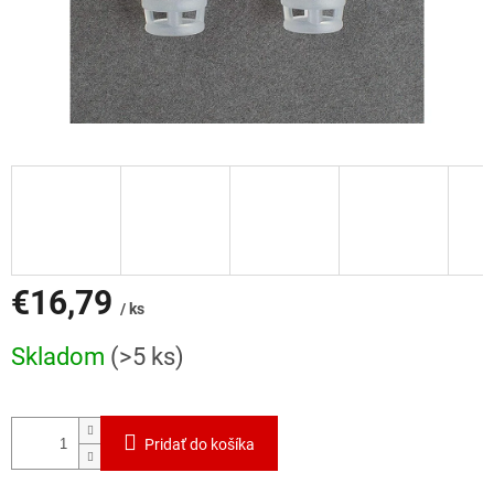
€16,79
/ ks
Jednotková
Skladom
(>5 ks)
cena:
Pridať do košíka