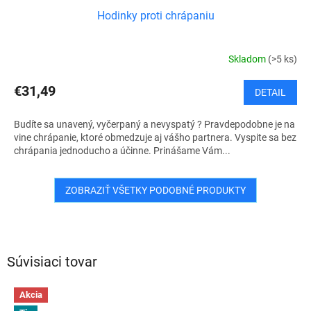
Hodinky proti chrápaniu
Skladom
(>5 ks)
€31,49
DETAIL
Budíte sa unavený, vyčerpaný a nevyspatý ? Pravdepodobne je na
vine chrápanie, ktoré obmedzuje aj vášho partnera. Vyspite sa bez
chrápania jednoducho a účinne. Prinášame Vám...
ZOBRAZIŤ VŠETKY PODOBNÉ PRODUKTY
Súvisiaci tovar
Akcia