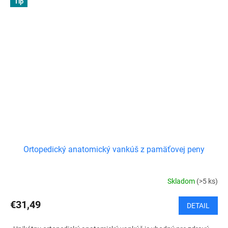
Tip
Ortopedický anatomický vankúš z pamäťovej peny
Skladom
(>5 ks)
€31,49
DETAIL