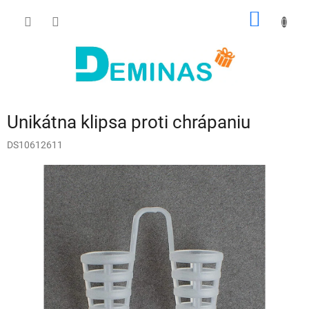
Prejsť
NÁKU
na
obsah
KOŠÍK
Unikátna klipsa proti chrápaniu
DS10612611