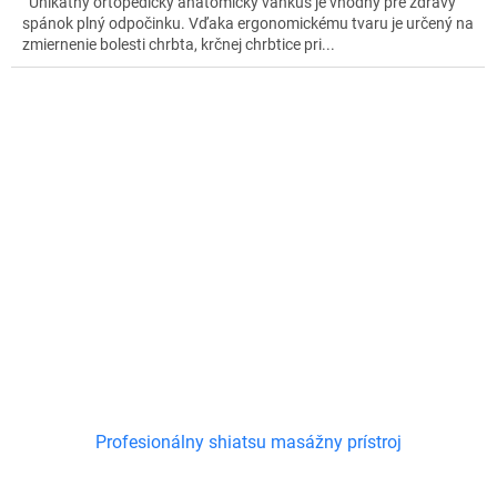
Unikátny ortopedický anatomický vankúš je vhodný pre zdravý
spánok plný odpočinku. Vďaka ergonomickému tvaru je určený na
zmiernenie bolesti chrbta, krčnej chrbtice pri...
Profesionálny shiatsu masážny prístroj