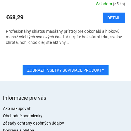
Skladom
(>5 ks)
€68,29
DETAIL
Profesionálny shiatsu masážny prístroj pre dokonalú a hĺbkovú
masáž všetkých svalových častí. Ak trpíte bolesťami krku, svalov,
chrbta, nôh, chodidiel, ste aktívny...
ZOBRAZIŤ VŠETKY SÚVISIACE PRODUKTY
Z
á
Informácie pre vás
p
ä
Ako nakupovať
t
Obchodné podmienky
i
Zásady ochrany osobných údajov
e
Doprava a platba