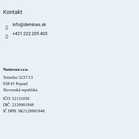
Kontakt
info
@
deminas.sk
+421 222 205 403
Naturzon s.r.o.
Tolstého 3237/13
058 01 Poprad
Slovenská republika
IČO: 52131050
DIČ: 2120901948
IČ DPH: SK2120901948