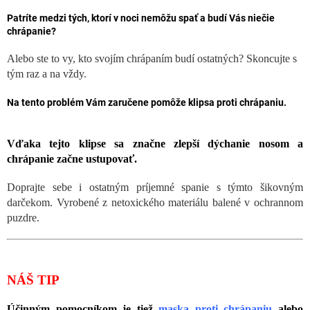
Patríte medzi tých, ktorí v noci nemôžu spať a budí Vás niečie
chrápanie?
Alebo ste to vy, kto svojím chrápaním budí ostatných? Skoncujte s
tým raz a na vždy.
Na tento problém Vám
zaručene pomôže klipsa proti chrápaniu.
Vďaka tejto klipse sa značne zlepší dýchanie nosom a
chrápanie začne ustupovať.
Doprajte sebe i ostatným príjemné spanie s týmto šikovným
darčekom. Vyrobené z netoxického materiálu balené v ochrannom
puzdre.
NÁŠ TIP
Účinným pomocníkom je tiež
maska ​​proti chrápaniu
alebo