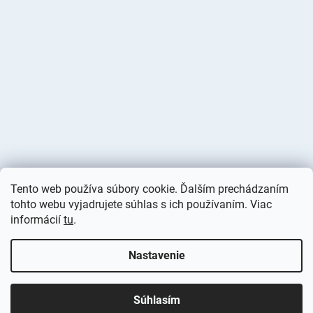
Tento web používa súbory cookie. Ďalším prechádzaním
tohto webu vyjadrujete súhlas s ich používaním. Viac
informácií
tu
.
Vytvoril Shoptet
Nastavenie
Copyright 2026
Deminas
. Všetky práva vyhradené.
Upraviť
nastavenie cookies
Súhlasím