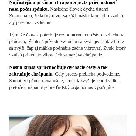
Najčastejšou príčinou chrápania je zlá priechodnosť
nosa počas spánku.
Následne človek dýcha ústami.
Znamená to, že krčný otvor sa zúži, následkom toho vzniká
zlý priechod vzduchu.
Tým, že človek potrebuje rovnomerné množstvo vzduchu v
pľúcach, rýchlosť prívodu vzduchu sa zvyšuje. Tlak v hrdle
sa zvýši, čap aj mäkké podnebie začne vibrovať. Zvuk, ktorý
vzniká pri týchto vibráciách sa nazýva chrápanie.
Nosná klipsa
spriechodňuje
dýchacie cesty a tak
zabraňuje chrápaniu.
Celý proces prebieha podvedome.
Samotný spánok nenarušuje, naopak
zvyšuje jeho kvalitu
,
pretože chrápanie je pre ľudský organizmus vysiľujúce.