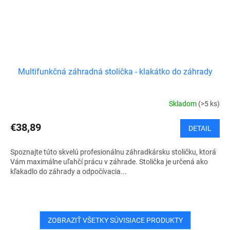
Multifunkčná záhradná stolička - klakátko do záhrady
Skladom
(>5 ks)
€38,89
DETAIL
Spoznajte túto skvelú profesionálnu záhradkársku stoličku, ktorá
Vám maximálne uľahčí prácu v záhrade. Stolička je určená ako
kľakadlo do záhrady a odpočívacia...
ZOBRAZIŤ VŠETKY SÚVISIACE PRODUKTY