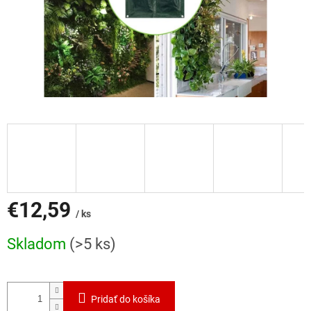
€12,59
/ ks
Jednotková
Skladom
(>5 ks)
cena:
Pridať do košíka