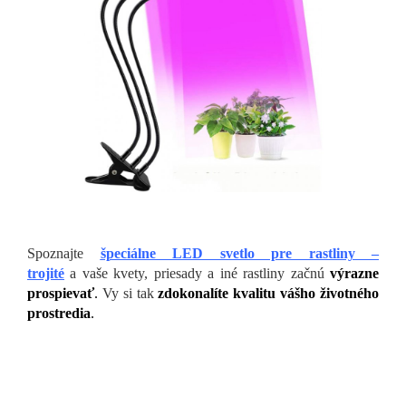
Spoznajte
špeciálne LED svetlo pre rastliny –
trojité
a vaše kvety, priesady a iné rastliny začnú
výrazne
prospievať
.
Vy si tak
zdokonalíte kvalitu vášho životného
prostredia
.