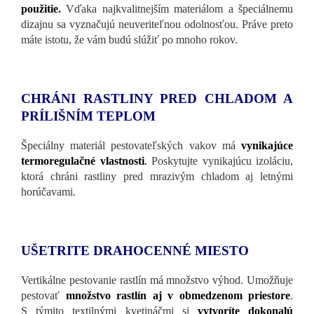
použitie
.
Vďaka najkvalitnejším materiálom a špeciálnemu
dizajnu sa vyznačujú neuveriteľnou odolnosťou. Práve preto
máte istotu, že vám budú slúžiť po mnoho rokov.
CHRÁNI RASTLINY PRED CHLADOM A
PRÍLIŠNÍM TEPLOM
Špeciálny materiál pestovateľských vakov má
vynikajúce
termoregulačné vlastnosti
.
Poskytujte vynikajúcu izoláciu,
ktorá chráni rastliny pred mrazivým chladom aj letnými
horúčavami.
UŠETRITE DRAHOCENNÉ MIESTO
Vertikálne pestovanie rastlín má množstvo výhod. Umožňuje
pestovať
množstvo rastlín aj v obmedzenom priestore
.
S týmito textilnými kvetináčmi si
vytvoríte dokonalú