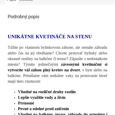
Podrobný popis
UNIKÁTNE KVETINÁČE NA STENU
Túžite po vlastnom bylinkovom záhone, ale nemáte záhradu
alebo čas na jej obrábanie? Chcete pestovať bylinky alebo
okrasné rastliny na balkóne či terase? Zápasíte s nedostatkom
miesta? Týmito jedinečnými
závesnými kvetináčmi si
vytvoríte váš záhon plný kvetov na dvore
, v byte alebo na
balkóne. Prinášame vám unikátne vaky na pestovanie ktoré
majú tieto vlastnosti:
Vhodné na rozličné druhy rastlín
Lepšie využitie vody a živín
Prenosné
Pevné a odolné proti zničeniu
Vhodné na balkóny, terasy, záhrady do exteriéru i