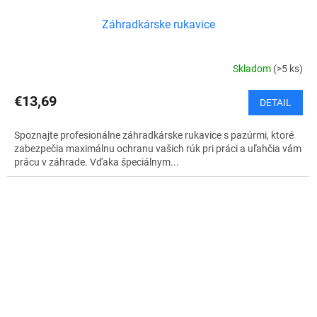
Záhradkárske rukavice
Skladom
(>5 ks)
€13,69
DETAIL
Spoznajte profesionálne záhradkárske rukavice s pazúrmi, ktoré
zabezpečia maximálnu ochranu vašich rúk pri práci a uľahčia vám
prácu v záhrade. Vďaka špeciálnym...