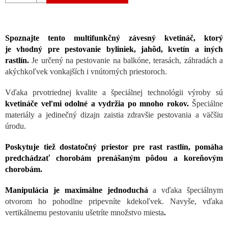
Spoznajte tento multifunkčný závesný kvetináč, ktorý
je vhodný pre pestovanie byliniek, jahôd, kvetín a iných
rastlín.
Je určený na pestovanie na balkóne, terasách, záhradách a
akýchkoľvek vonkajších i vnútorných priestoroch.
Vďaka prvotriednej kvalite a špeciálnej technológii výroby sú
kvetináče veľmi odolné a vydržia po mnoho rokov.
Špeciálne
materiály a jedinečný dizajn zaistia zdravšie pestovania a väčšiu
úrodu.
Poskytuje tiež dostatočný priestor pre rast rastlín, pomáha
predchádzať chorobám prenášaným pôdou a koreňovým
chorobám.
Manipulácia je maximálne jednoduchá
a vďaka špeciálnym
otvorom ho pohodlne pripevníte kdekoľvek. Navyše, vďaka
vertikálnemu pestovaniu ušetríte množstvo miesta
.