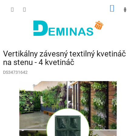
Prejsť
NÁKU
na
obsah
KOŠÍK
Vertikálny závesný textilný kvetináč
na stenu - 4 kvetináč
DS34731642