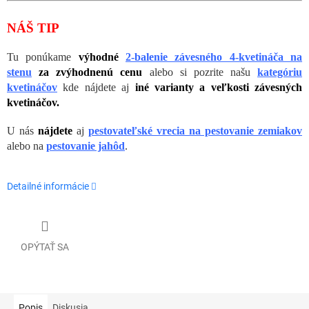
NÁŠ TIP
Tu ponúkame
výhodné
2-balenie závesného 4-kvetináča na
stenu
za zvýhodnenú cenu
alebo si pozrite našu
kategóriu
kvetináčov
kde nájdete aj
iné varianty a veľkosti závesných
kvetináčov.
U nás
nájdete
aj
pestovateľské vrecia na pestovanie zemiakov
alebo na
pestovanie jahôd
.
Detailné informácie
OPÝTAŤ SA
Popis
Diskusia