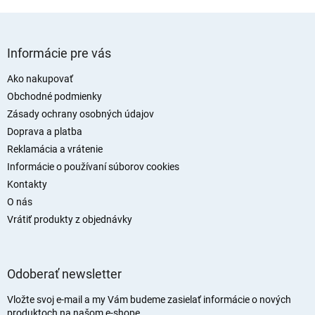
Z
á
Informácie pre vás
p
ä
Ako nakupovať
t
Obchodné podmienky
i
Zásady ochrany osobných údajov
e
Doprava a platba
Reklamácia a vrátenie
Informácie o používaní súborov cookies
Kontakty
O nás
Vrátiť produkty z objednávky
Odoberať newsletter
Vložte svoj e-mail a my Vám budeme zasielať informácie o nových
produktoch na našom e-shope.