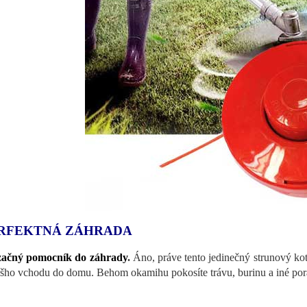
RFEKTNÁ ZÁHRADA
začný pomocník do záhrady
.
Áno, práve tento jedinečný strunový ko
ášho vchodu do domu. Behom okamihu pokosíte trávu, burinu a iné pora