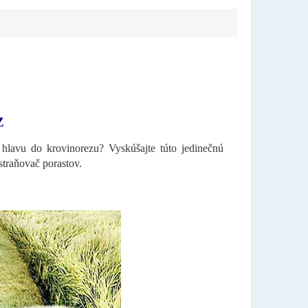
Z
hlavu do krovinorezu? Vyskúšajte túto jedinečnú
straňovač porastov.