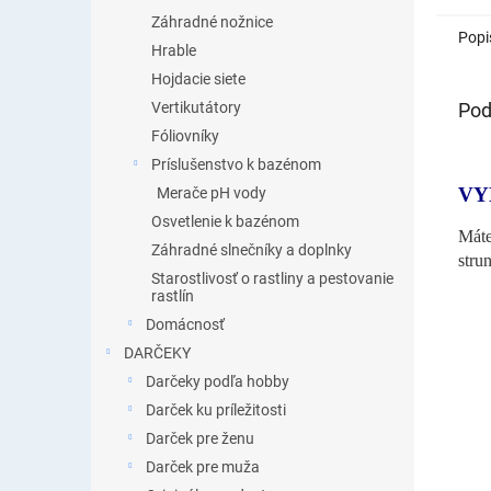
Záhradné nožnice
Popi
Hrable
Hojdacie siete
Pod
Vertikutátory
Fóliovníky
Príslušenstvo k bazénom
VY
Merače pH vody
Osvetlenie k bazénom
Máte
Záhradné slnečníky a doplnky
stru
Starostlivosť o rastliny a pestovanie
rastlín
Domácnosť
DARČEKY
Darčeky podľa hobby
Darček ku príležitosti
Darček pre ženu
Darček pre muža