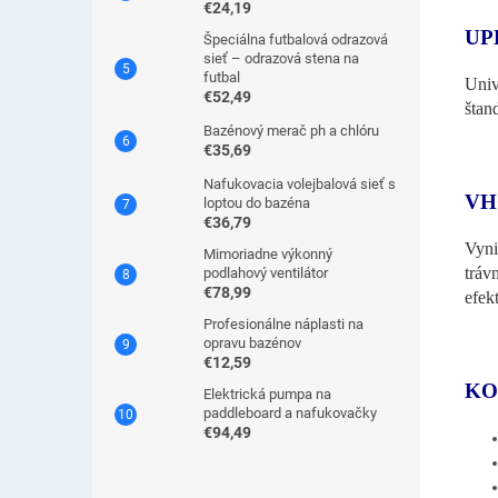
€24,19
UP
Špeciálna futbalová odrazová
sieť – odrazová stena na
futbal
Univ
€52,49
štan
Bazénový merač ph a chlóru
€35,69
Nafukovacia volejbalová sieť s
VH
loptou do bazéna
€36,79
Vyni
Mimoriadne výkonný
tráv
podlahový ventilátor
€78,99
efek
Profesionálne náplasti na
opravu bazénov
€12,59
KO
Elektrická pumpa na
paddleboard a nafukovačky
€94,49