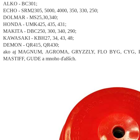
ALKO - BC301;
ECHO - SRM2305, 5000, 4000, 350, 330, 250;
DOLMAR - MS25,30,340;
HONDA - UMK425, 435, 431;
MAKITA - DBC250, 300, 340, 290;
KAWASAKI - KBH27, 34, 43, 48;
DEMON - QR415, QR430;
ako aj MAGNUM, AGROMA, GRYZZLY, FLO BYG, CYG
MASTIFF, GUDE a mnoho ďalších.