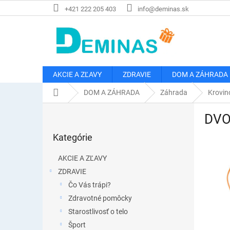
Prejsť
+421 222 205 403
info@deminas.sk
na
obsah
AKCIE A ZĽAVY
ZDRAVIE
DOM A ZÁHRADA
Domov
DOM A ZÁHRADA
Záhrada
Krovin
B
DVOJ
o
Preskočiť
č
Kategórie
kategórie
n
ý
AKCIE A ZĽAVY
p
ZDRAVIE
a
Čo Vás trápi?
n
e
Zdravotné pomôcky
l
Starostlivosť o telo
Šport