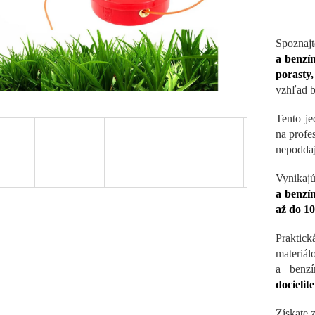
Spoznaj
a benzí
porasty
vzhľad 
Tento je
na profe
nepoddaj
Vynika
a benzí
až do 1
Praktic
materiál
a benz
docielit
Získate 