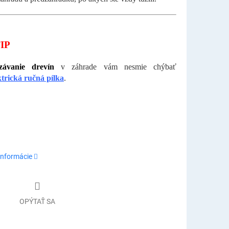
IP
závanie drevín
v záhrade vám nesmie chýbať
ktrická ručná pílka
.
informácie
OPÝTAŤ SA