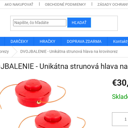
AKO NAKUPOVAŤ
OBCHODNÉ PODMIENKY
ZÁSADY OCHRAN
HĽADAŤ
DARČEKY
HRAČKY
DOPRAVA ZDARMA
Kontakt
orezy
DVOJBALENIE - Unikátna strunová hlava na krovinorez
BALENIE - Unikátna strunová hlava na
€30
Jednotk
Skla
cena: