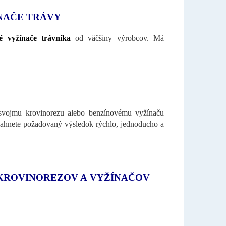
ÍNAČE TRÁVY
é vyžínače
trávnika
od väčšiny výrobcov. Má
 svojmu krovinorezu alebo benzínovému vyžínaču
hnete požadovaný výsledok rýchlo, jednoducho a
 KROVINOREZOV A VYŽÍNAČOV