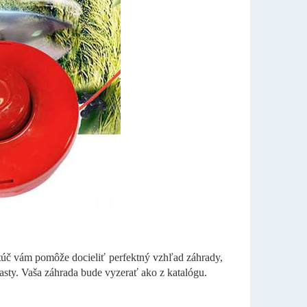
túč vám pomôže docieliť perfektný vzhľad záhrady,
sty. Vaša záhrada bude vyzerať ako z katalógu.