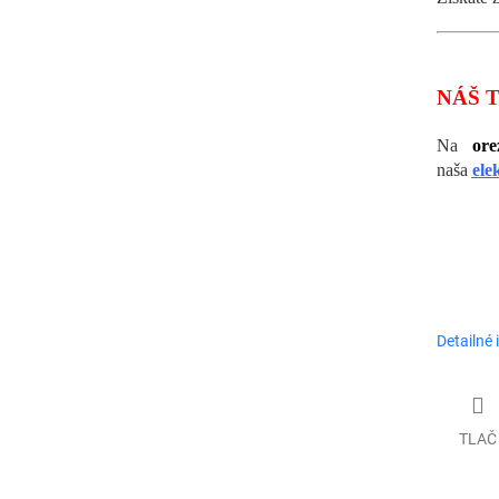
NÁŠ T
Na
ore
naša
ele
Detailné 
TLAČ