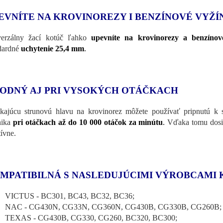
EVNÍTE NA KROVINOREZY I BENZÍNOVÉ VYŽ
erzálny žací kotúč ľahko
upevníte na krovinorezy a benzínov
dardné
uchytenie 25,4 mm
.
ODNÝ AJ PRI VYSOKÝCH OTÁČKACH
kajúcu strunovú hlavu na krovinorez môžete používať pripnutú k
nika
pri otáčkach až do 10 000 otáčok za minútu
.
Vďaka tomu dosia
tívne.
MPATIBILNÁ S NASLEDUJÚCIMI VÝROBCAMI
VICTUS - BC301, BC43, BC32, BC36;
NAC - CG430N, CG33N, CG360N, CG430B, CG330B, CG260B;
TEXAS - CG430B, CG330, CG260, BC320, BC300;