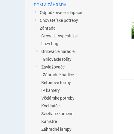
DOM A ZÁHRADA
Odpudzovače a lapače
Chovateľské potreby
Záhrada
Grow It - vypestuj si
Lazy bag
Grilovacie náradie
Grilovacie rošty
Zavlažovače
Záhradné hadice
Betónové formy
IP kamery
Včelárske potreby
Kvetináče
Svietiace kamene
Kanistre
Záhradné lampy