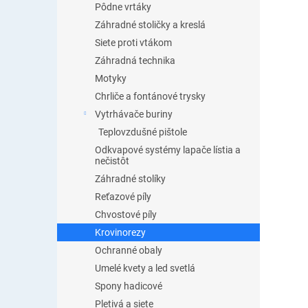
Pôdne vrtáky
Záhradné stoličky a kreslá
Siete proti vtákom
Záhradná technika
Motyky
Chrliče a fontánové trysky
Vytrhávače buriny
Teplovzdušné pištole
Odkvapové systémy lapače lístia a
nečistôt
Záhradné stolíky
Reťazové píly
Chvostové píly
Krovinorezy
Ochranné obaly
Umelé kvety a led svetlá
Spony hadicové
Pletivá a siete