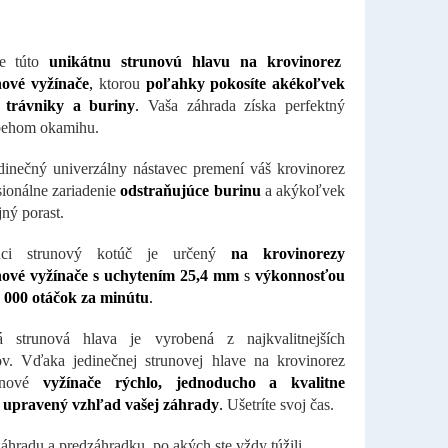
te túto
unikátnu strunovú hlavu na krovinorez
nové vyžínače
,
ktorou
poľahky pokosíte akékoľvek
, trávniky a buriny
.
Vaša záhrada získa perfektný
behom okamihu.
dinečný univerzálny nástavec premení váš krovinorez
sionálne zariadenie
odstraňujúce burinu
a akýkoľvek
ný porast.
júci strunový kotúč je určený
na krovinorezy
nové vyžínače
s uchytením 25,4 mm
s
výkonnosťou
0 000 otáčok za minútu
.
ká strunová hlava je vyrobená z najkvalitnejších
ov. Vďaka jedinečnej strunovej hlave na krovinorez
ínové
vyžínače rýchlo, jednoducho a kvalitne
e upravený vzhľad vašej záhrady
.
Ušetríte svoj čas.
záhradu a predzáhradku, po akých ste vždy túžili.