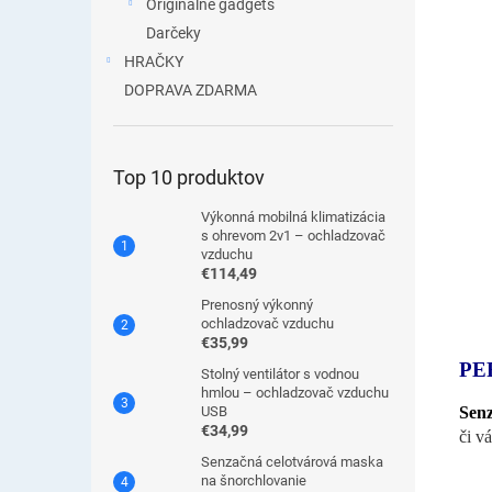
Originálne gadgets
Darčeky
HRAČKY
DOPRAVA ZDARMA
Top 10 produktov
Výkonná mobilná klimatizácia
s ohrevom 2v1 – ochladzovač
vzduchu
€114,49
Prenosný výkonný
ochladzovač vzduchu
€35,99
PE
Stolný ventilátor s vodnou
hmlou – ochladzovač vzduchu
Sen
USB
€34,99
či v
Senzačná celotvárová maska
na šnorchlovanie