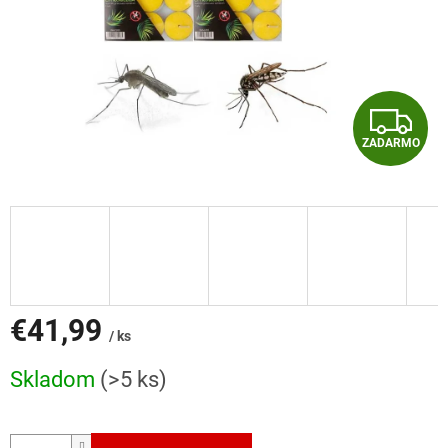
Z
ZADARMO
A
D
A
R
M
€41,99
/ ks
O
Jednotková
Skladom
(>5 ks)
cena: