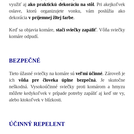
využiť aj
ako praktickú dekoráciu na stôl
. Pri akejkoľvek
oslave, ktorú organizujete vonku, vám poslúžia ako
dekorácia
v príjemnej žltej farbe
.
Keď sa objavia komáre,
stačí sviečky zapáliť
. Vôňa sviečky
komáre odpudí.
BEZPEČNÉ
Tieto úžasné sviečky na komáre sú
veľmi účinné
.
Zároveň je
ich
vôňa pre človeka úplne bezpečná
.
Je skutočne
neškodná. Vysokoúčinné sviečky proti komárom a hmyzu
môžete kedykoľvek v prípade potreby zapáliť aj keď ste vy,
alebo ktokoľvek v blízkosti.
ÚČINNÝ REPELENT