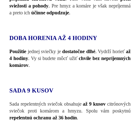
sviežosti a pohody
.
Pre hmyz a komáre je však nepríjemná
a preto ich
účinne odpudzuje
.
DOBA HORENIA AŽ 4 HODINY
Použitie
jednej sviečky je
dostatočne dlhé
.
Vydrží horieť
až
4 hodiny
. Vy si budete môcť užiť
chvíle bez nepríjemných
komárov
.
SADA 9 KUSOV
Sada repelentných sviečok obsahuje
až 9 kusov
citrónových
sviečok proti komárom a hmyzu. Spolu vám poskytnú
repelentnú ochranu až 36 hodín
.