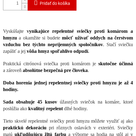
Pridať do košíka
Vyskúšajte
v
ynikajúce repelentné sviečky proti komárom a
hmyzu
a okamžite si budete
môcť užívať oddych na čerstvom
vzduchu bez týchto nepríjemných spoločníkov
.
Stačí sviečku
zapáliť a jej
vôňa hmyz spoľahlivo odpudí
.
Praktická citrónová sviečka proti komárom je
skutočne účinná
a zároveň
absolútne bezpečná pre človeka
.
Doba horenia jednej repelentnej sviečky proti hmyzu je až 4
hodiny.
Sada obsahuje 45 kusov
úžasných sviečok na komáre, ktoré
poslúžia ako
kvalitný repelent
dlhé hodiny.
Tieto skvelé repelentné sviečky proti hmyzu môžete využiť aj ako
praktickú dekoráciu
pri rôznych oslavách v exteriéri. Sviečky
majú
ukľudňujúcu žltú farbu
a výborne sa hodia na stôl aj v