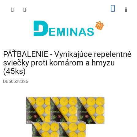
Prejsť
NÁKU
na
obsah
KOŠÍK
PÄŤBALENIE - Vynikajúce repelentné
sviečky proti komárom a hmyzu
(45ks)
DB50522326