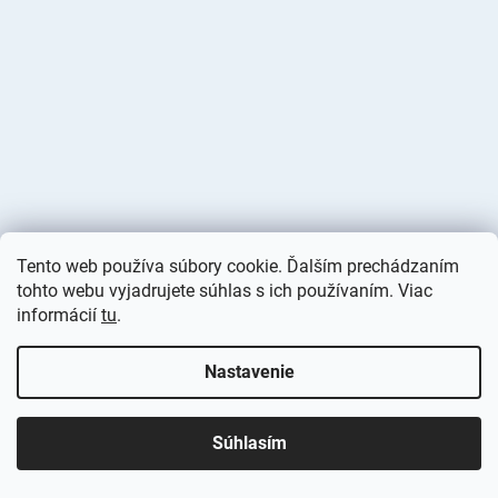
Tento web používa súbory cookie. Ďalším prechádzaním
tohto webu vyjadrujete súhlas s ich používaním. Viac
informácií
tu
.
Vytvoril Shoptet
Nastavenie
Copyright 2026
Deminas
. Všetky práva vyhradené.
Upraviť
nastavenie cookies
Súhlasím