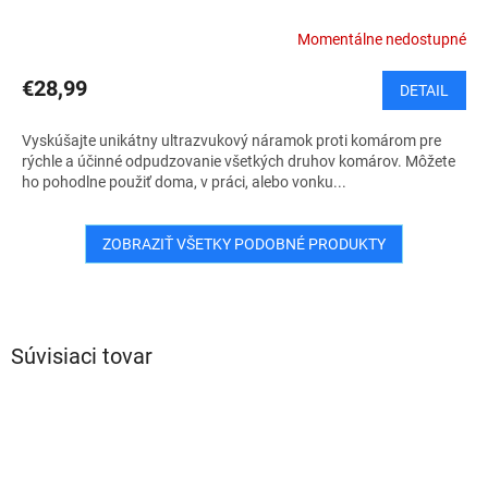
Momentálne nedostupné
€28,99
DETAIL
Vyskúšajte unikátny ultrazvukový náramok proti komárom pre
rýchle a účinné odpudzovanie všetkých druhov komárov. Môžete
ho pohodlne použiť doma, v práci, alebo vonku...
ZOBRAZIŤ VŠETKY PODOBNÉ PRODUKTY
Súvisiaci tovar