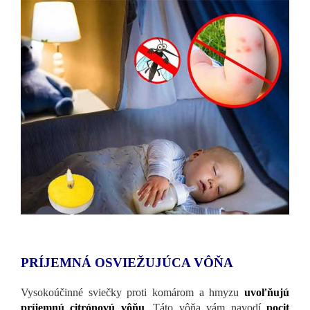
PRÍJEMNÁ OSVIEŽUJÚCA VÔŇA
Vysokoúčinné sviečky proti komárom a hmyzu
uvoľňujú
príjemnú citrónovú vôňu
. Táto vôňa vám navodí
pocit