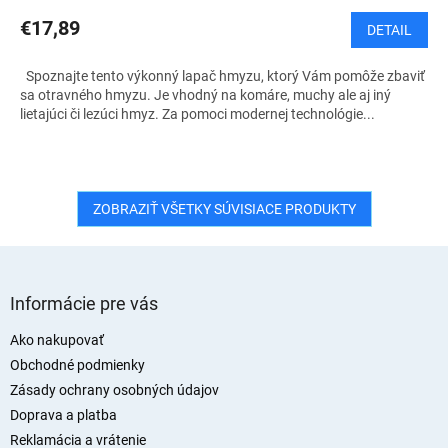
€17,89
DETAIL
Spoznajte tento výkonný lapač hmyzu, ktorý Vám pomôže zbaviť
sa otravného hmyzu. Je vhodný na komáre, muchy ale aj iný
lietajúci či lezúci hmyz. Za pomoci modernej technológie...
ZOBRAZIŤ VŠETKY SÚVISIACE PRODUKTY
Z
á
Informácie pre vás
p
ä
Ako nakupovať
t
Obchodné podmienky
i
Zásady ochrany osobných údajov
e
Doprava a platba
Reklamácia a vrátenie