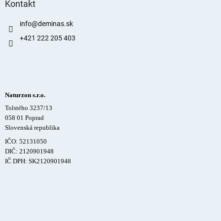
Kontakt
info
@
deminas.sk
+421 222 205 403
Naturzon s.r.o.
Tolstého 3237/13
058 01 Poprad
Slovenská republika
IČO: 52131050
DIČ: 2120901948
IČ DPH: SK2120901948