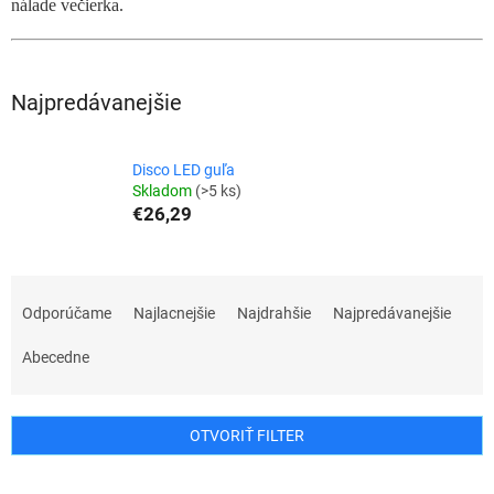
nálade večierka.
Najpredávanejšie
Disco LED guľa
Skladom
(>5 ks)
€26,29
R
a
Odporúčame
Najlacnejšie
Najdrahšie
Najpredávanejšie
d
e
Abecedne
n
i
e
OTVORIŤ FILTER
p
r
V