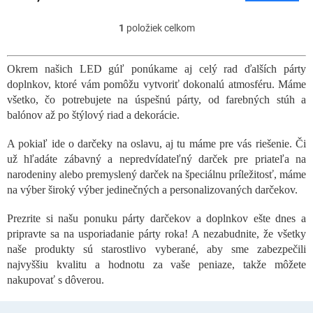
1
položiek celkom
O
v
l
Okrem našich LED gúľ ponúkame aj celý rad ďalších párty
á
doplnkov, ktoré vám pomôžu vytvoriť dokonalú atmosféru. Máme
d
a
všetko, čo potrebujete na úspešnú párty, od farebných stúh a
c
balónov až po štýlový riad a dekorácie.
i
e
A pokiaľ ide o darčeky na oslavu, aj tu máme pre vás riešenie. Či
p
už hľadáte zábavný a nepredvídateľný darček pre priateľa na
r
narodeniny alebo premyslený darček na špeciálnu príležitosť, máme
v
na výber široký výber jedinečných a personalizovaných darčekov.
k
y
Prezrite si našu ponuku párty darčekov a doplnkov ešte dnes a
v
ý
pripravte sa na usporiadanie párty roka! A nezabudnite, že všetky
p
naše produkty sú starostlivo vyberané, aby sme zabezpečili
i
najvyššiu kvalitu a hodnotu za vaše peniaze, takže môžete
s
nakupovať s dôverou.
u