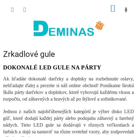
Prejsť
NÁKU
na
obsah
KOŠÍK
Zrkadlové gule
DOKONALÉ LED GULE NA PÁRTY
Ak hľadáte dokonalé darčeky a doplnky na rozbehnutie oslavy,
nehľadajte ďalej a prezrite si náš online obchod! Ponúkame širokú
škálu párty darčekov a doplnkov, ktoré vyhovujú každému vkusu a
rozpočtu, od zábavných a hravých až po štýlové a sofistikované.
Jednou z našich najobľúbenejších kategórií je výber disko LED
gúľ, ktoré dodajú každej párty alebo podujatiu zábavný a farebný
nádych. Tieto LED gule sa dodávajú v rôznych veľkostiach a
farbách a dajú sa nastaviť na rôzne svetelné vzory, aby zodpovedali