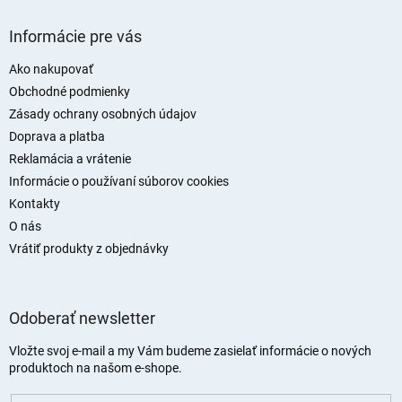
Z
á
Informácie pre vás
p
ä
Ako nakupovať
t
Obchodné podmienky
i
Zásady ochrany osobných údajov
e
Doprava a platba
Reklamácia a vrátenie
Informácie o používaní súborov cookies
Kontakty
O nás
Vrátiť produkty z objednávky
Odoberať newsletter
Vložte svoj e-mail a my Vám budeme zasielať informácie o nových
produktoch na našom e-shope.