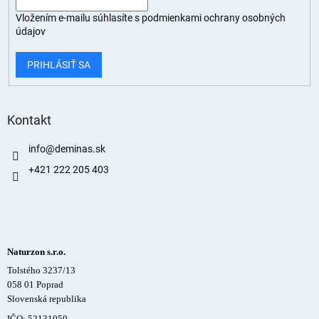
Vložením e-mailu súhlasíte s
podmienkami ochrany osobných
údajov
PRIHLÁSIŤ SA
Kontakt
info
@
deminas.sk
+421 222 205 403
Naturzon s.r.o.
Tolstého 3237/13
058 01 Poprad
Slovenská republika
IČO: 52131050