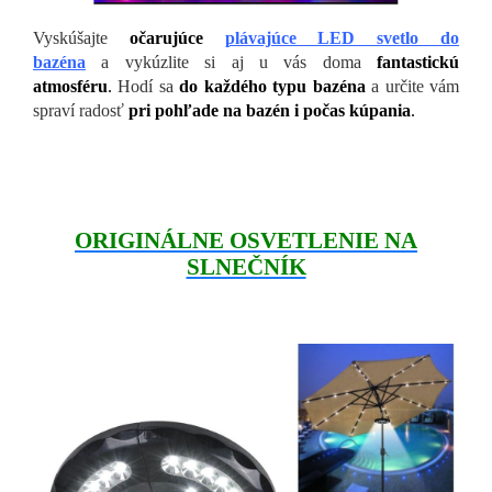
Vyskúšajte
očarujúce
plávajúce LED svetlo do
bazéna
a vykúzlite si aj u vás doma
fantastickú
atmosféru
.
Hodí sa
do každého typu bazéna
a určite vám
spraví radosť
pri pohľade na bazén i počas kúpania
.
ORIGINÁLNE OSVETLENIE NA
SLNEČNÍK