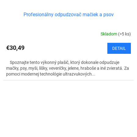
Profesionálny odpudzovač mačiek a psov
Skladom
(>5 ks)
€30,49
DETAIL
Spoznajte tento výkonný plašič, ktorý dokonale odpudzuje
mačky, psy, myši, líšky, veveričky, jelene, hraboše a iné zvieratá. Za
pomoci modernej technológie ultrazvukových...