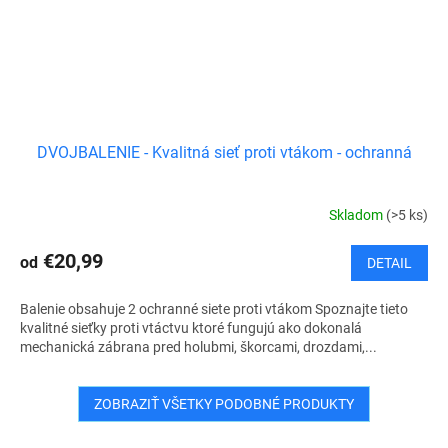
DVOJBALENIE - Kvalitná sieť proti vtákom - ochranná
Skladom
(>5 ks)
€20,99
od
DETAIL
Balenie obsahuje 2 ochranné siete proti vtákom Spoznajte tieto
kvalitné sieťky proti vtáctvu ktoré fungujú ako dokonalá
mechanická zábrana pred holubmi, škorcami, drozdami,...
ZOBRAZIŤ VŠETKY PODOBNÉ PRODUKTY