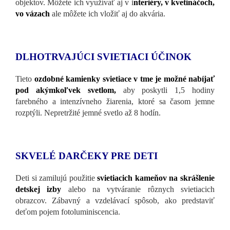
objektov. Môžete ich využívať aj v i
nteriéry, v kvetináčoch,
vo vázach
ale môžete ich vložiť aj do akvária.
DLHOTRVAJÚCI SVIETIACI ÚČINOK
Tieto
ozdobné kamienky svietiace v tme je možné nabíjať
pod akýmkoľvek svetlom,
aby poskytli 1,5 hodiny
farebného a intenzívneho žiarenia, ktoré sa časom jemne
rozptýli. Nepretržité jemné svetlo až 8 hodín.
SKVELÉ DARČEKY PRE DETI
Deti si zamilujú použitie
svietiacich kameňov na skrášlenie
detskej izby
alebo na vytváranie rôznych svietiacich
obrazcov. Zábavný a vzdelávací spôsob, ako predstaviť
deťom pojem fotoluminiscencia.