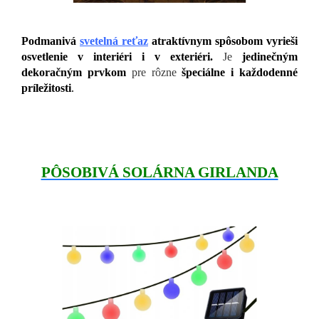
Podmanivá
svetelná reťaz
atraktívnym spôsobom vyrieši
osvetlenie v interiéri i v exteriéri.
Je
jedinečným
dekoračným prvkom
pre rôzne
špeciálne i každodenné
príležitosti
.
PÔSOBIVÁ SOLÁRNA GIRLANDA