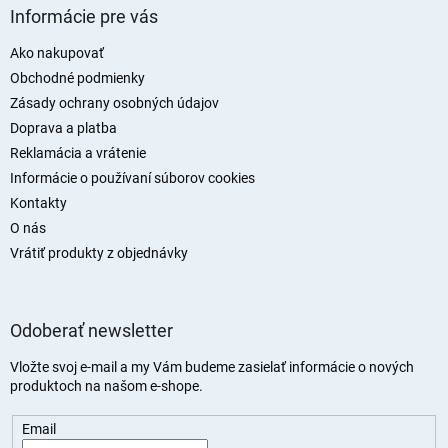
á
Informácie pre vás
p
ä
Ako nakupovať
t
Obchodné podmienky
i
Zásady ochrany osobných údajov
e
Doprava a platba
Reklamácia a vrátenie
Informácie o používaní súborov cookies
Kontakty
O nás
Vrátiť produkty z objednávky
Odoberať newsletter
Vložte svoj e-mail a my Vám budeme zasielať informácie o nových
produktoch na našom e-shope.
Email