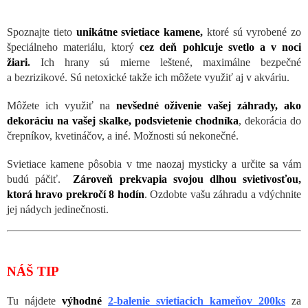
Spoznajte tieto
unikátne svietiace kamene,
ktoré sú vyrobené zo
špeciálneho materiálu, ktorý
cez deň pohlcuje svetlo a v noci
žiari
.
Ich hrany sú mierne leštené, maximálne bezpečné
a bezrizikové. Sú netoxické takže ich môžete využiť aj v akváriu.
Môžete ich využiť na
nevšedné oživenie vašej záhrady, ako
dekoráciu na vašej skalke, podsvietenie chodníka
, dekorácia do
črepníkov, kvetináčov, a iné. Možnosti sú nekonečné.
Svietiace kamene pôsobia v tme naozaj mysticky a určite sa vám
budú páčiť.
Zároveň prekvapia svojou dlhou svietivosťou,
ktorá hravo prekročí 8 hodín
. Ozdobte vašu záhradu a vdýchnite
jej nádych jedinečnosti.
NÁŠ TIP
Tu nájdete
výhodné
2-balenie svietiacich kameňov 200ks
za