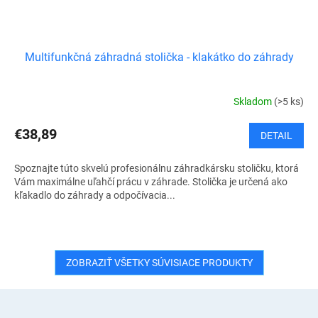
Multifunkčná záhradná stolička - klakátko do záhrady
Skladom
(>5 ks)
€38,89
DETAIL
Spoznajte túto skvelú profesionálnu záhradkársku stoličku, ktorá
Vám maximálne uľahčí prácu v záhrade. Stolička je určená ako
kľakadlo do záhrady a odpočívacia...
ZOBRAZIŤ VŠETKY SÚVISIACE PRODUKTY
Z