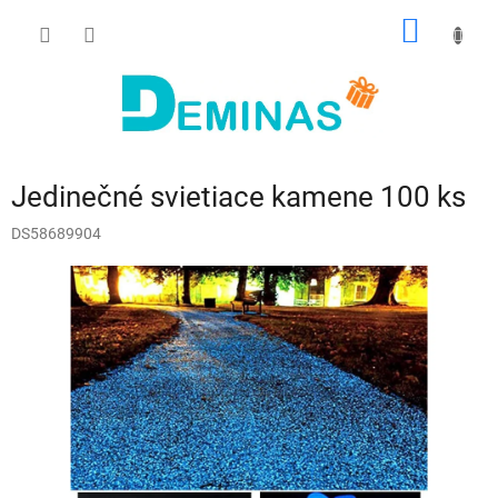
Prejsť
NÁKU
na
obsah
KOŠÍK
Jedinečné svietiace kamene 100 ks
DS58689904