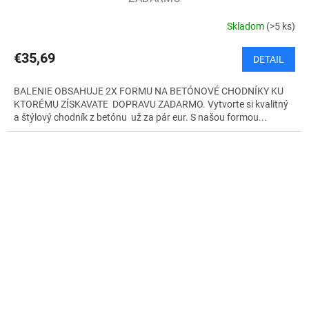
A
Skladom
(>5 ks)
R
€35,69
DETAIL
M
BALENIE OBSAHUJE 2X FORMU NA BETÓNOVÉ CHODNÍKY KU
O
KTORÉMU ZÍSKAVATE DOPRAVU ZADARMO. Vytvorte si kvalitný
a štýlový chodník z betónu už za pár eur. S našou formou...