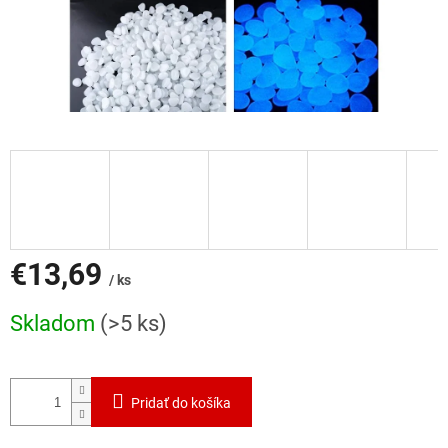
€13,69
/ ks
Jednotková
Skladom
(>5 ks)
cena:
Pridať do košíka