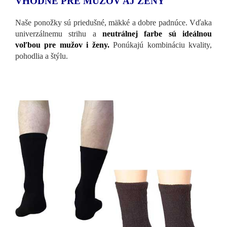
VHODNÉ PRE MUŽOV AJ ŽENY
Naše ponožky sú priedušné, mäkké a dobre padnúce. Vďaka
univerzálnemu strihu a
neutrálnej farbe sú ideálnou
voľbou pre mužov i ženy.
Ponúkajú kombináciu kvality,
pohodlia a štýlu.