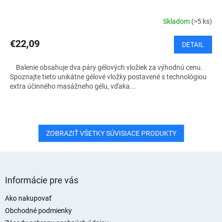
Skladom
(>5 ks)
€22,09
DETAIL
Balenie obsahuje dva páry gélových vložiek za výhodnú cenu.
Spoznajte tieto unikátne gélové vložky postavené s technológiou
extra účinného masážneho gélu, vďaka...
ZOBRAZIŤ VŠETKY SÚVISIACE PRODUKTY
Z
á
Informácie pre vás
p
ä
Ako nakupovať
t
Obchodné podmienky
i