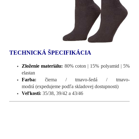
TECHNICKÁ ŠPECIFIKÁCIA
Zloženie materiálu:
80% coton | 15% polyamid | 5%
elastan
Farba
:
čierna / tmavo-šedá /
tmavo-
modrá
(expedujeme podľa skladovej dostupnosti)
Veľkosti
:
35/38, 39/42 a 43/46