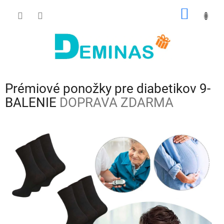
Prejsť
NÁKU
na
obsah
KOŠÍK
Prémiové ponožky pre diabetikov 9-
BALENIE
DOPRAVA ZDARMA