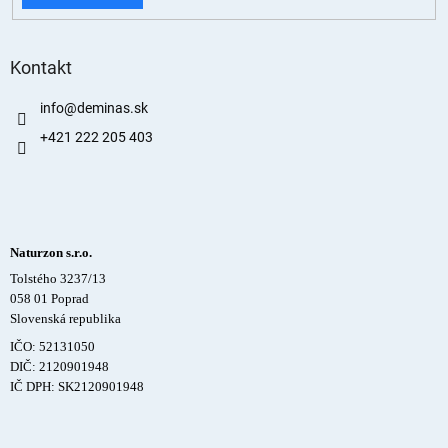
Kontakt
info
@
deminas.sk
+421 222 205 403
Naturzon s.r.o.
Tolstého 3237/13
058 01 Poprad
Slovenská republika
IČO: 52131050
DIČ: 2120901948
IČ DPH: SK2120901948