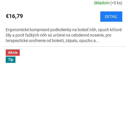
Skladom
(>5 ks)
€16,79
DETAIL
Ergonomické kompresné podkolienky na bolesť nôh, opuch kŕčové
žily a pocit ťažkých nôh sú určené na celodenné nosenie, pre
terapeutické uvoľnenie od bolesti, zápalu, opuchu a...
Akcia
Tip