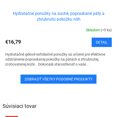
Hydratačné ponožky na suché, popraskané päty a
zhrubnutú pokožku nôh
Skladom
(>5 ks)
€16,79
DETAIL
Hydratačné gélové exfoliačné ponožky sú určené pre efektívne
odstránenie popraskanej pokožky na pätách a zhrubnutej,
zrohovatenej kože. Dokonalá starostlivosť o vaše...
ZOBRAZIŤ VŠETKY PODOBNÉ PRODUKTY
Súvisiaci tovar