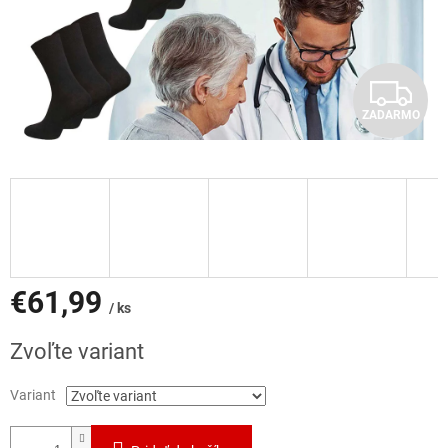
Z
ZADARMO
A
D
A
R
M
€61,99
/ ks
O
Jednotková
Zvoľte variant
cena:
Variant