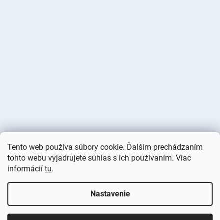
Tento web používa súbory cookie. Ďalším prechádzaním
tohto webu vyjadrujete súhlas s ich používaním. Viac
informácií
tu
.
Vytvoril Shoptet
Nastavenie
Copyright 2026
Deminas
. Všetky práva vyhradené.
Upraviť
nastavenie cookies