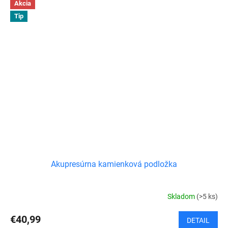
Akcia
Tip
Akupresúrna kamienková podložka
Skladom
(>5 ks)
€40,99
DETAIL