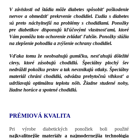
V závislosti od štádia môže diabetes spôsobiť poškodenie
nervov a obmedziť prekrvenie chodidiel. Ľudia s diabetes
sú preto náchylnejší na problémy s chodidlami. Ponožky
pre diabetikov disponujú kľúčovými vlastnosťami, ktoré
Vám pomôžu toto ochorenie zvládať ľahšie. Ponožky slúžia
na zlepšenie pohodlia a zvýšenie ochrany chodidiel.
Vďaka tomu že neobsahujú gumičku, nesťahujú dôležité
cievy, ktoré zásobujú chodidlá. Špeciálny plochý šev
nedráždi pokožku prstov a tak nevznikajú otlaky. Špeciálny
materiál chráni chodidlá, odvádza prebytočnú vlhkosť a
udržiavajú optimálnu teplotu nôh. Žiadne studené nohy,
žiadne horúce a spotené chodidlá.
PRÉMIOVÁ KVALITA
Pri výrobe diabetických ponožiek boli použité
najkvalitnejšie materiály a najmodernejšia technológia