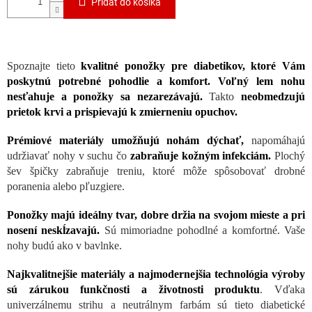
Pridať do košíka
Spoznajte tieto
kvalitné ponožky pre diabetikov, ktoré Vám
poskytnú potrebné pohodlie a komfort. Voľný lem nohu
nesťahuje a ponožky sa nezarezávajú.
Takto
neobmedzujú
prietok krvi a prispievajú k zmierneniu opuchov.
Prémiové materiály umožňujú nohám dýchať,
napomáhajú
udržiavať nohy v suchu čo
zabraňuje kožným infekciám.
Plochý
šev špičky zabraňuje treniu, ktoré môže spôsobovať drobné
poranenia alebo pľuzgiere.
Ponožky majú ideálny tvar, dobre držia na svojom mieste a pri
nosení neskĺzavajú.
Sú mimoriadne pohodlné a komfortné. Vaše
nohy budú ako v bavlnke.
Najkvalitnejšie materiály a najmodernejšia technológia výroby
sú zárukou funkčnosti a životnosti produktu
. Vďaka
univerzálnemu strihu a neutrálnym farbám sú tieto diabetické