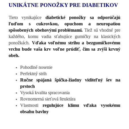
UNIKÁTNE PONOŽKY PRE DIABETIKOV
Tieto vynikajúce
diabetické ponožky sa odporúčajú
ľuďom s cukrovkou, opuchom a neuropatiou
spôsobených obehovými problémami.
Tiež sú vhodné pre
každého, komu vadia sťahujúce gumičky na klasických
ponožkách.
Vďaka voľnému strihu a bezgumičkovému
vrchu bude vaša krv voľne prúdiť, čím sa zvýši krvný
obeh.
Pohodlné nosenie
Perfektný strih
Ručne spájaná špička-žiadny viditeľný šev na
prstoch
Vysoká kvalita spracovania
Rovnomerná sieťová štruktúra
Vlastnosti
regulujúce klímu vďaka vysokému
obsahu bavlny