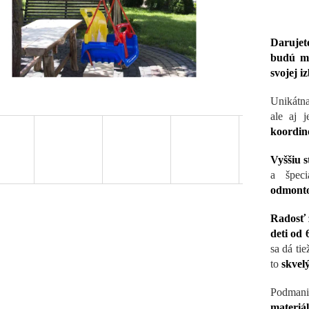
Darujet
budú mô
svojej i
Unikátna
ale aj 
koordino
Vyššiu s
a špeci
odmont
Radosť 
deti od 
sa dá tie
to
skvelý
Podmaniv
materiá