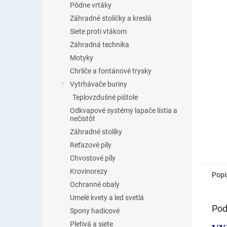
Pôdne vrtáky
Záhradné stoličky a kreslá
Siete proti vtákom
Záhradná technika
Motyky
Chrliče a fontánové trysky
Vytrhávače buriny
Teplovzdušné pištole
Odkvapové systémy lapače lístia a
nečistôt
Záhradné stolíky
Reťazové píly
Chvostové píly
Krovinorezy
Popi
Ochranné obaly
Umelé kvety a led svetlá
Pod
Spony hadicové
Pletivá a siete