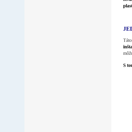
plas
JE
Tát
inšt
môžu
S to