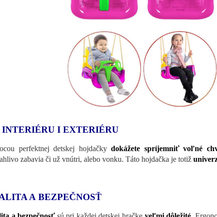
 INTERIÉRU I EXTERIÉRU
cou perfektnej detskej hojdačky
dokážete spríjemniť voľné ch
ahlivo zabavia či už vnútri, alebo vonku. Táto hojdačka je totiž
univerz
ALITA A BEZPEČNOSŤ
ita a bezpečnosť
sú pri každej detskej hračke
veľmi dôležité
. Ergon