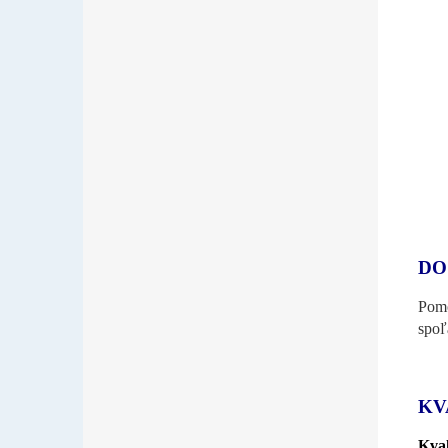
DO
Pomo
spoľ
KV
Kval