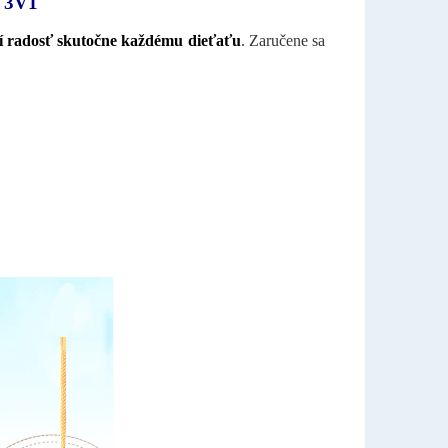
 3V1
í radosť skutočne každému dieťaťu
. Zaručene sa