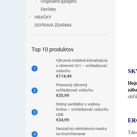
Originálne gadgets
Darčeky
HRAČKY
DOPRAVA ZDARMA
Top 10 produktov
Výkonná mobilná klimatizácia
s ohrevom 2v1 – ochladzovač
SK
vzduchu
€114,49
Hojd
Prenosný výkonný
záb
ochladzovač vzduchu
€35,99
obľú
Stolný ventilátor s vodnou
hmlou – ochladzovač vzduchu
USB
ER
€34,99
Senzačná celotvárová maska
Tát
na šnorchlovanie