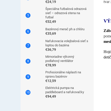
tvar
€24,19
Špeciálna futbalová odrazová
sieť – odrazová stena na
futbal
VÝ
€52,49
Bazénový merač ph a chlóru
Zába
€35,69
pomo
Nafukovacia volejbalová sieť s
mesi
loptou do bazéna
€36,79
Hojd
Mimoriadne výkonný
deti
podlahový ventilátor
€78,99
Profesionálne náplasti na
opravu bazénov
€12,59
Elektrická pumpa na
paddleboard a nafukovačky
€94,49