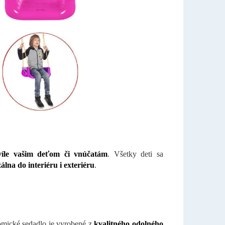
víle vašim deťom či vnúčatám
. Všetky deti sa
álna do interiéru i exteriéru
.
omické sedadlo je vyrobené z
kvalitného odolného