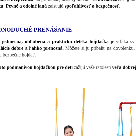
tu
.
Pevné a odolné laná
zaisťujú
spoľahlivosť a bezpečnosť
.
DNODUCHÉ PRENÁŠANIE
o
jedinečná, obľúbená a praktická detská hojdačka
je vďaka sv
alácie dobre a ľahko prenosná
. Môžete si ju pribaliť na dovolenku
 bezpečne hojdať.
uto podmanivou hojdačkou pre deti
zažijú vaše ratolesti
veľa dobrej