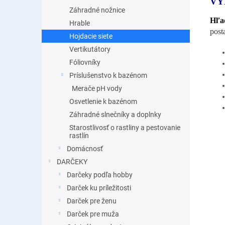
VY
Záhradné nožnice
Hľad
Hrable
post
Hojdacie siete
Vertikutátory
Fóliovníky
Príslušenstvo k bazénom
Merače pH vody
Osvetlenie k bazénom
Záhradné slnečníky a doplnky
Starostlivosť o rastliny a pestovanie
rastlín
Domácnosť
DARČEKY
Darčeky podľa hobby
Darček ku príležitosti
Darček pre ženu
Darček pre muža