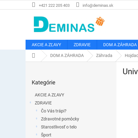
Prejsť
+421 222 205 403
info@deminas.sk
na
obsah
AKCIE A ZĽAVY
ZDRAVIE
DOM A ZÁHRADA
Domov
DOM A ZÁHRADA
Záhrada
Hojdaci
B
Univ
o
Preskočiť
č
Kategórie
kategórie
n
ý
AKCIE A ZĽAVY
p
ZDRAVIE
a
Čo Vás trápi?
n
e
Zdravotné pomôcky
l
Starostlivosť o telo
Šport