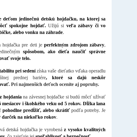
e deťom jedinečnú detskú hojdačku, na ktorej sa
cť spokojne hojdať.
Užijú si
veľa zábavy či vo
zbičke, alebo vonku na záhrade
.
 hojdačka pre deti je
perfektným zdrojom zábavy
,
jedinečným
spôsobom, ako dieťa naučiť správne
vať svoje telo.
tabilitu pri sedení
získa vaše dieťatko vďaka operadlu
álnej prednej bariére
, ktoré sa dajú neskôr
ovať
. Pri najmenších deťoch oceníte aj popruhy.
z hojdania
na závesnej hojdačke si budú môcť užívať
6 mesiacov i školského veku od 5 rokov. Dĺžka lana
ž
pohodlne predĺžiť, alebo skrátiť
podľa potreby. Je
 darček na niekoľko rokov
.
á detská hojdačka je vyrobená
z vysoko kvalitných
lov
, čo zaisťuje jej
spoľahlivosť a bezpečnosť
.