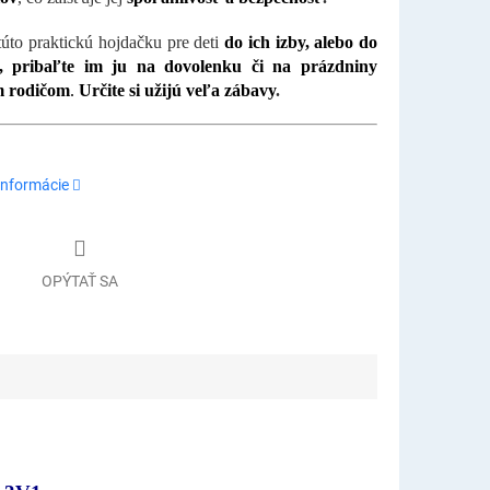
túto praktickú hojdačku pre deti
do ich izby, alebo do
, pribaľte im ju na dovolenku či na prázdniny
m rodičom
.
Určite si užijú veľa zábavy
.
informácie
OPÝTAŤ SA