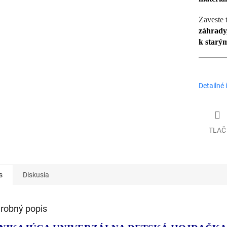
Zaveste 
záhrady
k starý
Detailné 
TLAČ
s
Diskusia
robný popis