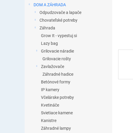
DOM A ZÁHRADA
Odpudzovače a lapače
Chovateľské potreby
Záhrada
Grow It - vypestuj si
Lazy bag
Grilovacie náradie
Grilovacie rošty
Zavlažovače
Záhradné hadice
Betónové formy
IP kamery
Včelárske potreby
Kvetináče
Svietiace kamene
Kanistre
Záhradné lampy