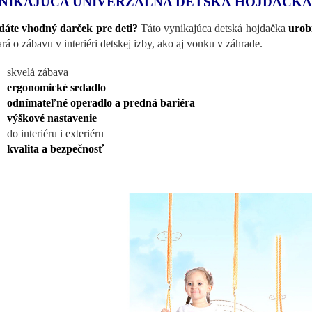
NIKAJÚCA UNIVERZÁLNA DETSKÁ HOJDAČKA
áte vhodný darček pre deti?
Táto vynikajúca detská hojdačka
urob
ará o zábavu v interiéri detskej izby, ako aj vonku v záhrade.
skvelá zábava
ergonomické sedadlo
odnímateľné operadlo a predná bariéra
výškové nastavenie
do interiéru i exteriéru
kvalita a bezpečnosť