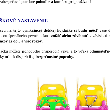
 zabezpečoval potrebné
pohodlie a komfort pri používaní
.
ŠKOVÉ NASTAVENIE
vu na tejto vynikajúcej detskej hojdačke si budú môcť vaše d
cou špeciálneho pevného lana
znížiť alebo zdvihnúť
v závislosti
acov až do 5 a viac rokov
.
ačku môžete jednoducho prispôsobiť veku, a to vďaka
odnímateľne
čky máte k dispozícii aj
bezpečnostné popruhy
.