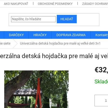
AKO NAKUPOVAŤ
OBCHODNÉ PODMIENKY
ZÁSADY OCHRAN
HĽADAŤ
DARČEKY
HRAČKY
DOPRAVA ZDARMA
Kontakt
e siete
Univerzálna detská hojdačka pre malé aj veľké deti 3v1
erzálna detská hojdačka pre malé aj ve
€32
Jednotk
Skla
cena: