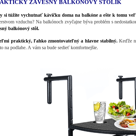
AKTICKÝ ZÁVESNÝ BALKÓNOVÝ STOLÍK
y si túžite vychutnať kávičku doma na balkóne a ešte k tomu ve
erstvom vzduchu? Na balkónoch zvyčajne býva problém s nedostatkom
sný balkónový stôl.
eľmi praktický, ľahko zmontovateľný a hlavne stabilný.
Keďže ni
to na podlahe. A vám sa bude sedieť komfortnejšie.