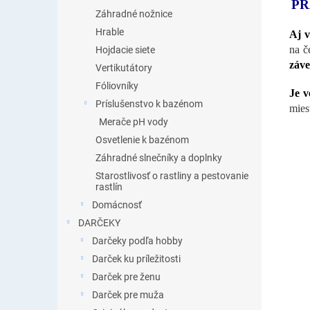
PR
Záhradné nožnice
Hrable
Aj v
na č
Hojdacie siete
záve
Vertikutátory
Fóliovníky
Je v
Príslušenstvo k bazénom
mies
Merače pH vody
Osvetlenie k bazénom
Záhradné slnečníky a doplnky
Starostlivosť o rastliny a pestovanie
rastlín
Domácnosť
DARČEKY
Darčeky podľa hobby
Darček ku príležitosti
Darček pre ženu
Darček pre muža