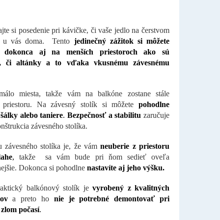
jte si posedenie pri kávičke, či vaše jedlo na čerstvom
u u vás doma. Tento
jedinečný zážitok si môžete
ť dokonca aj na menších priestoroch ako sú
y, či altánky a to vďaka vkusnému závesnému
málo miesta, takže vám na balkóne zostane stále
k priestoru. Na závesný stolík si môžete
pohodlne
šálky alebo taniere
.
Bezpečnosť a stabilitu
zaručuje
nštrukcia závesného stolíka.
 závesného stolíka je, že vám
neuberie z priestoru
lahe
,
takže sa vám bude pri ňom sedieť oveľa
ejšie. Dokonca si pohodlne
nastavíte aj jeho výšku.
aktický balkónový stolík je
vyrobený z kvalitných
lov
a preto ho
nie je potrebné demontovať pri
zlom počasí
.