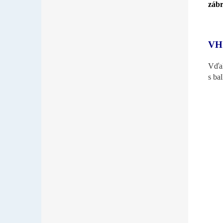
zábr
VH
Vďak
s ba