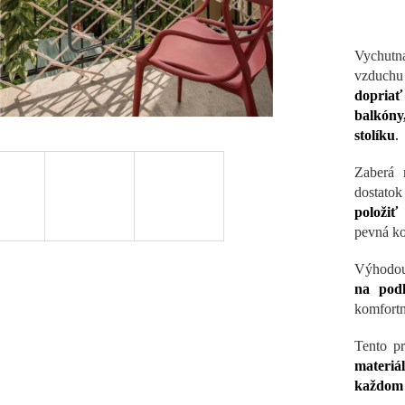
Vychutna
vzduch
dopria
balkón
stolíku
.
Zaberá 
dostato
položiť 
pevná ko
Výhodou
na pod
komfortn
Tento pr
materiá
každom 