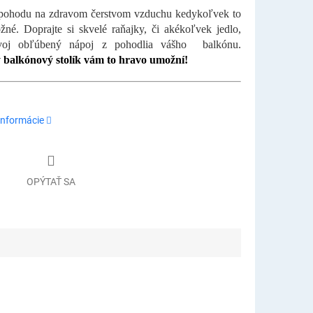
 pohodu na zdravom čerstvom vzduchu kedykoľvek to
né. Doprajte si skvelé raňajky, či akékoľvek jedlo,
voj obľúbený nápoj z pohodlia vášho balkónu.
 balkónový stolík vám to hravo umožní!
informácie
OPÝTAŤ SA