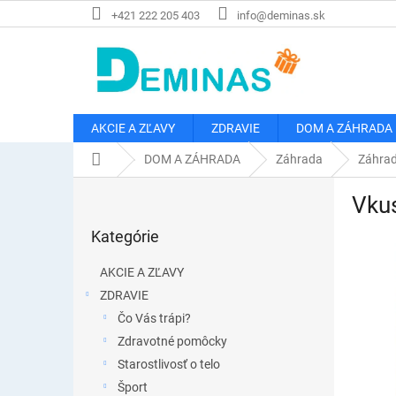
Prejsť
+421 222 205 403
info@deminas.sk
na
obsah
AKCIE A ZĽAVY
ZDRAVIE
DOM A ZÁHRADA
Domov
DOM A ZÁHRADA
Záhrada
Záhrad
B
Vkus
o
Preskočiť
č
Kategórie
kategórie
n
ý
AKCIE A ZĽAVY
p
ZDRAVIE
a
Čo Vás trápi?
n
e
Zdravotné pomôcky
l
Starostlivosť o telo
Šport