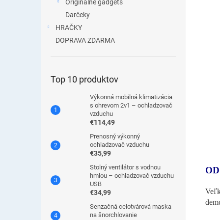
Originálne gadgets
Darčeky
HRAČKY
DOPRAVA ZDARMA
Top 10 produktov
Výkonná mobilná klimatizácia
s ohrevom 2v1 – ochladzovač
vzduchu
€114,49
Prenosný výkonný
ochladzovač vzduchu
€35,99
Stolný ventilátor s vodnou
OD
hmlou – ochladzovač vzduchu
USB
Veľk
€34,99
demo
Senzačná celotvárová maska
na šnorchlovanie