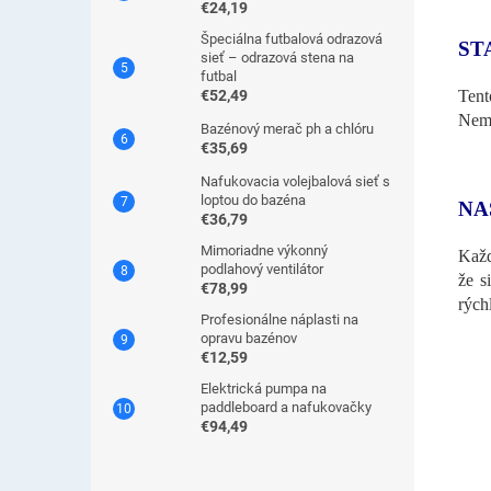
€24,19
Špeciálna futbalová odrazová
ST
sieť – odrazová stena na
futbal
Tent
€52,49
Nemu
Bazénový merač ph a chlóru
€35,69
Nafukovacia volejbalová sieť s
loptou do bazéna
NA
€36,79
Mimoriadne výkonný
Každ
podlahový ventilátor
že s
€78,99
rých
Profesionálne náplasti na
opravu bazénov
€12,59
Elektrická pumpa na
paddleboard a nafukovačky
€94,49