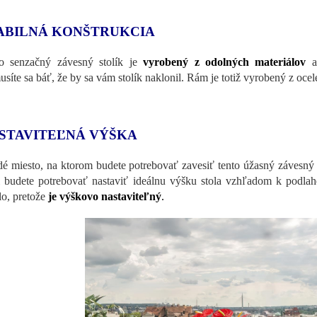
ABILNÁ KONŠTRUKCIA
o senzačný závesný stolík je
vyrobený z odolných materiálov
a
síte sa báť, že by sa vám stolík naklonil. Rám je totiž vyrobený z ocel
STAVITEĽNÁ VÝŠKA
é miesto, na ktorom budete potrebovať zavesiť tento úžasný závesný
i budete potrebovať nastaviť ideálnu výšku stola vzhľadom k podla
lo, pretože
je výškovo nastaviteľný
.