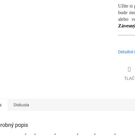
Užite si
bude mož
alebo s
Z
ávesný
Detailné 
TLAČ
s
Diskusia
robný popis