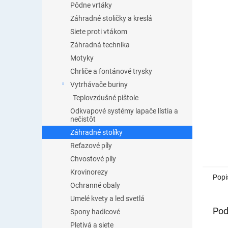
Pôdne vrtáky
Záhradné stoličky a kreslá
Siete proti vtákom
Záhradná technika
Motyky
Chrliče a fontánové trysky
Vytrhávače buriny
Teplovzdušné pištole
Odkvapové systémy lapače lístia a
nečistôt
Záhradné stolíky
Reťazové píly
Chvostové píly
Krovinorezy
Popi
Ochranné obaly
Umelé kvety a led svetlá
Pod
Spony hadicové
Pletivá a siete