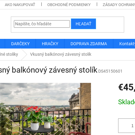
AKO NAKUPOVAŤ
OBCHODNÉ PODMIENKY
ZÁSADY OCHRAN
HĽADAŤ
DARČEKY
HRAČKY
DOPRAVA ZDARMA
Kontakt
né stolíky
Vkusný balkónový závesný stolík
ný balkónový závesný stolík
DS45150601
€45
Jednotk
Skla
cena: