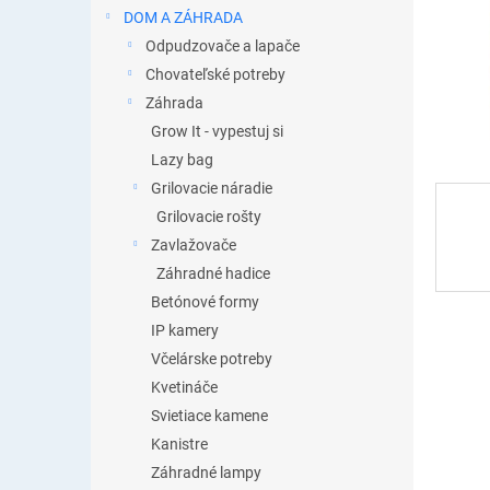
DOM A ZÁHRADA
Odpudzovače a lapače
Chovateľské potreby
Záhrada
Grow It - vypestuj si
Lazy bag
Grilovacie náradie
Grilovacie rošty
Zavlažovače
Záhradné hadice
Betónové formy
IP kamery
Včelárske potreby
Kvetináče
Svietiace kamene
Kanistre
Záhradné lampy