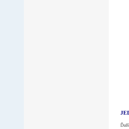
JE
Ďalš