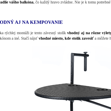
adlie vášho balkóna
,
čo každý hravo zvládne. Nie je k tomu potrebné 
ODNÝ AJ NA KEMPOVANIE
a rýchlej montáži je tento závesný stolík
vhodný aj na rôzne výlet
lkónom a iné. Stačí nájsť
vhodné miesto, kde stolík zavesiť
a môžete 