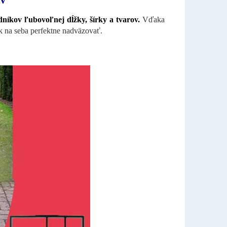
OV
odníkov
ľubovoľnej dĺžky, šírky a tvarov.
Vďaka
ík na seba
perfektne nadväzovať.