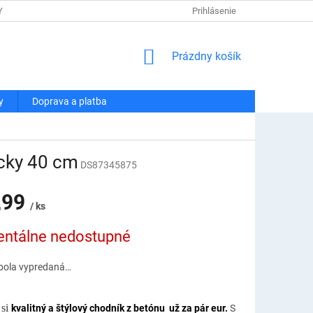
Y OSOBNÝCH ÚDAJOV
DOPRAVA A PLATBA
Prihlásenie
REKLAMÁCIA A VRÁT
NÁKUPNÝ
Prázdny košík
KOŠÍK
y
Doprava a platba
cky 40 cm
DS87345875
,99
/ ks
ová
ntálne nedostupné
bola vypredaná…
 si
kvalitný a štýlový chodník z betónu už za pár eur.
S