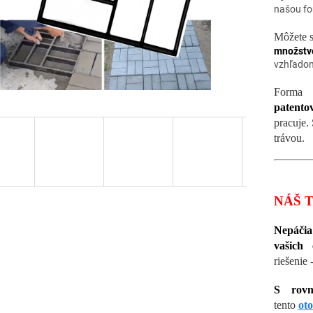
našou fo
Môžete s
množstvo
vzhľado
Form
patento
pracuje.
trávou.
NÁŠ 
Nepáčia
vašich 
riešenie 
S rovn
tento
oto