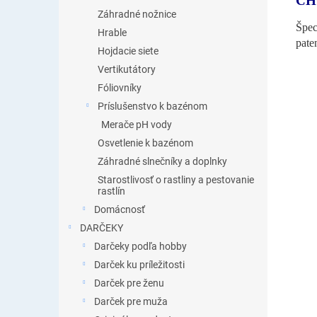
CH
Záhradné nožnice
Špec
Hrable
pate
Hojdacie siete
Vertikutátory
Fóliovníky
Príslušenstvo k bazénom
Merače pH vody
Osvetlenie k bazénom
Záhradné slnečníky a doplnky
Starostlivosť o rastliny a pestovanie
rastlín
Domácnosť
DARČEKY
Darčeky podľa hobby
Darček ku príležitosti
Darček pre ženu
Darček pre muža