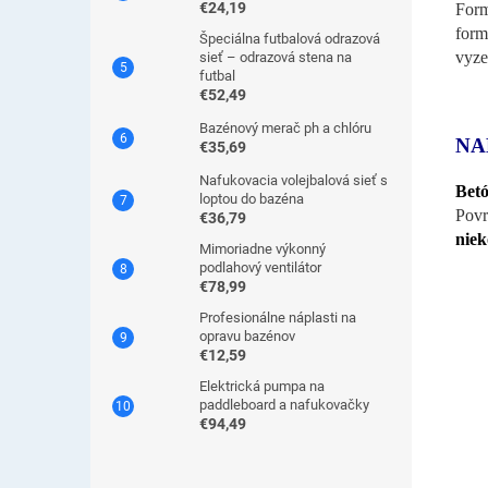
€24,19
Form
form
Špeciálna futbalová odrazová
vyze
sieť – odrazová stena na
futbal
€52,49
Bazénový merač ph a chlóru
NA
€35,69
Nafukovacia volejbalová sieť s
Bet
loptou do bazéna
Povr
€36,79
niek
Mimoriadne výkonný
podlahový ventilátor
€78,99
Profesionálne náplasti na
opravu bazénov
€12,59
Elektrická pumpa na
paddleboard a nafukovačky
€94,49