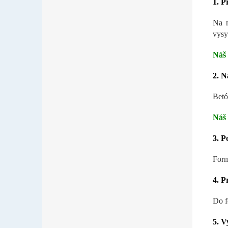
1. P
Na m
vysy
N
áš 
2. N
Betó
Náš 
3. P
Form
4. P
Do f
5. V