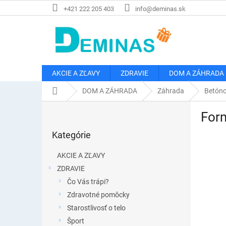
Prejsť
+421 222 205 403
info@deminas.sk
na
obsah
AKCIE A ZĽAVY
ZDRAVIE
DOM A ZÁHRADA
Domov
DOM A ZÁHRADA
Záhrada
Betóno
B
Form
o
Preskočiť
č
Kategórie
kategórie
n
ý
AKCIE A ZĽAVY
p
ZDRAVIE
a
Čo Vás trápi?
n
e
Zdravotné pomôcky
l
Starostlivosť o telo
Šport