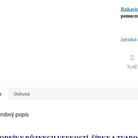
Rukavi
pomocní
Detailné 
TLAČ
s
Diskusia
robný popis