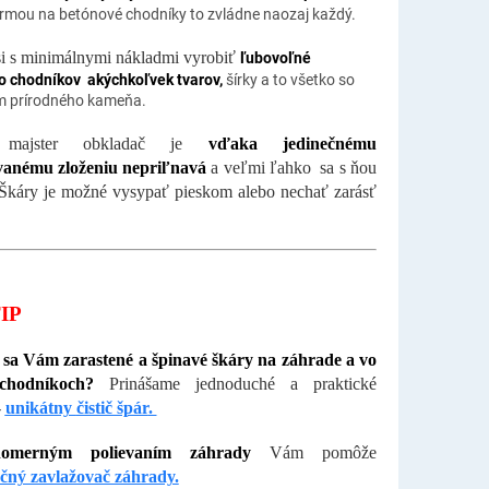
rmou na betónové chodníky to
zvládne naozaj každý.
i s minimálnymi nákladmi vyrobiť
ľubovoľné
 chodníkov akýchkoľvek tvarov,
šírky a to všetko so
m prírodného kameňa.
a
majster obkladač je
vďaka jedinečnému
vanému zloženiu
nepriľnavá
a veľmi
ľahko sa s ňou
 Škáry je možné vysypať pieskom alebo nechať zarásť
TIP
 sa Vám zarastené a špinavé škáry na záhrade a vo
chodníkoch?
Prinášame jednoduché a praktické
-
unikátny
čistič špár
.
omerným polievaním záhrady
Vám pomôže
čný zavlažovač záhrady.