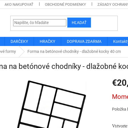
AKO NAKUPOVAŤ
OBCHODNÉ PODMIENKY
ZÁSADY OCHRAN
HĽADAŤ
DARČEKY
HRAČKY
DOPRAVA ZDARMA
Kontakt
vé formy
Forma na betónové chodníky - dlažobné kocky 40 cm
a na betónové chodníky - dlažobné ko
€20
Jednotk
Mome
cena:
Položka 
Vytvorte