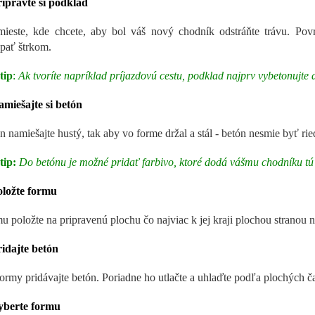
ripravte si podklad
ieste, kde chcete, aby bol váš nový chodník odstráňte trávu. Povr
pať štrkom.
tip
:
Ak tvoríte napríklad príjazdovú cestu, podklad najprv vybetonujte 
amiešajte si betón
n namiešajte hustý, tak aby vo forme držal a stál - betón nesmie byť rie
tip:
Do betónu je možné pridať farbivo, ktoré dodá vášmu chodníku t
oložte formu
u položte na pripravenú plochu čo najviac k jej kraji plochou stranou
ridajte betón
ormy pridávajte betón. Poriadne ho utlačte a uhlaďte podľa plochých 
yberte formu