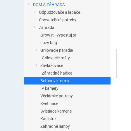
DOM A ZÁHRADA
Odpudzovače a lapače
Chovateľské potreby
Záhrada
Grow It - vypestuj si
Lazy bag
Grilovacie náradie
Grilovacie rošty
Zavlažovače
Záhradné hadice
Betónové formy
IP kamery
Včelárske potreby
Kvetináče
Svietiace kamene
Kanistre
Záhradné lampy