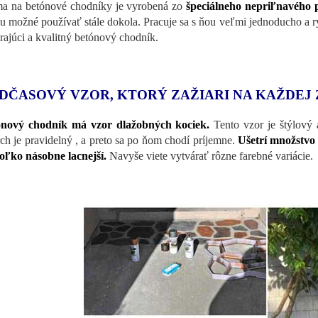
a na betónové chodníky je vyrobená zo
špeciálneho nepriľnavého p
u možné používať stále dokola. Pracuje sa s ňou veľmi jednoducho a r
rajúci a kvalitný betónový chodník.
DČASOVÝ VZOR, KTORÝ ZAŽIARI NA KAŽDEJ
ónový chodník má vzor
dlažobných kociek.
Tento vzor je štýlový
ch je
pravidelný , a preto sa po ňom
chodí príjemne
.
Ušetrí množstvo 
oľko násobne lacnejší.
Navyše viete vytvárať rôzne farebné variácie.