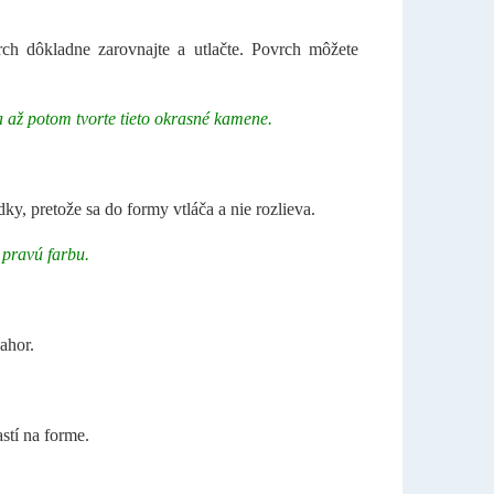
ch dôkladne zarovnajte a utlačte. Povrch môžete
a až potom tvorte tieto okrasné kamene.
dky, pretože sa do formy vtláča a nie rozlieva.
ú pravú farbu.
 nahor.
častí na forme.