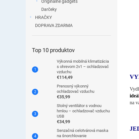
Originálne gadgets
Darčeky
HRAČKY
DOPRAVA ZDARMA
Top 10 produktov
Výkonná mobilná klimatizácia
s ohrevom 2v1 – ochladzovač
vzduchu
VY
€114,49
Prenosný výkonný
Vydl
ochladzovač vzduchu
ideá
€35,99
na
v
Stolný ventilátor s vodnou
hmlou – ochladzovač vzduchu
USB
€34,99
JE
Senzačná celotvárová maska
na šnorchlovanie