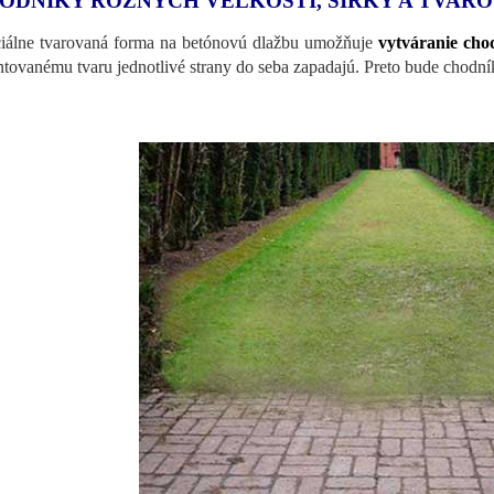
ODNÍKY RÔZNYCH VEĽKOSTÍ, ŠÍRKY A TVAR
iálne tvarovaná forma na betónovú dlažbu umožňuje
vytváranie ch
ntovanému tvaru jednotlivé strany do seba zapadajú. Preto bude chodn