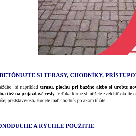
BETÓNUJTE SI TERASY, CHODNÍKY, PRÍSTUPO
áždite si napríklad
terasu, plochu pri
bazéne alebo si urobte n
lna tiež na
príjazdové cesty.
Vďaka forme si môžete zvelebiť okolie o
ašej predstavivosti. Budete mať chodník po akom túžite.
DNODUCHÉ A RÝCHLE POUŽITIE