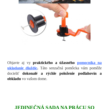
Objavte aj vy
praktického a úžasného
pomocníka na
ukladanie dlaždíc
.
Táto senzačná pomôcka vám pomôže
docieliť
dokonalé a rýchle položenie podlahovín a
obkladu
vo vašom dome.
JEDINEČNÁ SADA NA PRÁCU SO