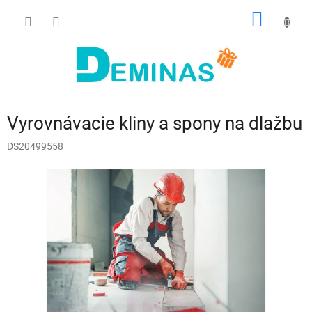
Prejsť
NÁKU
na
obsah
KOŠÍK
Vyrovnávacie kliny a spony na dlažbu
DS20499558