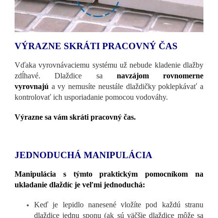
VÝRAZNE SKRÁTI PRACOVNÝ ČAS
Vďaka vyrovnávaciemu systému už nebude kladenie dlažby
zdĺhavé. Dlaždice sa
navzájom rovnomerne
vyrovnajú
a vy nemusíte neustále dlaždičky poklepkávať a
kontrolovať ich usporiadanie pomocou vodováhy.
Výrazne sa vám skráti pracovný čas.
JEDNODUCHÁ MANIPULÁCIA
Manipulácia s týmto praktickým pomocníkom na
ukladanie dlaždíc je veľmi jednoduchá:
Keď je lepidlo nanesené vložíte pod každú stranu
dlaždice jednu sponu (ak sú väčšie dlaždice môže sa