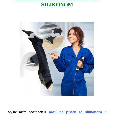
SILIKÓNOM
Vyskúšajte
jedinečnú
sadu na prácu so silikónom 3