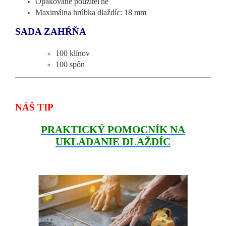
Opakovane použiteľné
Maximálna hrúbka dlaždíc: 18 mm
SADA ZAHŔŇA
100 klínov
100 spôn
NÁŠ TIP
PRAKTICKÝ POMOCNÍK NA
UKLADANIE DLAŽDÍC