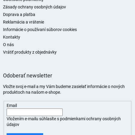
i
Zásady ochrany osobných údajov
e
Doprava a platba
Reklamácia a vrátenie
Informácie o používaní súborov cookies
Kontakty
O nás
Vrátiť produkty z objednávky
Odoberať newsletter
Vložte svoj e-mail a my Vám budeme zasielať informácie o nových
produktoch na našom e-shope.
Email
Vložením e-mailu súhlasíte s
podmienkami ochrany osobných
údajov