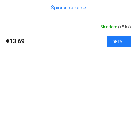
Špirála na káble
Skladom
(>5 ks)
€13,69
DETAIL