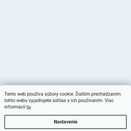
Tento web používa súbory cookie. Ďalším prechádzaním
tohto webu vyjadrujete súhlas s ich používaním. Viac
informácií
tu
.
Vytvoril Shoptet
Nastavenie
Copyright 2026
Deminas
. Všetky práva vyhradené.
Upraviť