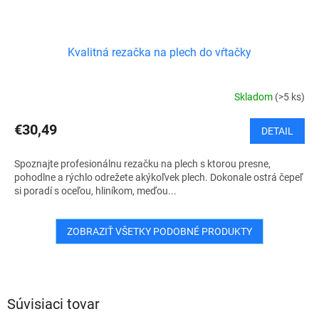
Kvalitná rezačka na plech do vŕtačky
Skladom
(>5 ks)
€30,49
DETAIL
Spoznajte profesionálnu rezačku na plech s ktorou presne,
pohodlne a rýchlo odrežete akýkoľvek plech. Dokonale ostrá čepeľ
si poradí s oceľou, hliníkom, meďou...
ZOBRAZIŤ VŠETKY PODOBNÉ PRODUKTY
Súvisiaci tovar