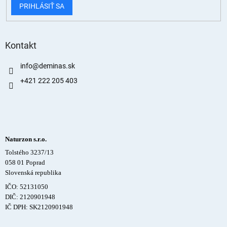
PRIHLÁSIŤ SA
Kontakt
info
@
deminas.sk
+421 222 205 403
Naturzon s.r.o.
Tolstého 3237/13
058 01 Poprad
Slovenská republika
IČO: 52131050
DIČ: 2120901948
IČ DPH: SK2120901948