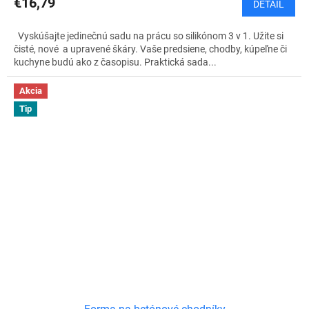
€16,79
DETAIL
Vyskúšajte jedinečnú sadu na prácu so silikónom 3 v 1. Užite si
čisté, nové a upravené škáry. Vaše predsiene, chodby, kúpeľne či
kuchyne budú ako z časopisu. Praktická sada...
Akcia
Tip