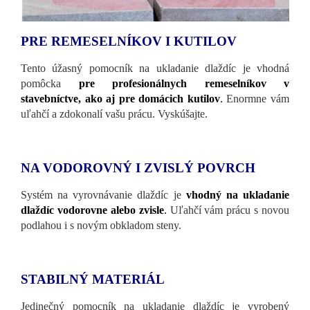
PRE REMESELNÍKOV I KUTILOV
Tento úžasný pomocník na ukladanie dlaždíc je vhodná
pomôcka
pre profesionálnych remeselníkov v
stavebníctve, ako aj pre domácich kutilov
.
Enormne vám
uľahčí a zdokonalí vašu prácu. Vyskúšajte.
NA VODOROVNÝ I ZVISLÝ POVRCH
Systém na vyrovnávanie dlaždíc je
vhodný na ukladanie
dlaždíc vodorovne alebo zvisle
.
Uľahčí vám prácu s novou
podlahou i s novým obkladom steny.
STABILNÝ MATERIÁL
Jedinečný pomocník na ukladanie dlaždíc je vyrobený