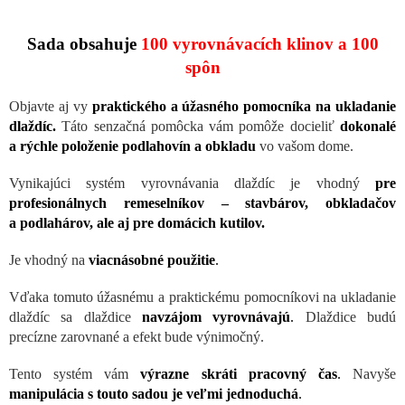
Sada obsahuje
100 vyrovnávacích klinov a 100
spôn
Objavte aj vy
praktického a úžasného pomocníka na ukladanie
dlaždíc.
Táto senzačná pomôcka vám pomôže docieliť
dokonalé
a rýchle položenie podlahovín a obkladu
vo vašom dome.
Vynikajúci systém vyrovnávania dlaždíc je vhodný
pre
profesionálnych remeselníkov – stavbárov, obkladačov
a podlahárov, ale aj pre domácich kutilov.
Je vhodný na
viacnásobné použitie
.
Vďaka tomuto úžasnému a praktickému pomocníkovi na ukladanie
dlaždíc sa dlaždice
navzájom vyrovnávajú
.
Dlaždice budú
precízne zarovnané a efekt bude výnimočný.
Tento systém vám
výrazne skráti pracovný čas
.
Navyše
manipulácia s touto sadou je veľmi jednoduchá
.