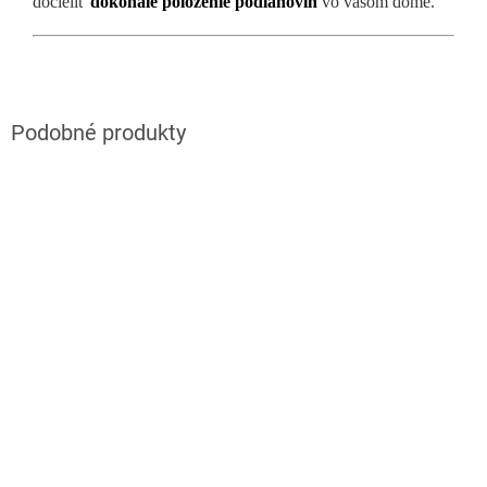
docieliť
dokonalé položenie podlahovín
vo vašom dome.