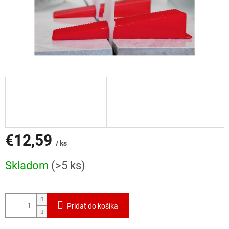
€12,59
/ ks
Jednotková
Skladom
(>5 ks)
cena:
Pridať do košíka