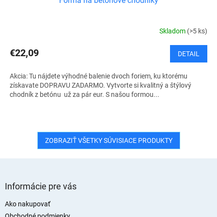
Forma na betónové chodníky
Skladom
(>5 ks)
€22,09
DETAIL
Akcia: Tu nájdete výhodné balenie dvoch foriem, ku ktorému
získavate DOPRAVU ZADARMO. Vytvorte si kvalitný a štýlový
chodník z betónu už za pár eur. S našou formou...
ZOBRAZIŤ VŠETKY SÚVISIACE PRODUKTY
Z
á
Informácie pre vás
p
ä
Ako nakupovať
t
Obchodné podmienky