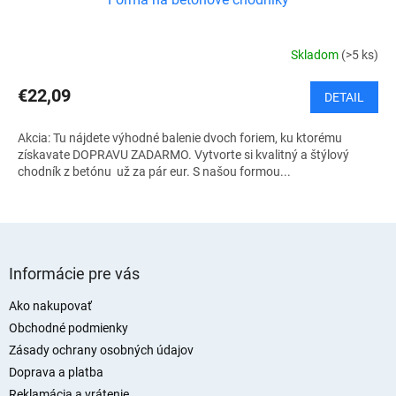
Skladom
(>5 ks)
€22,09
DETAIL
Akcia: Tu nájdete výhodné balenie dvoch foriem, ku ktorému
získavate DOPRAVU ZADARMO. Vytvorte si kvalitný a štýlový
chodník z betónu už za pár eur. S našou formou...
Z
á
Informácie pre vás
p
ä
Ako nakupovať
t
Obchodné podmienky
i
Zásady ochrany osobných údajov
e
Doprava a platba
Reklamácia a vrátenie