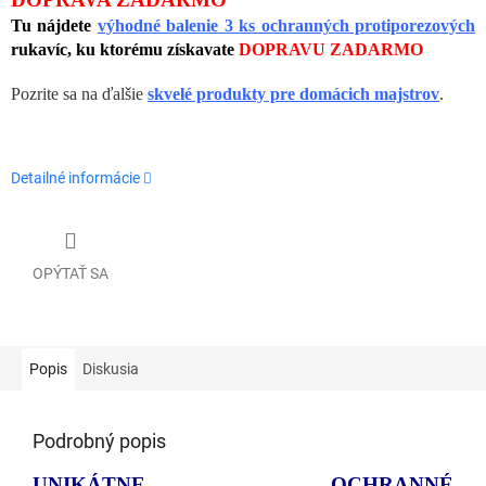
Tu nájdete
výhodné balenie 3 ks ochranných protiporezových
rukavíc, ku ktorému získavate
DOPRAVU ZADARMO
Pozrite sa na ďalšie
skvelé produkty pre domácich majstrov
.
Detailné informácie
OPÝTAŤ SA
Popis
Diskusia
Podrobný popis
UNIKÁTNE OCHRANNÉ