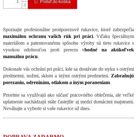
Pridať do košíka
Spoznajte profesionálne protiporezové rukavice, ktoré zabezpečia
maximálnu ochranu vašich rúk pri práci
. Vďaka špeciálnym
materiálom a patentovanému spôsobu výroby sú tieto rukavice s
vysokou odolnosťou proti prerezu v
hodné na akúkoľvek
manuálnu prácu
.
Dokonale vás ochráni pri práci, kde sa dostávate do styku s ostrými
predmetmi, nožmi, sklom a inými ostrými predmetmi.
Zabraňujú
porezaniu, odreninám, otlakom a iným poraneniam
.
Prioritne sa využívajú ako súčasť pracovného oblečenia, ale veľké
uplatnenie nachádzajú stále častejšie aj medzi domácimi majstrami.
Neváhajte a vyberte si vaše rukavice už dnes.
DOPRAVA ZADARMO