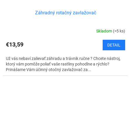
Záhradný rotačný zavlažovač
Skladom
(>5 ks)
€13,59
DETAIL
Už vás nebaví zalievať záhradu a trávnik ručne ? Chcete nástroj,
ktorý vám pomôže poliať vaše rastliny pohodlne a rýchlo?
Prinášame Vám účinný otočný zavlažovač za...