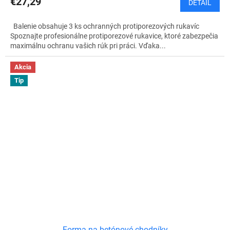
€27,29
DETAIL
Balenie obsahuje 3 ks ochranných protiporezových rukavíc
Spoznajte profesionálne protiporezové rukavice, ktoré zabezpečia
maximálnu ochranu vašich rúk pri práci. Vďaka...
Akcia
Tip
Forma na betónové chodníky