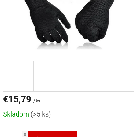
€15,79
/ ks
Jednotková
Skladom
(>5 ks)
cena: