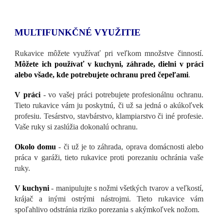
MULTIFUNKČNÉ VYUŽITIE
Rukavice môžete využívať pri veľkom množstve činností.
Môžete ich používať v kuchyni, záhrade, dielni v práci
alebo všade, kde potrebujete ochranu pred čepeľami
.
V práci
- vo vašej práci potrebujete profesionálnu ochranu.
Tieto rukavice vám ju poskytnú, či už sa jedná o akúkoľvek
profesiu. Tesárstvo, stavbárstvo, klampiarstvo či iné profesie.
Vaše ruky si zaslúžia dokonalú ochranu.
Okolo domu
- či už je to záhrada, oprava domácnosti alebo
práca v garáži, tieto rukavice proti porezaniu ochránia vaše
ruky.
V kuchyni
- manipulujte s nožmi všetkých tvarov a veľkostí,
krájač a inými ostrými nástrojmi. Tieto rukavice vám
spoľahlivo odstránia riziko porezania s akýmkoľvek nožom.