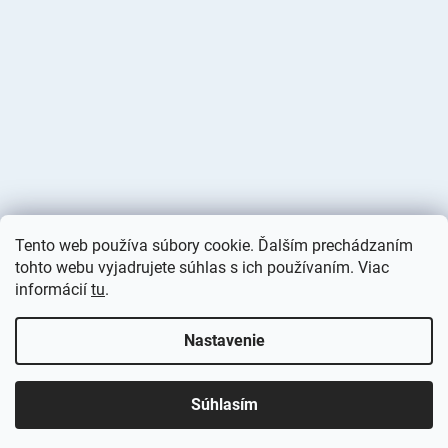
Tento web používa súbory cookie. Ďalším prechádzaním
tohto webu vyjadrujete súhlas s ich používaním. Viac
informácií
tu
.
Vytvoril Shoptet
Nastavenie
Copyright 2026
Deminas
. Všetky práva vyhradené.
Upraviť
nastavenie cookies
Súhlasím