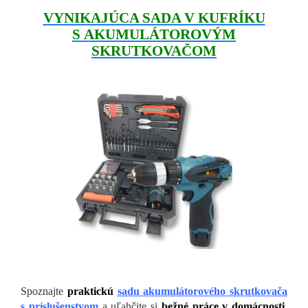
VYNIKAJÚCA SADA V KUFRÍKU
S AKUMULÁTOROVÝM
SKRUTKOVAČOM
Spoznajte
praktickú
sadu akumulátorového skrutkovača
s príslušenstvom
a uľahčite si
bežné práce v domácnosti,