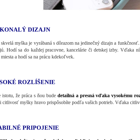
KONALÝ DIZAJN
 skvelá myška je vyrábaná s dôrazom na jedinečný dizajn a funkčnosť. 
jú. Hodí sa do každej pracovne, kancelárie či detskej izby. Vďaka
 miesta a hodí sa na prácu kdekoľvek.
SOKÉ ROZLÍŠENIE
 istotu, že práca s ňou bude
detailná a presná vďaka vysokému rozl
si citlivosť myšky hravo prispôsobíte podľa vašich potrieb. Vďaka citl
ABILNÉ PRIPOJENIE