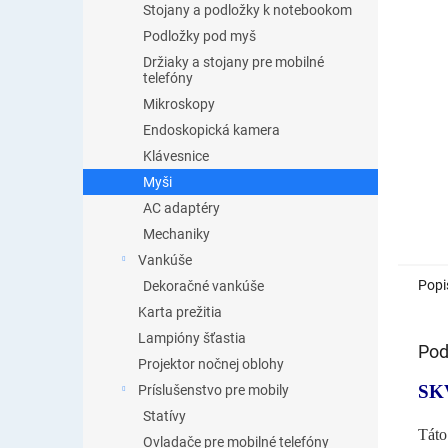
Stojany a podložky k notebookom
Podložky pod myš
Držiaky a stojany pre mobilné
telefóny
Mikroskopy
Endoskopická kamera
Klávesnice
Myši
AC adaptéry
Mechaniky
Vankúše
Popi
Dekoračné vankúše
Karta prežitia
Lampióny šťastia
Pod
Projektor nočnej oblohy
SK
Príslušenstvo pre mobily
Statívy
Táto
Ovladače pre mobilné telefóny