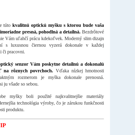
e túto
kvalitnú optickú myšku s ktorou bude vaša
imoriadne presná, pohodlná a detailná.
Bezdrôtové
ie Vám uľahčí prácu kdekoľvek. Moderný slim dizajn
ní s luxusnou čiernou vyzerá dokonale v každej
i či pracovni.
 optický senzor Vám poskytne detailnú a dokonalú
ť na rôznych povrchoch.
Vďaka nízkej hmotnosti
aktným rozmerom je myška dokonale prenosná.
si ju všade so sebou.
obe myšky boli použité najkvalitnejšie materiály
ernejšia technológia výroby, čo je zárukou funkčnosti
sti produktu.
IP