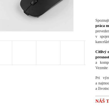
Spoznajt
práca m
preveden
v spoje
kancelári
Citlivý
presnos
a komp
Vezmite 
Pri výr
a najmod
a životno
NÁŠ T