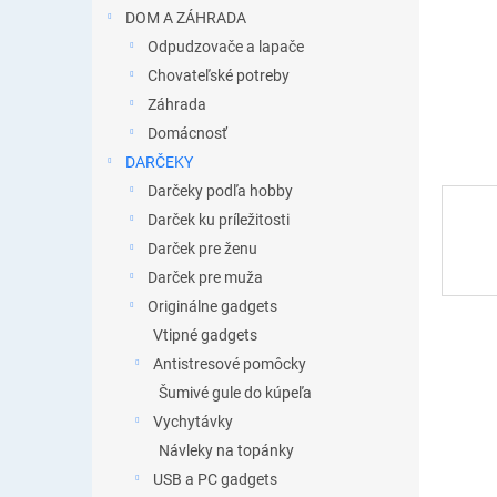
DOM A ZÁHRADA
Odpudzovače a lapače
Chovateľské potreby
Záhrada
Domácnosť
DARČEKY
Darčeky podľa hobby
Darček ku príležitosti
Darček pre ženu
Darček pre muža
Originálne gadgets
Vtipné gadgets
Antistresové pomôcky
Šumivé gule do kúpeľa
Vychytávky
Návleky na topánky
USB a PC gadgets