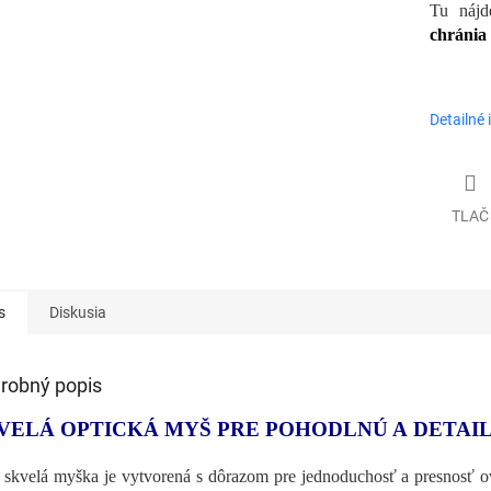
Tu nájd
chránia
Detailné 
TLAČ
s
Diskusia
robný popis
VELÁ OPTICKÁ MYŠ PRE POHODLNÚ A DETAI
 skvelá myška je vytvorená s dôrazom pre jednoduchosť a presnosť o