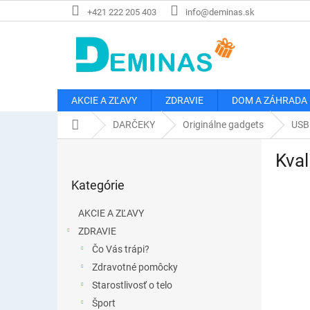
Prejsť
+421 222 205 403
info@deminas.sk
na
obsah
AKCIE A ZĽAVY
ZDRAVIE
DOM A ZÁHRADA
Domov
DARČEKY
Originálne gadgets
USB
B
Kval
o
Preskočiť
č
Kategórie
kategórie
n
ý
AKCIE A ZĽAVY
p
ZDRAVIE
a
Čo Vás trápi?
n
e
Zdravotné pomôcky
l
Starostlivosť o telo
Šport