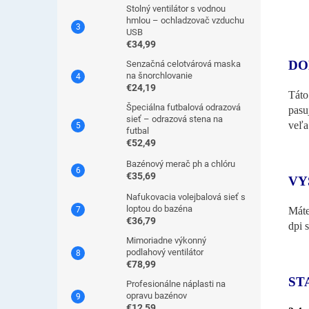
Stolný ventilátor s vodnou
hmlou – ochladzovač vzduchu
USB
€34,99
DO
Senzačná celotvárová maska
na šnorchlovanie
€24,19
Táto
Špeciálna futbalová odrazová
pasu
sieť – odrazová stena na
veľa
futbal
€52,49
Bazénový merač ph a chlóru
€35,69
VY
Nafukovacia volejbalová sieť s
loptou do bazéna
Máte
€36,79
dpi 
Mimoriadne výkonný
podlahový ventilátor
€78,99
ST
Profesionálne náplasti na
opravu bazénov
€12,59