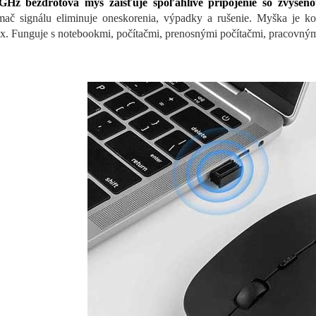
 GHz bezdrôtová myš zaisťuje spoľahlivé pripojenie so zvýšen
ímač signálu eliminuje oneskorenia, výpadky a rušenie. Myška je k
x. Funguje s notebookmi, počítačmi, prenosnými počítačmi, pracovnými