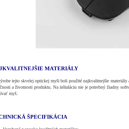
JKVALITNEJŠIE MATERIÁLY
výrobe tejto skvelej optickej myši boli použité najkvalitnejšie materiál
čnosti a životnosti produktu. Na inštaláciu nie je potrebný žiadny soft
ívať myš.
CHNICKÁ ŠPECIFIKÁCIA