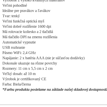
Vyrobené z vysoko kvalitných materiálov
Veľmi pohodlné
Ideálne pre pravákov a ľavákov
Tvar: tenký
Veľmi funkčná optická myš
Veľmi dobré rozlíšenie 1600 dpi
Má rolovacie koliesko a 2 tlačidlá
Má tlačidlo DPI na zmenu rozlíšenia
Automatické vypnutie
USB rozhranie
Pásmo WiFi: 2,4 GHz
Napájanie: 2 x batéria AAA (nie je súčasťou dodávky)
Dokonale ukazuje na rôzne povrchy
Rozmery: 11 cm x 5,5 cm x 2 cm
Veľký dosah: až 10 m
Výrobok je certifikovaný CE
Farba: Biela/čierna
*Farbu produktu posielame na základe našej skladovej dostupnosti