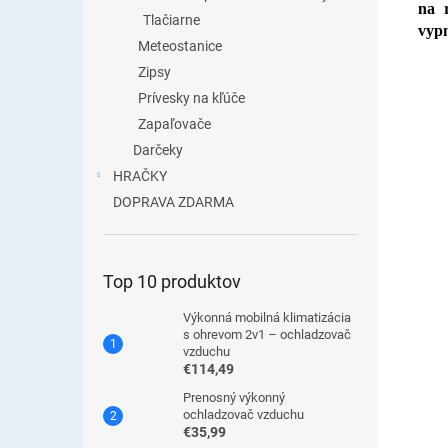
na 
Tlačiarne
vypn
Meteostanice
Zipsy
Prívesky na kľúče
Zapaľovače
Darčeky
HRAČKY
DOPRAVA ZDARMA
Top 10 produktov
Výkonná mobilná klimatizácia
s ohrevom 2v1 – ochladzovač
vzduchu
€114,49
Prenosný výkonný
ochladzovač vzduchu
€35,99