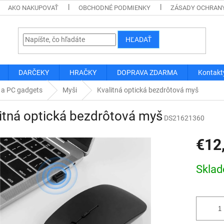
AKO NAKUPOVAŤ
OBCHODNÉ PODMIENKY
ZÁSADY OCHRAN
HĽADAŤ
DARČEKY
HRAČKY
DOPRAVA ZDARMA
Kontakt
 a PC gadgets
Myši
Kvalitná optická bezdrôtová myš
itná optická bezdrôtová myš
DS21621360
€12
Jednotk
Skla
cena: