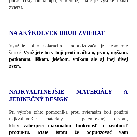
počas cesty do kempu, v kempe, kde je vysoké riziko
zvierat.
NA AKÝKOĽVEK DRUH ZVIERAT
Využitie tohto solárneho odpudzovača je nesmierne
široké.
Využijete ho v boji proti mačkám, psom, myšiam,
potkanom, líškam, jeleňom, vtákom ale aj inej divej
zvery.
NAJKVALITNEJŠIE MATERIÁLY A
JEDINEČNÝ DESIGN
Pri výrobe tohto pomocníka proti zvieratám boli použité
najkvalitnejšie materiály a patentovaný design,
ktorý
zabezpečí maximálnu funkčnosť a životnosť
produktu. Máte istotu že odpudzovač vám