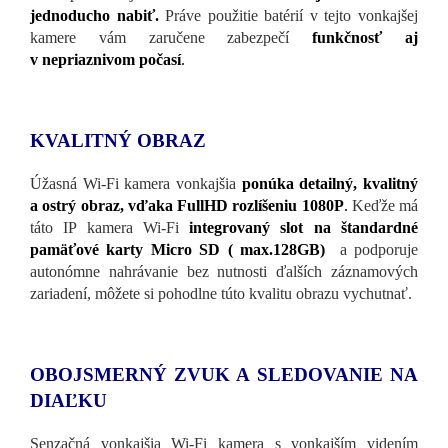
jednoducho nabiť.
Práve použitie batérií v tejto vonkajšej
kamere vám zaručene zabezpečí
funkčnosť aj
v nepriaznivom počasí
.
KVALITNÝ OBRAZ
Úžasná Wi-Fi kamera vonkajšia
ponúka detailný, kvalitný
a ostrý obraz, vďaka FullHD rozlíšeniu 1080P
.
Keďže má
táto IP kamera Wi-Fi
integrovaný slot na štandardné
pamäťové karty Micro SD ( max.128GB)
a podporuje
autonómne nahrávanie bez nutnosti ďalších záznamových
zariadení, môžete si pohodlne túto kvalitu obrazu vychutnať.
OBOJSMERNÝ ZVUK A SLEDOVANIE NA
DIAĽKU
Senzačná vonkajšia Wi-Fi kamera s vonkajším videním