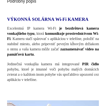
Podrobný popis
VÝKONNÁ SOLÁRNA Wi-Fi KAMERA
Excelentná IP kamera Wi-Fi
je bezdrôtová kamera
vonkajšieho typu
,
ktorá
komunikuje prostredníctvom Wi-
Fi
. Kameru stačí spárovať s aplikáciou v telefóne, položiť na
stabilné miesto, alebo pripevniť pevným kĺbovým držiakom
o stenu a vaša kamera môže začať
zaznamenávať video na
pamäťovú kartu
.
Jedinečná vonkajšia kamera má integrované
PIR čidlo
pohybu, ktoré je imunné voči pohybu malých domácich
zvierat a o každom inom pohybe vás spoľahlivo upozorní cez
aplikáciu v telefóne.