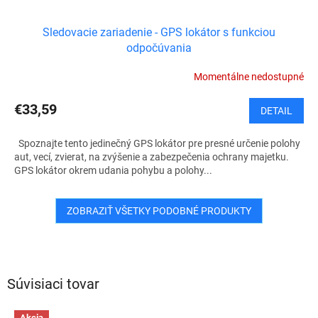
Sledovacie zariadenie - GPS lokátor s funkciou
odpočúvania
Momentálne nedostupné
€33,59
DETAIL
Spoznajte tento jedinečný GPS lokátor pre presné určenie polohy
aut, vecí, zvierat, na zvýšenie a zabezpečenia ochrany majetku.
GPS lokátor okrem udania pohybu a polohy...
ZOBRAZIŤ VŠETKY PODOBNÉ PRODUKTY
Súvisiaci tovar
Akcia