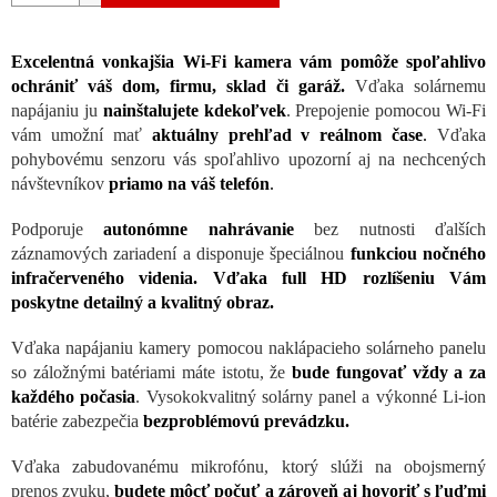
Excelentná vonkajšia Wi-Fi kamera vám pomôže spoľahlivo
ochrániť váš dom, firmu, sklad či garáž.
Vďaka solárnemu
napájaniu ju
nainštalujete kdekoľvek
. Prepojenie pomocou Wi-Fi
vám umožní mať
aktuálny prehľad v reálnom čase
.
Vďaka
pohybovému senzoru vás spoľahlivo upozorní aj na nechcených
návštevníkov
priamo na váš telefón
.
Podporuje
autonómne nahrávanie
bez nutnosti ďalších
záznamových zariadení a disponuje špeciálnou
funkciou nočného
infračerveného videnia. Vďaka full HD rozlíšeniu Vám
poskytne detailný a kvalitný obraz.
Vďaka napájaniu kamery pomocou naklápacieho solárneho panelu
so záložnými batériami máte istotu, že
bude fungovať vždy a za
každého počasia
. Vysokokvalitný solárny panel a výkonné Li-ion
batérie zabezpečia
bezproblémovú prevádzku.
Vďaka zabudovanému mikrofónu, ktorý slúži na obojsmerný
prenos zvuku,
budete môcť počuť a zároveň aj hovoriť s ľuďmi