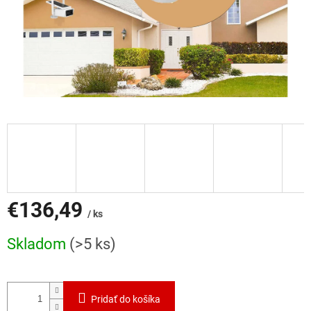
€136,49
/ ks
Jednotková
Skladom
(>5 ks)
cena:
Pridať do košíka