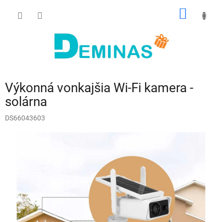
Prejsť
NÁKU
na
obsah
KOŠÍK
Výkonná vonkajšia Wi-Fi kamera -
solárna
DS66043603