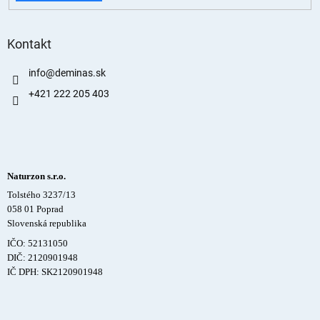
Kontakt
info
@
deminas.sk
+421 222 205 403
Naturzon s.r.o.
Tolstého 3237/13
058 01 Poprad
Slovenská republika
IČO: 52131050
DIČ: 2120901948
IČ DPH: SK2120901948