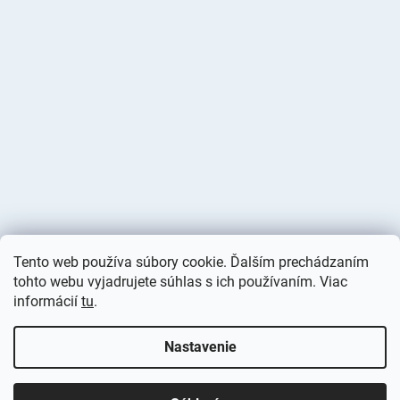
Tento web používa súbory cookie. Ďalším prechádzaním
tohto webu vyjadrujete súhlas s ich používaním. Viac
informácií
tu
.
Vytvoril Shoptet
Nastavenie
Copyright 2026
Deminas
. Všetky práva vyhradené.
Upraviť
nastavenie cookies