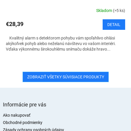
Skladom
(>5 ks)
€28,39
DETAIL
Kvalitný alarm s detektorom pohybu vám spoľahlivo ohlási
akýkoľvek pohyb alebo neželanú návštevu vo vašom interiéri.
Vďaka výkonnému širokouhlému snímaču dokáže hravo...
ZOBRAZIŤ VŠETKY SÚVISIACE PRODUKTY
Z
á
Informácie pre vás
p
ä
Ako nakupovať
t
Obchodné podmienky
i
Zásady ochrany osobných údajov