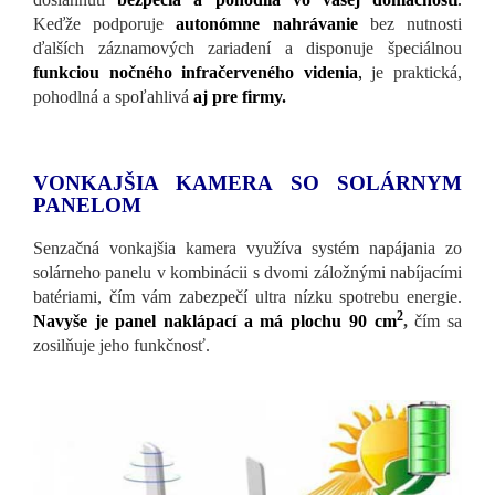
Keďže podporuje
autonómne nahrávanie
bez nutnosti
ďalších záznamových zariadení a disponuje špeciálnou
funkciou nočného infračerveného videnia
,
je praktická,
pohodlná a spoľahlivá
aj pre firmy.
VONKAJŠIA KAMERA SO SOLÁRNYM
PANELOM
Senzačná vonkajšia kamera využíva systém napájania zo
solárneho panelu v kombinácii s dvomi záložnými nabíjacími
batériami, čím vám zabezpečí ultra nízku spotrebu energie.
2
Navyše je panel naklápací a má plochu 90
cm
,
čím sa
zosilňuje jeho funkčnosť.