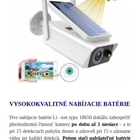
VYSOKOKVALITNÉ NABÍJACIE BATÉRIE
Dve nabíjacie batérie Li –ion typu 18650 dokážu zabezpečiť
plnohodnotnú činnosť kamery
po dobu až 3 mesiace
- a to
pri 15 detekciach pohybu denne a zároveň pri 15 s zázname
videa pri každej detekcii.
Potom stačí nabíjateľné batérie