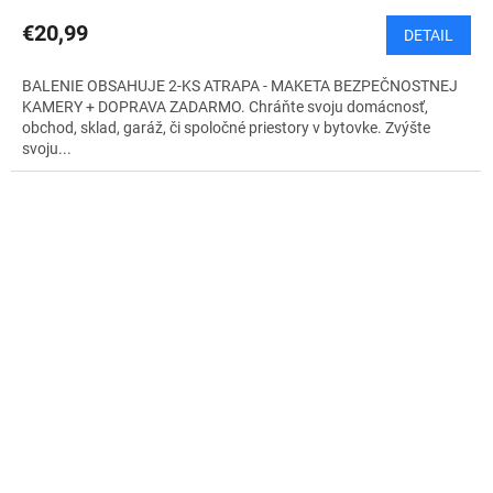
R
€20,99
DETAIL
M
BALENIE OBSAHUJE 2-KS ATRAPA - MAKETA BEZPEČNOSTNEJ
O
KAMERY + DOPRAVA ZADARMO. Chráňte svoju domácnosť,
obchod, sklad, garáž, či spoločné priestory v bytovke. Zvýšte
svoju...