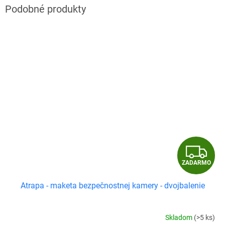
Z
ZADARMO
A
Atrapa - maketa bezpečnostnej kamery - dvojbalenie
D
A
Skladom
(>5 ks)