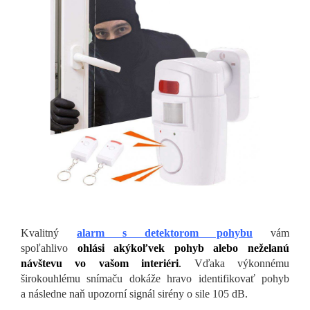
Kvalitný
alarm s detektorom pohybu
vám
spoľahlivo
ohlási akýkoľvek pohyb alebo neželanú
návštevu vo vašom interiéri
.
Vďaka výkonnému
širokouhlému snímaču dokáže hravo identifikovať pohyb
a následne naň upozorní signál sirény o sile 105 dB.