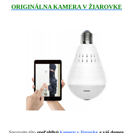
ORIGINÁLNA KAMERA V ŽIAROVKE
Spoznajte túto
spoľahlivú
kameru v žiarovke
a váš domov