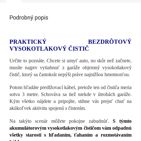
Podrobný popis
PRAKTICKÝ BEZDRÔTOVÝ
VYSOKOTLAKOVÝ ČISTIČ
Určite to poznáte. Chcete si umyť auto, no skôr než začnete,
musíte najprv vytiahnuť z garáže objemný vysokotlakový
čistič, ktorý sa častokrát nepýši práve najnižšou hmotnosťou.
Potom hľadáte predlžovací kábel, pretože ten od čističa meria
sotva 3 metre. Schováva sa tiež niekde v útrobách garáže.
Kým všetko nájdete a pripojíte, stihne vás prejsť chuť na
akúkoľvek aktivitu spojenú s čistením.
Na takýto scenár môžete pokojne zabudnúť.
S týmto
akumulátorovým vysokotlakovým čističom vám odpadnú
všetky starosti s hľadaním, ťahaním a rozmotávaním