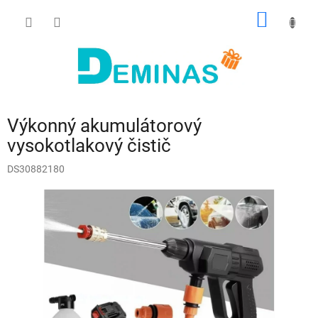
Prejsť
NÁKU
na
obsah
KOŠÍK
Výkonný akumulátorový
vysokotlakový čistič
DS30882180