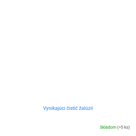
Vynikajúci čistič žalúzií
Skladom
(>5 ks)