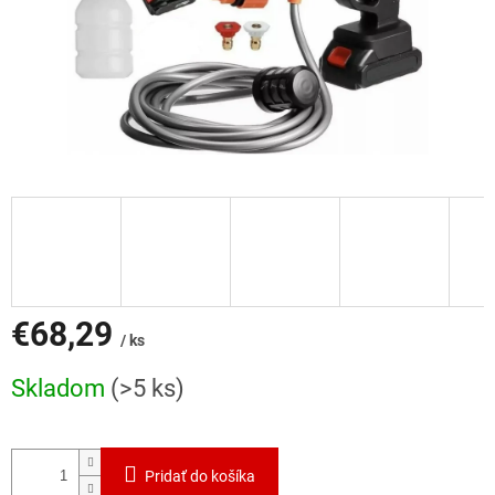
€68,29
/ ks
Jednotková
Skladom
(>5 ks)
cena:
Pridať do košíka