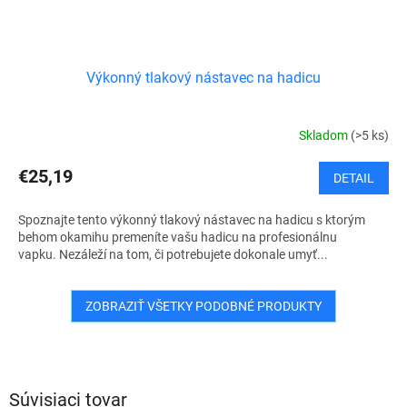
Výkonný tlakový nástavec na hadicu
Skladom
(>5 ks)
€25,19
DETAIL
Spoznajte tento výkonný tlakový nástavec na hadicu s ktorým
behom okamihu premeníte vašu hadicu na profesionálnu
vapku. Nezáleží na tom, či potrebujete dokonale umyť...
ZOBRAZIŤ VŠETKY PODOBNÉ PRODUKTY
Súvisiaci tovar