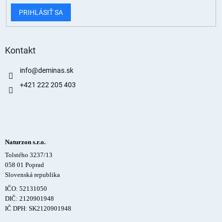
PRIHLÁSIŤ SA
Kontakt
info
@
deminas.sk
+421 222 205 403
Naturzon s.r.o.
Tolstého 3237/13
058 01 Poprad
Slovenská republika
IČO: 52131050
DIČ: 2120901948
IČ DPH: SK2120901948