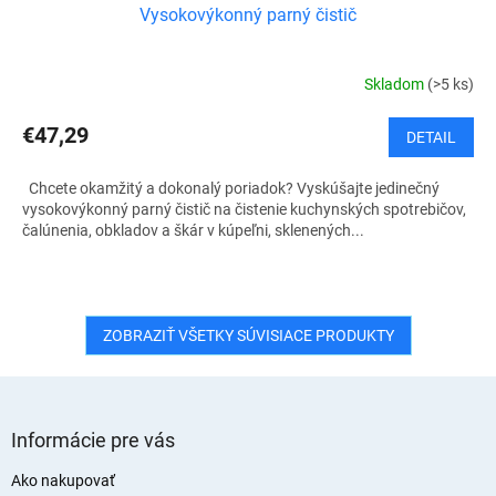
Vysokovýkonný parný čistič
Skladom
(>5 ks)
€47,29
DETAIL
Chcete okamžitý a dokonalý poriadok? Vyskúšajte jedinečný
vysokovýkonný parný čistič na čistenie kuchynských spotrebičov,
čalúnenia, obkladov a škár v kúpeľni, sklenených...
ZOBRAZIŤ VŠETKY SÚVISIACE PRODUKTY
Z
á
Informácie pre vás
p
ä
Ako nakupovať