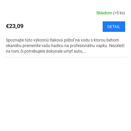
Skladom
(>5 ks)
€23,09
DETAIL
Spoznajte túto výkonnú tlakovú pištoľ na vodu s ktorou behom
okamihu premeníte vašu hadicu na profesionálnu vapku. Nezáleží
na tom, či potrebujete dokonale umyť auto,...