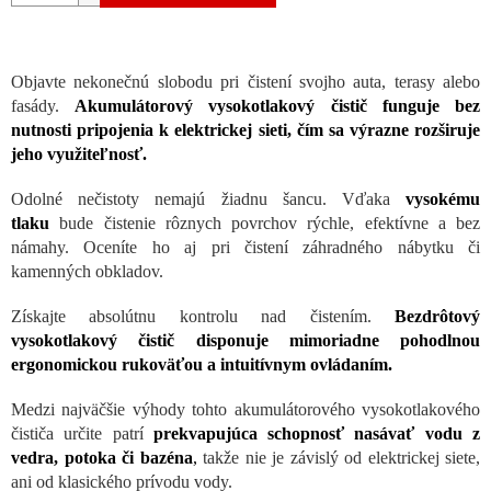
Objavte nekonečnú slobodu pri čistení svojho auta, terasy alebo
fasády.
Akumulátorový vysokotlakový čistič funguje bez
nutnosti pripojenia k elektrickej sieti, čím sa výrazne rozširuje
jeho využiteľnosť.
Odolné nečistoty nemajú žiadnu šancu. Vďaka
vysokému
tlaku
bude čistenie rôznych povrchov rýchle, efektívne a bez
námahy. Oceníte ho aj pri čistení záhradného nábytku či
kamenných obkladov.
Získajte absolútnu kontrolu nad čistením.
Bezdrôtový
vysokotlakový čistič disponuje mimoriadne pohodlnou
ergonomickou rukoväťou a intuitívnym ovládaním.
Medzi najväčšie výhody tohto akumulátorového vysokotlakového
čističa určite patrí
prekvapujúca schopnosť nasávať vodu z
vedra, potoka či bazéna
,
takže nie je závislý od elektrickej siete,
ani od klasického prívodu vody.