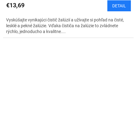
€13,69
DETAIL
Vyskúšajte vynikajúci čistič žalúzií a užívajte si pohľad na čisté,
lesklé a pekné žalúzie. Vďaka čističa na žalúzie to zvládnete
rýchlo, jednoducho a kvalitne....