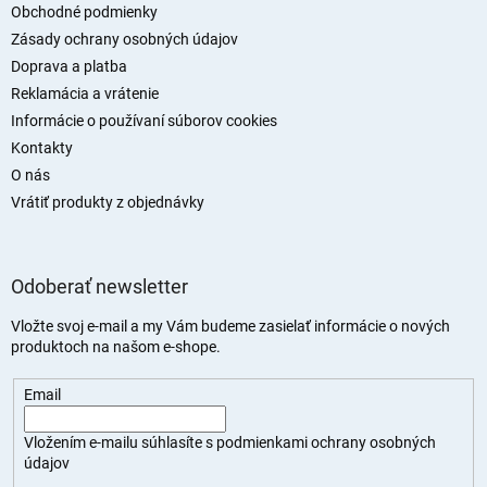
t
Obchodné podmienky
i
Zásady ochrany osobných údajov
e
Doprava a platba
Reklamácia a vrátenie
Informácie o používaní súborov cookies
Kontakty
O nás
Vrátiť produkty z objednávky
Odoberať newsletter
Vložte svoj e-mail a my Vám budeme zasielať informácie o nových
produktoch na našom e-shope.
Email
Vložením e-mailu súhlasíte s
podmienkami ochrany osobných
údajov