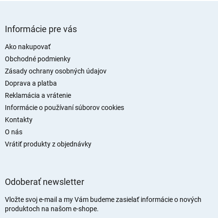
l
á
Z
d
á
Informácie pre vás
a
p
c
ä
Ako nakupovať
i
t
Obchodné podmienky
e
i
p
Zásady ochrany osobných údajov
r
e
Doprava a platba
v
Reklamácia a vrátenie
k
y
Informácie o používaní súborov cookies
v
Kontakty
ý
O nás
p
i
Vrátiť produkty z objednávky
s
u
Odoberať newsletter
Vložte svoj e-mail a my Vám budeme zasielať informácie o nových
produktoch na našom e-shope.