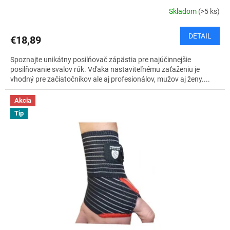
Skladom
(>5 ks)
DETAIL
€18,89
Spoznajte unikátny posilňovač zápästia pre najúčinnejšie
posilňovanie svalov rúk. Vďaka nastaviteľnému zaťaženiu je
vhodný pre začiatočníkov ale aj profesionálov, mužov aj ženy....
Akcia
Tip