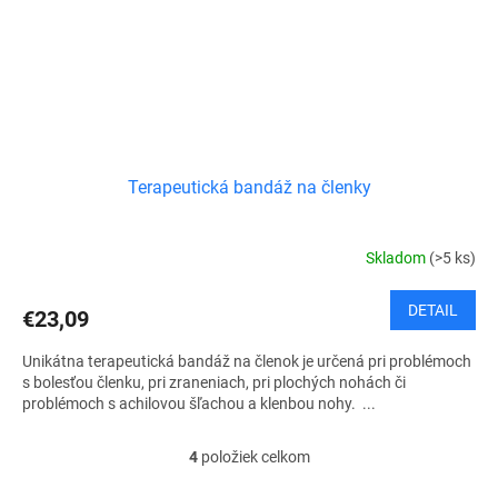
Terapeutická bandáž na členky
Skladom
(>5 ks)
DETAIL
€23,09
Unikátna terapeutická bandáž na členok je určená pri problémoch
s bolesťou členku, pri zraneniach, pri plochých nohách či
problémoch s achilovou šľachou a klenbou nohy. ...
4
položiek celkom
O
v