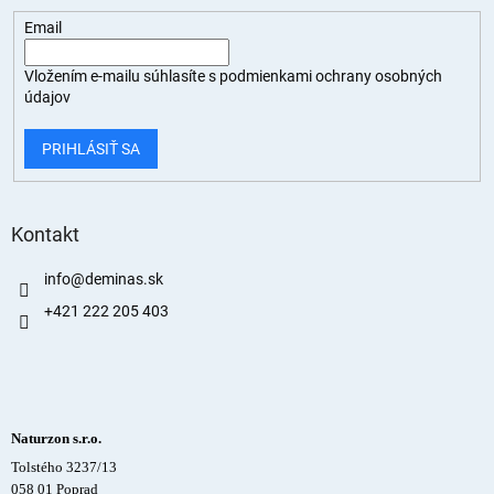
Email
Vložením e-mailu súhlasíte s
podmienkami ochrany osobných
údajov
PRIHLÁSIŤ SA
Kontakt
info
@
deminas.sk
+421 222 205 403
Naturzon s.r.o.
Tolstého 3237/13
058 01 Poprad