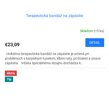
Terapeutická bandáž na zápästie
Skladom
(>5 ks)
DETAIL
€23,09
Unikátna terapeutická bandáž na zápästie je určená pri
problémoch s karpálnym tunelom, kĺbmi ruky, pri bolesti a únave
zápästia. Vďaka špeciálnemu dizajnu dochádza k...
Akcia
Tip