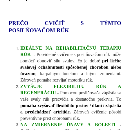
PREČO CVIČIŤ S TÝMTO
POSILŇOVAČOM RÚK
IDEÁLNE NA REHABILITAČNÚ TERAPIU
RÚK
-
Pravidelné cvičenie s posilňovačom rúk
môže
pomôcť obnoviť silu svalov, čo je dobré
pri liečbe
svalovej ochabnutosti spôsobenej chorobou alebo
úrazom
, karpálnym tunelom a inými zraneniami.
Zároveň
pomáha rozvíjať motoriku rúk
.
ZVYŠUJE FLEXIBILITU RÚK A
REGENERÁCIU
-
Pomocou posilňovača zápästia sa
vaše svaly rúk precvičia a dostatočne prekrvia. To
pomáha zvyšovať flexibilitu prstov / dlaní / zápästia
a predchádzať artritíde.
Zároveň cvičenie pôsobí
preventívne pred chorobami rúk.
NA ZMIERNENIE ÚNAVY A BOLESTI
-