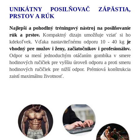
UNIKÁTNY POSILŇOVAČ
ZÁPÄSTIA,
PRSTOV A RÚK
Najlepší a pohodlný tréningový nástroj na posilňovanie
rúk a prstov.
Kompaktný dizajn umožňuje vziať si ho
kdekoľvek. Vďaka nastaviteľnému odporu 10 - 40 kg
je
vhodný pre mužov i ženy, začiatočníkov i profesionálov.
Odpor sa mení jednoduchým otáčaním gombíka v smere
hodinových ručičiek pre vyššiu úroveň odporu a proti smeru
hodinových ručičiek pre nižší odpor. Prémiová konštrukcia
zaistí maximálnu životnosť.