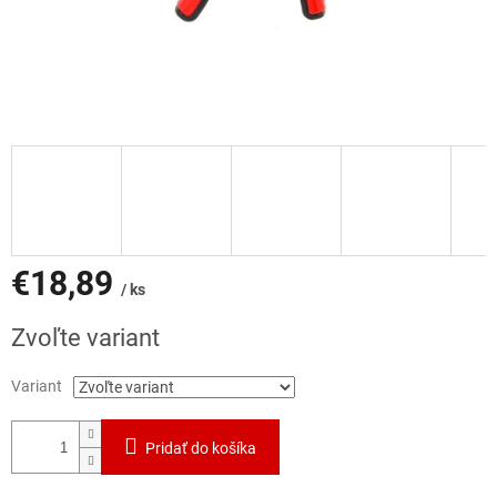
€18,89
/ ks
Jednotková
Zvoľte variant
cena:
Variant
Pridať do košíka