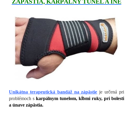
ZÁPÄSTIA, KARPÁLNY TUNEL A INÉ
Unikátna terapeutická bandáž na zápästie
je určená pri
problémoch s
karpálnym tunelom, kĺbmi ruky, pri bolesti
a únave zápästia.