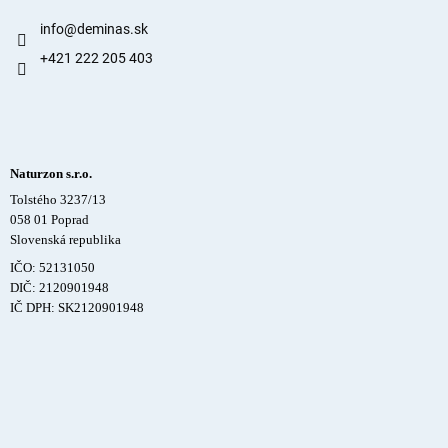
info
@
deminas.sk
+421 222 205 403
Naturzon s.r.o.
Tolstého 3237/13
058 01 Poprad
Slovenská republika
IČO: 52131050
DIČ: 2120901948
IČ DPH: SK2120901948