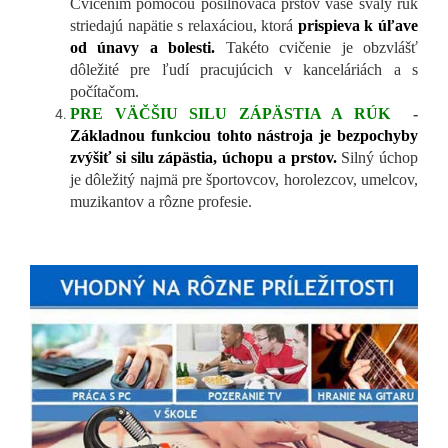
Cvičením pomocou posilňovača prstov vaše svaly rúk
striedajú napätie s relaxáciou, ktorá
prispieva k úľave
od únavy a bolesti.
Takéto cvičenie je obzvlášť
dôležité pre ľudí pracujúcich v kanceláriách a s
počítačom.
PRE VÄČŠIU SILU ZÁPÄSTIA A RÚK
-
Základnou funkciou tohto nástroja je bezpochyby
zvýšiť si silu zápästia, úchopu a prstov.
Silný úchop
je dôležitý najmä pre športovcov, horolezcov, umelcov,
muzikantov a rôzne profesie.