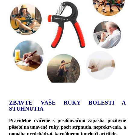
ZBAVTE VAŠE RUKY BOLESTI A
STUHNUTIA
Pravidelné cvičenie s posilňovačom zápästia pozitívne
pôsobí na unavené ruky, pocit stŕpnutia, neprekrvenia, a
pomáha predchádzať karpálnemu tunelu či artritíde.