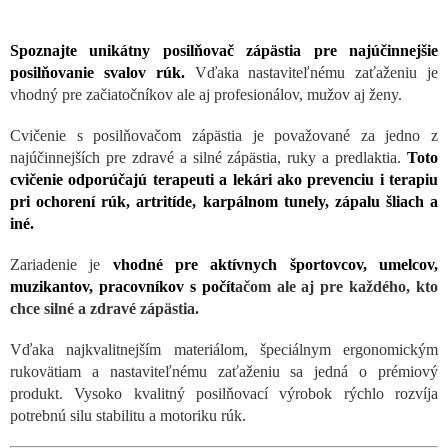
Spoznajte unikátny posilňovač zápästia pre najúčinnejšie
posilňovanie svalov rúk.
Vďaka nastaviteľnému zaťaženiu je
vhodný pre začiatočníkov ale aj profesionálov, mužov aj ženy.
Cvičenie s posilňovačom zápästia je považované za jedno z
najúčinnejších pre zdravé a silné zápästia, ruky a predlaktia.
Toto
cvičenie odporúčajú terapeuti a lekári ako prevenciu i terapiu
pri ochorení rúk, artritíde, karpálnom tunely, zápalu šliach a
iné.
Zariadenie je
vhodné pre aktívnych športovcov, umelcov,
muzikantov, pracovníkov s počít
ačom ale aj pre každého, kto
chce silné a zdravé zápästia.
Vďaka najkvalitnejším materiálom, špeciálnym ergonomickým
rukovätiam a nastaviteľnému zaťaženiu sa jedná o prémiový
produkt. Vysoko kvalitný posilňovací výrobok rýchlo rozvíja
potrebnú silu stabilitu a motoriku rúk.