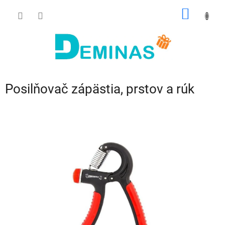
Prejsť
NÁKU
na
obsah
KOŠÍK
Posilňovač zápästia, prstov a rúk