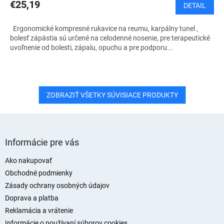
€25,19
DETAIL
Ergonomické kompresné rukavice na reumu, karpálny tunel ,
bolesť zápästia sú určené na celodenné nosenie, pre terapeutické
uvoľnenie od bolesti, zápalu, opuchu a pre podporu...
ZOBRAZIŤ VŠETKY SÚVISIACE PRODUKTY
Z
á
Informácie pre vás
p
ä
Ako nakupovať
t
Obchodné podmienky
i
Zásady ochrany osobných údajov
e
Doprava a platba
Reklamácia a vrátenie
Informácie o používaní súborov cookies