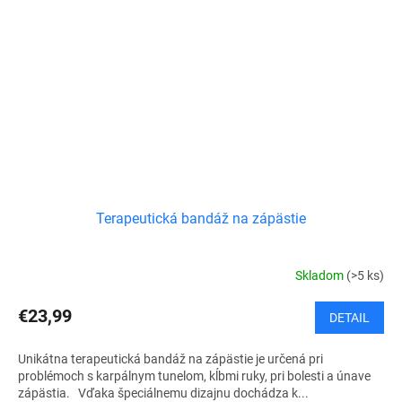
Terapeutická bandáž na zápästie
Skladom
(>5 ks)
€23,99
DETAIL
Unikátna terapeutická bandáž na zápästie je určená pri
problémoch s karpálnym tunelom, kĺbmi ruky, pri bolesti a únave
zápästia. Vďaka špeciálnemu dizajnu dochádza k...