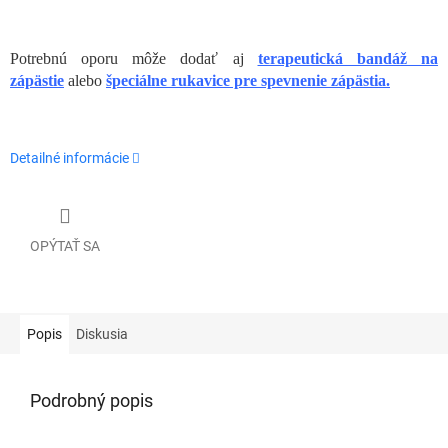
Potrebnú oporu môže dodať aj
terapeutická bandáž na
zápästie
alebo
špeciálne rukavice pre spevnenie zápästia.
Detailné informácie
OPÝTAŤ SA
Popis
Diskusia
Podrobný popis