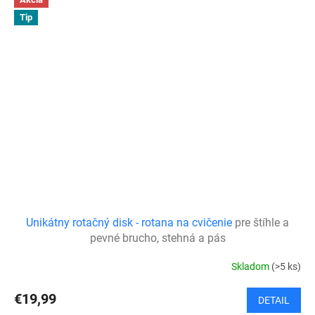
Tip
Unikátny rotačný disk - rotana na cvičenie
pre štíhle a
pevné brucho, stehná a pás
Skladom
(>5 ks)
€19,99
DETAIL