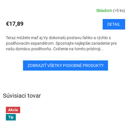
Skladom
(>5 ks)
€17,89
DETAIL
Teraz môžete mať aj Vy dokonalú postavu ľahko a rýchlo s
posilňovacím expandérom. Spoznajte najlepšie zariadenie pre
vašu domácu posilňovňu. Cvičenie na tomto prístroji...
ZOBRAZIŤ VŠETKY PODOBNÉ PRODUKTY
Súvisiaci tovar
Akcia
Tip