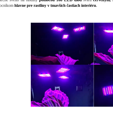
ocníkom
hlavne pre rastliny v tmavších častiach interiéru
.