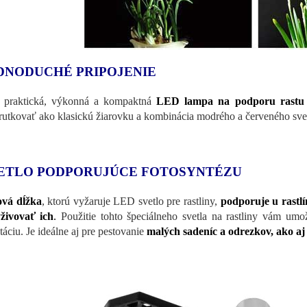
DNODUCHÉ PRIPOJENIE
 praktická, výkonná a kompaktná
LED lampa na podporu rastu r
rutkovať ako klasickú žiarovku a kombinácia modrého a červeného sve
ETLO PODPORUJÚCE FOTOSYNTÉZU
ová dĺžka
, ktorú vyžaruje LED svetlo pre rastliny,
podporuje u rastlí
živovať ich
.
Použitie tohto špeciálneho svetla na rastliny vám umož
táciu. Je ideálne aj pre pestovanie
malých sadeníc a odrezkov, ako aj 