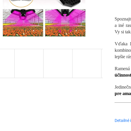
Spoznajt
a iné ra
Vy si ta
Vďaka 1
kombinov
lepšie rá
Ramená m
účinnosť
Jedineč
pre amat
Detailné 