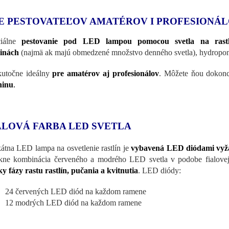
E PESTOVATEĽOV AMATÉROV I PROFESIONÁ
iálne
pestovanie pod LED lampou pomocou svetla na rastl
linách
(najmä ak majú obmedzené množstvo denného svetla), hydropon
kutočne ideálny
pre amatérov aj profesionálov
. Môžete ňou dokonc
ninu
.
ALOVÁ FARBA LED SVETLA
átna LED lampa na osvetlenie rastlín je
vybavená LED diódami vyža
kne kombinácia červeného a modrého LED svetla v podobe fialove
ky fázy rastu rastlín, pučania a kvitnutia
. LED diódy:
24 červených LED diód na každom ramene
12 modrých LED diód na každom ramene