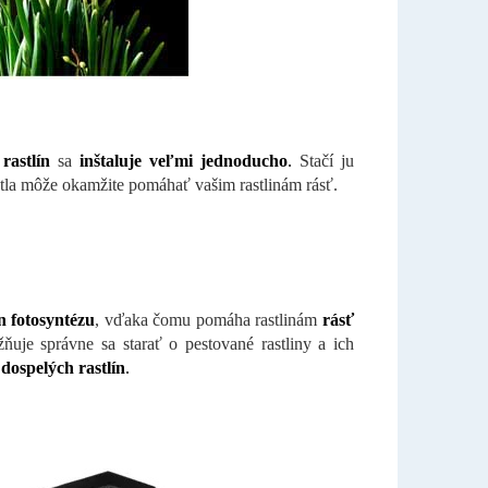
astlín
sa
inštaluje veľmi jednoducho
.
Stačí ju
tla môže okamžite pomáhať vašim rastlinám rásť.
n fotosyntézu
, vďaka čomu pomáha rastlinám
rásť
ňuje správne sa starať o pestované rastliny a ich
dospelých rastlín
.