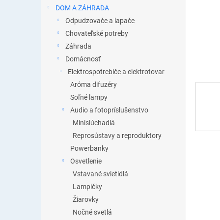
DOM A ZÁHRADA
Odpudzovače a lapače
Chovateľské potreby
Záhrada
Domácnosť
Elektrospotrebiče a elektrotovar
Aróma difuzéry
Soľné lampy
Audio a fotopríslušenstvo
Minislúchadlá
Reprosústavy a reproduktory
Powerbanky
Osvetlenie
Vstavané svietidlá
Lampičky
Žiarovky
Nočné svetlá