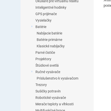
Okuliare pre virtuálnu realitu
pom
Inteligentné hodinky
GPS prijímače
Vysielačky
Batérie
Nabíjacie batérie
Batérie primárne
Klasické nabíjačky
Parné čističe
Projektory
Štúdiové svetlá
Ručné vysávače
Príslušenstvo k vysávačom
Trezory
Sušičky potravín
Robotické vysávače
Merače teploty a vlhkosti
Multifunkčné hrnce