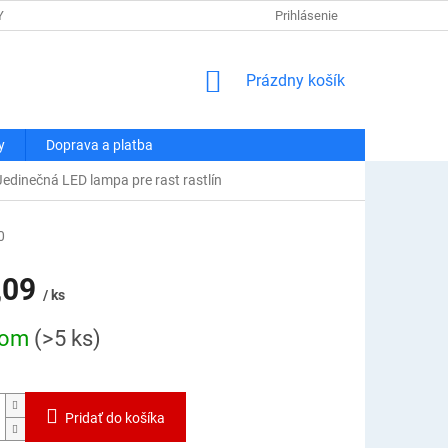
Y OSOBNÝCH ÚDAJOV
DOPRAVA A PLATBA
Prihlásenie
REKLAMÁCIA A VRÁT
NÁKUPNÝ
Prázdny košík
KOŠÍK
y
Doprava a platba
Jedinečná LED lampa pre rast rastlín
0
,09
/ ks
ová
dom
(>5 ks)
Pridať do košíka