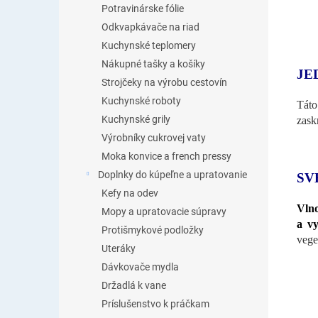
Potravinárske fólie
Odkvapkávače na riad
Kuchynské teplomery
Nákupné tašky a košíky
JE
Strojčeky na výrobu cestovín
Kuchynské roboty
Táto
Kuchynské grily
zask
Výrobníky cukrovej vaty
Moka konvice a french pressy
Doplnky do kúpeľne a upratovanie
SV
Kefy na odev
Vln
Mopy a upratovacie súpravy
a vy
Protišmykové podložky
vege
Uteráky
Dávkovače mydla
Držadlá k vane
Príslušenstvo k práčkam