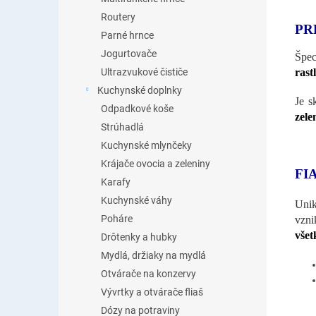
Routery
PR
Parné hrnce
Jogurtovače
Špec
rast
Ultrazvukové čističe
Kuchynské doplnky
Je s
Odpadkové koše
zele
Strúhadlá
Kuchynské mlynčeky
Krájače ovocia a zeleniny
FI
Karafy
Kuchynské váhy
Unik
Poháre
vzni
všet
Drôtenky a hubky
Mydlá, držiaky na mydlá
Otvárače na konzervy
Vývrtky a otvárače fliaš
Dózy na potraviny