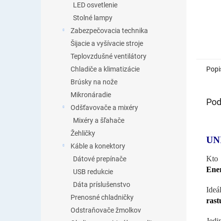
LED osvetlenie
Stolné lampy
Zabezpečovacia technika
Šijacie a vyšívacie stroje
Teplovzdušné ventilátory
Popi
Chladiče a klimatizácie
Brúsky na nože
Mikronáradie
Pod
Odšťavovače a mixéry
Mixéry a šľahače
Žehličky
UN
Káble a konektory
Kto 
Dátové prepínače
Ener
USB redukcie
Dáta príslušenstvo
Ideá
Prenosné chladničky
rast
Odstraňovače žmolkov
Jedi