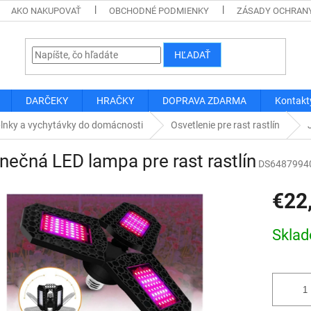
AKO NAKUPOVAŤ
OBCHODNÉ PODMIENKY
ZÁSADY OCHRAN
HĽADAŤ
DARČEKY
HRAČKY
DOPRAVA ZDARMA
Kontakt
lnky a vychytávky do domácnosti
Osvetlenie pre rast rastlín
nečná LED lampa pre rast rastlín
DS6487994
€22
Jednotk
Skla
cena: