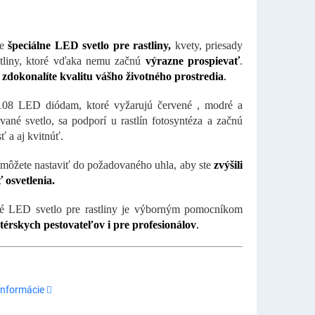
e
špeciálne LED svetlo pre rastliny,
kvety, priesady
stliny, ktoré vďaka nemu začnú
výrazne prospievať
.
k
zdokonalíte kvalitu vášho životného prostredia
.
08 LED diódam, ktoré vyžarujú červené , modré a
ané svetlo, sa podporí u rastlín fotosyntéza a začnú
sť a aj kvitnúť.
ôžete nastaviť do požadovaného uhla, aby ste
zvýšili
 osvetlenia.
né LED svetlo pre rastliny je výborným pomocníkom
érskych pestovateľov i pre profesionálov
.
informácie