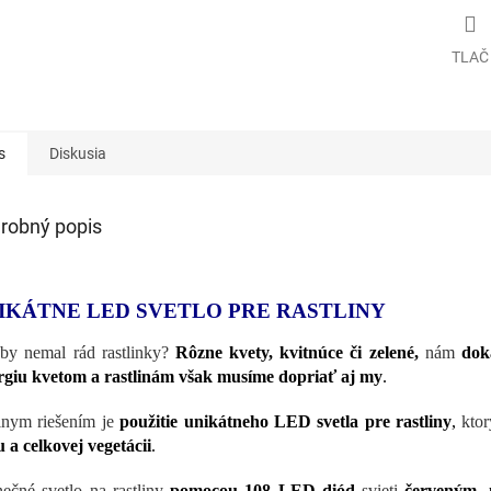
TLAČ
s
Diskusia
robný popis
IKÁTNE LED SVETLO PRE RASTLINY
by nemal rád rastlinky?
Rôzne kvety, kvitnúce či zelené,
nám
dok
giu kvetom a rastlinám však musíme dopriať aj my
.
lnym riešením je
použitie unikátneho LED svetla pre rastliny
,
ktor
u a celkovej vegetácii
.
nečné svetlo na rastliny
pomocou 108 LED diód
svieti
červeným, 