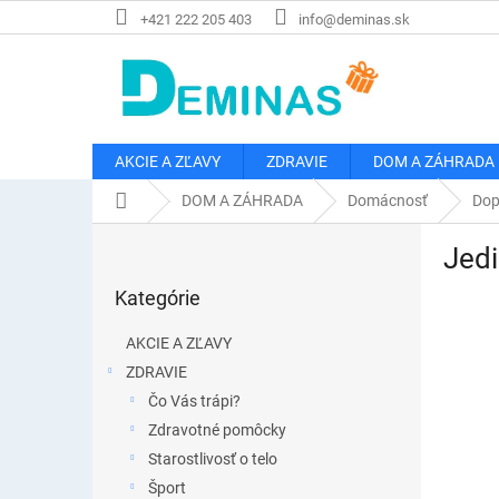
Prejsť
+421 222 205 403
info@deminas.sk
na
obsah
AKCIE A ZĽAVY
ZDRAVIE
DOM A ZÁHRADA
Domov
DOM A ZÁHRADA
Domácnosť
Dop
B
Jedi
o
Preskočiť
č
Kategórie
kategórie
n
ý
AKCIE A ZĽAVY
p
ZDRAVIE
a
Čo Vás trápi?
n
e
Zdravotné pomôcky
l
Starostlivosť o telo
Šport