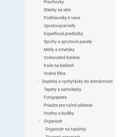
Prachovky
Stierky na sklo
Podhlavníky k vane
Upratovacie kefy
Kúpeľňové predložky
Sprchy a sprchové panely
Metly a zmetáky
Vodovodné batérie
Koše na bielizeň
Vodné filtre
Doplnky a vychytávky do domácnosti
Tapety a samolepky
Fotopapiere
Priadze pre ručné pletenie
Hodiny a budíky
Organizér
Organizér na topánky