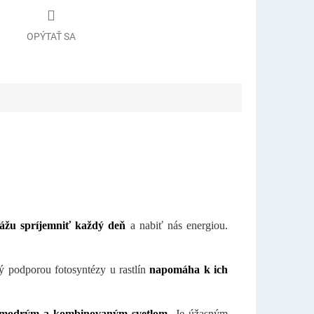
OPÝTAŤ SA
ážu spríjemniť každý deň
a nabiť nás energiou.
ý podporou fotosyntézy u rastlín
napomáha k ich
modrým a kombinovaným svetlom
.
Je úžasným