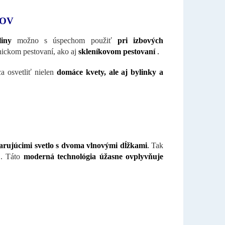
LOV
iny
možno s úspechom použiť
pri izbových
ickom pestovaní, ako aj
skleníkovom pestovaní
.
a osvetliť nielen
domáce kvety, ale aj bylinky a
rujúcimi svetlo s dvoma vlnovými dĺžkami
.
Tak
j. Táto
moderná technológia úžasne ovplyvňuje