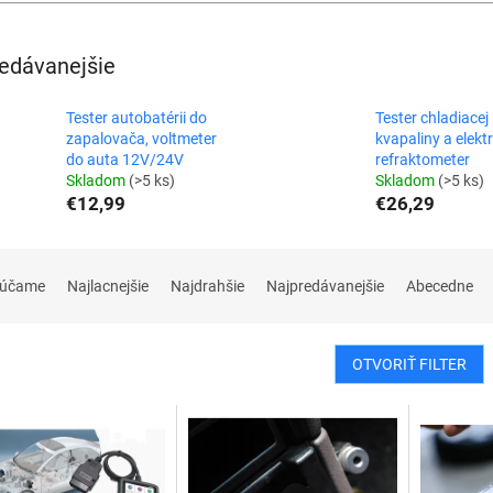
edávanejšie
Tester autobatérii do
Tester chladiacej
zapalovača, voltmeter
kvapaliny a elektr
do auta 12V/24V
refraktometer
Skladom
(>5 ks)
Skladom
(>5 ks)
€12,99
€26,29
rúčame
Najlacnejšie
Najdrahšie
Najpredávanejšie
Abecedne
OTVORIŤ FILTER