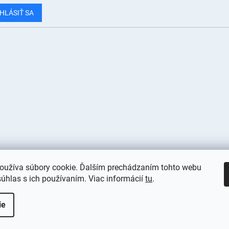
HLÁSIŤ SA
oužíva súbory cookie. Ďalším prechádzaním tohto webu
súhlas s ich používaním. Viac informácií
tu
.
viť nastavenie cookies
ie