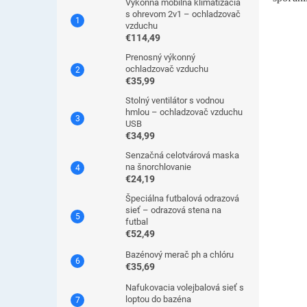
Výkonná mobilná klimatizácia
s ohrevom 2v1 – ochladzovač
vzduchu
€114,49
Prenosný výkonný
ochladzovač vzduchu
€35,99
Stolný ventilátor s vodnou
hmlou – ochladzovač vzduchu
USB
€34,99
Senzačná celotvárová maska
na šnorchlovanie
€24,19
Špeciálna futbalová odrazová
sieť – odrazová stena na
futbal
€52,49
Bazénový merač ph a chlóru
€35,69
Nafukovacia volejbalová sieť s
loptou do bazéna