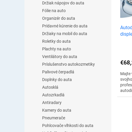
d
Držiak nápojov do auta
s
u
Fólie na auto
p
k
r
Organizér do auta
t
o
Prídavné kúrenie do auta
Autod
o
d
disp
Držiaky na mobil do auta
v
u
Roletky do auta
k
Plachty na auto
t
o
Ventilátory do auta
€68,
v
Príslušenstvo autokozmetiky
Palivové čerpadlá
Majte 
svojho
Doplnky do auta
profe
Autosklá
autod
Autozrkadlá
– číta
Tento
Antiradary
umožní
Kamery do auta
Pneumerače
Pohlcovače vlhkosti do auta