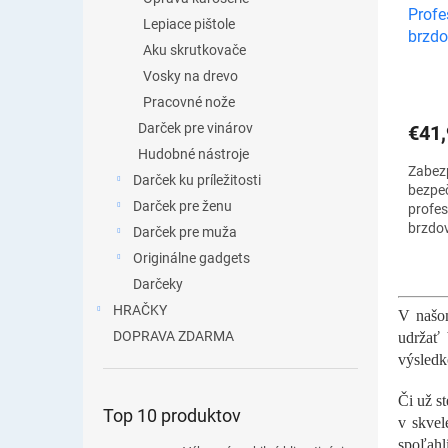
Profe
Lepiace pištole
brzdo
Aku skrutkovače
Vosky na drevo
Pracovné nože
Darček pre vinárov
€41,
Hudobné nástroje
Zabez
Darček ku príležitosti
bezpeč
Darček pre ženu
profe
brzdov
Darček pre muža
navrhn
Originálne gadgets
spoľah
Darčeky
Podpor
HRAČKY
V našom
DOPRAVA ZDARMA
udržať 
výsledk
Či už s
Top 10 produktov
v skvel
spoľahl