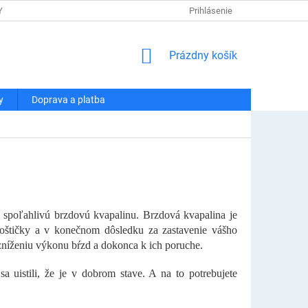
Y OSOBNÝCH ÚDAJOV
DOPRAVA A PLATBA
Prihlásenie
REKLAMÁCIA A VRÁT
NÁKUPNÝ
Prázdny košík
KOŠÍK
y
Doprava a platba
e spoľahlivú brzdovú kvapalinu. Brzdová kvapalina je
doštičky a v konečnom dôsledku za zastavenie vášho
 zníženiu výkonu bŕzd a dokonca k ich poruche.
a uistili, že je v dobrom stave. A na to potrebujete