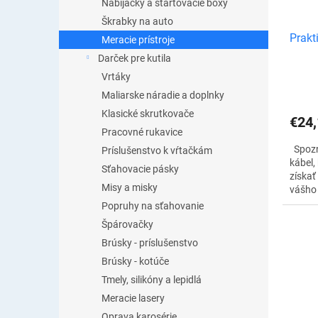
Nabíjačky a štartovacie boxy
Škrabky na auto
Prakt
Meracie prístroje
Darček pre kutila
Vrtáky
Maliarske náradie a doplnky
Klasické skrutkovače
€24,
Pracovné rukavice
Spozn
Príslušenstvo k vŕtačkám
kábel,
Sťahovacie pásky
získať
Misy a misky
vášho 
nad je
Popruhy na sťahovanie
diagno
Špárovačky
protok
Brúsky - príslušenstvo
Brúsky - kotúče
Tmely, silikóny a lepidlá
Meracie lasery
Oprava karosérie