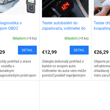
iagnostika s
Tester autobatérii do
Tester ch
lejom OBD2
zapalovača, voltmeter do
kvapaliny 
auta 12V/24V
refraktom
Skladom
(>5 ks)
Skladom
(>5 ks)
DETAIL
DETAIL
29
€12,99
€26,29
vždy prehľad o stave
Získajte dokonalý prehľad o
Objavte pr
 vozidla s
batérii vo svojom aute.
refraktome
sionálnym
Voltmeter do auta vám môže
chladiacej 
iagnostickým prístrojom
pomôcť predísť nepríjemným
Vám zaručí
čkou chybových kódov.
situáciám, ako je vybitá
výsledky p
 výkonný nástroj vám
batéria v tom
kompaktný 
 rýchlo identifikovať...
najnevhodnejšom momente....
navrhnutý t