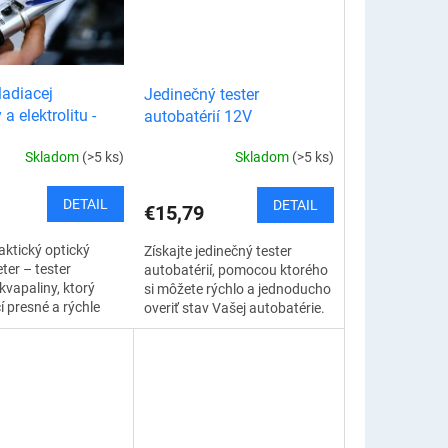
ladiacej
Jedinečný tester
a elektrolitu -
autobatérií 12V
eter
Skladom
(>5 ks)
Skladom
(>5 ks)
DETAIL
DETAIL
€15,79
aktický optický
Získajte jedinečný tester
ter – tester
autobatérií, pomocou ktorého
kvapaliny, ktorý
si môžete rýchlo a jednoducho
 presné a rýchle
overiť stav Vašej autobatérie.
ri meraní.Tento
Môže Vám poskytnúť
nástroj je
okamžitý prehľad, aby ste sa
ak, aby ste...
vyhli...