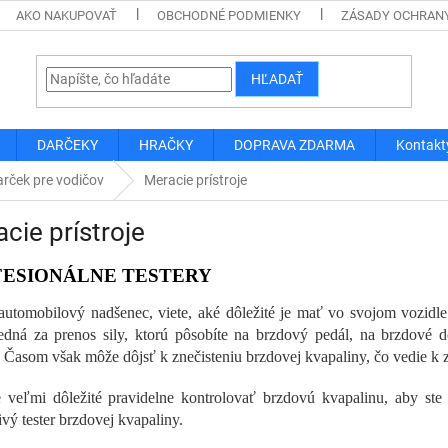
AKO NAKUPOVAŤ
OBCHODNÉ PODMIENKY
ZÁSADY OCHRAN
HĽADAŤ
DARČEKY
HRAČKY
DOPRAVA ZDARMA
Kontakt
rček pre vodičov
Meracie prístroje
cie prístroje
ESIONÁLNE TESTERY
automobilový nadšenec, viete, aké dôležité je mať vo svojom vozidl
dná za prenos sily, ktorú pôsobíte na brzdový pedál, na brzdové 
. Časom však môže dôjsť k znečisteniu brzdovej kvapaliny, čo vedie k
e veľmi dôležité pravidelne kontrolovať brzdovú kvapalinu, aby ste s
ivý tester brzdovej kvapaliny.