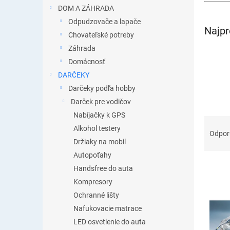
DOM A ZÁHRADA
Odpudzovače a lapače
Najpr
Chovateľské potreby
Záhrada
Domácnosť
DARČEKY
Darčeky podľa hobby
Darček pre vodičov
Nabíjačky k GPS
R
Alkohol testery
a
Odpo
Držiaky na mobil
d
e
Autopoťahy
n
Handsfree do auta
i
Kompresory
e
V
Ochranné lišty
p
ý
Nafukovacie matrace
r
p
o
LED osvetlenie do auta
i