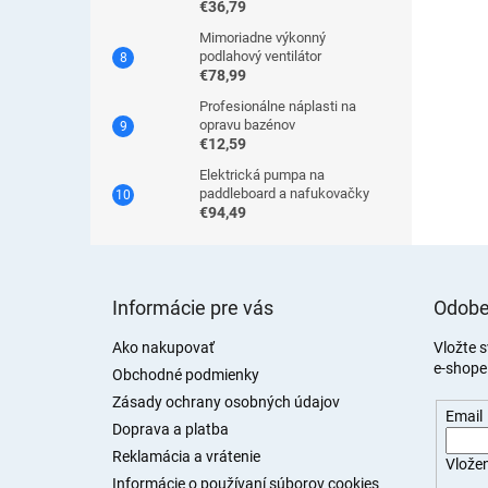
€36,79
Mimoriadne výkonný
podlahový ventilátor
€78,99
Profesionálne náplasti na
opravu bazénov
€12,59
Elektrická pumpa na
paddleboard a nafukovačky
€94,49
Z
á
Informácie pre vás
Odobe
p
ä
Ako nakupovať
Vložte 
e-shope
t
Obchodné podmienky
i
Zásady ochrany osobných údajov
Email
e
Doprava a platba
Reklamácia a vrátenie
Vložen
Informácie o používaní súborov cookies