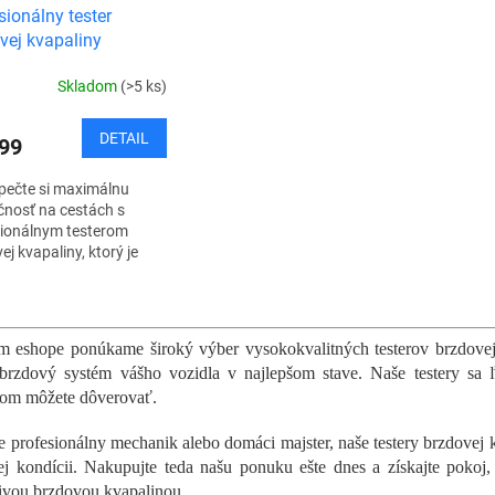
sionálny tester
vej kvapaliny
Skladom
(>5 ks)
DETAIL
99
pečte si maximálnu
nosť na cestách s
sionálnym testerom
ej kvapaliny, ktorý je
utý pre rýchlu, presnú a
livú diagnostiku.
O
uje všetky...
v
l
 eshope ponúkame široký výber vysokokvalitných testerov brzdovej 
á
brzdový systém vášho vozidla v najlepšom stave. Naše testery sa ľ
d
om môžete dôverovať.
a
c
te profesionálny mechanik alebo domáci majster, naše testery brzdovej
i
ej kondícii. Nakupujte teda našu ponuku ešte dnes a získajte pokoj
e
p
ivou brzdovou kvapalinou.