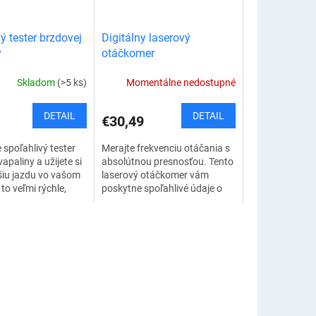
ý tester brzdovej
Digitálny laserový
y
otáčkomer
Skladom
(>5 ks)
Momentálne nedostupné
DETAIL
DETAIL
€30,49
 spoľahlivý tester
Merajte frekvenciu otáčania s
apaliny a užijete si
absolútnou presnosťou. Tento
šiu jazdu vo vašom
laserový otáčkomer vám
 to veľmi rýchle,
poskytne spoľahlivé údaje o
é a pohodlné.
otáčkach rôznych objektov,
ster brzdovej...
ako napríklad prevodovky,
motory,...