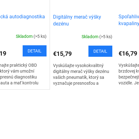
ická autodiagnostika
Spoľahliv
Digitálny merač výšky
kvapalin
dezénu
Skladom
(>5 ks)
Skladom
(>5 ks)
DETAIL
DETAIL
19
€16,79
€15,79
ajte praktický OBD
Vyskúšajte
Vyskúšajte vysokokvalitný
 ktorý vám umožní
brzdovej kv
digitálny merač výšky dezénu
 presnú diagnostiku
bezpečnej
vašich pneumatík, ktorý sa
auta a mať kontrolu
vozidle. Je
vyznačuje presnosťou a
ho stavom. OBD II USB
jednoduch
spoľahlivosťou. Tento merač je
stický kábel s
Unikátny te
ideálnym riešením pre každého
olom ELM 327 v 1.4a...
vodiča,...