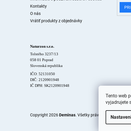
Kontakty
PRI
O nás
Vrátiť produkty z objednávky
Naturzon s.r.o.
Tolstého 3237/13
058 01 Poprad
Slovenská republika
IČO: 52131050
DIČ: 2120901948
IČ DPH: SK2120901948
Tento web p
vyjadrujete 
Copyright 2026
Deminas
. Všetky práva vyhradené.
Upra
Nastaven