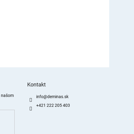
Kontakt
a našom
info
@
deminas.sk
+421 222 205 403