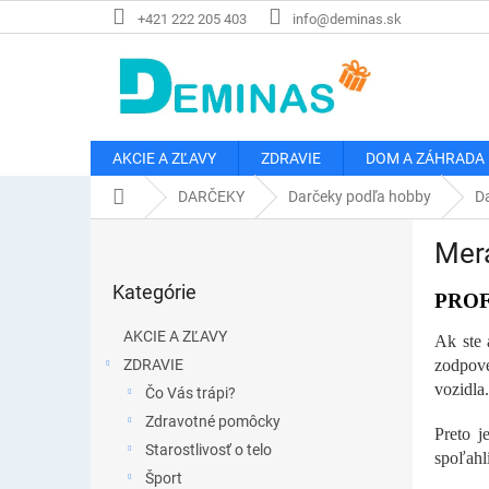
Prejsť
+421 222 205 403
info@deminas.sk
na
obsah
AKCIE A ZĽAVY
ZDRAVIE
DOM A ZÁHRADA
Domov
DARČEKY
Darčeky podľa hobby
Da
B
Mera
o
Preskočiť
č
Kategórie
kategórie
PROF
n
ý
AKCIE A ZĽAVY
Ak ste 
p
ZDRAVIE
zodpove
a
vozidla
Čo Vás trápi?
n
e
Zdravotné pomôcky
Preto j
l
Starostlivosť o telo
spoľahl
Šport