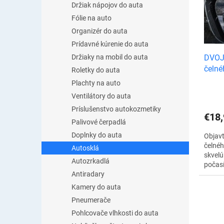
o
Držiak nápojov do auta
i
d
Fólie na auto
s
u
p
Organizér do auta
k
r
Prídavné kúrenie do auta
t
o
DVOJB
Držiaky na mobil do auta
o
d
čelné
v
Roletky do auta
u
autos
Plachty na auto
k
t
Ventilátory do auta
o
Príslušenstvo autokozmetiky
€18,
v
Palivové čerpadlá
Doplnky do auta
Objavt
čelnéh
Autosklá
skvelú
Autozrkadlá
počasí
jeho ú
Antiradary
prakti
Kamery do auta
Čistič
Pneumerače
Pohlcovače vlhkosti do auta