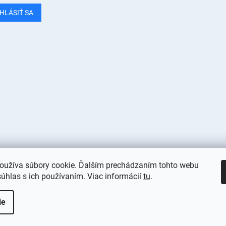
HLÁSIŤ SA
oužíva súbory cookie. Ďalším prechádzaním tohto webu
súhlas s ich používaním. Viac informácií
tu
.
viť nastavenie cookies
ie