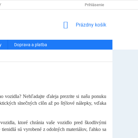
Y OSOBNÝCH ÚDAJOV
DOPRAVA A PLATBA
Prihlásenie
REKLAMÁCIA A VRÁT
NÁKUPNÝ
Prázdny košík
KOŠÍK
y
Doprava a platba
o vozidla? Nehľadajte ďaleja prezrite si našu ponuku
ktických slnečných clôn až po štýlové nálepky, vďaka
ozidla, ktoré chránia vaše vozidlo pred škodlivými
 tienidlá sú vyrobené z odolných materiálov, ľahko sa