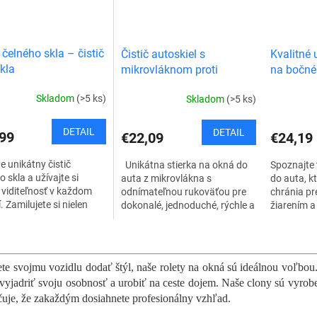
č čelného skla – čistič
Čistič autoskiel s
Kvalitné 
kla
mikrovláknom proti
na bočné
zahmlievaniu -
Skladom
(>5 ks)
Skladom
(>5 ks)
DVOJBALENIE
DETAIL
DETAIL
99
€22,09
€24,19
e unikátny čistič
Unikátna stierka na okná do
Spoznajte t
o skla a užívajte si
auta z mikrovlákna s
do auta, k
 viditeľnosť v každom
odnímateľnou rukoväťou pre
chránia p
. Zamilujete si nielen
dokonalé, jednoduché, rýchle a
žiarením a
činnosť, ale aj
profesionálne vyčistenie
najkvalitn
ckosť a široké využitie.
vašich okien. Vďaka špeciálnej
špeciálnej
O
 autoskla...
handričke z...
sú...
v
l
te svojmu vozidlu dodať štýl, naše rolety na okná sú ideálnou voľbou
á
vyjadriť svoju osobnosť a urobiť na ceste dojem. Naše clony sú vyrobe
d
čuje, že zakaždým dosiahnete profesionálny vzhľad.
a