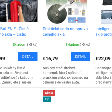
ALENIE - Čistič
Praktická sada na opravu
Inteligen
ho skla – čistič
čelného skla
sklo prot
kla
Skladom
(>5 ks)
Skladom
(>5 ks)
DETAIL
DETAIL
99
€16,79
€22,09
e unikátny čistič
Niekedy stačí drobný
Spoznajte 
o skla a užívajte si
kamienok, ktorý spôsobí
inteligent
 viditeľnosť v každom
prasklinu alebo škrabanec na
skla, ktor
. Zamilujete si nielen
čelnom skle vášho auta.
pred námra
činnosť, ale aj
Predstavujeme vám praktickú
slnkom a U
ckosť a široké využitie.
sadu na opravu čelného skla
už žiadne 
Akcia
 autoskla...
auta, vďaka ktorej bude...
alebo...
Tip