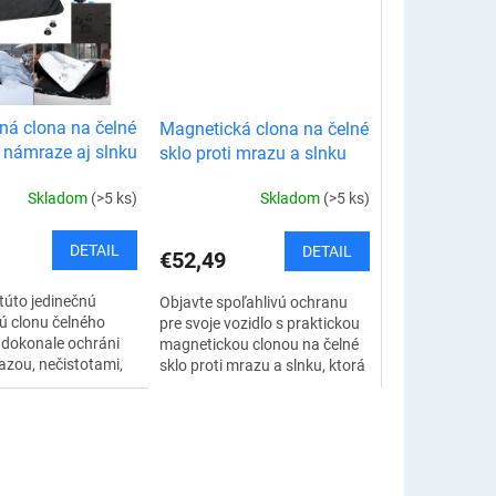
tná clona na čelné
Magnetická clona na čelné
i námraze aj slnku
sklo proti mrazu a slnku
Skladom
(>5 ks)
Skladom
(>5 ks)
DETAIL
DETAIL
€52,49
túto jedinečnú
Objavte spoľahlivú ochranu
nú clonu čelného
pre svoje vozidlo s praktickou
á dokonale ochráni
magnetickou clonou na čelné
zou, nečistotami,
sklo proti mrazu a slnku, ktorá
V žiarením. Odteraz
vás ochráni pred vrtochmi
rozpálené sedačky
počasia počas celého roka.
Clona...