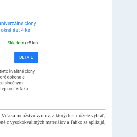
univerzálne clony
 okná áut 4 ks
Skladom
(>5 ks)
DETAIL
ieto kvalitné clony
toré dokonale
red slnečným
 teplom. Vďaka
ejším materiálom a
 technológií výroby
. Vďaka množstvu vzorov, z ktorých si môžete vybrať,
né z vysokokvalitných materiálov a ľahko sa aplikujú,