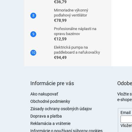
€36,79
Mimoriadne výkonný
podlahový ventilátor
€78,99
Profesionálne náplasti na
opravu bazénov
€12,59
Elektrická pumpa na
paddleboard a nafukovačky
€94,49
Z
á
Informácie pre vás
Odobe
p
ä
Ako nakupovať
Vložte 
e-shope
t
Obchodné podmienky
i
Zásady ochrany osobných údajov
Email
e
Doprava a platba
Reklamácia a vrátenie
Vložen
Informácie o používaní súborov cookies