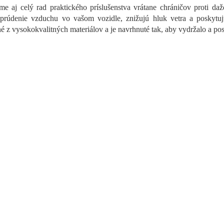
c
e aj celý rad praktického príslušenstva vrátane chráničov proti da
i
 prúdenie vzduchu vo vašom vozidle, znižujú hluk vetra a poskytujú
e
p
é z vysokokvalitných materiálov a je navrhnuté tak, aby vydržalo a po
r
v
k
y
v
ý
p
i
s
u