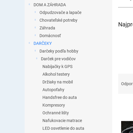
DOM A ZÁHRADA
Odpudzovače a lapače
Chovateľské potreby
Najpr
Záhrada
Domácnosť
DARČEKY
Darčeky podľa hobby
Darček pre vodičov
Nabíjačky k GPS
Alkohol testery
R
Držiaky na mobil
a
Odpo
d
Autopoťahy
e
Handsfree do auta
n
Kompresory
i
Ochranné lišty
e
V
Nafukovacie matrace
p
ý
r
LED osvetlenie do auta
p