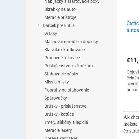
Nabíjačky a štartovacie boxy
Škrabky na auto
Meracie prístroje
Čisti
Darček pre kutila
autos
Vrtáky
Maliarske náradie a doplnky
Klasické skrutkovače
Pracovné rukavice
€11,
Príslušenstvo k vŕtačkám
Objavt
Sťahovacie pásky
čelnéh
Misy a misky
skvelú
počasí
Popruhy na sťahovanie
jeho ú
Špárovačky
prakti
Brúsky - príslušenstvo
Čistič
Brúsky - kotúče
Ak chce
Tmely, silikóny a lepidlá
môžete 
Meracie lasery
čo zaru
Oprava karosérie