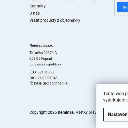
Kontakty
PRI
O nás
Vrátiť produkty z objednávky
Naturzon s.r.o.
Tolstého 3237/13
058 01 Poprad
Slovenská republika
IČO: 52131050
DIČ: 2120901948
IČ DPH: SK2120901948
Tento web p
vyjadrujete 
Copyright 2026
Deminas
. Všetky práva vyhradené.
Upra
Nastaven