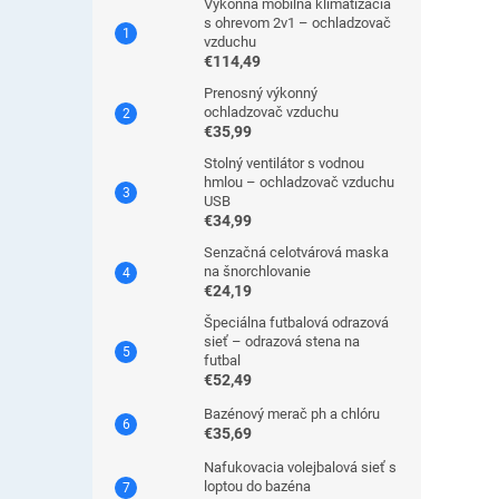
Výkonná mobilná klimatizácia
s ohrevom 2v1 – ochladzovač
vzduchu
€114,49
Prenosný výkonný
ochladzovač vzduchu
€35,99
Stolný ventilátor s vodnou
hmlou – ochladzovač vzduchu
USB
€34,99
Senzačná celotvárová maska
na šnorchlovanie
€24,19
Špeciálna futbalová odrazová
sieť – odrazová stena na
futbal
€52,49
Bazénový merač ph a chlóru
€35,69
Nafukovacia volejbalová sieť s
loptou do bazéna