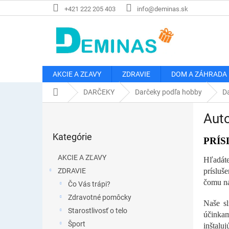
Prejsť
+421 222 205 403
info@deminas.sk
na
obsah
AKCIE A ZĽAVY
ZDRAVIE
DOM A ZÁHRADA
Domov
DARČEKY
Darčeky podľa hobby
Da
B
Aut
o
Preskočiť
č
Kategórie
kategórie
PRÍS
n
ý
AKCIE A ZĽAVY
Hľadáte
p
ZDRAVIE
prísluš
a
čomu ná
Čo Vás trápi?
n
e
Zdravotné pomôcky
Naše sl
l
Starostlivosť o telo
účinkam
Šport
inštalu