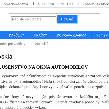
AKO NAKUPOVAŤ
OBCHODNÉ PODMIENKY
ZÁSADY OCHRAN
HĽADAŤ
DARČEKY
HRAČKY
DOPRAVA ZDARMA
Kontakt
rček pre vodičov
Autosklá
osklá
LUŠENSTVO NA OKNÁ AUTOMOBILOV
 vysokokvalitné príslušenstvo na zlepšenie funkčnosti a vzhľadu vášh
enstva na okná automobilov! Naša široká ponuka zahŕňa všetko od pra
jdete dokonalé produkty, ktoré vyhovujú vašim potrebám a rozpočtu.
nečné clony sú nevyhnutným príslušenstvom pre každého majiteľa v
i UV žiarenia a zároveň udržiavajú interiér chladný a pohodlný. Naše
jú a poskytnú dlhodobý výkon.