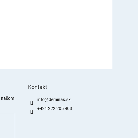
Kontakt
a našom
info
@
deminas.sk
+421 222 205 403