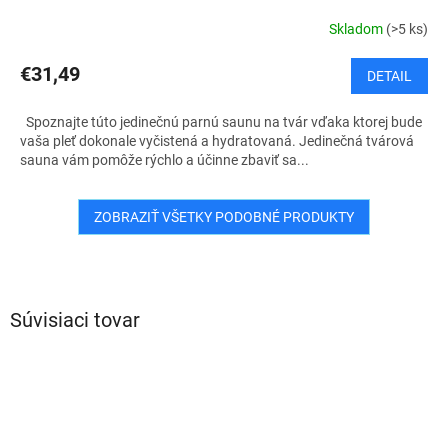
Skladom
(>5 ks)
€31,49
DETAIL
Spoznajte túto jedinečnú parnú saunu na tvár vďaka ktorej bude
vaša pleť dokonale vyčistená a hydratovaná. Jedinečná tvárová
sauna vám pomôže rýchlo a účinne zbaviť sa...
ZOBRAZIŤ VŠETKY PODOBNÉ PRODUKTY
Súvisiaci tovar