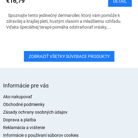
€16,79
DETAIL
Spoznajte tento jedinečný dermaroller, ktorý vám pomôže k
zdravšej a krajšej pleti, hustým vlasom a mladšiemu vzhľadu.
Vďaka špeciálnej terapii pomáha odstraňovať vrásky,...
ZOBRAZIŤ VŠETKY SÚVISIACE PRODUKTY
Z
á
Informácie pre vás
p
ä
Ako nakupovať
t
Obchodné podmienky
i
Zásady ochrany osobných údajov
e
Doprava a platba
Reklamácia a vrátenie
Informácie o používaní súborov cookies