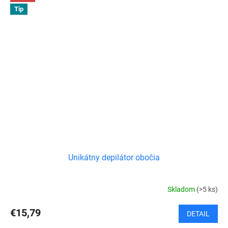
Tip
Unikátny depilátor obočia
Skladom
(>5 ks)
€15,79
DETAIL