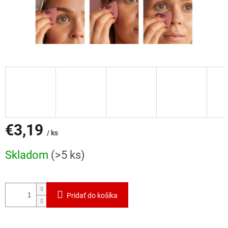
€3,19
/ ks
Jednotková
Skladom
(>5 ks)
cena:
Pridať do košíka