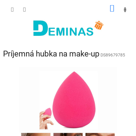
Prejsť
NÁKU
na
obsah
KOŠÍK
Príjemná hubka na make-up
DS89679785