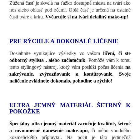
Zúžená časť je skvelá na ťažko dostupné miesta na tvári ako
nos alebo oblasť pod očami. Oblá časť je určená na ostatné
časti tváre a krku.
Vyčarujte si na tvári detailný make-up!
PRE RÝCHLE A DOKONALÉ LÍČENIE
Dosiahnite vynikajúce výsledky vo vašom
líčení, či ste
odborný stylista , alebo začiatočník
.
Pomôže vám k tomu
tento stylingový nástroj, ktorý vám poslúži počas líčenia
na
zakrývanie, zvýrazňovanie a kontúrovanie
.
Svoje
nalíčenie zvládnete dokonalo, pohodlne a rýchlo!
ULTRA JEMNÝ MATERIÁL ŠETRNÝ K
POKOŽKE
Špeciálny ultra jemný materiál zaručuje kvalitné, šetrné
a rovnomerné nanesenie make-upu
,
či iného vhodného
kozmetického prípravku. Na pocit je táto jedinečná