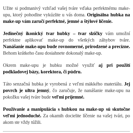
Užite si podmanivý vzhľad vašej tváre vďaka perfektnému make-
upu, ktorý pohodlne vykúzlite u vás doma.
Originálna hubka na
make-up vám zaručí perfektné, jemné a štýlové líčenie.
Jedinečný ikonický tvar hubky – tvar slzičky
vám umožní
perfektne aplikovať make-up do všetkých záhybov tváre.
Nanášanie make-upu bude rovnomerné, prirodzené a precízne.
Behom krátkeho času dosiahnete dokonalý make-up.
Okrem make-upu je hubku možné využiť
aj pri použití
podkladovej bázy, korektora, či púdru.
Táto senzačná hubka je vyrobená z veľmi mäkkého materiálu.
Jej
povrch je ultra jemný
, čo zaručuje, že nanášanie make-upu na
pokožku vašej tváre bude
veľmi príjemné
.
Používanie a manipulácia s hubkou na make-up sú skutočne
veľmi jednoduché.
Za okamih docielite líčenie na vašej tvári, po
akom ste vždy túžili.