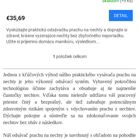
Skladom
(>5 ks)
DETAIL
€35,69
Vyskúšajte praktickú odsávačku prachu na nechty a doprajte si
zdravé, krásne vyzerajúce nechty bez zbytočného neporiadku.
Užite si príjemnú domácu manikúru, výsledkom...
1
položiek celkom
O
v
l
Jednou z kľúčových výhod nášho praktického vysávača prachu na
á
nechty je jeho výkonný odsávací systém. Vybavený pokročilou
d
a
technológiou účinne zachytáva a obsahuje aj tie najmenšie
c
čiastočky nechtov. Vďaka tomu nielenže udržiava váš pracovný
i
priestor čistý a bezprašný, ale tiež zabraňuje potenciálnym
e
zdravotným rizikám spojeným s vdychovaním prachu z nechtov.
p
Dýchajte pokojne a sústreďte sa na zdokonaľovanie svojich
r
nechtov bez obáv z následkov.
v
k
Náš odsávač prachu na nechty je navrhnutý s ohľadom na pohodlie
y