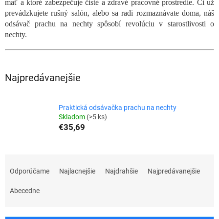
mať a ktoré zabezpečuje čisté a zdravé pracovné prostredie. Či už
prevádzkujete rušný salón, alebo sa radi rozmaznávate doma, náš
odsávač prachu na nechty spôsobí revolúciu v starostlivosti o
nechty.
Najpredávanejšie
Praktická odsávačka prachu na nechty
Skladom
(>5 ks)
€35,69
R
a
Odporúčame
Najlacnejšie
Najdrahšie
Najpredávanejšie
d
e
Abecedne
n
i