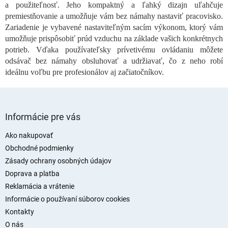
v
a použiteľnosť. Jeho kompaktný a ľahký dizajn uľahčuje
ý
premiestňovanie a umožňuje vám bez námahy nastaviť pracovisko.
p
Zariadenie je vybavené nastaviteľným sacím výkonom, ktorý vám
i
umožňuje prispôsobiť prúd vzduchu na základe vašich konkrétnych
s
potrieb. Vďaka používateľsky prívetivému ovládaniu môžete
u
odsávač bez námahy obsluhovať a udržiavať, čo z neho robí
ideálnu voľbu pre profesionálov aj začiatočníkov.
Z
á
Informácie pre vás
p
ä
Ako nakupovať
t
Obchodné podmienky
i
Zásady ochrany osobných údajov
e
Doprava a platba
Reklamácia a vrátenie
Informácie o používaní súborov cookies
Kontakty
O nás