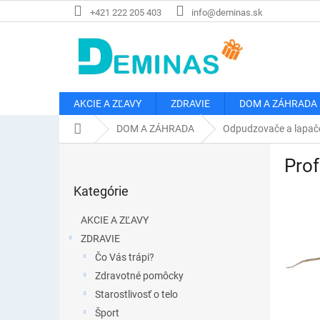
Prejsť
+421 222 205 403
info@deminas.sk
na
obsah
AKCIE A ZĽAVY
ZDRAVIE
DOM A ZÁHRADA
Domov
DOM A ZÁHRADA
Odpudzovače a lapač
B
Pro
o
Preskočiť
č
Kategórie
kategórie
n
ý
AKCIE A ZĽAVY
p
ZDRAVIE
a
Čo Vás trápi?
n
e
Zdravotné pomôcky
l
Starostlivosť o telo
Šport