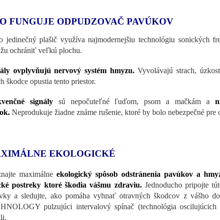
O FUNGUJE ODPUDZOVAČ PAVÚKOV
o jedinečný plašič využíva najmodernejšiu technológiu sonických fr
žu ochrániť veľkú plochu.
nály ovplyvňujú nervový systém hmyzu.
Vyvolávajú strach, úzkosť
h škodce opustia tento priestor.
kvenčné signály
sú nepočuteľné ľuďom, psom a mačkám a
n
ok.
Neprodukuje žiadne známe rušenie, ktoré by bolo nebezpečné pre oko
XIMÁLNE EKOLOGICKÉ
znajte maximálne
ekologický spôsob odstránenia pavúkov a hm
cké postreky ktoré škodia vášmu zdraviu.
Jednoducho pripojte túto
vky a sledujte, ako pomáha vyhnať otravných škodcov z vášho d
NOLOGY pulzujúci intervalový spínač (technológia oscilujúcich 
li.