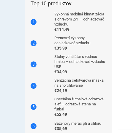
Top 10 produktov
Výkonná mobilná klimatizácia
s ohrevom 2v1 – ochladzovač
vzduchu
€114,49
Prenosný výkonný
ochladzovač vzduchu
€35,99
Stolný ventilátor s vodnou
hmlou – ochladzovač vzduchu
USB
€34,99
Senzačná celotvárová maska
na šnorchlovanie
€24,19
Špeciálna futbalová odrazová
sieť – odrazová stena na
futbal
€52,49
Bazénový merač ph a chlóru
€35,69