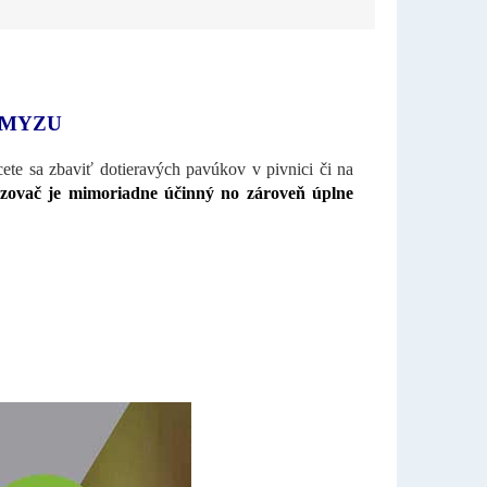
HMYZU
ete sa zbaviť dotieravých pavúkov v pivnici či na
zovač je mimoriadne účinný no zároveň úplne