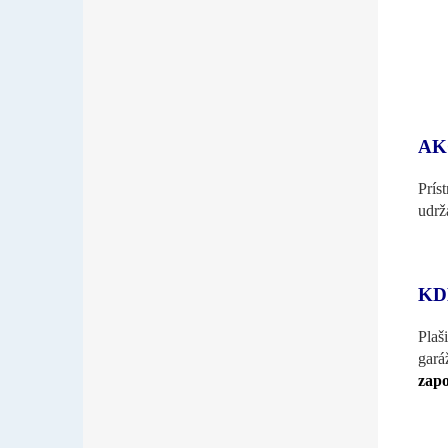
AK
Prís
udrž
KD
Plaš
gará
zapo