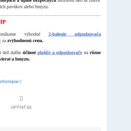
innejších a úplne bezpečných
možností ako sa zbaviť
ich pavúkov alebo hmyzu.
IP
onúkame výhodné
2-balenie odpudzovača
v
za
zvýhodnenú cenu.
i tiež dalšie
účinné
plašiče a odpudzovače
na
rôzne
vierat a hmyzu.
informácie
OPÝTAŤ SA