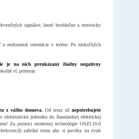
ekvenčných signálov, ktoré bezhlučne a netoxicky
 a nedostatok orientácie v teréne. Po niekoľkých
ie je na nich preukázaný žiadny negatívny
lité el. prístroje.
yzu z vášho domova
.
Od teraz už
nepotrebujete
 elektronickú jednotku do štandardnej elektrickej
omu! Za pomoci modernej technológie OSZI.10.0
frekvencií) zabráni tomu aby si pavúky na zvuk