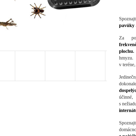
Spoznaj
pavúky 
Za po
frekven
plochu
.
hmyzu. 
v teréne,
Jedineč
dokona
dospelý
účinné,
s nežiad
internát
Spoznajt
domácn