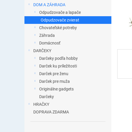
DOM A ZÁHRADA
Odpudzovače a lapače
Odpudzovače zvierat
Chovateľské potreby
Záhrada
Domácnosť
DARČEKY
Darčeky podľa hobby
Darček ku príležitosti
Darček pre ženu
Darček pre muža
Originálne gadgets
Darčeky
HRAČKY
DOPRAVA ZDARMA