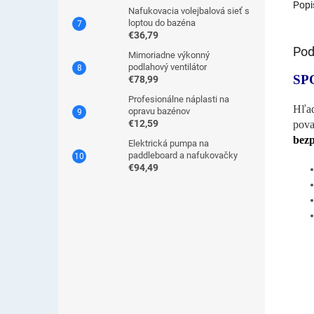
Popi
Nafukovacia volejbalová sieť s
loptou do bazéna
€36,79
Pod
Mimoriadne výkonný
podlahový ventilátor
SP
€78,99
Profesionálne náplasti na
Hľad
opravu bazénov
€12,59
pova
bezp
Elektrická pumpa na
paddleboard a nafukovačky
€94,49