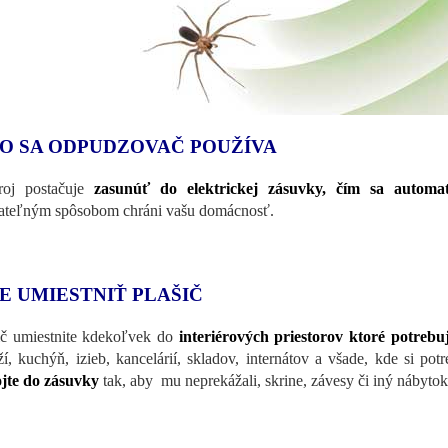
O SA ODPUDZOVAČ POUŽÍVA
troj postačuje
zasunúť do elektrickej zásuvky, čím sa automat
ateľným spôsobom chráni vašu domácnosť.
E UMIESTNIŤ PLAŠIČ
ič umiestnite kdekoľvek do
interiérových priestorov ktoré potrebu
ží, kuchýň, izieb, kancelárií, skladov, internátov a všade, kde si p
jte do zásuvky
tak, aby mu neprekážali, skrine, závesy či iný nábytok