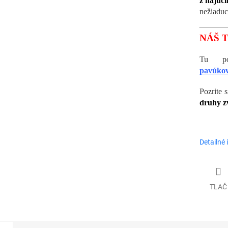
z najúč
nežiaduc
NÁŠ T
Tu p
pavúko
Pozrite s
druhy z
Detailné 
TLAČ