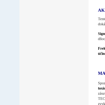
AK
Tent
doká
Sig
dňoc
Fre
účin
MA
Spo
toxi
zásu
TECH
zvyk