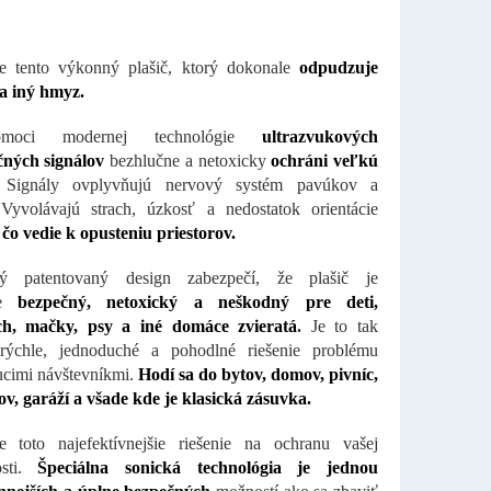
te tento výkonný plašič, ktorý dokonale
odpudzuje
a iný hmyz.
moci modernej technológie
ultrazvukových
čných signálov
bezhlučne a netoxicky
ochráni veľkú
Signály ovplyvňujú nervový systém pavúkov a
Vyvolávajú strach, úzkosť a nedostatok orientácie
čo vedie k opusteniu priestorov.
ný patentovaný design zabezpečí, že plašič je
le
bezpečný, netoxický a neškodný pre deti,
ch, mačky, psy a iné domáce zvieratá
.
Je to tak
 rýchle, jednoduché a pohodlné riešenie problému
ucimi návštevníkmi.
Hodí sa do bytov, domov, pivníc,
ov, garáží a všade kde je klasická zásuvka.
e toto najefektívnejšie riešenie na ochranu vašej
osti.
Špeciálna sonická technológia je jednou