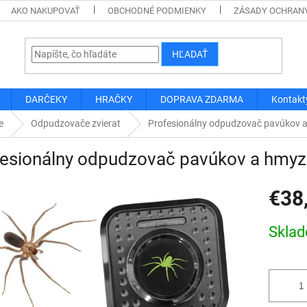
AKO NAKUPOVAŤ
OBCHODNÉ PODMIENKY
ZÁSADY OCHRAN
HĽADAŤ
DARČEKY
HRAČKY
DOPRAVA ZDARMA
Kontakt
e
Odpudzovače zvierat
Profesionálny odpudzovač pavúkov 
fesionálny odpudzovač pavúkov a hmy
€38
Jednotk
Skla
cena: