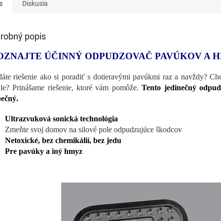
s
Diskusia
robný popis
OZNAJTE ÚČINNÝ ODPUDZOVAČ PAVÚKOV A 
áte riešenie ako si poradiť s dotieravými pavúkmi raz a navždy? Chc
le? Prinášame riešenie, ktoré vám pomôže.
Tento jedinečný odpud
ečný.
Ultrazvuková sonická technológia
Zmeňte svoj domov na silové pole odpudzujúce škodcov
Netoxické, bez chemikálií, bez jedu
Pre pavúky a iný hmyz